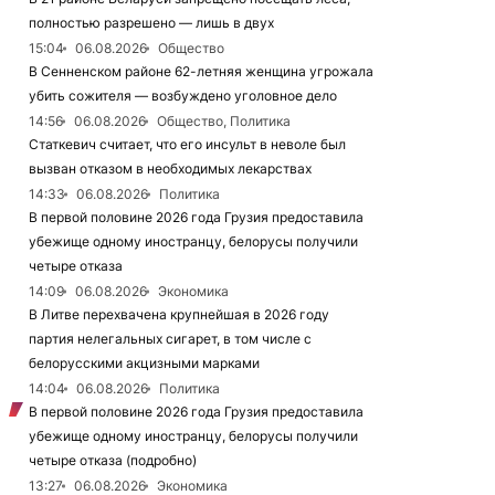
полностью разрешено — лишь в двух
15:04
06.08.2026
Общество
В Сенненском районе 62-летняя женщина угрожала
убить сожителя — возбуждено уголовное дело
14:56
06.08.2026
Общество, Политика
Статкевич считает, что его инсульт в неволе был
вызван отказом в необходимых лекарствах
14:33
06.08.2026
Политика
В первой половине 2026 года Грузия предоставила
убежище одному иностранцу, белорусы получили
четыре отказа
14:09
06.08.2026
Экономика
В Литве перехвачена крупнейшая в 2026 году
партия нелегальных сигарет, в том числе с
белорусскими акцизными марками
14:04
06.08.2026
Политика
В первой половине 2026 года Грузия предоставила
убежище одному иностранцу, белорусы получили
четыре отказа (подробно)
13:27
06.08.2026
Экономика