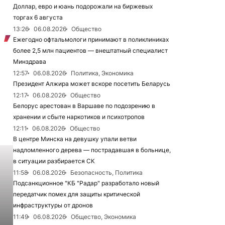
Доллар, евро и юань подорожали на биржевых
торгах 6 августа
13:26
06.08.2026
Общество
Ежегодно офтальмологи принимают в поликлиниках
более 2,5 млн пациентов — внештатный специалист
Минздрава
12:57
06.08.2026
Политика, Экономика
Президент Алжира может вскоре посетить Беларусь
12:17
06.08.2026
Общество
Белорус арестован в Варшаве по подозрению в
хранении и сбыте наркотиков и психотропов
12:11
06.08.2026
Общество
В центре Минска на девушку упали ветви
надломленного дерева — пострадавшая в больнице,
в ситуации разбирается СК
11:58
06.08.2026
Безопасность, Политика
Подсанкционное "КБ "Радар" разработало новый
передатчик помех для защиты критической
инфраструктуры от дронов
11:49
06.08.2026
Общество, Экономика