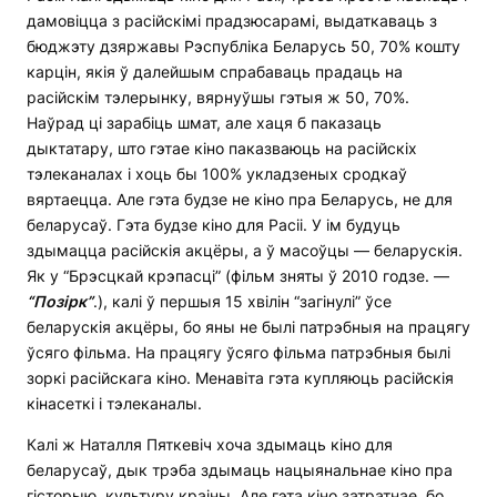
дамовіцца з расійскімі прадзюсарамі, выдаткаваць з
бюджэту дзяржавы Рэспубліка Беларусь 50, 70% кошту
карцін, якія ў далейшым спрабаваць прадаць на
расійскім тэлерынку, вярнуўшы гэтыя ж 50, 70%.
Наўрад ці зарабіць шмат, але хаця б паказаць
дыктатару, што гэтае кіно паказваюць на расійскіх
тэлеканалах і хоць бы 100% укладзеных сродкаў
вяртаецца. Але гэта будзе не кіно пра Беларусь, не для
беларусаў. Гэта будзе кіно для Расіі. У ім будуць
здымацца расійскія акцёры, а ў масоўцы — беларускія.
Як у “Брэсцкай крэпасці” (фільм зняты ў 2010 годзе. —
“Позірк”
.), калі ў першыя 15 хвілін “загінулі” ўсе
беларускія акцёры, бо яны не былі патрэбныя на працягу
ўсяго фільма. На працягу ўсяго фільма патрэбныя былі
зоркі расійскага кіно. Менавіта гэта купляюць расійскія
кінасеткі і тэлеканалы.
Калі ж Наталля Пяткевіч хоча здымаць кіно для
беларусаў, дык трэба здымаць нацыянальнае кіно пра
гісторыю, культуру краіны. Але гэта кіно затратнае, бо