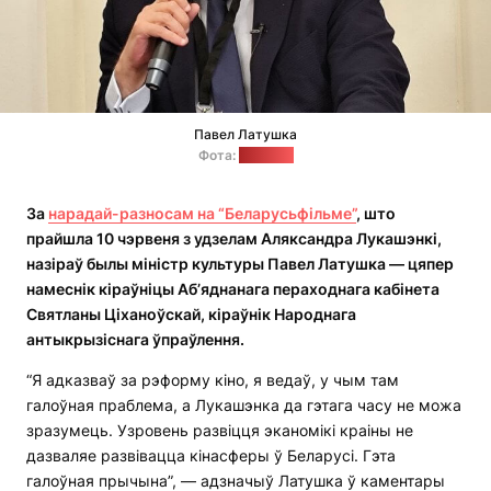
Павел Латушка
Фота:
"Позірк"
За
нарадай-разносам на “Беларусьфільме”
, што
прайшла 10 чэрвеня з удзелам Аляксандра Лукашэнкі,
назіраў былы міністр культуры Павел Латушка — цяпер
намеснік кіраўні
цы
Аб’яднанага пераходнага кабінета
Святланы Ціханоўскай
, кіраўнік Народнага
антыкрызіснага ўпраўлення.
“Я адказваў за рэформу кіно, я ведаў, у чым там
галоўная праблема, а Лукашэнка да гэтага часу не можа
зразумець. Узровень развіцця эканомікі краіны не
дазваляе развівацца кінасферы ў Беларусі. Гэта
галоўная прычына”, — адзначыў Латушка ў каментары