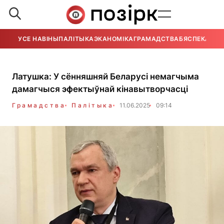
УСЕ НАВІНЫ
ПАЛІТЫКА
ЭКАНОМІКА
ГРАМАДСТВА
БЯСПЕКА
УСЕ
Латушка: У сённяшняй Беларусі немагчыма
дамагчыся эфектыўнай кінавытворчасці
Грамадства
Палітыка
11.06.2025
09:14