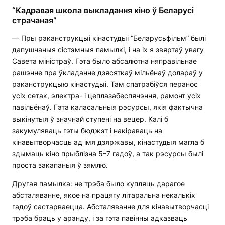
“Кадравая школа выкладання кіно ў Беларусі
страчаная”
— Пры рэканструкцыі кінастудыі “Беларусьфільм” былі
дапушчаныя сістэмныя памылкі, і на іх я звяртаў увагу
Савета міністраў. Гэта было абсалютна няправільнае
рашэнне пра ўкладанне дзясяткаў мільёнаў долараў у
рэканструкцыю кінастудыі. Там спатрэбіўся перанос
усіх сетак, электра- і цеплазабеспячэння, рамонт усіх
павільёнаў. Гэта каласальныя рэсурсы, якія фактычна
выкінутыя ў значнай ступені на вецер. Калі б
закумуляваць гэты бюджэт і накіраваць на
кінавытворчасць ад імя дзяржавы, кінастудыя магла б
здымаць кіно прыблізна 5–7 гадоў, а так рэсурсы былі
проста закапаныя ў зямлю.
Другая памылка: не трэба было купляць дарагое
абсталяванне, якое на працягу літаральна некалькіх
гадоў састарваецца. Абсталяванне для кінавытворчасці
трэба браць у арэнду, і за гэта павінны адказваць