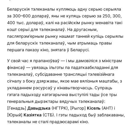
Беларускія тэлеканалы купляюць адну серыю серыяла
за 300–600 долараў, яны не купяць серыю за 250, 300,
400 тыс. долараў, калі на расійскім рынку менавіта такі
кошт серыі для тэлеканалаў. На другасным,
пасляпрэм’ерным рынку нашмат танней купіць серыялы
для беларускіх тэлеканалаў, чым атрымаць правы
першага паказу кіно, знятага ў Беларусі.
У свой час я прапаноўваў — і мы дамовіліся з міністрам
фінансаў — увязаць ільготы па падаткаабкладанні для
тэлеканалаў, субсідаванне трансляцыі тэлевізійнага
сігналу з боку дзяржавы, якое мае вялізныя маштабы, з
укладаннем рэсурсаў у кінавытворчасць. Супраць
гэтага падыходу катэгарычна выступілі тады ўсе тры
генеральныя дырэктары вядучых тэлеканалаў:
[Генадзь]
Давыдзька
(НГТРК), [Рыгор]
Кісель
(АНТ) і
[Юрый]
Казіятка
(СТБ). І гэты падыход быў заблакаваны,
тэлеканалы не сталі прадзюсарамі кіно.