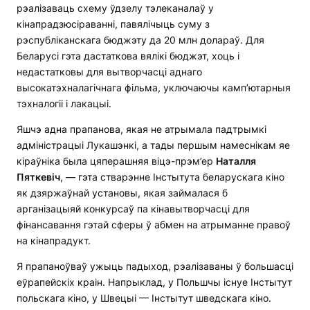
рэалізаваць схему ўдзелу тэлеканалаў у
кінапрадзюсіраванні, павялічыць суму з
рэспубліканскага бюджэту да 20 млн долараў. Для
Беларусі гэта дастаткова вялікі бюджэт, хоць і
недастатковы для вытворчасці аднаго
высокатэхналагічнага фільма, уключаючы камп’ютарныя
тэхналогіі і лакацыі.
Яшчэ адна прапанова, якая не атрымала падтрымкі
адміністрацыі Лукашэнкі, а тады першым намеснікам яе
кіраўніка была цяперашняя віцэ-прэм’ер
Наталля
Пяткевіч
, — гэта стварэнне Інстытута беларускага кіно
як дзяржаўнай установы, якая займалася б
арганізацыяй конкурсаў па кінавытворчасці для
фінансавання гэтай сферы ў абмен на атрыманне правоў
на кінапрадукт.
Я прапаноўваў ужыць падыход, рэалізаваны ў большасці
еўрапейскіх краін. Напрыклад, у Польшчы існуе Інстытут
польскага кіно, у Швецыі — Інстытут шведскага кіно.