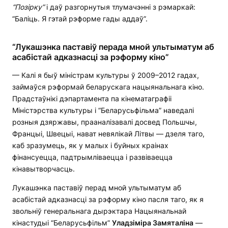
“Позірку”
і даў разгорнутыя тлумачэнні з рэмаркай:
“Баліць. Я гэтай рэформе гады аддаў”.
“Лукашэнка паставіў перада мной ультыматум аб
асабістай адказнасці за рэформу кіно”
— Калі я быў міністрам культуры ў 2009–2012 гадах,
займаўся рэформай беларускага нацыянальнага кіно.
Прадстаўнікі дэпартамента па кінематаграфіі
Міністэрства культуры і “Беларусьфільма” наведалі
розныя дзяржавы, прааналізавалі досвед Польшчы,
Францыі, Швецыі, нават невялікай Літвы — дзеля таго,
каб зразумець, як у малых і буйных краінах
фінансуецца, падтрымліваецца і развіваецца
кінавытворчасць.
Лукашэнка паставіў перад мной ультыматум аб
асабістай адказнасці за рэформу кіно пасля таго, як я
звольніў генеральнага дырэктара Нацыянальнай
кінастудыі “Беларусьфільм”
Уладзіміра Замяталіна
—