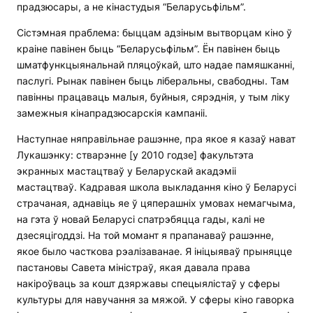
прадзюсары, а не кінастудыя “Беларусьфільм”.
Сістэмная праблема: быццам адзіным вытворцам кіно ў
краіне павінен быць “Беларусьфільм”. Ён павінен быць
шматфункцыянальнай пляцоўкай, што надае памяшканні,
паслугі. Рынак павінен быць ліберальны, свабодны. Там
павінны працаваць малыя, буйныя, сярэднія, у тым ліку
замежныя кінапрадзюсарскія кампаніі.
Наступнае няправільнае рашэнне, пра якое я казаў нават
Лукашэнку: стварэнне [у 2010 годзе] факультэта
экранных мастацтваў у Беларускай акадэміі
мастацтваў. Кадравая школа выкладання кіно ў Беларусі
страчаная, аднавіць яе ў цяперашніх умовах немагчыма,
на гэта ў новай Беларусі спатрэбяцца гады, калі не
дзесяцігоддзі. На той момант я прапанаваў рашэнне,
якое было часткова рэалізаванае. Я ініцыяваў прыняцце
пастановы Савета міністраў, якая давала права
накіроўваць за кошт дзяржавы спецыялістаў у сферы
культуры для навучання за мяжой. У сферы кіно гаворка