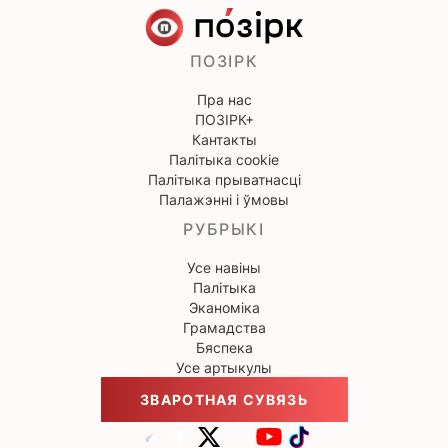
ПОЗІРК
Пра нас
ПОЗІРК+
Кантакты
Палітыка cookie
Палітыка прыватнасці
Палажэнні і ўмовы
РУБРЫКІ
Усе навіны
Палітыка
Эканоміка
Грамадства
Бяспека
Усе артыкулы
ЗВАРОТНАЯ СУВЯЗЬ