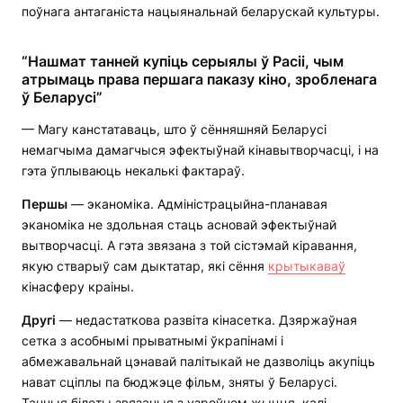
поўнага антаганіста нацыянальнай беларускай культуры.
“Нашмат танней купіць серыялы ў Расіі, чым
атрымаць права першага паказу кіно, зробленага
ў Беларусі”
— Магу канстатаваць, што ў сённяшняй Беларусі
немагчыма дамагчыся эфектыўнай кінавытворчасці, і на
гэта ўплываюць некалькі фактараў.
Першы
— эканоміка. Адміністрацыйна-планавая
эканоміка не здольная стаць асновай эфектыўнай
вытворчасці. А гэта звязана з той сістэмай кіравання,
якую стварыў сам дыктатар, які сёння
крытыкаваў
кінасферу краіны.
Другі
— недастаткова развіта кінасетка. Дзяржаўная
сетка з асобнымі прыватнымі ўкрапінамі і
абмежавальнай цэнавай палітыкай не дазволіць акупіць
нават сціплы па бюджэце фільм, зняты ў Беларусі.
Танныя білеты звязаныя з узроўнем жыцця, калі