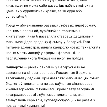
кінаглядач не можа сабе дазволіць набыць квіток па
цане, як у еўрапейскай краіне, за 10 еўра або
супастаўнай.
Трэці
— абмежаванне развіцця лічбавых платформаў,
калі няма рэальнай, сур’ёзнай альтэрнатывы
кінатэатрам, якая б дазваляла ствараць дадатковыя
магчымасці для продажу фільмаў у Беларусі. Гэта
пытанне адміністрацыйнага кантролю новых тэхналогій і
новых магчымасцяў у сферы інфармацыі, на
паслабленне якога Лукашэнка ніколі не пойдзе.
Чацвёрты
— рынак рэкламы ў Беларусі ніяк не
завязаны на кінавытворчасці. Рэкламныя бюджэты
тэлеканалаў бедныя. Пры невялікіх магчымасцях гэтых
бюджэтаў тэлеканалы не зацікаўленыя фінансаваць
кінавытворчасць. У большасці краін свету галоўнымі
кінапрадзюсарамі з’яўляюцца тэлеканалы, якія
замаўляюць серыялы, супрадзюсіруюць кіно разам з
прыватнымі кампаніямі.