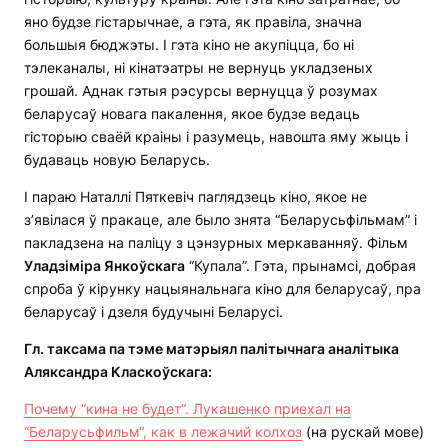
яно будзе гістарычнае, а гэта, як правіла, значна
большыя бюджэты. І гэта кіно не акупіцца, бо ні
тэлеканалы, ні кінатэатры не вернуць укладзеных
грошай. Аднак гэтыя рэсурсы вернуцца ў розумах
беларусаў новага пакалення, якое будзе ведаць
гісторыю сваёй краіны і разумець, навошта яму жыць і
будаваць новую Беларусь.
І параю Наталлі Пяткевіч паглядзець кіно, якое не
з’явілася ў пракаце, але было знята “Беларусьфільмам” і
пакладзена на паліцу з цэнзурных меркаванняў. Фільм
Уладзіміра Янкоўскага
“Купала”. Гэта, прынамсі, добрая
спроба ў кірунку нацыянальнага кіно для беларусаў, пра
беларусаў і дзеля будучыні Беларусі.
Гл. таксама па тэме матэрыял палітычнага аналітыка
Аляксандра Класкоўскага:
Почему “кина не будет“. Лукашенко приехал на
“Беларусьфильм“, как в лежачий колхоз
(на рускай мове)