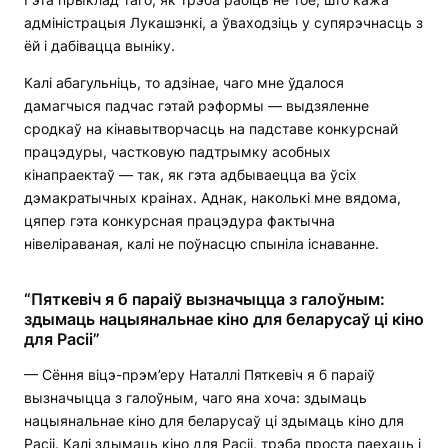
адміністрацыя Лукашэнкі, а ўваходзіць у супярэчнасць з
ёй і дабівацца выніку.
Калі абагульніць, то адзінае, чаго мне ўдалося
дамагчыся падчас гэтай рэформы — выдзяленне
сродкаў на кінавытворчасць на падставе конкурснай
працэдуры, частковую падтрымку асобных
кінапраектаў — так, як гэта адбываецца ва ўсіх
дэмакратычных краінах. Аднак, наколькі мне вядома,
цяпер гэта конкурсная працэдура фактычна
нівеліраваная, калі не поўнасцю спыніла існаванне.
“Пяткевіч я б параіў вызначыцца з галоўным:
здымаць нацыянальнае кіно для беларусаў ці кіно
для Расіі”
— Сёння віцэ-прэм’еру Наталлі Пяткевіч я б параіў
вызначыцца з галоўным, чаго яна хоча: здымаць
нацыянальнае кіно для беларусаў ці здымаць кіно для
Расіі. Калі здымаць кіно для Расіі, трэба проста паехаць і