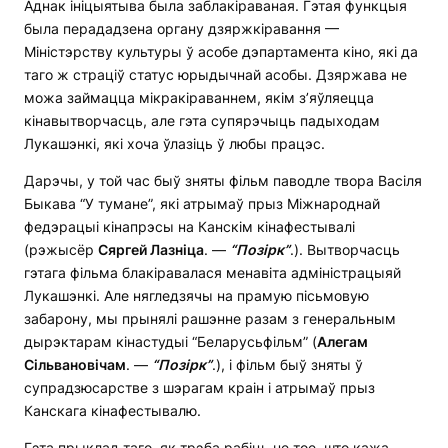
Аднак ініцыятыва была заблакіраваная. Гэтая функцыя
была перададзена органу дзяржкіравання —
Міністэрству культуры ў асобе дэпартамента кіно, які да
таго ж страціў статус юрыдычнай асобы. Дзяржава не
можа займацца мікракіраваннем, якім з’яўляецца
кінавытворчасць, але гэта супярэчыць падыходам
Лукашэнкі, які хоча ўлазіць ў любы працэс.
Дарэчы, у той час быў зняты фільм паводле твора Васіля
Быкава “У тумане”, які атрымаў прыз Міжнароднай
федэрацыі кінапрэсы на Канскім кінафестывалі
(рэжысёр
Сяргей Лазніца
. —
“Позірк”
.). Вытворчасць
гэтага фільма блакіравалася менавіта адміністрацыяй
Лукашэнкі. Але нягледзячы на прамую пісьмовую
забарону, мы прынялі рашэнне разам з генеральным
дырэктарам кінастудыі “Беларусьфільм” (
Алегам
Сільвановічам
. —
“Позірк”
.), і фільм быў зняты ў
супрадзюсарстве з шэрагам краін і атрымаў прыз
Канскага кінафестывалю.
Гэта прыклад таго, як трэба рабіць не тое, што кажа