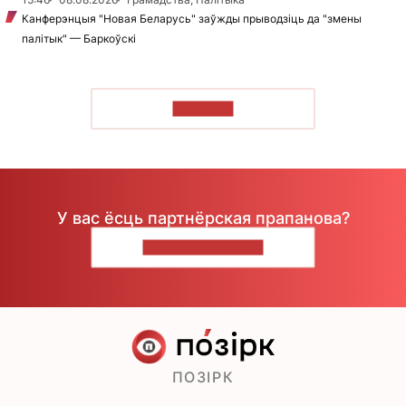
Канферэнцыя "Новая Беларусь" заўжды прыводзіць да "змены
палітык" — Баркоўскі
ЧЫТАЦЬ
У вас ёсць партнёрская прапанова?
НАПІШЫЦЕ НАМ
ПОЗІРК