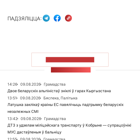
ПАДЗЯЛІЦЦА:
ПАКАЗАЦЬ БОЛЬШ
СТУЖКА НАВІН
14:26
09.08.2026
Грамадства
Двое беларускіх альпіністаў зніклі ў гарах Кыргызстана
13:51
09.08.2026
Бяспека, Палітыка
Латушка заклікаў краіны ЕС павялічыць падтрымку беларускіх
незалежных СМІ
13:42
09.08.2026
Грамадства
ДТЗ з удзелам міліцэйскага транспарту ў Кобрыне — супрацоўнікі
МУС дастаўленыя ў бальніцу
12:55
09.08.2026
Грамадства