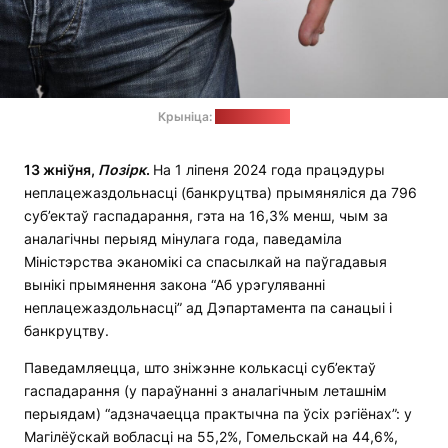
Крыніца:
pixabay.com
13 жніўня,
Позірк
.
На 1 ліпеня 2024 года працэдуры
неплацежаздольнасці (банкруцтва) прымяняліся да 796
суб’ектаў гаспадарання, гэта на 16,3% менш, чым за
аналагічны перыяд мінулага года, паведаміла
Міністэрства эканомікі са спасылкай на паўгадавыя
вынікі прымянення закона “Аб урэгуляванні
неплацежаздольнасці” ад Дэпартамента па санацыі і
банкруцтву.
Паведамляецца, што зніжэнне колькасці суб’ектаў
гаспадарання (у параўнанні з аналагічным леташнім
перыядам) “адзначаецца практычна па ўсіх рэгіёнах”: у
Магілёўскай вобласці на 55,2%, Гомельскай на 44,6%,