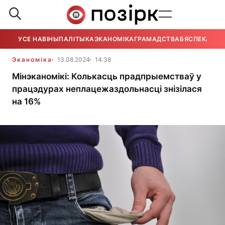
УСЕ НАВІНЫ
ПАЛІТЫКА
ЭКАНОМІКА
ГРАМАДСТВА
БЯСПЕКА
УСЕ
Эканоміка
13.08.2024
14:38
Мінэканомікі: Колькасць прадпрыемстваў у
працэдурах неплацежаздольнасці знізілася
на 16%