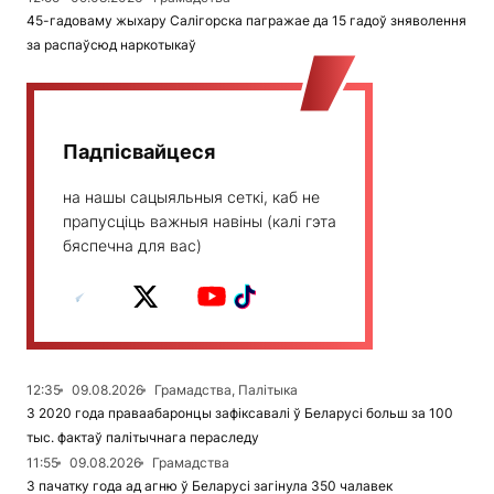
45-гадоваму жыхару Салігорска пагражае да 15 гадоў зняволення
за распаўсюд наркотыкаў
Падпісвайцеся
на нашы сацыяльныя сеткі, каб не
прапусціць важныя навіны (калі гэта
бяспечна для вас)
12:35
09.08.2026
Грамадства, Палітыка
З 2020 года праваабаронцы зафіксавалі ў Беларусі больш за 100
тыс. фактаў палітычнага пераследу
11:55
09.08.2026
Грамадства
З пачатку года ад агню ў Беларусі загінула 350 чалавек