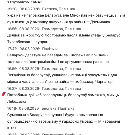
з грузавіком КамАЗ
19:20
08.08.2026
Бяспека, Палітыка
Украіна не пагражае Беларусі, але Мінск павінен разумець, з чым
сутыкнецца ў выпадку далучэння да вайны — Дземчанка
18:56
08.08.2026
Грамадства, Палітыка
Дзядок за жорсткую люстрацыю пасля змены ўлады ў Беларусі,
Турарбекава — супраць
17:47
08.08.2026
Палітыка
Беларусь дагэтуль не паведаміла Euronews аб прызнанні
тэлеканала "экстрэмісцкім" і не аргументавала рашэнне
16:56
08.08.2026
Грамадства, Палітыка
Легалізацыя беларусаў, ушанаванне памяці зразумелыя для
мірнага часу, але ва Украіне вайна — амбасадар Чарнагор
16:27
08.08.2026
Грамадства, Палітыка
Патрэбныя ідэі, каб разварушыць беларусаў замежжа, лічыць
Лябедзька
16:18
08.08.2026
Бяспека, Палітыка
Сумесныя з Беларуссю вучэнні будуць прысвечаныя
супрацьдзеянню тэрарызму ў гарадскіх ўмовах — Мінабароны
Кітая
15:46
08.08.2026
Грамадства, Палітыка