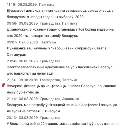
11:16
09.08.2026
Палітыка
Еўрасаюз і дэмакратычныя краіны выказваюць салідарнасць з
беларусамі з нагоды гадавіны выбараў-2020
09:56
09.08.2026
Грамадства, Палітыка
Ціханоўская: З кожным годам становіцца ўсё больш відавочна,
што 2020-ты незваротна змяніў Беларусь
09:07
09.08.2026
Палітыка
Лукашэнка зацікаўлены ў "нарошчванні супрацоўніцтва" з
Сінгапурам
23:56
08.08.2026
Грамадства
Электразабеспячэнне адноўленае ва ўсіх паселішчах Беларусі,
што пацярпелі ад непагадзі
21:54
08.08.2026
Грамадства, Палітыка
Вячорка: Цікавасць да канферэнцыі "Новая Беларусь" вызначае
нашу суб'ектнасць
21:44
08.08.2026
Грамадства, Эканоміка
Беларусь мае патрэбу ў гіганцкай пенсійнай рэформе і пакуль да
яе зусім не гатовая — Львоўскі
20:13
08.08.2026
Грамадства
У Бялыніцкім раёне 22-гадовы матацыкліст загінуў ад сутыкнення