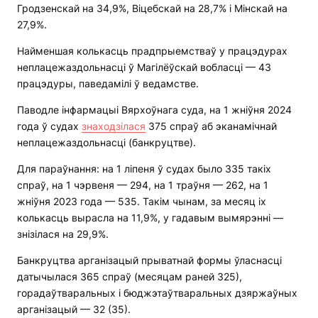
Гродзенскай на 34,9%, Віцебскай на 28,7% і Мінскай на
27,9%.
Найменшая колькасць прадпрыемстваў у працэдурах
неплацежаздольнасці ў Магілёўскай вобласці — 43
працэдуры, паведамілі ў ведамстве.
Паводле інфармацыі Вярхоўнага суда, на 1 жніўня 2024
года ў судах
знаходзілася
375 спраў аб эканамічнай
неплацежаздольнасці (банкруцтве).
Для параўнання: на 1 ліпеня ў судах было 335 такіх
спраў, на 1 чэрвеня — 294, на 1 траўня — 262, на 1
жніўня 2023 года — 535. Такім чынам, за месяц іх
колькасць вырасла на 11,9%, у гадавым вымярэнні —
знізілася на 29,9%.
Банкруцтва арганізацый прыватнай формы ўласнасці
датычылася 365 спраў (месяцам раней 325),
горадаўтваральных і бюджэтаўтваральных дзяржаўных
арганізацый — 32 (35).