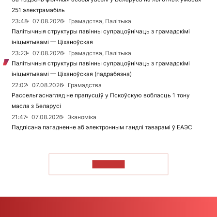
251 электрамабіль
23:48
07.08.2026
Грамадства, Палітыка
Палітычныя структуры павінны супрацоўнічаць з грамадскімі
ініцыятывамі — Ціханоўская
23:23
07.08.2026
Грамадства, Палітыка
Палітычныя структуры павінны супрацоўнічаць з грамадскімі
ініцыятывамі — Ціханоўская (падрабязна)
22:02
07.08.2026
Грамадства
Рассельгаснагляд не прапусціў у Пскоўскую вобласць 1 тону
масла з Беларусі
21:47
07.08.2026
Эканоміка
Падпісана пагадненне аб электронным гандлі таварамі ў ЕАЭС
ЧЫТАЦЬ