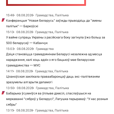
15:46
08.08.2026
Грамадства, Палітыка
Канферэнцыя "Новая Беларусь" заўжды прыводзіць да "змены
палітык" — Баркоўскі
15:13
08.08.2026
Грамадства, Палітыка
У вайне супраць Украіны з расійскага боку загінула ўжо больш за
500 беларусаў — Кабанчук
15:03
08.08.2026
Грамадства
Дзіця становіцца грамадзянінам Беларусі незалежна ад месца
нараджэння, калі хоць адзін з яго бацькоў мае беларускае
грамадзянства — МУС
14:11
08.08.2026
Грамадства, Палітыка
Ціханоўская заклікала праваабаронцаў даць экс-палітвязням
зразумелы алгарытм дапамогі
13:50
08.08.2026
Грамадства, Палітыка
Бабарыка ўсумніўся ва ўплыве дэмсіл, спаслаўшыся на
меркаванні "сяброў у Беларусі", Латушка парыраваў: "У нас розныя
сябры"
13:15
08.08.2026
Грамадства, Палітыка