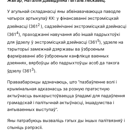
Жыгар
,
Наталля Давыдуліна
і
Віталь Лескавец
.
У агульнай складанасці яны абвінавачваюцца паводле
чатырох артыкулаў КК: у фінансаванні экстрэмісцкай
2
дзейнасці (361
), садзейнічанні экстрэмісцкай дзейнасці
4
(361
), праходжанні навучання або іншай падрыхтоўкі
5
для ўдзелу ў экстрэмісцкай дзейнасці (361
), удзеле на
тэрыторыі замежнай дзяржавы ва ўзброеным
фарміраванні або ўзброеным канфлікце ваенных
дзеяннях, вярбоўцы або падрыхтоўцы асоб да такога
3
ўдзелу (361
).
Праваабаронцы адзначаюць, што “пазбаўленне волі і
крымінальная адказнасць за розную пратэстную
актыўнасць выкарыстоўваецца ўладамі для падаўлення
грамадскай і палітычнай актыўнасці, іншадумства і
антываенных выступаў”.
Яны патрабуюць вызваліць гэтых ды іншых палітвязняў і
спыніць рэпрэсіі.