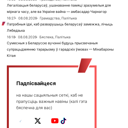
Легалізацыя беларусаў, ушанаванне памяці зразумелыя для
мірнага часу, але ва Украіне вайна — амбасадар Чарнагор
16:27
08.08.2026
Грамадства, Палітыка
Патрэбныя ідэі, каб разварушыць беларусаў замежжа, лічыць
Лябедзька
16:18
08.08.2026
Бяспека, Палітыка
Сумесныя з Беларуссю вучэнні будуць прысвечаныя
супрацьдзеянню тэрарызму ў гарадскіх ўмовах — Мінабароны
Кітая
Падпісвайцеся
на нашы сацыяльныя сеткі, каб не
прапусціць важныя навіны (калі гэта
бяспечна для вас)