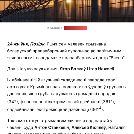
Крыніца:
pixabay.com
24 жніўня,
Позірк
.
Яшчэ сем чалавек прызнана
беларускай праваабарончай супольнасцю палітычнымі
зняволенымі, паведамляе праваабарончы цэнтр “Вясна”.
Два з іх ужо асуджаныя:
Ягор Волкаў
і
Ігар Нажэеў
.
Іх абвінавацілі ў агульнай складанасці паводле трох
артыкулах Крымінальнага кодэкса: ва ўдзеле ў групавых
дзеяннях, якія груба парушаюць грамадскі парадак
2
(342), фінансаванні экстрэмісцкай дзейнасці (361
),
4
садзейнічанні экстрэмісцкай дзейнасці (361
).
Таксама статус атрымалі змешчаныя пад вартай у
чаканні суда
Антон Станкевіч
,
Аляксей Кісялёў
,
Наталля