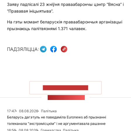
Заяву падпісалі 23 жніўня праваабарончы цэнтр “Вясна” і
“Прававая ініцыятыва”.
На гэты момант беларускія праваабарончыя арганізацыі
прызнаюць палітвязнямі 1.371 чалавек.
ПАДЗЯЛІЦЦА:
ПАКАЗАЦЬ БОЛЬШ
СТУЖКА НАВІН
17:47
08.08.2026
Палітыка
Беларусь дагэтуль не паведаміла Euronews аб прызнанні
тэлеканала "экстрэмісцкім" і не аргументавала рашэнне
16:56
08.08.2026
Грамадства, Палітыка