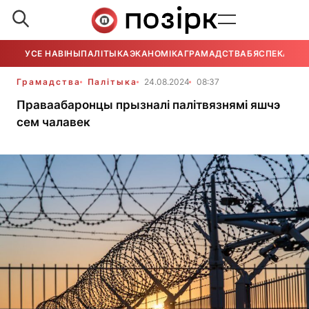
УСЕ НАВІНЫ
ПАЛІТЫКА
ЭКАНОМІКА
ГРАМАДСТВА
БЯСПЕКА
УСЕ
Грамадства
Палітыка
24.08.2024
08:37
Праваабаронцы прызналі палітвязнямі яшчэ
сем чалавек