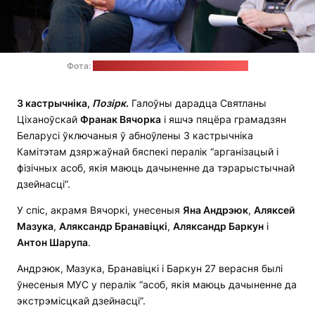
Фота:
прэс-служба Святланы Ціханоўскай
3 кастрычніка,
Позірк
.
Галоўны дарадца Святланы
Ціханоўскай
Франак Вячорка
і яшчэ пяцёра грамадзян
Беларусі ўключаныя ў абноўлены 3 кастрычніка
Камітэтам дзяржаўнай бяспекі пералік “арганізацый і
фізічных асоб, якія маюць дачыненне да тэрарыстычнай
дзейнасці”.
У спіс, акрамя Вячоркі, унесеныя
Яна Андрэюк
,
Аляксей
Мазука
,
Аляксандр Бранавіцкі
,
Аляксандр Баркун
і
Антон Шарупа
.
Андрэюк, Мазука, Бранавіцкі і Баркун 27 верасня былі
ўнесеныя МУС у пералік “асоб, якія маюць дачыненне да
экстрэмісцкай дзейнасці”.