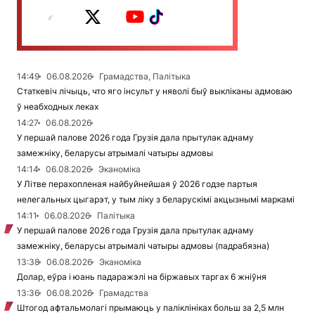
14:49
06.08.2026
Грамадства, Палітыка
Статкевіч лічыць, что яго інсульт у няволі быў выкліканы адмоваю
ў неабходных леках
14:27
06.08.2026
У першай палове 2026 года Грузія дала прытулак аднаму
замежніку, беларусы атрымалі чатыры адмовы
14:14
06.08.2026
Эканоміка
У Літве перахопленая найбуйнейшая ў 2026 годзе партыя
нелегальных цыгарэт, у тым ліку з беларускімі акцызнымі маркамі
14:11
06.08.2026
Палітыка
У першай палове 2026 года Грузія дала прытулак аднаму
замежніку, беларусы атрымалі чатыры адмовы (падрабязна)
13:38
06.08.2026
Эканоміка
Долар, еўра і юань падаражэлі на біржавых таргах 6 жніўня
13:36
06.08.2026
Грамадства
Штогод афтальмолагі прымаюць у паліклініках больш за 2,5 млн