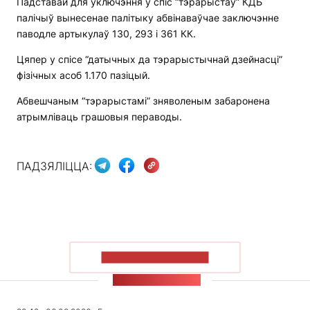
Падставай для ўключэння ў спіс “тэрарыстаў” КДБ
палічыў вынесенае палітыку абвінаваўчае заключэнне
паводле артыкулаў 130, 293 і 361 КК.
Цяпер у спісе “датычных да тэрарыстычнай дзейнасці”
фізічных асоб 1.170 пазіцый.
Абвешчаным “тэрарыстамі” зняволеным забаронена
атрымліваць грашовыя пераводы.
ПАДЗЯЛІЦЦА:
ПАКАЗАЦЬ БОЛЬШ
СТУЖКА НАВІН