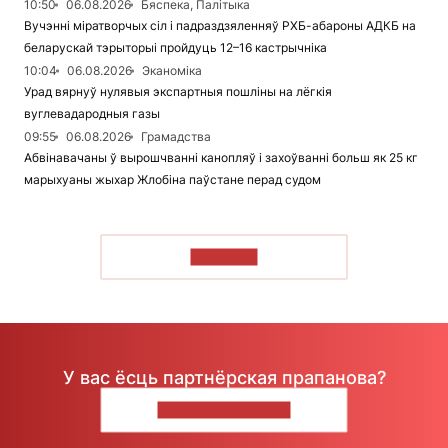
10:50
06.08.2026
Бяспека, Палітыка
Вучэнні міратворчых сіл і падраздзяленняў РХБ-абароны АДКБ на
беларускай тэрыторыі пройдуць 12–16 кастрычніка
10:04
06.08.2026
Эканоміка
Урад вярнуў нулявыя экспартныя пошліны на лёгкія
вуглевадародныя газы
09:55
06.08.2026
Грамадства
Абвінавачаны ў вырошчванні канопляў і захоўванні больш як 25 кг
марыхуаны жыхар Жлобіна паўстане перад судом
ЧЫТАЦЬ
У вас ёсць партнёрская прапанова?
НАПІШЫЦЕ НАМ