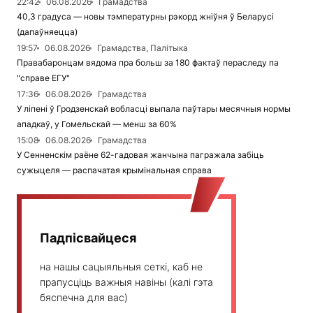
22:42
06.08.2026
Грамадства
40,3 градуса — новы тэмпературны рэкорд жніўня ў Беларусі
(дапаўняецца)
19:57
06.08.2026
Грамадства, Палітыка
Правабаронцам вядома пра больш за 180 фактаў пераследу па
"справе ЕГУ"
17:36
06.08.2026
Грамадства
У ліпені ў Гродзенскай вобласці выпала паўтары месячныя нормы
ападкаў, у Гомельскай — менш за 60%
15:08
06.08.2026
Грамадства
У Сенненскім раёне 62-гадовая жанчына пагражала забіць
сужыцеля — распачатая крымінальная справа
Падпісвайцеся
на нашы сацыяльныя сеткі, каб не
прапусціць важныя навіны (калі гэта
бяспечна для вас)