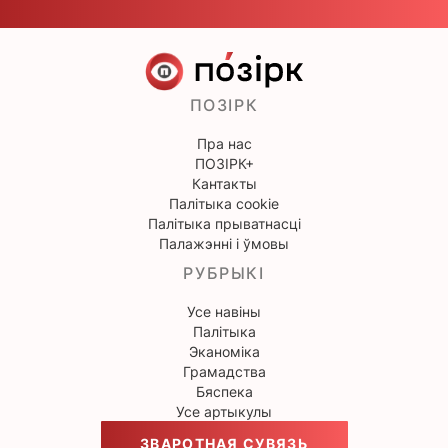
ПОЗІРК
Пра нас
ПОЗІРК+
Кантакты
Палітыка cookie
Палітыка прыватнасці
Палажэнні і ўмовы
РУБРЫКІ
Усе навіны
Палітыка
Эканоміка
Грамадства
Бяспека
Усе артыкулы
ЗВАРОТНАЯ СУВЯЗЬ