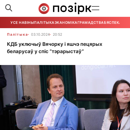
УСЕ НАВІНЫ
ПАЛІТЫКА
ЭКАНОМІКА
ГРАМАДСТВА
БЯСПЕКА
УСЕ
Палітыка
03.10.2024
20:52
КДБ уключыў Вячорку і яшчэ пецярых
беларусаў у спіс “тэрарыстаў”