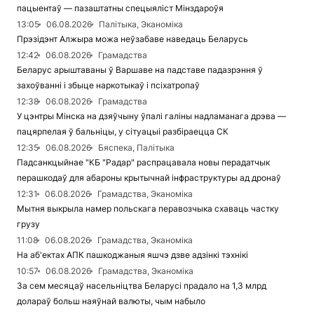
пацыентаў — пазаштатны спецыяліст Мінздароўя
13:05
06.08.2026
Палітыка, Эканоміка
Прэзідэнт Алжыра можа неўзабаве наведаць Беларусь
12:42
06.08.2026
Грамадства
Беларус арыштаваны ў Варшаве на падставе падазрэння ў
захоўванні і збыце наркотыкаў і псіхатропаў
12:38
06.08.2026
Грамадства
У цэнтры Мінска на дзяўчыну ўпалі галіны надламанага дрэва —
пацярпелая ў бальніцы, у сітуацыі разбіраецца СК
12:35
06.08.2026
Бяспека, Палітыка
Падсанкцыйнае "КБ "Радар" распрацавала новы перадатчык
перашкодаў для абароны крытычнай інфраструктуры ад дронаў
12:31
06.08.2026
Грамадства, Эканоміка
Мытня выкрыла намер польскага перавозчыка схаваць частку
грузу
11:08
06.08.2026
Грамадства, Эканоміка
На аб'ектах АПК пашкоджаныя яшчэ дзве адзінкі тэхнікі
10:57
06.08.2026
Грамадства, Эканоміка
За сем месяцаў насельніцтва Беларусі прадало на 1,3 млрд
долараў больш наяўнай валюты, чым набыло