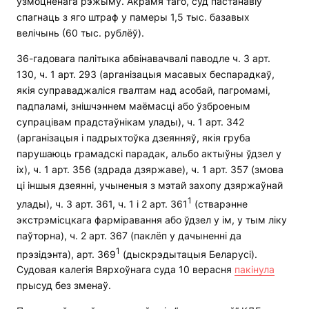
узмоцненага рэжыму. Акрамя таго, суд пастанавіў
спагнаць з яго штраф у памеры 1,5 тыс. базавых
велічынь (60 тыс. рублёў).
36-гадовага палітыка абвінавачвалі паводле ч. 3 арт.
130, ч. 1 арт. 293 (арганізацыя масавых беспарадкаў,
якія суправаджаліся гвалтам над асобай, пагромамі,
падпаламі, знішчэннем маёмасці або ўзброеным
супрацівам прадстаўнікам улады), ч. 1 арт. 342
(арганізацыя і падрыхтоўка дзеянняў, якія груба
парушаюць грамадскі парадак, альбо актыўны ўдзел у
іх), ч. 1 арт. 356 (здрада дзяржаве), ч. 1 арт. 357 (змова
ці іншыя дзеянні, учыненыя з мэтай захопу дзяржаўнай
1
улады), ч. 3 арт. 361, ч. 1 і 2 арт. 361
(стварэнне
экстрэмісцкага фарміравання або ўдзел у ім, у тым ліку
паўторна), ч. 2 арт. 367 (паклёп у дачыненні да
1
прэзідэнта), арт. 369
(дыскрэдытацыя Беларусі).
Судовая калегія Вярхоўнага суда 10 верасня
пакінула
прысуд без зменаў.