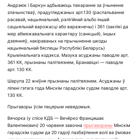
Андрэюк і Баркун адбываюць пакаранне за ўчыненне
злачынстваў, прадугледжаных арт.130 (распальванне
расавай, нацыянальнай, рэлігійнай альбо іншай
сацыяльнай варожасці або варажнечы) і 361 (заклікі да
мер абмежавальнага характару (санкцый), іншых
дзеянняў, накіраваных на прычыненне шкоды
нацыянальнай бяспецы Рэспублікі Беларусь)
Крымінальнага кодэкса. Мазука асуджаны паводле арт.
361 КК, прызнаны палітвязнем, Бранавіцкі — паводле
арт. 130 КК.
Шарупа 22 жніўня прызнаны палітвязнем. Асуджаны ў
ліпені гэтага года Мінскім гарадскім судом паводле арт.
130 КК.
Прыгаворы ўсім пецярым невядомыя.
Вячорка (у спісе КДБ — Вечёрко Францишак
Валентинович) 20 чэрвеня завочна
прыгавораны
Мінскім
гарадскім судом да 20 гадоў пазбаўлення волі ва ўмовах