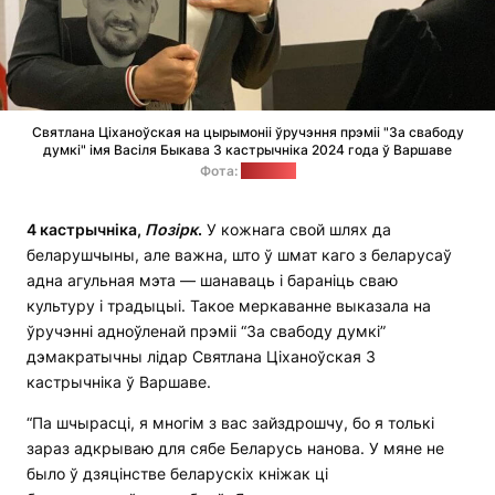
Святлана Ціханоўская на цырымоніі ўручэння прэміі "За свабоду
думкі" імя Васіля Быкава 3 кастрычніка 2024 года ў Варшаве
Фота:
"Позірк"
4 кастрычніка,
Позірк
.
У кожнага свой шлях да
беларушчыны, але важна, што ў шмат каго з беларусаў
адна агульная мэта — шанаваць і бараніць сваю
культуру і традыцыі. Такое меркаванне выказала на
ўручэнні адноўленай прэміі “За свабоду думкі”
дэмакратычны лідар Святлана Ціханоўская 3
кастрычніка ў Варшаве.
“Па шчырасці, я многім з вас зайздрошчу, бо я толькі
зараз адкрываю для сябе Беларусь нанова. У мяне не
было ў дзяцінстве беларускіх кніжак ці