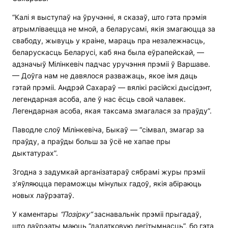
“Калі я выступаў на ўручэнні, я сказаў, што гэта прэмія
атрымліваецца не мной, а беларусамі, якія змагаюцца за
свабоду, жывуць у краіне, мараць пра незалежнасць,
беларускасць Беларусі, каб яна была еўрапейскай, —
адзначыў Мілінкевіч падчас уручэння прэміі ў Варшаве.
— Доўга нам не давялося разважаць, якое імя даць
гэтай прэміі. Андрэй Сахараў — вялікі расійскі дысідэнт,
легендарная асоба, але ў нас ёсць свой чалавек.
Легендарная асоба, якая таксама змагалася за праўду”.
Паводле слоў Мілінкевіча, Быкаў — “сімвал, змагар за
праўду, а праўды больш за ўсё не хапае пры
дыктатурах”.
Згодна з задумкай арганізатараў сябрамі журы прэміі
з’яўляюцца пераможцы мінулых гадоў, якія абіраюць
новых лаўрэатаў.
У каментары
“
Позірку
“
заснавальнік прэміі прыгадаў,
што лаўрэаты маюць “дадатковую легітымнасць”, бо гэта