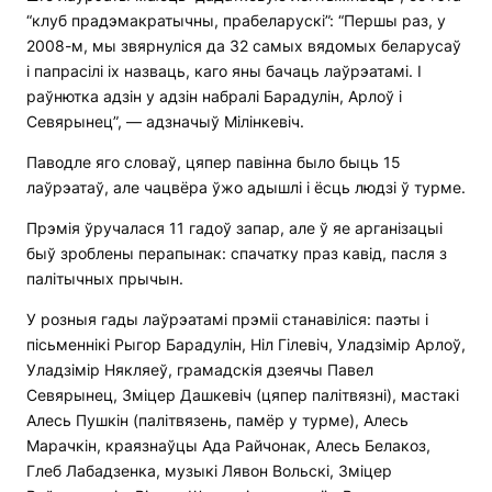
“клуб прадэмакратычны, прабеларускі”: “Першы раз, у
2008-м, мы звярнуліся да 32 самых вядомых беларусаў
і папрасілі іх назваць, каго яны бачаць лаўрэатамі. І
раўнютка адзін у адзін набралі Барадулін, Арлоў і
Севярынец”, — адзначыў Мілінкевіч.
Паводле яго словаў, цяпер павінна было быць 15
лаўрэатаў, але чацвёра ўжо адышлі і ёсць людзі ў турме.
Прэмія ўручалася 11 гадоў запар, але ў яе арганізацыі
быў зроблены перапынак: спачатку праз кавід, пасля з
палітычных прычын.
У розныя гады лаўрэатамі прэміі станавіліся: паэты і
пісьменнікі Рыгор Барадулін, Ніл Гілевіч, Уладзімір Арлоў,
Уладзімір Някляеў, грамадскія дзеячы Павел
Севярынец, Зміцер Дашкевіч (цяпер палітвязні), мастакі
Алесь Пушкін (палітвязень, памёр у турме), Алесь
Марачкін, краязнаўцы Ада Райчонак, Алесь Белакоз,
Глеб Лабадзенка, музыкі Лявон Вольскі, Зміцер