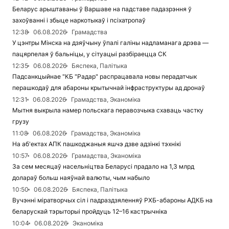
Беларус арыштаваны ў Варшаве на падставе падазрэння ў
захоўванні і збыце наркотыкаў і псіхатропаў
12:38
06.08.2026
Грамадства
У цэнтры Мінска на дзяўчыну ўпалі галіны надламанага дрэва —
пацярпелая ў бальніцы, у сітуацыі разбіраецца СК
12:35
06.08.2026
Бяспека, Палітыка
Падсанкцыйнае "КБ "Радар" распрацавала новы перадатчык
перашкодаў для абароны крытычнай інфраструктуры ад дронаў
12:31
06.08.2026
Грамадства, Эканоміка
Мытня выкрыла намер польскага перавозчыка схаваць частку
грузу
11:08
06.08.2026
Грамадства, Эканоміка
На аб'ектах АПК пашкоджаныя яшчэ дзве адзінкі тэхнікі
10:57
06.08.2026
Грамадства, Эканоміка
За сем месяцаў насельніцтва Беларусі прадало на 1,3 млрд
долараў больш наяўнай валюты, чым набыло
10:50
06.08.2026
Бяспека, Палітыка
Вучэнні міратворчых сіл і падраздзяленняў РХБ-абароны АДКБ на
беларускай тэрыторыі пройдуць 12–16 кастрычніка
10:04
06.08.2026
Эканоміка