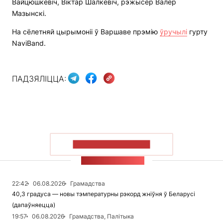
Вайцюшкевіч, Віктар Шалкевіч, рэжысёр Валер
Мазынскі.
На сёлетняй цырымоніі ў Варшаве прэмію
ўручылі
гурту
NaviBand.
ПАДЗЯЛІЦЦА:
ПАКАЗАЦЬ БОЛЬШ
СТУЖКА НАВІН
22:42
06.08.2026
Грамадства
40,3 градуса — новы тэмпературны рэкорд жніўня ў Беларусі
(дапаўняецца)
19:57
06.08.2026
Грамадства, Палітыка