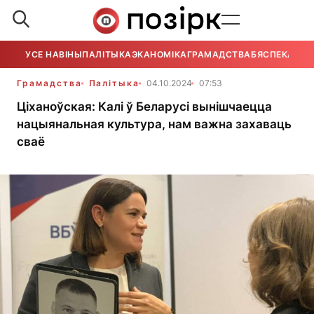
УСЕ НАВІНЫ
ПАЛІТЫКА
ЭКАНОМІКА
ГРАМАДСТВА
БЯСПЕКА
УСЕ
Грамадства
Палітыка
04.10.2024
07:53
Ціханоўская: Калі ў Беларусі вынішчаецца
нацыянальная культура, нам важна захаваць
сваё