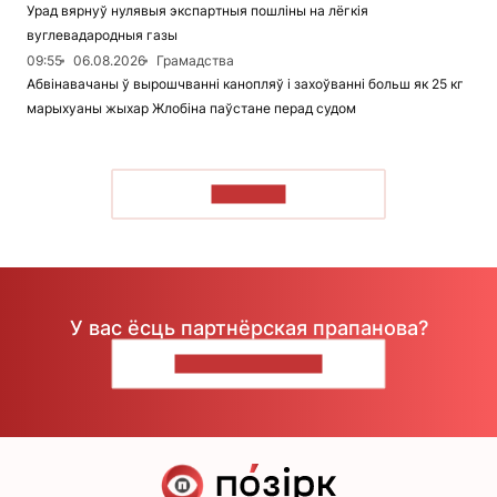
Урад вярнуў нулявыя экспартныя пошліны на лёгкія
вуглевадародныя газы
09:55
06.08.2026
Грамадства
Абвінавачаны ў вырошчванні канопляў і захоўванні больш як 25 кг
марыхуаны жыхар Жлобіна паўстане перад судом
ЧЫТАЦЬ
У вас ёсць партнёрская прапанова?
НАПІШЫЦЕ НАМ