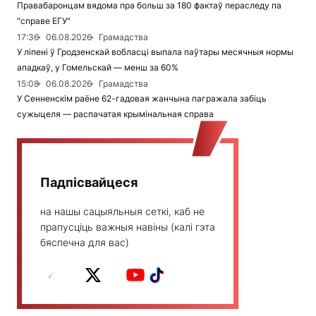
Правабаронцам вядома пра больш за 180 фактаў пераследу па
"справе ЕГУ"
17:36
06.08.2026
Грамадства
У ліпені ў Гродзенскай вобласці выпала паўтары месячныя нормы
ападкаў, у Гомельскай — менш за 60%
15:08
06.08.2026
Грамадства
У Сенненскім раёне 62-гадовая жанчына пагражала забіць
сужыцеля — распачатая крымінальная справа
Падпісвайцеся
на нашы сацыяльныя сеткі, каб не
прапусціць важныя навіны (калі гэта
бяспечна для вас)