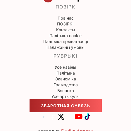
ПОЗІРК
Пра нас
ПОЗІРК+
Кантакты
Палітыка cookie
Палітыка прыватнасці
Палажэнні і ўмовы
РУБРЫКІ
Усе навіны
Палітыка
Эканоміка
Грамадства
Бяспека
Усе артыкулы
ЗВАРОТНАЯ СУВЯЗЬ
створана
Dudka.Agency