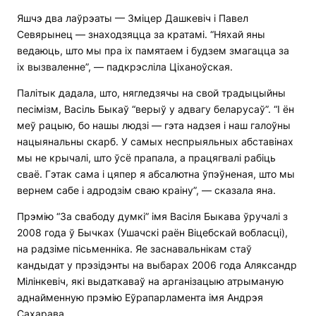
Яшчэ два лаўрэаты — Зміцер Дашкевіч і Павел
Севярынец — знаходзяцца за кратамі. “Няхай яны
ведаюць, што мы пра іх памятаем і будзем змагацца за
іх вызваленне”, — падкрэсліла Ціханоўская.
Палітык дадала, што, нягледзячы на свой традыцыйны
песімізм, Васіль Быкаў “верыў у адвагу беларусаў”. “І ён
меў рацыю, бо нашы людзі — гэта надзея і наш галоўны
нацыянальны скарб. У самых неспрыяльных абставінах
мы не крычалі, што ўсё прапала, а працягвалі рабіць
сваё. Гэтак сама і цяпер я абсалютна ўпэўненая, што мы
вернем сабе і адродзім сваю краіну”, — сказала яна.
Прэмію “За свабоду думкі” імя Васіля Быкава ўручалі з
2008 года ў Бычках (Ушачскі раён Віцебскай вобласці),
на радзіме пісьменніка. Яе заснавальнікам стаў
кандыдат у прэзідэнты на выбарах 2006 года Аляксандр
Мілінкевіч, які выдаткаваў на арганізацыю атрыманую
аднайменную прэмію Еўрапарламента імя Андрэя
Сахарава.