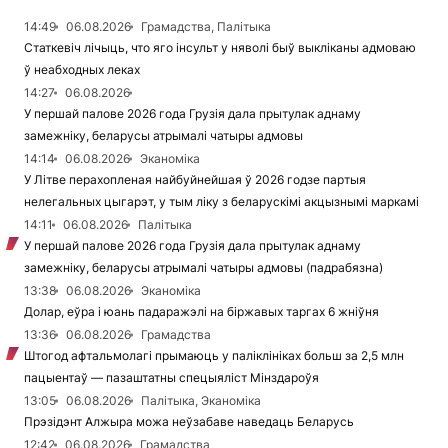
14:49
06.08.2026
Грамадства, Палітыка
Статкевіч лічыць, что яго інсульт у няволі быў выкліканы адмоваю
ў неабходных леках
14:27
06.08.2026
У першай палове 2026 года Грузія дала прытулак аднаму
замежніку, беларусы атрымалі чатыры адмовы
14:14
06.08.2026
Эканоміка
У Літве перахопленая найбуйнейшая ў 2026 годзе партыя
нелегальных цыгарэт, у тым ліку з беларускімі акцызнымі маркамі
14:11
06.08.2026
Палітыка
У першай палове 2026 года Грузія дала прытулак аднаму
замежніку, беларусы атрымалі чатыры адмовы (падрабязна)
13:38
06.08.2026
Эканоміка
Долар, еўра і юань падаражэлі на біржавых таргах 6 жніўня
13:36
06.08.2026
Грамадства
Штогод афтальмолагі прымаюць у паліклініках больш за 2,5 млн
пацыентаў — пазаштатны спецыяліст Мінздароўя
13:05
06.08.2026
Палітыка, Эканоміка
Прэзідэнт Алжыра можа неўзабаве наведаць Беларусь
12:42
06.08.2026
Грамадства