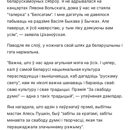
беларускамоўных сяброў. Я не адрывалася на
канцэртах Лявона Вольскага, дома ў нас не стаяла
“талерка” з “Белсатам”. І мне дагэтуль не давялося
пабываць на радзіме Васіля Быкава ў Бычках. Але
паверце, я ўсё навярстаю, у тым ліку дзякуючы вам
усім”, — заявіла Ціханоўская.
Паводле яе слоў, у кожнага свой шлях да беларушчыны і
гэта нармальна.
“Важна, што ў нас адна агульная мэта на ўсіх. І цяпер,
калі ў самой Беларусі нацыянальная культура
пераследуецца і вынішчаецца, каб дагадзіць “рускаму
свету”, нам як ніколі важна шанаваць і бараніць сваё:
сваю культуру і свае традыцыі. Прэмія “За свабоду
думкі” — адна з такіх традыцый”, — упэўненая дэмлідар.
Яна нагадала, што адзін з лаўрэатаў прэміі, выбітны
мастак Алесь Пушкін, быў “забіты за кратамі, забіты
менавіта за свабоду думкі і творчасці, якая так
перашкаджала злачыннаму рэжыму”.