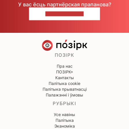
У вас ёсць партнёрская прапанова?
НАПІШЫЦЕ НАМ
ПОЗІРК
Пра нас
ПОЗІРК+
Кантакты
Палітыка cookie
Палітыка прыватнасці
Палажэнні і ўмовы
РУБРЫКІ
Усе навіны
Палітыка
Эканоміка