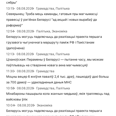
сябры"
13:15
08.08.2026
Грамадства, Палітыка
Севярынец: Трэба мець каманды, гатовыя пры магчымасці
правесці ў рэгіёнах Беларусі "ад акцый і новых вырабаў да
рэформаў"
12:54
08.08.2026
Палітыка, Эканоміка
Беларусь могуць падключыць да рэалізацыі праекта першага
грузавога чыгуначнага маршруту паміж РФ і Пакістанам
(дапоўнена)
12:13
08.08.2026
Грамадства, Палітыка
Ціханоўская: Перамены ў Беларусі — пытанне часу, мы можам
паўплываць на стварэнне новага акна магчымасцяў
11:30
08.08.2026
Грамадства
Моцны вецер 6 жніўня паваліў 2,4 тыс. дрэў, пашкодзіў дахі больш
за 700 дамоў — удакладненыя даныя МНС
10:58
08.08.2026
Грамадства, Палітыка
Мінабароны пашырыла кола жанчын-медыкаў, якія трапляюць пад
вайсковы ўлік
10:04
08.08.2026
Эканоміка
Беларусь могуць падключыць да рэалізацыі праекта першага