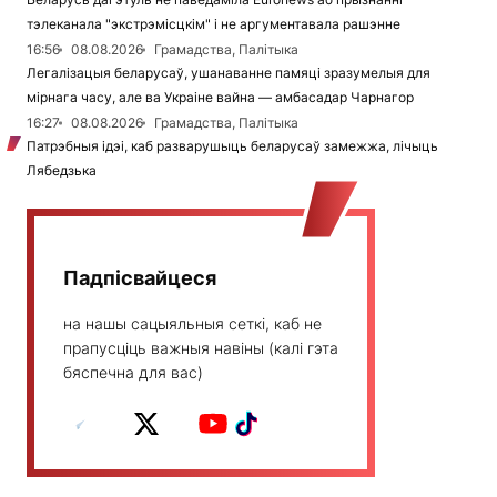
тэлеканала "экстрэмісцкім" і не аргументавала рашэнне
16:56
08.08.2026
Грамадства, Палітыка
Легалізацыя беларусаў, ушанаванне памяці зразумелыя для
мірнага часу, але ва Украіне вайна — амбасадар Чарнагор
16:27
08.08.2026
Грамадства, Палітыка
Патрэбныя ідэі, каб разварушыць беларусаў замежжа, лічыць
Лябедзька
Падпісвайцеся
на нашы сацыяльныя сеткі, каб не
прапусціць важныя навіны (калі гэта
бяспечна для вас)