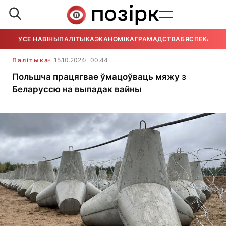
УСЕ НАВІНЫ
ПАЛІТЫКА
ЭКАНОМІКА
ГРАМАДСТВА
БЯСПЕКА
УСЕ
Палітыка
15.10.2024
00:44
Польшча працягвае ўмацоўваць мяжу з
Беларуссю на выпадак вайны