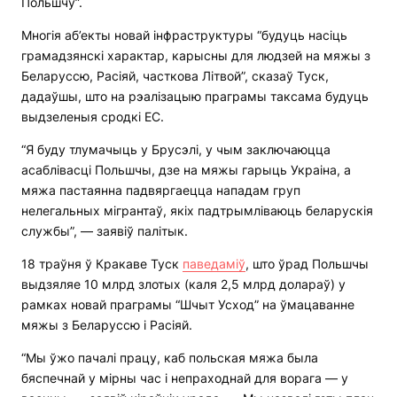
Польшчу”.
Многія аб’екты новай інфраструктуры “будуць насіць
грамадзянскі характар, карысны для людзей на мяжы з
Беларуссю, Расіяй, часткова Літвой”, сказаў Туск,
дадаўшы, што на рэалізацыю праграмы таксама будуць
выдзеленыя сродкі ЕС.
“Я буду тлумачыць у Брусэлі, у чым заключаюцца
асаблівасці Польшчы, дзе на мяжы гарыць Украіна, а
мяжа пастаянна падвяргаецца нападам груп
нелегальных мігрантаў, якіх падтрымліваюць беларускія
службы”, — заявіў палітык.
18 траўня ў Кракаве Туск
паведаміў
, што ўрад Польшчы
выдзяляе 10 млрд злотых (каля 2,5 млрд долараў) у
рамках новай праграмы “Шчыт Усход” на ўмацаванне
мяжы з Беларуссю і Расіяй.
“Мы ўжо пачалі працу, каб польская мяжа была
бяспечнай у мірны час і непраходнай для ворага — у