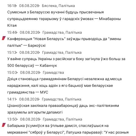
16:18
08.08.2026
Бяспека, Палітыка
Сумесныя з Беларуссю вучэнні будуць прысвечаныя
супрацьдзеянню тэрарызму ў гарадскіх ўмовах — Мінабароны
Кітая
15:46
08.08.2026
Грамадства, Палітыка
Канферэнцыя "Новая Беларусь" заўжды прыводзіць да "змены
палітык" — Баркоўскі
15:13
08.08.2026
Грамадства, Палітыка
У вайне супраць Украіны з расійскага боку загінула ўжо больш за
500 беларусаў — Кабанчук
15:03
08.08.2026
Грамадства
Дзіця становіцца грамадзянінам Беларусі незалежна ад месца
нараджэння, калі хоць адзін з яго бацькоў мае беларускае
грамадзянства — МУС
14:11
08.08.2026
Грамадства, Палітыка
Ціханоўская заклікала праваабаронцаў даць экс-палітвязням
зразумелы алгарытм дапамогі
13:50
08.08.2026
Грамадства, Палітыка
Бабарыка ўсумніўся ва ўплыве дэмсіл, спаслаўшыся на
меркаванні "сяброў у Беларусі", Латушка парыраваў: "У нас розныя