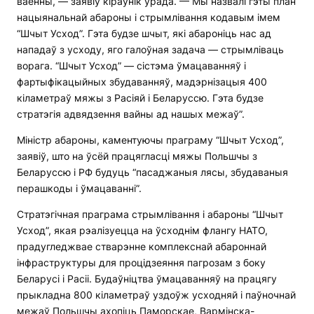
ваенны, — заявіў кіраўнік урада. — Мы назвалі гэты план
нацыянальнай абароны і стрымлівання кодавым імем
“Шчыт Усход”. Гэта будзе шчыт, які абароніць нас ад
нападаў з усходу, яго галоўная задача — стрымліваць
ворага. “Шчыт Усход” — сістэма ўмацаванняў і
фартыфікацыйных збудаванняў, мадэрнізацыя 400
кіламетраў мяжы з Расіяй і Беларуссю. Гэта будзе
стратэгія адвядзення вайны ад нашых межаў”.
Міністр абароны, каментуючы праграму “Шчыт Усход”,
заявіў, што на ўсёй працягласці мяжы Польшчы з
Беларуссю і РФ будуць “пасаджаныя лясы, збудаваныя
перашкоды і ўмацаванні”.
Стратэгічная праграма стрымлівання і абароны “Шчыт
Усход”, якая рэалізуецца на ўсходнім флангу НАТО,
прадугледжвае стварэнне комплекснай абароннай
інфраструктуры для процідзеяння пагрозам з боку
Беларусі і Расіі. Будаўніцтва ўмацаванняў на працягу
прыкладна 800 кіламетраў уздоўж усходняй і паўночнай
межаў Польшчы ахопіць Паморскае, Вармінска-