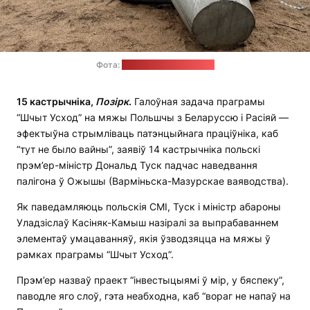
Фота:
Мінабароны Польшчы
15 кастрычніка,
Позірк
.
Галоўная задача праграмы
“Шчыт Усход” на мяжы Польшчы з Беларуссю і Расіяй —
эфектыўна стрымліваць патэнцыйнага праціўніка, каб
“тут не было вайны”, заявіў 14 кастрычніка польскі
прэм’ер-міністр Дональд Туск падчас наведвання
палігона ў Ожышы (Варміньска-Мазурскае ваяводства).
Як паведамляюць польскія СМІ, Туск і міністр абароны
Уладзіслаў Касіняк-Камыш назіралі за выпрабаваннем
элементаў умацаванняў, якія ўзводзяцца на мяжы ў
рамках праграмы “Шчыт Усход”.
Прэм’ер назваў праект “інвестыцыямі ў мір, у бяспеку”,
паводле яго слоў, гэта неабходна, каб “вораг не напаў на