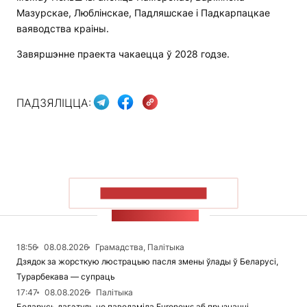
Мазурскае, Люблінскае, Падляшскае і Падкарпацкае
ваяводства краіны.
Завяршэнне праекта чакаецца ў 2028 годзе.
ПАДЗЯЛІЦЦА:
ПАКАЗАЦЬ БОЛЬШ
СТУЖКА НАВІН
18:56
08.08.2026
Грамадства, Палітыка
Дзядок за жорсткую люстрацыю пасля змены ўлады ў Беларусі,
Турарбекава — супраць
17:47
08.08.2026
Палітыка
Беларусь дагэтуль не паведаміла Euronews аб прызнанні