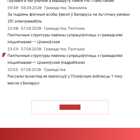
грузавога чыгуначнага маршруту паміж РФ і Пакістанам
09:36
08.08.2026
Грамадства, Эканоміка
За тыдзень фізічныя асобы ўвезлі ў Беларусь на льготных умовах
251 электрамабіль
23:48
07.08.2026
Грамадства, Палітыка
Палітычныя структуры павінны супрацоўнічаць з грамадскімі
ініцыятывамі — Ціханоўская
23:23
07.08.2026
Грамадства, Палітыка
Палітычныя структуры павінны супрацоўнічаць з грамадскімі
ініцыятывамі — Ціханоўская (падрабязна)
22:02
07.08.2026
Грамадства
Рассельгаснагляд не прапусціў у Пскоўскую вобласць 1 тону
масла з Беларусі
ЧЫТАЦЬ