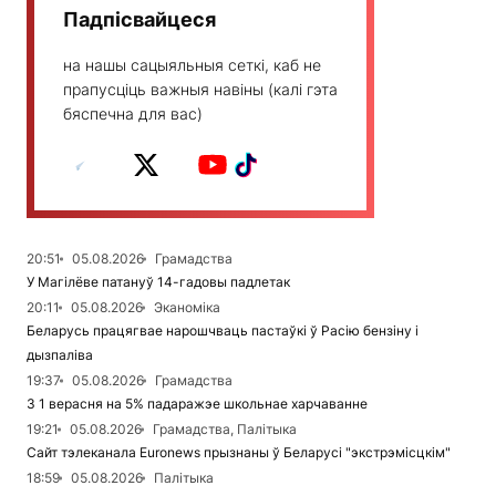
Падпісвайцеся
на нашы сацыяльныя сеткі, каб не
прапусціць важныя навіны (калі гэта
бяспечна для вас)
20:51
05.08.2026
Грамадства
У Магілёве патануў 14-гадовы падлетак
20:11
05.08.2026
Эканоміка
Беларусь працягвае нарошчваць пастаўкі ў Расію бензіну і
дызпаліва
19:37
05.08.2026
Грамадства
З 1 верасня на 5% падаражэе школьнае харчаванне
19:21
05.08.2026
Грамадства, Палітыка
Сайт тэлеканала Euronews прызнаны ў Беларусі "экстрэмісцкім"
18:59
05.08.2026
Палітыка