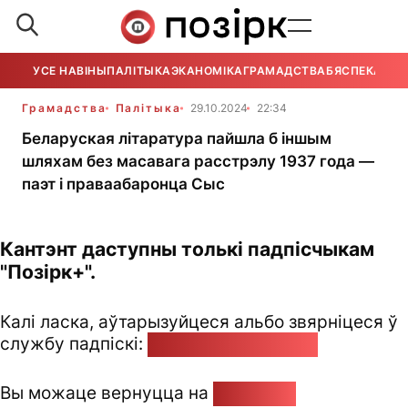
УСЕ НАВІНЫ
ПАЛІТЫКА
ЭКАНОМІКА
ГРАМАДСТВА
БЯСПЕКА
УСЕ
Грамадства
Палітыка
29.10.2024
22:34
Беларуская літаратура пайшла б іншым
шляхам без масавага расстрэлу 1937 года —
паэт і праваабаронца Сыс
Кантэнт даступны толькі падпісчыкам
"Позірк+".
Калі ласка, аўтарызуйцеся альбо звярніцеся ў
службу падпіскі:
pozirk@pozirk.online
Вы можаце вернуцца на
Галоўную