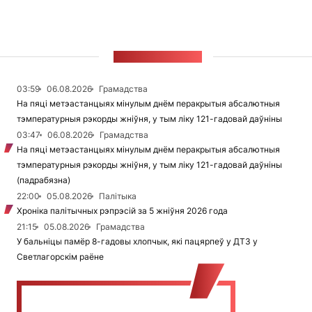
СТУЖКА НАВІН
03:59
06.08.2026
Грамадства
На пяці метэастанцыях мінулым днём перакрытыя абсалютныя
тэмпературныя рэкорды жніўня, у тым ліку 121-гадовай даўніны
03:47
06.08.2026
Грамадства
На пяці метэастанцыях мінулым днём перакрытыя абсалютныя
тэмпературныя рэкорды жніўня, у тым ліку 121-гадовай даўніны
(падрабязна)
22:00
05.08.2026
Палітыка
Хроніка палітычных рэпрэсій за 5 жніўня 2026 года
21:15
05.08.2026
Грамадства
У бальніцы памёр 8-гадовы хлопчык, які пацярпеў у ДТЗ у
Светлагорскім раёне