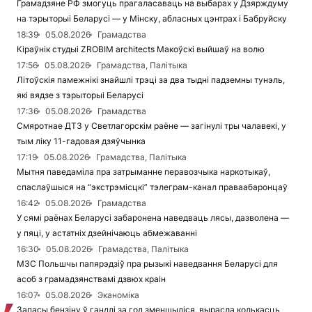
Грамадзяне РФ змогуць прагаласаваць на выбарах у Дзярждуму
на тэрыторыі Беларусі — у Мінску, абласных цэнтрах і Бабруйску
18:39
05.08.2026
Грамадства
Кіраўнік студыі ZROBIM architects Макоўскі выйшаў на волю
17:56
05.08.2026
Грамадства, Палітыка
Літоўскія памежнікі знайшлі трэці за два тыдні падземны тунэль,
які вядзе з тэрыторыі Беларусі
17:36
05.08.2026
Грамадства
Смяротнае ДТЗ у Светлагорскім раёне — загінулі тры чалавекі, у
тым ліку 11-гадовая дзяўчынка
17:19
05.08.2026
Грамадства, Палітыка
Мытня паведаміла пра затрыманне перавозчыка наркотыкаў,
спаслаўшыся на “экстрэмісцкі” тэлеграм-канал праваабаронцаў
16:42
05.08.2026
Грамадства
У сямі раёнах Беларусі забаронена наведваць лясы, дазволена —
у пяці, у астатніх дзейнічаюць абмежаванні
16:30
05.08.2026
Грамадства, Палітыка
МЗС Польшчы папярэдзіў пра рызыкі наведвання Беларусі для
асоб з грамадзянствамі дзвюх краін
16:07
05.08.2026
Эканоміка
Запасы бензіну ў гандлі за год зменшыліся, вырасла колькасць