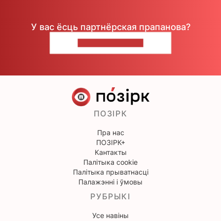
У вас ёсць партнёрская прапанова?
НАПІШЫЦЕ НАМ
ПОЗІРК
Пра нас
ПОЗІРК+
Кантакты
Палітыка cookie
Палітыка прыватнасці
Палажэнні і ўмовы
РУБРЫКІ
Усе навіны