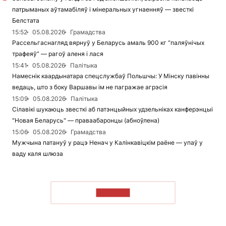
патрыманых аўтамабіляў і мінеральных угнаенняў — звесткі
Белстата
15:52
05.08.2026
Грамадства
Рассельгаснагляд вярнуў у Беларусь амаль 900 кг “паляўнічых
трафеяў” — рагоў аленя і лася
15:41
05.08.2026
Палітыка
Намеснік каардынатара спецслужбаў Польшчы: У Мінску павінны
ведаць, што з боку Варшавы ім не пагражае агрэсія
15:09
05.08.2026
Палітыка
Сілавікі шукаюць звесткі аб патэнцыйных удзельніках канферэнцыі
"Новая Беларусь" — праваабаронцы (абноўлена)
15:06
05.08.2026
Грамадства
Мужчына патануў у рацэ Ненач у Калінкавіцкім раёне — упаў у
ваду каля шлюза
ЧЫТАЦЬ