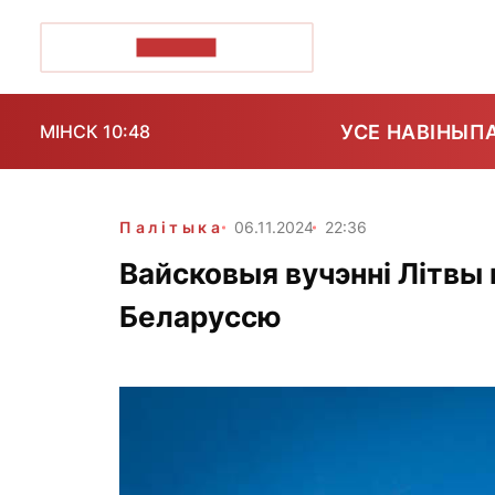
ПОЗІРК+
УСЕ НАВІНЫ
П
МІНСК 10:48
Палітыка
06.11.2024
22:36
Вайсковыя вучэнні Літвы
Беларуссю