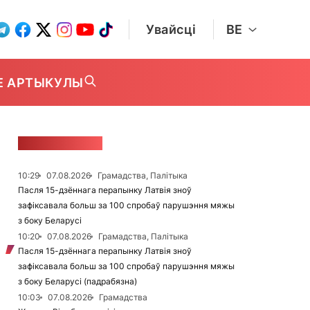
Увайсці
BE
Е АРТЫКУЛЫ
СТУЖКА НАВІН
10:29
07.08.2026
Грамадства, Палітыка
Пасля 15-дзённага перапынку Латвія зноў
зафіксавала больш за 100 спробаў парушэння мяжы
з боку Беларусі
10:20
07.08.2026
Грамадства, Палітыка
Пасля 15-дзённага перапынку Латвія зноў
зафіксавала больш за 100 спробаў парушэння мяжы
з боку Беларусі (падрабязна)
10:03
07.08.2026
Грамадства