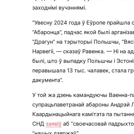
заходнімі вучэннямі.
“Увесну 2024 года ў Еўропе прайшла
“Абаронца”, падчас якой былі арганіза
“Драгун” на тэрыторыі Польшчы, “Вясн
Нарвегіі, — сказаў Равенка. — Ні на а
былі, што ў выпадку Польшчы і Эстоні
перавышала 13 тыс. чалавек, стала 
дакумента”.
У той жа дзень камандуючы Ваенна-па
супрацьпаветранай абароны Андрэй Лу
Каардынацыйнага камітэта па пытання
СНД
заявіў
аб “своечасовай падрыхто
“нашых дзяржаў”.