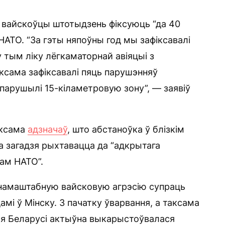
я вайскоўцы штотыдзень фіксуюць “да 40
НАТО. “За гэты няпоўны год мы зафіксавалі
 тым ліку лёгкаматорнай авіяцыі з
аксама зафіксавалі пяць парушэнняў
парушылі 15-кіламетровую зону”, — заявіў
аксама
адзначаў
, што абстаноўка ў блізкім
 загадзя рыхтавацца да “адкрытага
кам НАТО”.
ўнамаштабную вайсковую агрэсію супраць
мі ў Мінску. З пачатку ўварвання, а таксама
я Беларусі актыўна выкарыстоўвалася