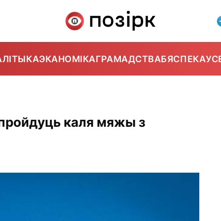
АЛІТЫКА
ЭКАНОМІКА
ГРАМАДСТВА
БЯСПЕКА
УС
 пройдуць каля мяжы з