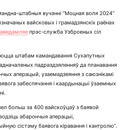
андна-штабныя вучэнні “Моцная воля 2024”
ызначаных вайсковых і грамадзянскіх раёнах
паведамляе
прэс-служба Узброеных сіл
ізуюцца штабам камандавання Сухапутных
падначаленых падраздзяленняў да планавання
нчых аперацый, узаемадзеяння з саюзнікамі
баявога забеспячэння і каардынацыі ўзаемных
ні.
зел больш за 400 вайскоўцаў з баявой
аводзіць абарончыя аперацыі,
ную сістэму баявога кіравання і кантролю”.