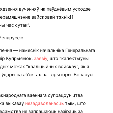
авядзення вучэнняў на паўднёвым усходзе
ерамяшчэнне вайсковай тэхнікі і
ы час сутак”.
 Беларуссю.
ўлення — намеснік начальніка Генеральнага
мір Купрыянюк,
заявіў
, што “калектыўны
дніх межах “кааліцыйных войскаў”, якія
ўдары па аб’ектах на тэрыторыі Беларусі і
іжнароднага ваеннага супрацоўніцтва
ка выказаў
незадаволенасць
тым, што
ведамства не запрашаюць назіраць за