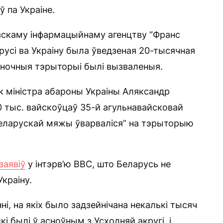
 па Украіне.
цузскаму інфармацыйнаму агенцтву “Франс
арусі ва Украіну была ўведзеная 20-тысячная
аўночныя тэрыторыі былі вызваленыя.
ік міністра абароны Украіны Аляксандр
70 тыс. вайскоўцаў 35-й агульнавайсковай
 беларускай мяжы ўварваліся” на тэрыторыю
заявіў
у інтэрв’ю BBC, што Беларусь не
краіну.
ні, на якіх было задзейнічана некалькі тысяч
кі былі ў асноўным з Усходняй акругі, і