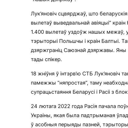
Лук’яновіч сцвярджаў, што беларускі
вылетаў выведвальнай авіяцыі” краін 
1.400 вылетаў уздоўж нашых межаў, у
тэрыторыі Польшчы і краін Балтыі. Т
дзяржграніц Саюзнай дзяржавы. Яны 
тады спікер.
18 жніўня ў інтэрв’ю СТБ Лук’яновіч т
памежжы “няпростая”, таму неабходна
супрацьстаяння Беларусі і Расіі з бло
24 лютага 2022 года Расія пачала по
Украіны, якая была падтрыманая ўлада
ў асобныя перыяды пазней, тэрыторы