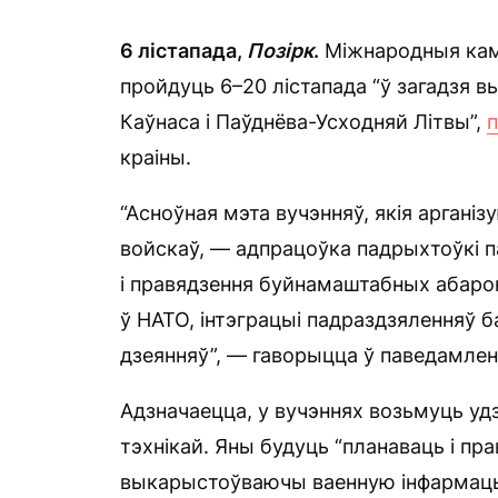
6 лістапада,
П
о
зірк
.
Міжнародныя кам
пройдуць 6–20 лістапада “ў загадзя в
Каўнаса і Паўднёва-Усходняй Літвы”,
краіны.
“Асноўная мэта вучэнняў, якія арган
войскаў, — адпрацоўка падрыхтоўкі 
і правядзення буйнамаштабных абаро
ў НАТО, інтэграцыі падраздзяленняў 
дзеянняў”, — гаворыцца ў паведамлен
Адзначаецца, у вучэннях возьмуць уд
тэхнікай. Яны будуць “планаваць і пр
выкарыстоўваючы ваенную інфармацый