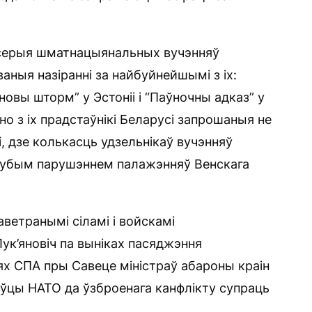
 серыя шматнацыянальных вучэнняў
ваныя назіранні за найбуйнейшымі з іх:
овы шторм” у Эстоніі і “Паўночны адказ” у
дно з іх прадстаўнікі Беларусі запрошаныя не
і, дзе колькасць удзельнікаў вучэнняў
грубым парушэннем палажэнняў Венскага
ветранымі сіламі і войскамі
к’яновіч па выніках пасяджэння
х СПА пры Савеце міністраў абароны краін
ўцы НАТО да ўзброенага канфлікту супраць