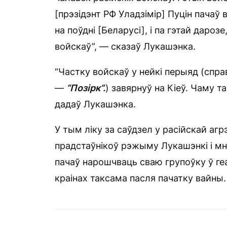
[прэзідэнт РФ Уладзімір] Пуцін пачаў 
на поўдні [Беларусі], і па гэтай дароз
войскаў”, — сказаў Лукашэнка.
“Частку войскаў у нейкі перыяд (справ
—
“П
о
зірк”.
) завярнуў на Кіеў. Чаму 
дадаў Лукашэнка.
У тым ліку за саўдзел у расійскай агр
прадстаўнікоў рэжыму Лукашэнкі і м
пачаў нарошчваць сваю групоўку ў геа
краінах таксама пасля пачатку вайны.