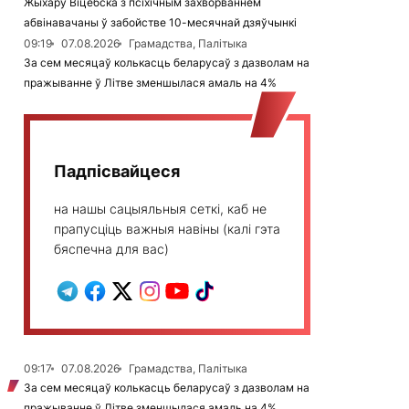
Жыхару Віцебска з псіхічным захворваннем
абвінавачаны ў забойстве 10-месячнай дзяўчынкі
09:19
07.08.2026
Грамадства, Палітыка
За сем месяцаў колькасць беларусаў з дазволам на
пражыванне ў Літве зменшылася амаль на 4%
Падпісвайцеся
на нашы сацыяльныя сеткі, каб не
прапусціць важныя навіны (калі гэта
бяспечна для вас)
09:17
07.08.2026
Грамадства, Палітыка
За сем месяцаў колькасць беларусаў з дазволам на
пражыванне ў Літве зменшылася амаль на 4%