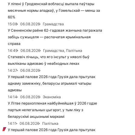
У ліпені ў Гродзенскай вобласці выпала паўтары
месячныя нормы ападкаў, у Гомельскай — менш за
60%
15:08
06.08.2026
Грамадства
У Сенненскім раёне 62-гадовая жанчына пагражала
забіць сужыцеля — распачатая крымінальная
справа
14:49
06.08.2026
Грамадства, Палітыка
Статкевіч лічыць, что яго інсульт у няволі быў
выкліканы адмоваю ў неабходных леках
14:27
06.08.2026
У першай палове 2026 года Грузія дала прытулак
аднаму замежніку, беларусы атрымалі чатыры
адмовы
14:14
06.08.2026
Эканоміка
У Літве перахопленая найбуйнейшая ў 2026 годзе
партыя нелегальных цыгарэт, у тым ліку з
беларускімі акцызнымі маркамі
14:11
06.08.2026
Палітыка
У першай палове 2026 года Грузія дала прытулак