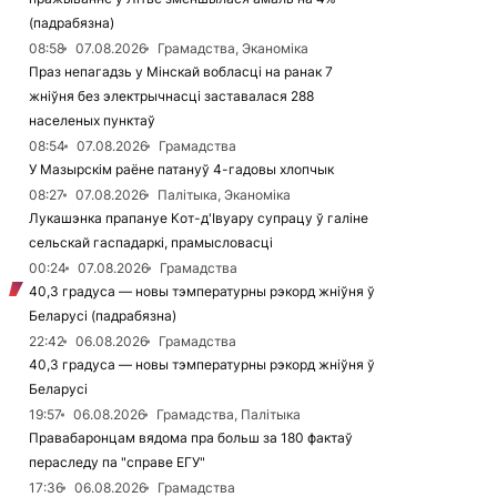
(падрабязна)
08:58
07.08.2026
Грамадства, Эканоміка
Праз непагадзь у Мінскай вобласці на ранак 7
жніўня без электрычнасці заставалася 288
населеных пунктаў
08:54
07.08.2026
Грамадства
У Мазырскім раёне патануў 4-гадовы хлопчык
08:27
07.08.2026
Палітыка, Эканоміка
Лукашэнка прапануе Кот-д'Івуару супрацу ў галіне
сельскай гаспадаркі, прамысловасці
00:24
07.08.2026
Грамадства
40,3 градуса — новы тэмпературны рэкорд жніўня ў
Беларусі (падрабязна)
22:42
06.08.2026
Грамадства
40,3 градуса — новы тэмпературны рэкорд жніўня ў
Беларусі
19:57
06.08.2026
Грамадства, Палітыка
Правабаронцам вядома пра больш за 180 фактаў
пераследу па "справе ЕГУ"
17:36
06.08.2026
Грамадства