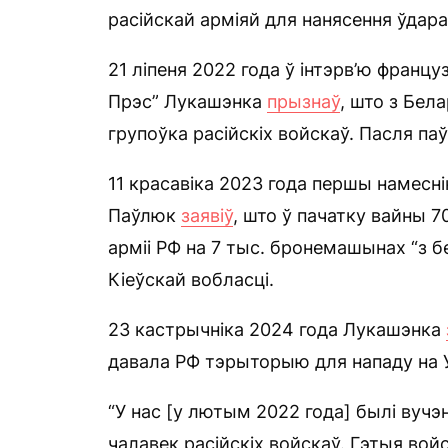
расійскай арміяй для нанясення ўдараў
21 ліпеня 2022 года ў інтэрв’ю фран
Прэс” Лукашэнка
прызнаў
, што з Бел
групоўка расійскіх войскаў. Пасля п
11 красавіка 2023 года першы намесн
Паўлюк
заявіў
, што ў пачатку вайны 
арміі РФ на 7 тыс. бронемашынах “з
Кіеўскай вобласці.
23 кастрычніка 2024 года Лукашэнка
давала РФ тэрыторыю для нападу на У
“У нас [у лютым 2022 года] былі вучэн
чалавек расійскіх войскаў. Гэтыя войс