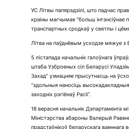
УС Літвы папярэдзілі, што падчас пр
краіны магчымае “больш інтэнсіўнае п
транспартных сродкаў у светлы і цёмн
Літва на паўднёвым усходзе мяжуе з
5 лістапада начальнік галоўнага ўпра
штаба Узброеных сіл Беларусі Уладзі
Захад” узмацняе прысутнасць на ўсхо
“здольныя наносіць высокадакладныя 
заходніх рэгіёнаў Расіі”.
18 верасня начальнік Дэпартамента м
Міністэрства абароны Валерый Равен
прадстаўнікоў беларускага ваеннага 