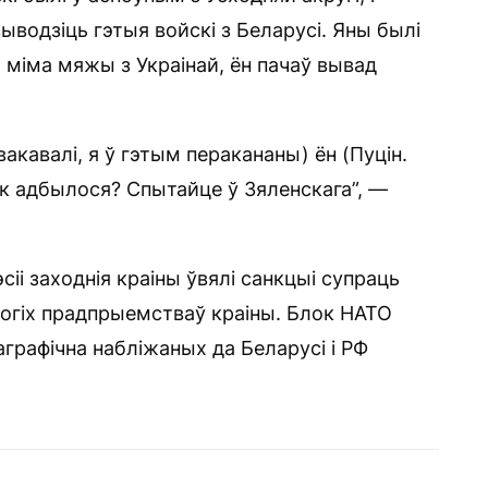
выводзіць гэтыя войскі з Беларусі. Яны былі
е, міма мяжы з Украінай, ён пачаў вывад
акавалі, я ў гэтым перакананы) ён (Пуцін.
так адбылося? Спытайце ў Зяленскага”, —
эсіі заходнія краіны ўвялі санкцыі супраць
ногіх прадпрыемстваў краіны. Блок НАТО
графічна набліжаных да Беларусі і РФ