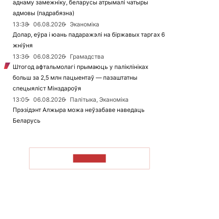
аднаму замежніку, беларусы атрымалі чатыры
адмовы (падрабязна)
13:38
06.08.2026
Эканоміка
Долар, еўра і юань падаражэлі на біржавых таргах 6
жніўня
13:36
06.08.2026
Грамадства
Штогод афтальмолагі прымаюць у паліклініках
больш за 2,5 млн пацыентаў — пазаштатны
спецыяліст Мінздароўя
13:05
06.08.2026
Палітыка, Эканоміка
Прэзідэнт Алжыра можа неўзабаве наведаць
Беларусь
ЧЫТАЦЬ