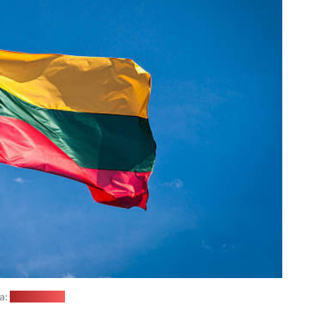
а:
pexels.com