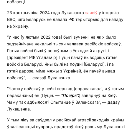
вобласці.
23 кастрычніка 2024 года Лукашэнка
заявіў
у інтэрв’ю
BBC, што Беларусь не давала РФ тэрыторыю для нападу
на Украіну.
“У нас [у лютым 2022 года] былі вучэнні, на якіх было
задзейнічана некалькі тысяч чалавек расійскіх войскаў.
Гэтыя войскі былі ў асноўным з Усходняй акругі, і
[прэзідэнт РФ Уладзімір] Пуцін пачаў выводзіць гэтыя
войскі з Беларусі. Яны былі на поўдні [Беларусі], і па
гэтай дарозе, міма мяжы з Украінай, ён пачаў вывад
войскаў”, — сказаў Лукашэнка.
“Частку войскаў у нейкі перыяд (справакавалі, я ў гэтым
перакананы) ён (Пуцін. —
“П
о
зірк”.
) завярнуў на Кіеў.
Чаму так адбылося? Спытайце ў Зяленскага”, — дадаў
Лукашэнка.
У тым ліку за саўдзел у расійскай агрэсіі заходнія краіны
ўвялі санкцыі супраць прадстаўнікоў рэжыму Лукашэнкі