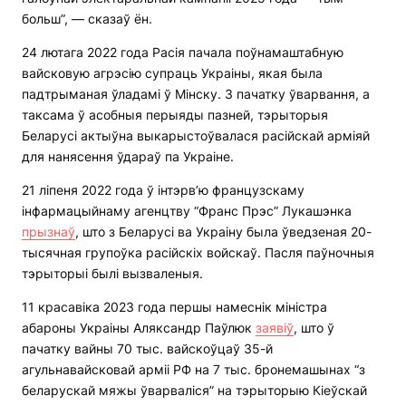
больш”, — сказаў ён.
24 лютага 2022 года Расія пачала поўнамаштабную
вайсковую агрэсію супраць Украіны, якая была
падтрыманая ўладамі ў Мінску. З пачатку ўварвання, а
таксама ў асобныя перыяды пазней, тэрыторыя
Беларусі актыўна выкарыстоўвалася расійскай арміяй
для нанясення ўдараў па Украіне.
21 ліпеня 2022 года ў інтэрв’ю французскаму
інфармацыйнаму агенцтву “Франс Прэс” Лукашэнка
прызнаў
, што з Беларусі ва Украіну была ўведзеная 20-
тысячная групоўка расійскіх войскаў. Пасля паўночныя
тэрыторыі былі вызваленыя.
11 красавіка 2023 года першы намеснік міністра
абароны Украіны Аляксандр Паўлюк
заявіў
, што ў
пачатку вайны 70 тыс. вайскоўцаў 35-й
агульнавайсковай арміі РФ на 7 тыс. бронемашынах “з
беларускай мяжы ўварваліся” на тэрыторыю Кіеўскай