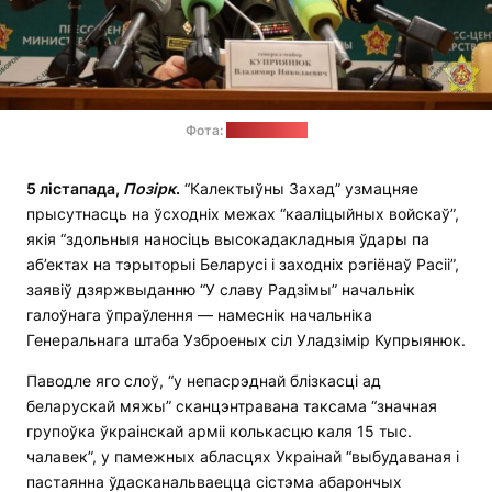
Фота:
Мінабароны
5 лістапада,
П
о
зірк
.
“Калектыўны Захад” узмацняе
прысутнасць на ўсходніх межах “кааліцыйных войскаў”,
якія “здольныя наносіць высокадакладныя ўдары па
аб’ектах на тэрыторыі Беларусі і заходніх рэгіёнаў Расіі”,
заявіў дзяржвыданню “У славу Радзімы” начальнік
галоўнага ўпраўлення — намеснік начальніка
Генеральнага штаба Узброеных сіл Уладзімір Купрыянюк.
Паводле яго слоў, “у непасрэднай блізкасці ад
беларускай мяжы” сканцэнтравана таксама “значная
групоўка ўкраінскай арміі колькасцю каля 15 тыс.
чалавек”, у памежных абласцях Украінай “выбудаваная і
пастаянна ўдасканальваецца сістэма абарончых