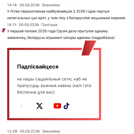
14:14
06.08.2026
Эканоміка
У Літве перахопленая найбуйнейшая ў 2026 годзе партыя
нелегальных цыгарэт, у тым ліку з беларускімі акцызнымі маркамі
14:11
06.08.2026
Палітыка
У першай палове 2026 года Грузія дала прытулак аднаму
замежніку, беларусы атрымалі чатыры адмовы (падрабязна)
Падпісвайцеся
на нашы сацыяльныя сеткі, каб не
прапусціць важныя навіны (калі гэта
бяспечна для вас)
13:38
06.08.2026
Эканоміка