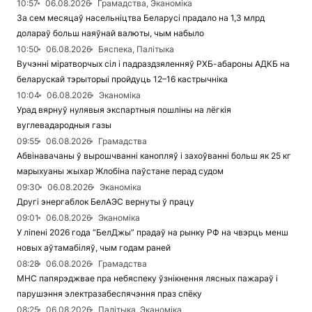
10:57
06.08.2026
Грамадства, Эканоміка
За сем месяцаў насельніцтва Беларусі прадало на 1,3 млрд
долараў больш наяўнай валюты, чым набыло
10:50
06.08.2026
Бяспека, Палітыка
Вучэнні міратворчых сіл і падраздзяленняў РХБ-абароны АДКБ на
беларускай тэрыторыі пройдуць 12–16 кастрычніка
10:04
06.08.2026
Эканоміка
Урад вярнуў нулявыя экспартныя пошліны на лёгкія
вуглевадародныя газы
09:55
06.08.2026
Грамадства
Абвінавачаны ў вырошчванні канопляў і захоўванні больш як 25 кг
марыхуаны жыхар Жлобіна паўстане перад судом
09:30
06.08.2026
Эканоміка
Другі энергаблок БелАЭС вернуты ў працу
09:01
06.08.2026
Эканоміка
У ліпені 2026 года “БелДжы” прадаў на рынку РФ на чвэрць менш
новых аўтамабіляў, чым годам раней
08:28
06.08.2026
Грамадства
МНС папярэджвае пра небяспеку ўзнікнення лясных пажараў і
парушэння электразабеспячэння праз спёку
08:25
06.08.2026
Палітыка, Эканоміка