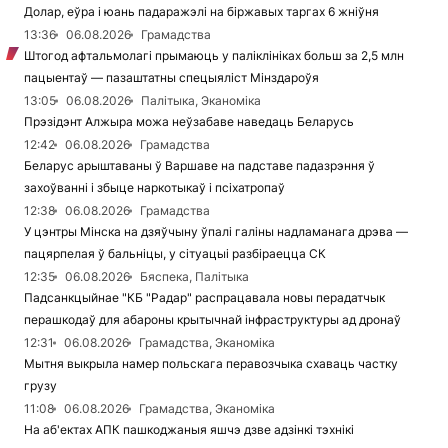
Долар, еўра і юань падаражэлі на біржавых таргах 6 жніўня
13:36
06.08.2026
Грамадства
Штогод афтальмолагі прымаюць у паліклініках больш за 2,5 млн
пацыентаў — пазаштатны спецыяліст Мінздароўя
13:05
06.08.2026
Палітыка, Эканоміка
Прэзідэнт Алжыра можа неўзабаве наведаць Беларусь
12:42
06.08.2026
Грамадства
Беларус арыштаваны ў Варшаве на падставе падазрэння ў
захоўванні і збыце наркотыкаў і псіхатропаў
12:38
06.08.2026
Грамадства
У цэнтры Мінска на дзяўчыну ўпалі галіны надламанага дрэва —
пацярпелая ў бальніцы, у сітуацыі разбіраецца СК
12:35
06.08.2026
Бяспека, Палітыка
Падсанкцыйнае "КБ "Радар" распрацавала новы перадатчык
перашкодаў для абароны крытычнай інфраструктуры ад дронаў
12:31
06.08.2026
Грамадства, Эканоміка
Мытня выкрыла намер польскага перавозчыка схаваць частку
грузу
11:08
06.08.2026
Грамадства, Эканоміка
На аб'ектах АПК пашкоджаныя яшчэ дзве адзінкі тэхнікі