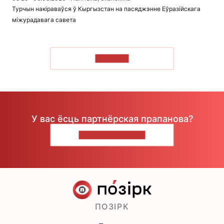
Турчын накіраваўся ў Кыргызстан на пасяджэнне Еўразійскага
міжурадавага савета
ЧЫТАЦЬ
У вас ёсць партнёрская прапанова?
НАПІШЫЦЕ НАМ
ПОЗІРК