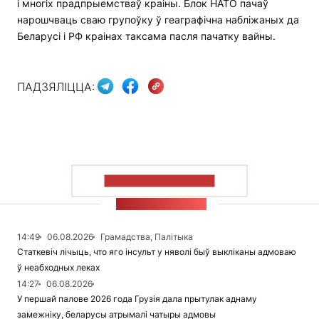
і многіх прадпрыемстваў краіны. Блок НАТО пачаў
нарошчваць сваю групоўку ў геаграфічна набліжаных да
Беларусі і РФ краінах таксама пасля пачатку вайны.
ПАДЗЯЛІЦЦА:
ПАКАЗАЦЬ БОЛЬШ
СТУЖКА НАВІН
14:49
06.08.2026
Грамадства, Палітыка
Статкевіч лічыць, что яго інсульт у няволі быў выкліканы адмоваю
ў неабходных леках
14:27
06.08.2026
У першай палове 2026 года Грузія дала прытулак аднаму
замежніку, беларусы атрымалі чатыры адмовы