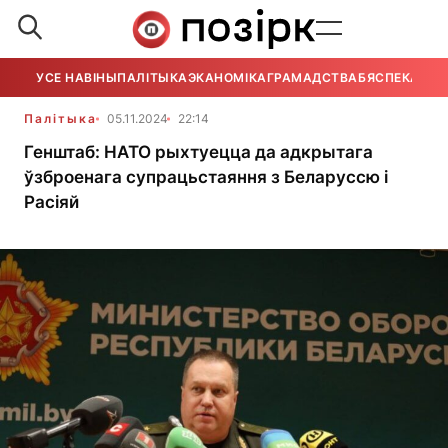
УСЕ НАВІНЫ
ПАЛІТЫКА
ЭКАНОМІКА
ГРАМАДСТВА
БЯСПЕКА
УСЕ
Палітыка
05.11.2024
22:14
Генштаб: НАТО рыхтуецца да адкрытага
ўзброенага супрацьстаяння з Беларуссю і
Расіяй