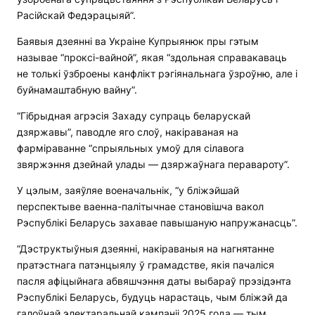
Расійскай Федэрацыяй”.
Баявыя дзеянні ва Украіне Купрыянюк пры гэтым
называе “проксі-вайной”, якая “здольная справакаваць
не толькі ўзброены канфлікт рэгіянальнага ўзроўню, але і
буйнамаштабную вайну”.
“Гібрыдная агрэсія Захаду супраць беларускай
дзяржавы”, паводле яго слоў, накіраваная на
фарміраванне “спрыяльных умоў для сілавога
звяржэння дзейнай улады — дзяржаўнага перавароту”.
У цэлым, заяўляе военачальнік, “у бліжэйшай
перспектыве ваенна-палітычнае становішча вакол
Рэспублікі Беларусь захавае павышаную напружанасць”.
“Дэструктыўныя дзеянні, накіраваныя на нагнятанне
пратэстнага патэнцыялу ў грамадстве, якія пачаліся
пасля афіцыйнага абвяшчэння даты выбараў прэзідэнта
Рэспублікі Беларусь, будуць нарастаць, чым бліжэй да
галоўнай электаральнай кампаніі 2025 года — тым