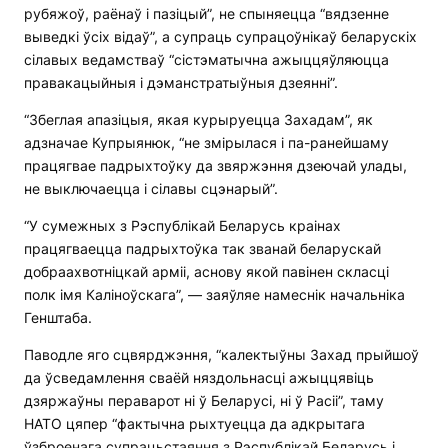
рубяжоў, раёнаў і пазіцый”, не спыняецца “вядзенне
выведкі ўсіх відаў”, а супраць супрацоўнікаў беларускіх
сілавых ведамстваў “сістэматычна ажыццяўляюцца
правакацыйныя і дэманстратыўныя дзеянні”.
“Збеглая апазіцыя, якая курыруецца Захадам”, як
адзначае Купрыянюк, “не змірылася і па-ранейшаму
працягвае падрыхтоўку да звяржэння дзеючай улады,
не выключаецца і сілавы сцэнарый”.
“У сумежных з Рэспублікай Беларусь краінах
працягваецца падрыхтоўка так званай беларускай
добраахвотніцкай арміі, аснову якой павінен скласці
полк імя Каліноўскага”, — заяўляе намеснік начальніка
Генштаба.
Паводле яго сцвярджэння, “калектыўны Захад прыйшоў
да ўсведамлення сваёй няздольнасці ажыццявіць
дзяржаўны пераварот ні ў Беларусі, ні ў Расіі”, таму
НАТО цяпер “фактычна рыхтуецца да адкрытага
ўзброенага супрацьстаяння з Рэспублікай Беларусь і