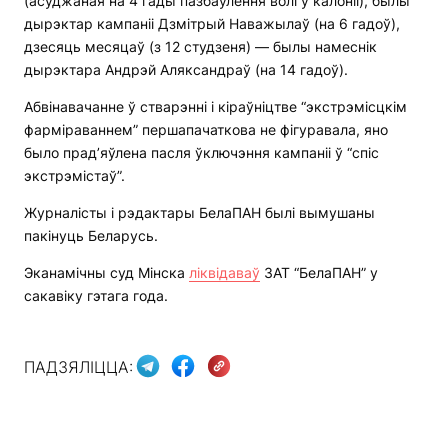
(асуджаная на 4 гады пазбаўлення волі ў калоніі), былы
дырэктар кампаніі Дзмітрый Наважылаў (на 6 гадоў),
дзесяць месяцаў (з 12 студзеня) — былы намеснік
дырэктара Андрэй Аляксандраў (на 14 гадоў).
Абвінавачанне ў стварэнні і кіраўніцтве “экстрэмісцкім
фарміраваннем” першапачаткова не фігуравала, яно
было прад’яўлена пасля ўключэння кампаніі ў “спіс
экстрэмістаў”.
Журналісты і рэдактары БелаПАН былі вымушаны
пакінуць Беларусь.
Эканамічны суд Мінска
ліквідаваў
ЗАТ “БелаПАН” у
сакавіку гэтага года.
ПАДЗЯЛІЦЦА: