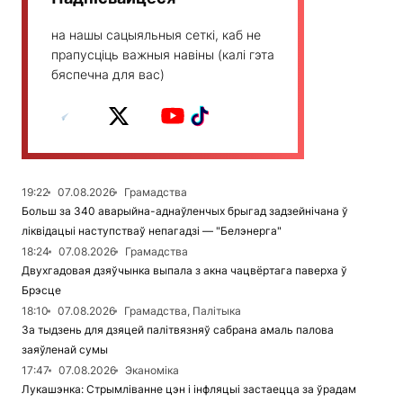
на нашы сацыяльныя сеткі, каб не
прапусціць важныя навіны (калі гэта
бяспечна для вас)
19:22
07.08.2026
Грамадства
Больш за 340 аварыйна-аднаўленчых брыгад задзейнічана ў
ліквідацыі наступстваў непагадзі — "Белэнерга"
18:24
07.08.2026
Грамадства
Двухгадовая дзяўчынка выпала з акна чацвёртага паверха ў
Брэсце
18:10
07.08.2026
Грамадства, Палітыка
За тыдзень для дзяцей палітвязняў сабрана амаль палова
заяўленай сумы
17:47
07.08.2026
Эканоміка
Лукашэнка: Стрымліванне цэн і інфляцыі застаецца за ўрадам