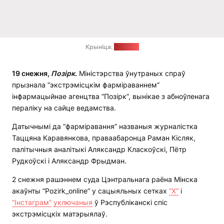
Крыніца:
"Позірк"
19 снежня,
Позірк
.
Міністэрства ўнутраных спраў
прызнала “экстрэмісцкім фарміраваннем”
інфармацыйнае агенцтва “Позірк”, вынікае з абноўленага
пераліку на сайце ведамства.
Датычнымі да “фарміравання” названыя журналістка
Таццяна Каравянкова, праваабаронца Раман Кісляк,
палітычныя аналітыкі Аляксандр Класкоўскі, Пётр
Рудкоўскі і Аляксандр Фрыдман.
2 снежня рашэннем суда Цэнтральнага раёна Мінска
акаўнты “Pozirk_online” у сацыяльных сетках
“Х”
і
“Інстаграм”
уключаныя
ў Рэспубліканскі спіс
экстрэмісцкіх матэрыялаў.