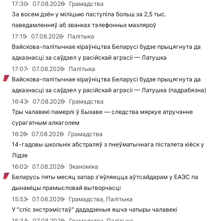
17:30
07.08.2026
Грамадства
За восем дзён у міліцыю паступіла больш за 2,5 тыс.
паведамленняў аб званках тэлефонных махляроў
17:15
07.08.2026
Палітыка
Вайскова-палітычнае кіраўніцтва Беларусі будзе прыцягнута да
адказнасці за саўдзел у расійскай агрэсіі — Латушка
17:07
07.08.2026
Палітыка
Вайскова-палітычнае кіраўніцтва Беларусі будзе прыцягнута да
адказнасці за саўдзел у расійскай агрэсіі — Латушка (падрабязна)
16:43
07.08.2026
Грамадства
Тры чалавекі памерлі ў Быхаве — следства мяркуе атручэнне
сурагатным алкаголем
16:26
07.08.2026
Грамадства
14-гадовы школьнік абстраляў з пнеўматычнага пісталета кіёск у
Лідзе
16:02
07.08.2026
Эканоміка
Беларусь пяты месяц запар з'яўляецца аўтсайдарам у ЕАЭС па
дынаміцы прамысловай вытворчасці
15:53
07.08.2026
Грамадства, Палітыка
У "спіс экстрэмістаў" дададзеныя яшчэ чатыры чалавекі
15:34
07.08.2026
Грамадства, Палітыка