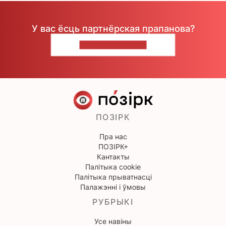
У вас ёсць партнёрская прапанова?
НАПІШЫЦЕ НАМ
ПОЗІРК
Пра нас
ПОЗІРК+
Кантакты
Палітыка cookie
Палітыка прыватнасці
Палажэнні і ўмовы
РУБРЫКІ
Усе навіны