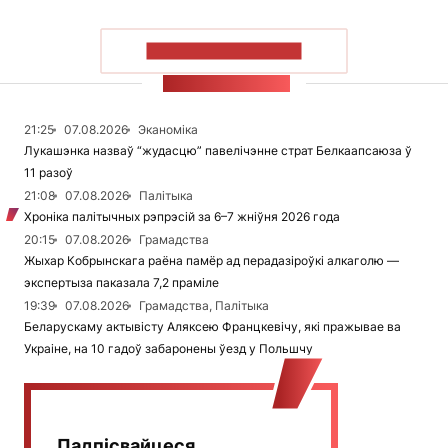
ПАКАЗАЦЬ БОЛЬШ
СТУЖКА НАВІН
21:25
07.08.2026
Эканоміка
Лукашэнка назваў “жудасцю” павелічэнне страт Белкаапсаюза ў
11 разоў
21:08
07.08.2026
Палітыка
Хроніка палітычных рэпрэсій за 6–7 жніўня 2026 года
20:15
07.08.2026
Грамадства
Жыхар Кобрынскага раёна памёр ад перадазіроўкі алкаголю —
экспертыза паказала 7,2 праміле
19:39
07.08.2026
Грамадства, Палітыка
Беларускаму актывісту Аляксею Францкевічу, які пражывае ва
Украіне, на 10 гадоў забаронены ўезд у Польшчу
Падпісвайцеся