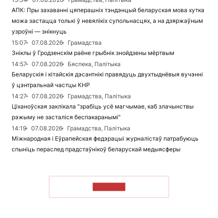
АПК: Пры захаванні цяперашніх тэндэнцый беларуская мова хутка
можа застацца толькі ў невялікіх супольнасцях, а на дзяржаўным
узроўні — знікнуць
15:07
07.08.2026
Грамадства
Зніклы ў Гродзенскім раёне грыбнік знойдзены мёртвым
14:57
07.08.2026
Бяспека, Палітыка
Беларускія і кітайскія дэсантнікі правядуць двухтыднёвыя вучэнні
ў цэнтральнай частцы КНР
14:27
07.08.2026
Грамадства, Палітыка
Ціханоўская заклікала "зрабіць усё магчымае, каб злачынствы
рэжыму не засталіся беспакаранымі"
14:19
07.08.2026
Грамадства, Палітыка
Міжнародная і Еўрапейская федэрацыі журналістаў патрабуюць
спыніць пераслед прадстаўнікоў беларускай медыясферы
ЧЫТАЦЬ