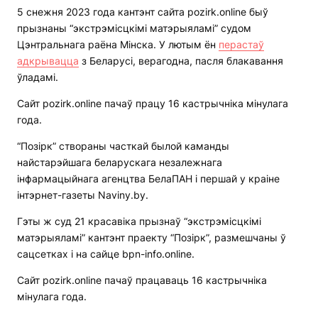
5 снежня 2023 года кантэнт сайта pozirk.online быў
прызнаны “экстрэмісцкімі матэрыяламі” судом
Цэнтральнага раёна Мінска. У лютым ён
перастаў
адкрывацца
з Беларусі, верагодна, пасля блакавання
ўладамі.
Сайт pozirk.online пачаў працу 16 кастрычніка мінулага
года.
“Позірк” створаны часткай былой каманды
найстарэйшага беларускага незалежнага
інфармацыйнага агенцтва БелаПАН і першай у краіне
інтэрнет-газеты Naviny.by.
Гэты ж суд 21 красавіка прызнаў “экстрэмісцкімі
матэрыяламі” кантэнт праекту “Позірк”, размешчаны ў
сацсетках і на сайце bpn-info.online.
Сайт pozirk.online пачаў працаваць 16 кастрычніка
мінулага года.