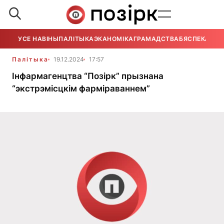
УСЕ НАВІНЫ
ПАЛІТЫКА
ЭКАНОМІКА
ГРАМАДСТВА
БЯСПЕКА
УСЕ
Палітыка
19.12.2024
17:57
Інфармагенцтва “Позірк” прызнана
“экстрэмісцкім фарміраваннем”