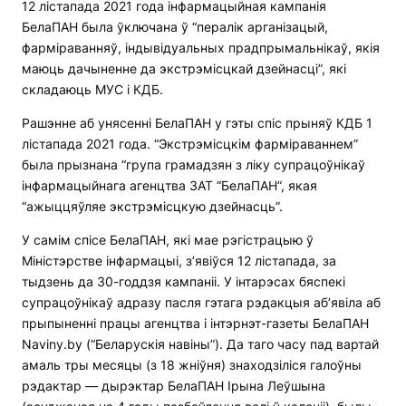
12 лістапада 2021 года інфармацыйная кампанія
БелаПАН была ўключана ў “пералік арганізацый,
фарміраванняў, індывідуальных прадпрымальнікаў, якія
маюць дачыненне да экстрэмісцкай дзейнасці”, які
складаюць МУС і КДБ.
Рашэнне аб унясенні БелаПАН у гэты спіс прыняў КДБ 1
лістапада 2021 года. “Экстрэмісцкім фарміраваннем”
была прызнана “група грамадзян з ліку супрацоўнікаў
інфармацыйнага агенцтва ЗАТ “БелаПАН”, якая
“ажыццяўляе экстрэмісцкую дзейнасць”.
У самім спісе БелаПАН, які мае рэгістрацыю ў
Міністэрстве інфармацыі, з’явіўся 12 лістапада, за
тыдзень да 30-годдзя кампаніі. У інтарэсах бяспекі
супрацоўнікаў адразу пасля гэтага рэдакцыя аб’явіла аб
прыпыненні працы агенцтва і інтэрнэт-газеты БелаПАН
Naviny.by (“Беларускія навіны”). Да таго часу пад вартай
амаль тры месяцы (з 18 жніўня) знаходзіліся галоўны
рэдактар — дырэктар БелаПАН Ірына Леўшына