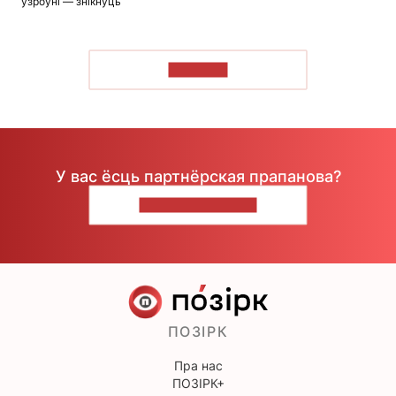
узроўні — знікнуць
ЧЫТАЦЬ
У вас ёсць партнёрская прапанова?
НАПІШЫЦЕ НАМ
ПОЗІРК
Пра нас
ПОЗІРК+