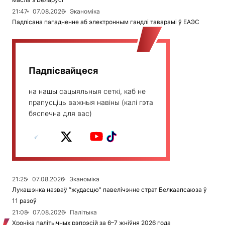
21:47
07.08.2026
Эканоміка
Падпісана пагадненне аб электронным гандлі таварамі ў ЕАЭС
Падпісвайцеся
на нашы сацыяльныя сеткі, каб не
прапусціць важныя навіны (калі гэта
бяспечна для вас)
21:25
07.08.2026
Эканоміка
Лукашэнка назваў “жудасцю” павелічэнне страт Белкаапсаюза ў
11 разоў
21:08
07.08.2026
Палітыка
Хроніка палітычных рэпрэсій за 6–7 жніўня 2026 года