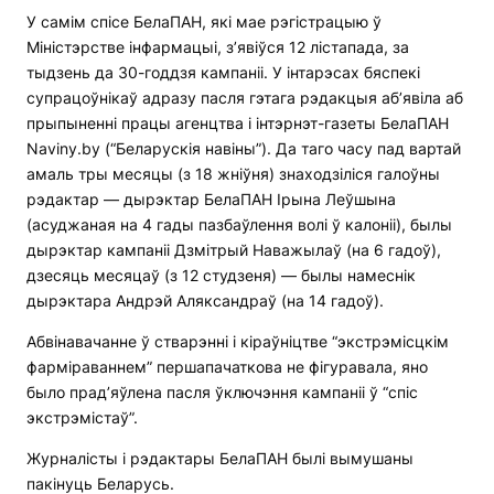
У самім спісе БелаПАН, які мае рэгістрацыю ў
Міністэрстве інфармацыі, з’явіўся 12 лістапада, за
тыдзень да 30-годдзя кампаніі. У інтарэсах бяспекі
супрацоўнікаў адразу пасля гэтага рэдакцыя аб’явіла аб
прыпыненні працы агенцтва і інтэрнэт-газеты БелаПАН
Naviny.by (“Беларускія навіны”). Да таго часу пад вартай
амаль тры месяцы (з 18 жніўня) знаходзіліся галоўны
рэдактар — дырэктар БелаПАН Ірына Леўшына
(асуджаная на 4 гады пазбаўлення волі ў калоніі), былы
дырэктар кампаніі Дзмітрый Наважылаў (на 6 гадоў),
дзесяць месяцаў (з 12 студзеня) — былы намеснік
дырэктара Андрэй Аляксандраў (на 14 гадоў).
Абвінавачанне ў стварэнні і кіраўніцтве “экстрэмісцкім
фарміраваннем” першапачаткова не фігуравала, яно
было прад’яўлена пасля ўключэння кампаніі ў “спіс
экстрэмістаў”.
Журналісты і рэдактары БелаПАН былі вымушаны
пакінуць Беларусь.