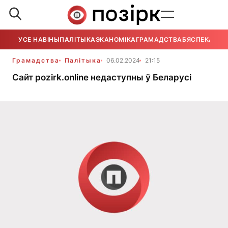
УСЕ НАВІНЫ
ПАЛІТЫКА
ЭКАНОМІКА
ГРАМАДСТВА
БЯСПЕКА
УСЕ
Грамадства
Палітыка
06.02.2024
21:15
Сайт pozirk.online недаступны ў Беларусі