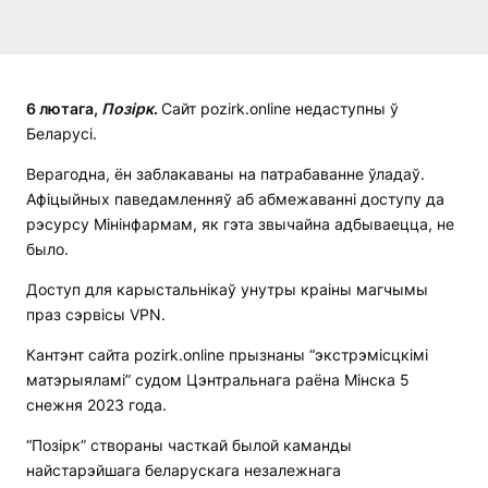
6 лютага,
Позірк
.
Сайт pozirk.online недаступны ў
Беларусі.
Верагодна, ён заблакаваны на патрабаванне ўладаў.
Афіцыйных паведамленняў аб абмежаванні доступу да
рэсурсу Мінінфармам, як гэта звычайна адбываецца, не
было.
Доступ для карыстальнікаў унутры краіны магчымы
праз сэрвісы VPN.
Кантэнт сайта pozirk.online прызнаны “экстрэмісцкімі
матэрыяламі” судом Цэнтральнага раёна Мінска 5
снежня 2023 года.
“Позірк” створаны часткай былой каманды
найстарэйшага беларускага незалежнага