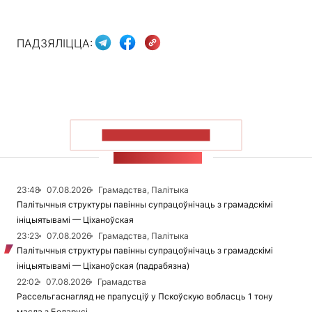
ПАДЗЯЛІЦЦА:
ПАКАЗАЦЬ БОЛЬШ
СТУЖКА НАВІН
23:48
07.08.2026
Грамадства, Палітыка
Палітычныя структуры павінны супрацоўнічаць з грамадскімі
ініцыятывамі — Ціханоўская
23:23
07.08.2026
Грамадства, Палітыка
Палітычныя структуры павінны супрацоўнічаць з грамадскімі
ініцыятывамі — Ціханоўская (падрабязна)
22:02
07.08.2026
Грамадства
Рассельгаснагляд не прапусціў у Пскоўскую вобласць 1 тону
масла з Беларусі