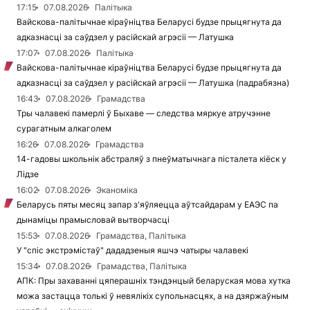
17:15
07.08.2026
Палітыка
Вайскова-палітычнае кіраўніцтва Беларусі будзе прыцягнута да
адказнасці за саўдзел у расійскай агрэсіі — Латушка
17:07
07.08.2026
Палітыка
Вайскова-палітычнае кіраўніцтва Беларусі будзе прыцягнута да
адказнасці за саўдзел у расійскай агрэсіі — Латушка (падрабязна)
16:43
07.08.2026
Грамадства
Тры чалавекі памерлі ў Быхаве — следства мяркуе атручэнне
сурагатным алкаголем
16:26
07.08.2026
Грамадства
14-гадовы школьнік абстраляў з пнеўматычнага пісталета кіёск у
Лідзе
16:02
07.08.2026
Эканоміка
Беларусь пяты месяц запар з'яўляецца аўтсайдарам у ЕАЭС па
дынаміцы прамысловай вытворчасці
15:53
07.08.2026
Грамадства, Палітыка
У "спіс экстрэмістаў" дададзеныя яшчэ чатыры чалавекі
15:34
07.08.2026
Грамадства, Палітыка
АПК: Пры захаванні цяперашніх тэндэнцый беларуская мова хутка
можа застацца толькі ў невялікіх супольнасцях, а на дзяржаўным