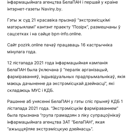
інфармацыйнага агенцтва БелаПАН і першай у краіне
інтэрнет-газеты Naviny.by.
Гэты ж суд 21 красавіка прызнаў “экстрэмісцкімі
матэрыяламі” кантэнт праекту “Позірк”, размешчаны ў
сацсетках і на сайце bpn-info.online.
Сайт pozirk.online пачаў працаваць 16 кастрычніка
мінулага года.
12 лістапада 2021 года інфармацыйная кампанія
БелаПАН была ўключана ў “пералік арганізацый,
фарміраванняў, індывідуальных прадпрымальнікаў, якія
маюць дачыненне да экстрэмісцкай дзейнасці”, які
складаюць МУС і КДБ.
Рашэнне аб унясенні БелаПАН у гэты спіс прыняў КДБ 1
лістапада 2021 года. “Экстрэмісцкім фарміраваннем”
была прызнана “група грамадзян з ліку супрацоўнікаў
інфармацыйнага агенцтва ЗАТ “БелаПАН”, якая
“ажыццяўляе экстрэмісцкую дзейнасць”.