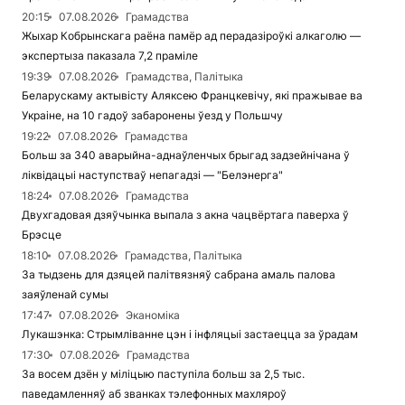
20:15
07.08.2026
Грамадства
Жыхар Кобрынскага раёна памёр ад перадазіроўкі алкаголю —
экспертыза паказала 7,2 праміле
19:39
07.08.2026
Грамадства, Палітыка
Беларускаму актывісту Аляксею Францкевічу, які пражывае ва
Украіне, на 10 гадоў забаронены ўезд у Польшчу
19:22
07.08.2026
Грамадства
Больш за 340 аварыйна-аднаўленчых брыгад задзейнічана ў
ліквідацыі наступстваў непагадзі — "Белэнерга"
18:24
07.08.2026
Грамадства
Двухгадовая дзяўчынка выпала з акна чацвёртага паверха ў
Брэсце
18:10
07.08.2026
Грамадства, Палітыка
За тыдзень для дзяцей палітвязняў сабрана амаль палова
заяўленай сумы
17:47
07.08.2026
Эканоміка
Лукашэнка: Стрымліванне цэн і інфляцыі застаецца за ўрадам
17:30
07.08.2026
Грамадства
За восем дзён у міліцыю паступіла больш за 2,5 тыс.
паведамленняў аб званках тэлефонных махляроў