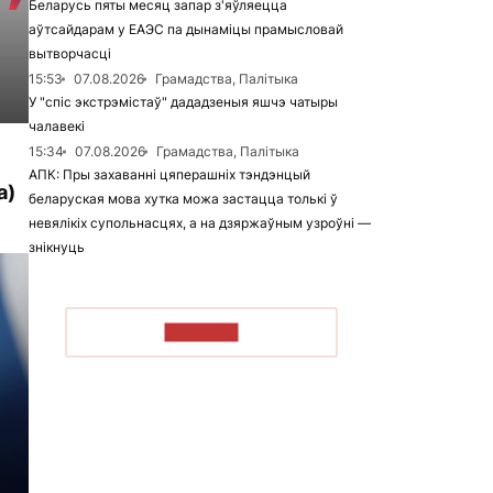
Беларусь пяты месяц запар з'яўляецца
аўтсайдарам у ЕАЭС па дынаміцы прамысловай
вытворчасці
15:53
07.08.2026
Грамадства, Палітыка
У "спіс экстрэмістаў" дададзеныя яшчэ чатыры
чалавекі
15:34
07.08.2026
Грамадства, Палітыка
АПК: Пры захаванні цяперашніх тэндэнцый
а)
беларуская мова хутка можа застацца толькі ў
невялікіх супольнасцях, а на дзяржаўным узроўні —
знікнуць
ЧЫТАЦЬ