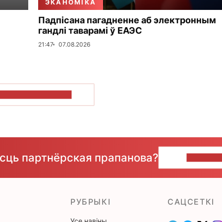
ЭКАНОМІКА
Падпісана пагадненне аб электронным
гандлі таварамі ў ЕАЭС
21:47
07.08.2026
ПАКАЗАЦЬ БОЛЬШ
ёсць партнёрская прапанова?
НАПІШЫ
РУБРЫКІ
САЦСЕТКІ
Усе навіны