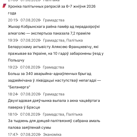
Хроніка палітычных рэпрэсій за 6–7 жніўня 2026
года
20:15
07.08.2026
Грамадства
Жыхар Кобрынскага раёна памёр ад перадазіроўкі
алкаголю — экспертыза паказала 7,2 праміле
19:39
07.08.2026
Грамадства, Палітыка
Беларускаму актывісту Аляксею Францкевічу, які
пражывае ва Украіне, на 10 гадоў забаронены ўезд у
Польшчу
19:22
07.08.2026
Грамадства
Больш за 340 аварыйна-аднаўленчых брыгад
задзейнічана ў ліквідацыі наступстваў непагадзі —
"Белэнерга"
18:24
07.08.2026
Грамадства
Двухгадовая дзяўчынка выпала з акна чацвёртага
паверха ў Брэсце
18:10
07.08.2026
Грамадства, Палітыка
За тыдзень для дзяцей палітвязняў сабрана амаль
палова заяўленай сумы
17:47
07.08.2026
Эканоміка