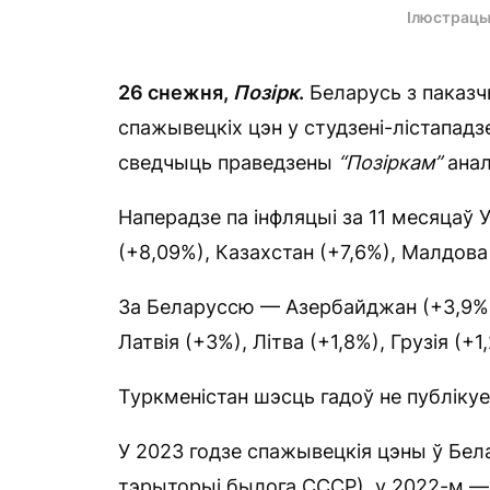
Ілюстрацы
26 снежня,
Позірк
.
Беларусь з паказч
спажывецкіх цэн у студзені-лістапад
сведчыць праведзены
“Позіркам”
анал
Наперадзе па інфляцыі за 11 месяцаў У
(+8,09%), Казахстан (+7,6%), Малдова
За Беларуссю — Азербайджан (+3,9%),
Латвія (+3%), Літва (+1,8%), Грузія (+1
Туркменістан шэсць гадоў не публікуе
У 2023 годзе спажывецкія цэны ў Бела
тэрыторыі былога СССР), у 2022-м — 