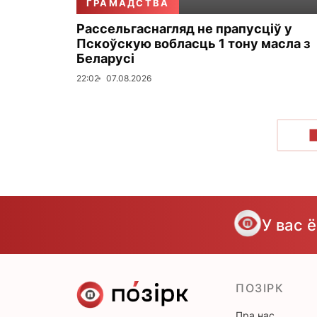
ГРАМАДСТВА
Рассельгаснагляд не прапусціў у
Пскоўскую вобласць 1 тону масла з
Беларусі
22:02
07.08.2026
У вас 
ПОЗІРК
Пра нас