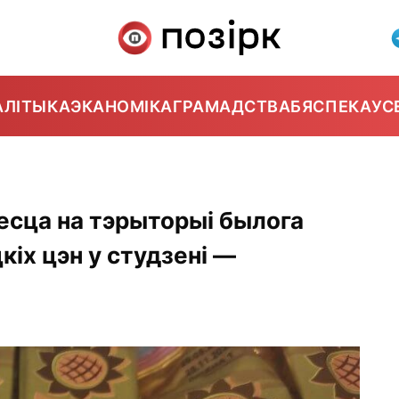
АЛІТЫКА
ЭКАНОМІКА
ГРАМАДСТВА
БЯСПЕКА
УС
есца на тэрыторыі былога
іх цэн у студзені —