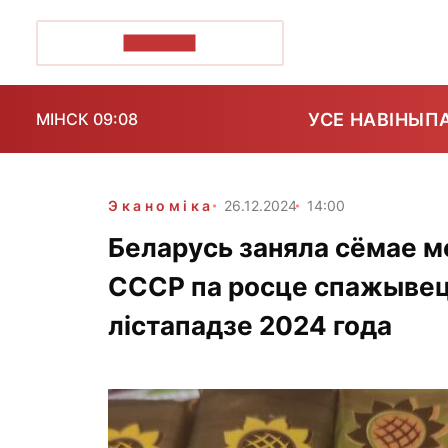
ПОЗІРК+
УСЕ НАВІНЫ
П
МІНСК 09:08
Эканоміка
26.12.2024
14:00
Беларусь заняла сёмае м
СССР па росце спажывецк
лістападзе 2024 года