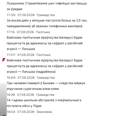
Лукашэнка: Стрымліванне цэн і інфляцыі застаецца
за ўрадам
17:30
07.08.2026
Грамадства
За восем дзён у міліцыю паступіла больш за 2,5 тыс.
паведамленняў аб званках тэлефонных махляроў
17:15
07.08.2026
Палітыка
Вайскова-палітычнае кіраўніцтва Беларусі будзе
прыцягнута да адказнасці за саўдзел у расійскай
агрэсіі — Латушка
17:07
07.08.2026
Палітыка
Вайскова-палітычнае кіраўніцтва Беларусі будзе
прыцягнута да адказнасці за саўдзел у расійскай
агрэсіі — Латушка (падрабязна)
16:43
07.08.2026
Грамадства
Тры чалавекі памерлі ў Быхаве — следства мяркуе
атручэнне сурагатным алкаголем
16:26
07.08.2026
Грамадства
14-гадовы школьнік абстраляў з пнеўматычнага
пісталета кіёск у Лідзе
16:02
07.08.2026
Эканоміка