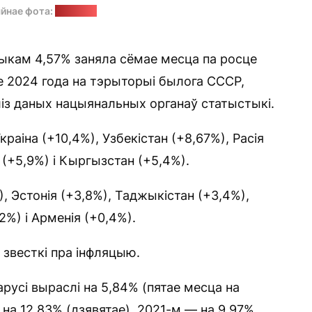
йнае фота:
"Позірк"
ыкам 4,57% заняла сёмае месца па росце
зе 2024 года на тэрыторыі былога СССР,
із даных нацыянальных органаў статыстыкі.
краіна (+10,4%), Узбекістан (+8,67%), Расія
 (+5,9%) і Кыргызстан (+5,4%).
 Эстонія (+3,8%), Таджыкістан (+3,4%),
,2%) і Арменія (+0,4%).
 звесткі пра інфляцыю.
русі выраслі на 5,84% (пятае месца на
на 12,83% (дзявятае), 2021-м — на 9,97%