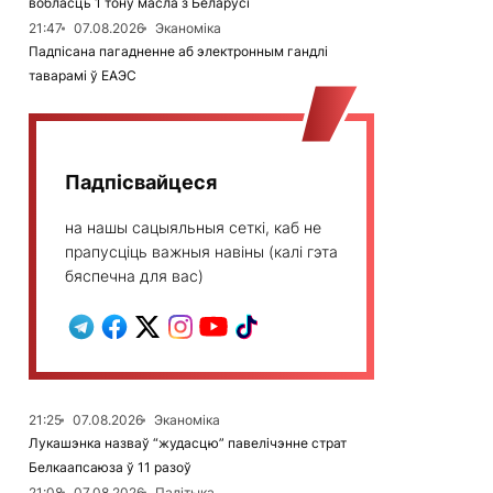
вобласць 1 тону масла з Беларусі
21:47
07.08.2026
Эканоміка
Падпісана пагадненне аб электронным гандлі
таварамі ў ЕАЭС
Падпісвайцеся
на нашы сацыяльныя сеткі, каб не
прапусціць важныя навіны (калі гэта
бяспечна для вас)
21:25
07.08.2026
Эканоміка
Лукашэнка назваў “жудасцю” павелічэнне страт
Белкаапсаюза ў 11 разоў
21:08
07.08.2026
Палітыка