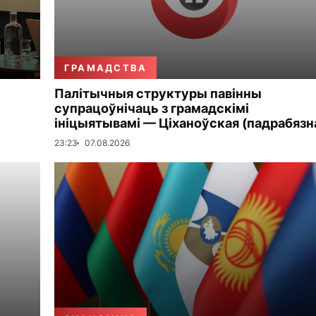
ГРАМАДСТВА
Палітычныя структуры павінны
супрацоўнічаць з грамадскімі
ініцыятывамі — Ціханоўская (падрабязн
23:23
07.08.2026