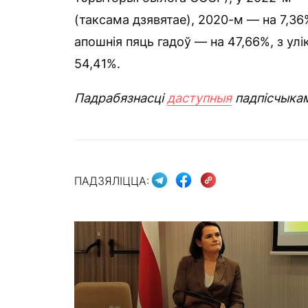
(таксама дзявятае), 2020-м — на 7,36%
апошнія пяць гадоў — на 47,66%, з ул
54,41%.
Падрабязнасці
даступныя
падпісчыка
ПАДЗЯЛІЦЦА: