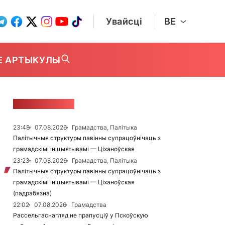
Увайсці
BE
Е АРТЫКУЛЫ
СТУЖКА НАВІН
23:48
07.08.2026
Грамадства, Палітыка
Палітычныя структуры павінны супрацоўнічаць з
грамадскімі ініцыятывамі — Ціханоўская
23:23
07.08.2026
Грамадства, Палітыка
Палітычныя структуры павінны супрацоўнічаць з
грамадскімі ініцыятывамі — Ціханоўская
(падрабязна)
22:02
07.08.2026
Грамадства
Рассельгаснагляд не прапусціў у Пскоўскую