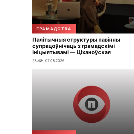
ГРАМАДСТВА
Палітычныя структуры павінны
супрацоўнічаць з грамадскімі
ініцыятывамі — Ціханоўская
23:48
07.08.2026