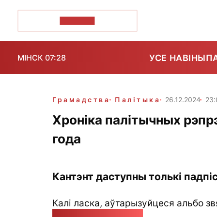
ПОЗІРК+
УСЕ НАВІНЫ
П
МІНСК 07:28
Грамадства
Палітыка
26.12.2024
23:
Хроніка палітычных рэпр
года
Кантэнт даступны толькі падпіс
Калі ласка, аўтарызуйцеся альбо зв
pozirk@pozirk.online