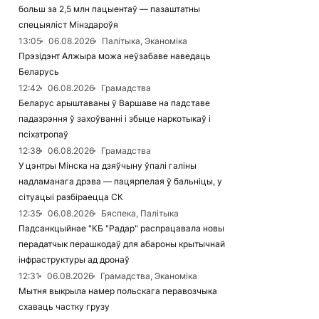
больш за 2,5 млн пацыентаў — пазаштатны
спецыяліст Мінздароўя
13:05
06.08.2026
Палітыка, Эканоміка
Прэзідэнт Алжыра можа неўзабаве наведаць
Беларусь
12:42
06.08.2026
Грамадства
Беларус арыштаваны ў Варшаве на падставе
падазрэння ў захоўванні і збыце наркотыкаў і
псіхатропаў
12:38
06.08.2026
Грамадства
У цэнтры Мінска на дзяўчыну ўпалі галіны
надламанага дрэва — пацярпелая ў бальніцы, у
сітуацыі разбіраецца СК
12:35
06.08.2026
Бяспека, Палітыка
Падсанкцыйнае "КБ "Радар" распрацавала новы
перадатчык перашкодаў для абароны крытычнай
інфраструктуры ад дронаў
12:31
06.08.2026
Грамадства, Эканоміка
Мытня выкрыла намер польскага перавозчыка
схаваць частку грузу