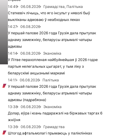
14:49
06.08.2026
Грамадства, Палітыка
Статкевіч лічыць, что яго інсульт у няволі быў
выкліканы адмоваю ў неабходных леках
14:27
06.08.2026
У першай палове 2026 года Грузія дала прытулак
аднаму замежніку, беларусы атрымалі чатыры
адмовы
14:14
06.08.2026
Эканоміка
У Літве перахопленая найбуйнейшая ў 2026 годзе
партыя нелегальных цыгарэт, у тым ліку з
беларускімі акцызнымі маркамі
14:11
06.08.2026
Палітыка
У першай палове 2026 года Грузія дала прытулак
аднаму замежніку, беларусы атрымалі чатыры
адмовы (падрабязна)
13:38
06.08.2026
Эканоміка
Долар, еўра і юань падаражэлі на біржавых таргах 6
жніўня
13:36
06.08.2026
Грамадства
Штогод афтальмолагі прымаюць у паліклініках