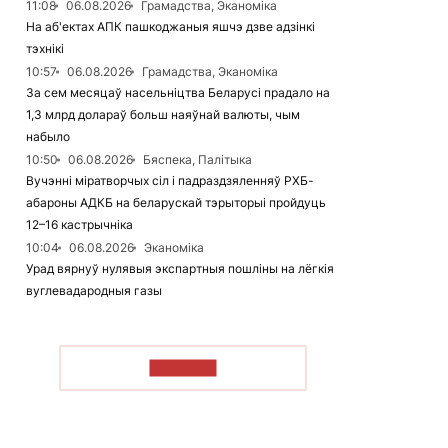
11:08
06.08.2026
Грамадства, Эканоміка
На аб'ектах АПК пашкоджаныя яшчэ дзве адзінкі
тэхнікі
10:57
06.08.2026
Грамадства, Эканоміка
За сем месяцаў насельніцтва Беларусі прадало на
1,3 млрд долараў больш наяўнай валюты, чым
набыло
10:50
06.08.2026
Бяспека, Палітыка
Вучэнні міратворчых сіл і падраздзяленняў РХБ-
абароны АДКБ на беларускай тэрыторыі пройдуць
12–16 кастрычніка
10:04
06.08.2026
Эканоміка
Урад вярнуў нулявыя экспартныя пошліны на лёгкія
вуглевадародныя газы
ЧЫТАЦЬ