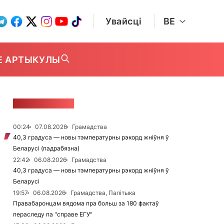
Увайсці
BE
Е АРТЫКУЛЫ
СТУЖКА НАВІН
00:24
07.08.2026
Грамадства
40,3 градуса — новы тэмпературны рэкорд жніўня ў
Беларусі (падрабязна)
22:42
06.08.2026
Грамадства
40,3 градуса — новы тэмпературны рэкорд жніўня ў
Беларусі
19:57
06.08.2026
Грамадства, Палітыка
Правабаронцам вядома пра больш за 180 фактаў
пераследу па "справе ЕГУ"