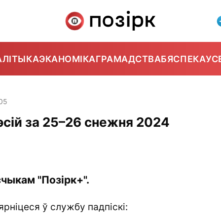
АЛІТЫКА
ЭКАНОМІКА
ГРАМАДСТВА
БЯСПЕКА
УС
05
эсій за 25–26 снежня 2024
чыкам "Позірк+".
ярніцеся ў службу падпіскі: