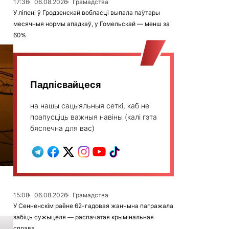
17:36
06.08.2026
Грамадства
У ліпені ў Гродзенскай вобласці выпала паўтары
месячныя нормы ападкаў, у Гомельскай — менш за
60%
Падпісвайцеся
на нашы сацыяльныя сеткі, каб не
прапусціць важныя навіны (калі гэта
бяспечна для вас)
15:08
06.08.2026
Грамадства
У Сенненскім раёне 62-гадовая жанчына пагражала
забіць сужыцеля — распачатая крымінальная
справа