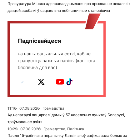
Пракуратура Мінска адсправаздачылася пра прызнанне некалькіх
дзяцей асобамі ў сацыяльна небяспечным становішчы
Падпісвайцеся
на нашы сацыяльныя сеткі, каб не
прапусціць важныя навіны (калі гэта
бяспечна для вас)
11:16
07.08.2026
Грамадства
Ад непагадзі пацярпелі дамы ў 57 населеных пунктаў Беларусі,
траўмаванае дзіця
10:29
07.08.2026
Грамадства, Палітыка
Пасля 15-дзённага перапынку Латвія зноў зафіксавала больш за