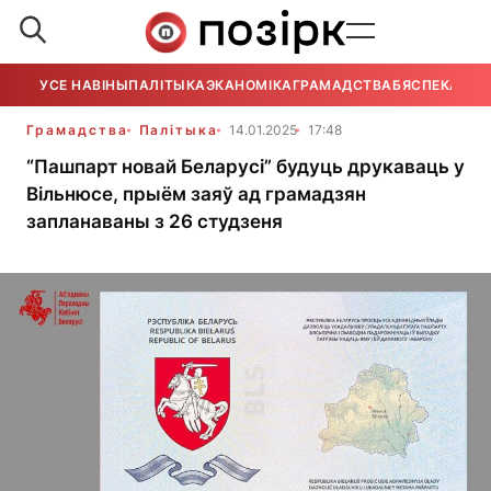
УСЕ НАВІНЫ
ПАЛІТЫКА
ЭКАНОМІКА
ГРАМАДСТВА
БЯСПЕКА
УСЕ
Грамадства
Палітыка
14.01.2025
17:48
“Пашпарт новай Беларусі” будуць друкаваць у
Вільнюсе, прыём заяў ад грамадзян
запланаваны з 26 студзеня