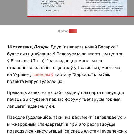
Фота:
АПК
14 студзеня,
Позірк
.
Друк “пашпарта новай Беларусі”
будзе ажыццяўляцца ў Беларускім пашпартным цэнтры
ў Вільнюсе (Літва), “разглядаецца магчымасць
стварэння аналагічных цэнтраў у Польшчы і, магчыма,
ва Украіне”,
паведаміў
парталу “Зеркало” кіраўнік
праекта Марус Гудэлайціс.
Прымаць заявы на выраб і выдачу пашпарта плануецца
пачаць 26 студзеня падчас форуму “Беларусы годныя
лепшага”, адзначыў ён.
Паводле Гудэлайціса, тэхнічна дакумент “адпавядае ўсім
міжнародным стандартам”, а пры яго распрацоўцы
праводзіліся кансультацыі “са спецыялістамі еўрапейскіх