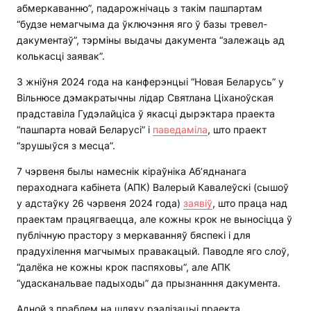
абмеркаванню”, падарожнічаць з такім пашпартам
“будзе немагчыма да ўключэння яго ў базы тревел-
дакументаў”, тэрміны выдачы дакумента “залежаць ад
колькасці заявак”.
3 жніўня 2024 года на канферэнцыі “Новая Беларусь” у
Вільнюсе дэмакратычны лідар Святлана Ціханоўская
прадставіла Гудэлайціса ў якасці дырэктара праекта
“пашпарта новай Беларусі” і
паведаміла
, што праект
“зрушыўся з месца”.
7 чэрвеня былы намеснік кіраўніка Аб’яднанага
пераходнага кабінета (АПК) Валерый Кавалеўскі (сышоў
у адстаўку 26 чэрвеня 2024 года)
заявіў
, што праца над
праектам працягваецца, але кожны крок не выносіцца ў
публічную прастору з меркаванняў бяспекі і для
прадухілення магчымых правакацый. Паводле яго слоў,
“далёка не кожны крок паспяховы”, але АПК
“удасканальвае падыходы” да прызнанння дакумента.
Адной з праблем на шляху рэалізацыі праекта