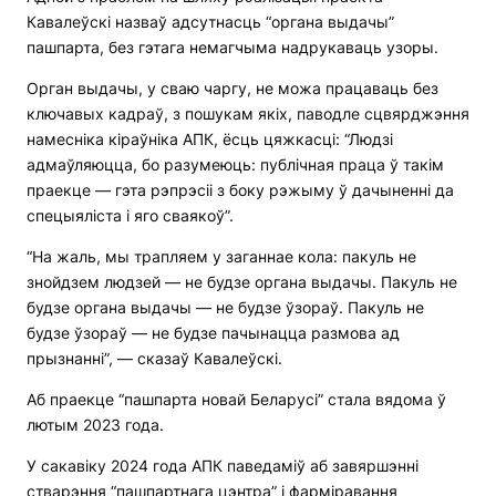
Кавалеўскі назваў адсутнасць “органа выдачы”
пашпарта, без гэтага немагчыма надрукаваць узоры.
Орган выдачы, у сваю чаргу, не можа працаваць без
ключавых кадраў, з пошукам якіх, паводле сцвярджэння
намесніка кіраўніка АПК, ёсць цяжкасці: “Людзі
адмаўляюцца, бо разумеюць: публічная праца ў такім
праекце — гэта рэпрэсіі з боку рэжыму ў дачыненні да
спецыяліста і яго сваякоў”.
“На жаль, мы трапляем у заганнае кола: пакуль не
знойдзем людзей — не будзе органа выдачы. Пакуль не
будзе органа выдачы — не будзе ўзораў. Пакуль не
будзе ўзораў — не будзе пачынацца размова ад
прызнанні”, — сказаў Кавалеўскі.
Аб праекце “пашпарта новай Беларусі” стала вядома ў
лютым 2023 года.
У сакавіку 2024 года АПК паведаміў аб завяршэнні
стварэння “пашпартнага цэнтра” і фарміравання