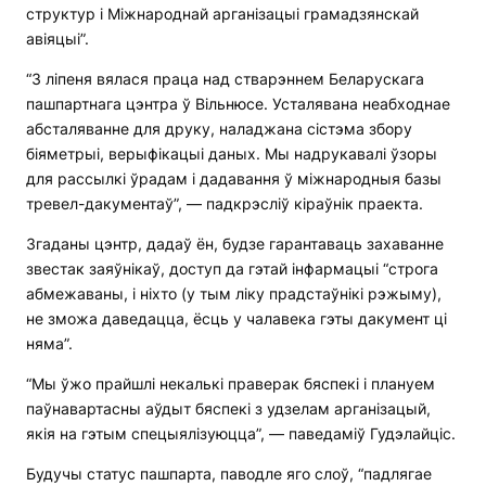
структур і Міжнароднай арганізацыі грамадзянскай
авіяцыі”.
“З ліпеня вялася праца над стварэннем Беларускага
пашпартнага цэнтра ў Вільнюсе. Усталявана неабходнае
абсталяванне для друку, наладжана сістэма збору
біяметрыі, верыфікацыі даных. Мы надрукавалі ўзоры
для рассылкі ўрадам і дадавання ў міжнародныя базы
тревел-дакументаў”, — падкрэсліў кіраўнік праекта.
Згаданы цэнтр, дадаў ён, будзе гарантаваць захаванне
звестак заяўнікаў, доступ да гэтай інфармацыі “строга
абмежаваны, і ніхто (у тым ліку прадстаўнікі рэжыму),
не зможа даведацца, ёсць у чалавека гэты дакумент ці
няма”.
“Мы ўжо прайшлі некалькі праверак бяспекі і плануем
паўнавартасны аўдыт бяспекі з удзелам арганізацый,
якія на гэтым спецыялізуюцца”, — паведаміў Гудэлайціс.
Будучы статус пашпарта, паводле яго слоў, “падлягае