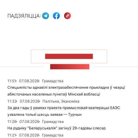
ПАДЗЯЛІЦЦА:
ПАКАЗАЦЬ БОЛЬШ
СТУЖКА НАВІН
11:51
07.08.2026
Грамадства
Спецыялісты аднавілі электразабеспячэнне прыкладна ў чвэрці
абясточаных населеных пунктаў Мінскай вобласці
11:32
07.08.2026
Палітыка, Эканоміка
За два гады ў рамках праекта прамысловай кааперацыі ЕАЭС
ухвалена толькі шэсць заявак — Турчын
11:26
07.08.2026
Грамадства
На рудніку "Беларуськалія" загінуў 29-гадовы слесар
11:21
07.08.2026
Грамадства