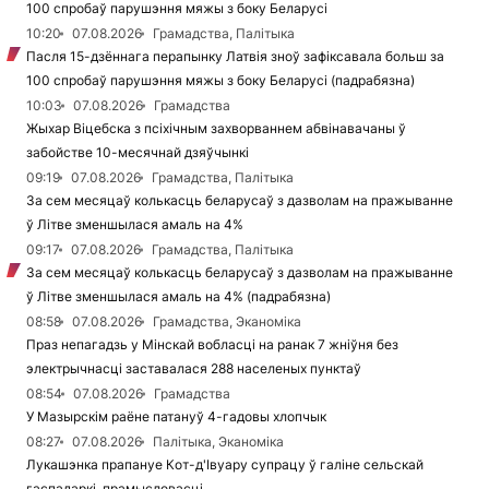
100 спробаў парушэння мяжы з боку Беларусі
10:20
07.08.2026
Грамадства, Палітыка
Пасля 15-дзённага перапынку Латвія зноў зафіксавала больш за
100 спробаў парушэння мяжы з боку Беларусі (падрабязна)
10:03
07.08.2026
Грамадства
Жыхар Віцебска з псіхічным захворваннем абвінавачаны ў
забойстве 10-месячнай дзяўчынкі
09:19
07.08.2026
Грамадства, Палітыка
За сем месяцаў колькасць беларусаў з дазволам на пражыванне
ў Літве зменшылася амаль на 4%
09:17
07.08.2026
Грамадства, Палітыка
За сем месяцаў колькасць беларусаў з дазволам на пражыванне
ў Літве зменшылася амаль на 4% (падрабязна)
08:58
07.08.2026
Грамадства, Эканоміка
Праз непагадзь у Мінскай вобласці на ранак 7 жніўня без
электрычнасці заставалася 288 населеных пунктаў
08:54
07.08.2026
Грамадства
У Мазырскім раёне патануў 4-гадовы хлопчык
08:27
07.08.2026
Палітыка, Эканоміка
Лукашэнка прапануе Кот-д'Івуару супрацу ў галіне сельскай
гаспадаркі, прамысловасці