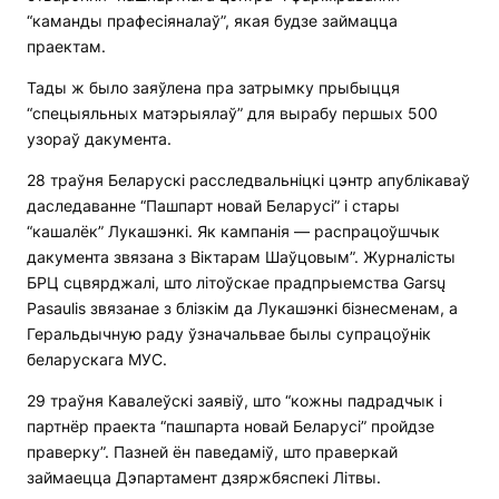
“каманды прафесіяналаў”, якая будзе займацца
праектам.
Тады ж было заяўлена пра затрымку прыбыцця
“спецыяльных матэрыялаў” для вырабу першых 500
узораў дакумента.
28 траўня Беларускі расследвальніцкі цэнтр апублікаваў
даследаванне “Пашпарт новай Беларусі” і стары
“кашалёк” Лукашэнкі. Як кампанія — распрацоўшчык
дакумента звязана з Віктарам Шаўцовым”. Журналісты
БРЦ сцвярджалі, што літоўскае прадпрыемства Garsų
Pasaulis звязанае з блізкім да Лукашэнкі бізнесменам, а
Геральдычную раду ўзначальвае былы супрацоўнік
беларускага МУС.
29 траўня Кавалеўскі заявіў, што “кожны падрадчык і
партнёр праекта “пашпарта новай Беларусі” пройдзе
праверку”. Пазней ён паведаміў, што праверкай
займаецца Дэпартамент дзяржбяспекі Літвы.