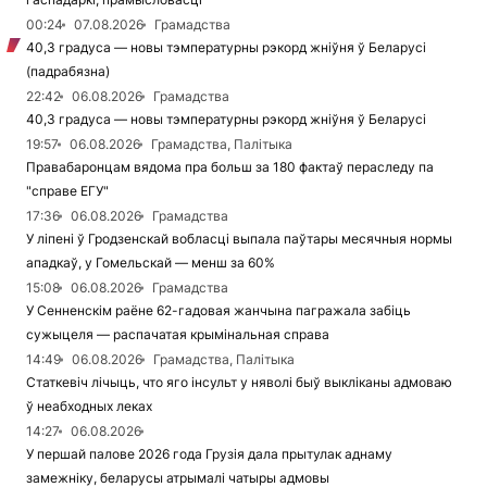
00:24
07.08.2026
Грамадства
40,3 градуса — новы тэмпературны рэкорд жніўня ў Беларусі
(падрабязна)
22:42
06.08.2026
Грамадства
40,3 градуса — новы тэмпературны рэкорд жніўня ў Беларусі
19:57
06.08.2026
Грамадства, Палітыка
Правабаронцам вядома пра больш за 180 фактаў пераследу па
"справе ЕГУ"
17:36
06.08.2026
Грамадства
У ліпені ў Гродзенскай вобласці выпала паўтары месячныя нормы
ападкаў, у Гомельскай — менш за 60%
15:08
06.08.2026
Грамадства
У Сенненскім раёне 62-гадовая жанчына пагражала забіць
сужыцеля — распачатая крымінальная справа
14:49
06.08.2026
Грамадства, Палітыка
Статкевіч лічыць, что яго інсульт у няволі быў выкліканы адмоваю
ў неабходных леках
14:27
06.08.2026
У першай палове 2026 года Грузія дала прытулак аднаму
замежніку, беларусы атрымалі чатыры адмовы