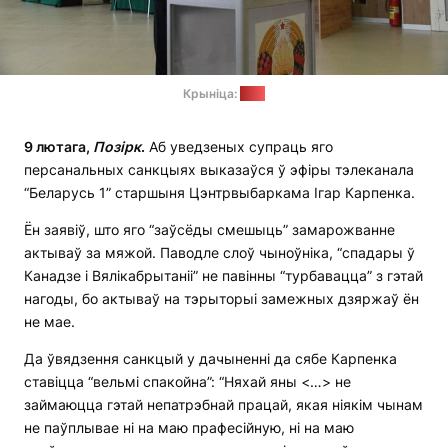
Крыніца:
ЦВК
9 лютага,
Позірк
.
Аб уведзеных супраць яго
персанальных санкцыях выказаўся ў эфіры тэлеканала
“Беларусь 1” старшыня Цэнтрвыбаркама Ігар Карпенка.
Ён заявіў, што яго “заўсёды смешыць” замарожванне
актываў за мяжой. Паводле слоў чыноўніка, “спадары ў
Канадзе і Вялікабрытаніі” не павінны “турбавацца” з гэтай
нагоды, бо актываў на тэрыторыі замежных дзяржаў ён
не мае.
Да ўвядзення санкцый у дачыненні да сябе Карпенка
ставіцца “вельмі спакойна”: “Няхай яны <…> не
займаюцца гэтай непатрэбнай працай, якая ніякім чынам
не паўплывае ні на маю прафесійную, ні на маю