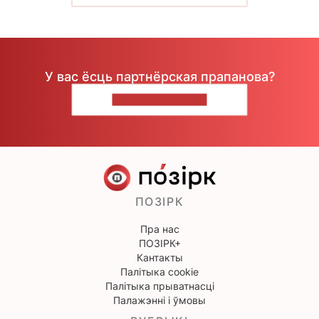
У вас ёсць партнёрская прапанова?
НАПІШЫЦЕ НАМ
ПОЗІРК
Пра нас
ПОЗІРК+
Кантакты
Палітыка cookie
Палітыка прыватнасці
Палажэнні і ўмовы