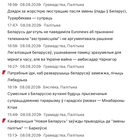
18:56
08.08.2026
Грамадства, Палітыка
Дзядок за жорсткую люстрацыю пасля змены ўлады ў Беларусі,
Турарбекава — супраць
17:47
08.08.2026
Палітыка
Беларусь дагэтуль не паведаміла Euronews аб прызнанні
тэлеканала "экстрэмісцкім" і не аргументавала рашэнне
16:56
08.08.2026
Грамадства, Палітыка
Легалізацыя беларусаў, ушанаванне памяці зразумелыя для
мірнага часу, але ва Украіне вайна — амбасадар Чарнагор
16:27
08.08.2026
Грамадства, Палітыка
Патрэбныя ідэі, каб разварушыць беларусаў замежжа, лічыць
Лябедзька
16:18
08.08.2026
Бяспека, Палітыка
Сумесныя з Беларуссю вучэнні будуць прысвечаныя
супрацьдзеянню тэрарызму ў гарадскіх ўмовах — Мінабароны
Кітая
15:46
08.08.2026
Грамадства, Палітыка
Канферэнцыя "Новая Беларусь" заўжды прыводзіць да "змены
палітык" — Баркоўскі
15:13
08.08.2026
Грамадства, Палітыка