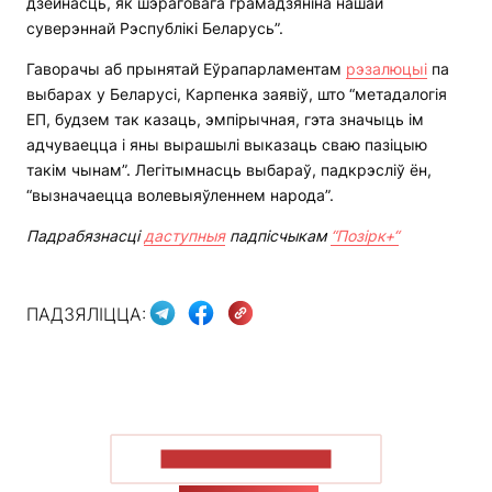
дзейнасць, як шэраговага грамадзяніна нашай
суверэннай Рэспублікі Беларусь”.
Гаворачы аб прынятай Еўрапарламентам
рэзалюцыі
па
выбарах у Беларусі, Карпенка заявіў, што “метадалогія
ЕП, будзем так казаць, эмпірычная, гэта значыць ім
адчуваецца і яны вырашылі выказаць сваю пазіцыю
такім чынам”. Легітымнасць выбараў, падкрэсліў ён,
“вызначаецца волевыяўленнем народа”.
Падрабязнасці
даступныя
падпісчыкам
“Позірк+“
ПАДЗЯЛІЦЦА:
ПАКАЗАЦЬ БОЛЬШ