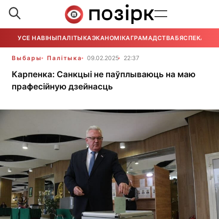
УСЕ НАВІНЫ
ПАЛІТЫКА
ЭКАНОМІКА
ГРАМАДСТВА
БЯСПЕКА
УСЕ
Выбары
Палітыка
09.02.2025
22:37
Карпенка: Санкцыі не паўплываюць на маю
прафесійную дзейнасць