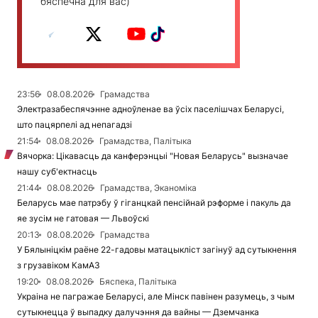
бяспечна для вас)
23:56
08.08.2026
Грамадства
Электразабеспячэнне адноўленае ва ўсіх паселішчах Беларусі,
што пацярпелі ад непагадзі
21:54
08.08.2026
Грамадства, Палітыка
Вячорка: Цікавасць да канферэнцыі "Новая Беларусь" вызначае
нашу суб'ектнасць
21:44
08.08.2026
Грамадства, Эканоміка
Беларусь мае патрэбу ў гіганцкай пенсійнай рэформе і пакуль да
яе зусім не гатовая — Львоўскі
20:13
08.08.2026
Грамадства
У Бялыніцкім раёне 22-гадовы матацыкліст загінуў ад сутыкнення
з грузавіком КамАЗ
19:20
08.08.2026
Бяспека, Палітыка
Украіна не пагражае Беларусі, але Мінск павінен разумець, з чым
сутыкнецца ў выпадку далучэння да вайны — Дземчанка