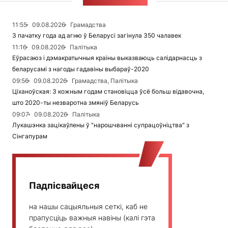
СТУЖКА НАВІН
11:55
09.08.2026
Грамадства
З пачатку года ад агню ў Беларусі загінула 350 чалавек
11:16
09.08.2026
Палітыка
Еўрасаюз і дэмакратычныя краіны выказваюць салідарнасць з
беларусамі з нагоды гадавіны выбараў-2020
09:56
09.08.2026
Грамадства, Палітыка
Ціханоўская: З кожным годам становіцца ўсё больш відавочна,
што 2020-ты незваротна змяніў Беларусь
09:07
09.08.2026
Палітыка
Лукашэнка зацікаўлены ў "нарошчванні супрацоўніцтва" з
Сінгапурам
Падпісвайцеся
на нашы сацыяльныя сеткі, каб не
прапусціць важныя навіны (калі гэта