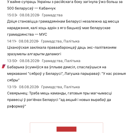
У вайне супраць Украіны з расійскага боку загінула ўжо больш за
500 беларусаў — Кабанчук
15:03
08.08.2026
Грамадства
Дзіця становіцца грамадзянінам Беларусі незалежна ад месца
нараджэння, калі хоць адзін з яго бацькоў мае беларускае
грамадзянства — МУС
14:11
08.08.2026
Грамадства, Палітыка
Ціханоўская заклікала праваабаронцаў даць экс-палітвязням
зразумелы алгарытм дапамогі
13:50
08.08.2026
Грамадства, Палітыка
Бабарыка ўсумніўся ва ўплыве дэмсіл, спаслаўшыся на
меркаванні "сяброў у Беларусі", Латушка парыраваў: "У нас розныя
сябры"
13:15
08.08.2026
Грамадства, Палітыка
Севярынец: Трэба мець каманды, гатовыя пры магчымасці
правесці ў рэгіёнах Беларусі "ад акцый і новых вырабаў да
рэформаў"
ЧЫТАЦЬ