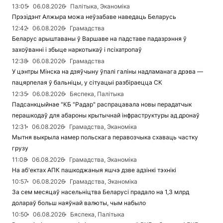
13:05
06.08.2026
Палітыка, Эканоміка
Прэзідэнт Алжыра можа неўзабаве наведаць Беларусь
12:42
06.08.2026
Грамадства
Беларус арыштаваны ў Варшаве на падставе падазрэння ў
захоўванні і збыце наркотыкаў і псіхатропаў
12:38
06.08.2026
Грамадства
У цэнтры Мінска на дзяўчыну ўпалі галіны надламанага дрэва —
пацярпелая ў бальніцы, у сітуацыі разбіраецца СК
12:35
06.08.2026
Бяспека, Палітыка
Падсанкцыйнае "КБ "Радар" распрацавала новы перадатчык
перашкодаў для абароны крытычнай інфраструктуры ад дронаў
12:31
06.08.2026
Грамадства, Эканоміка
Мытня выкрыла намер польскага перавозчыка схаваць частку
грузу
11:08
06.08.2026
Грамадства, Эканоміка
На аб'ектах АПК пашкоджаныя яшчэ дзве адзінкі тэхнікі
10:57
06.08.2026
Грамадства, Эканоміка
За сем месяцаў насельніцтва Беларусі прадало на 1,3 млрд
долараў больш наяўнай валюты, чым набыло
10:50
06.08.2026
Бяспека, Палітыка