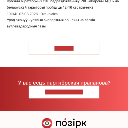
Вучэнні міратворчых сіл і падраздзяленняў РХБ-абароны АДКБ на
беларускай тэрыторыі пройдуць 12–16 кастрычніка
10:04
06.08.2026
Эканоміка
Урад вярнуў нулявыя экспартныя пошліны на лёгкія
вуглевадародныя газы
ЧЫТАЦЬ
У вас ёсць партнёрская прапанова?
НАПІШЫЦЕ НАМ