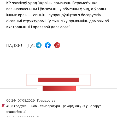
КР заклікаў урад Украіны прызнаць Верамейчыка
ваеннапалонным і ўключыць у абменны фонд, а ўрады
іншых краін — спыніць супрацоўніцтва з беларускімі
сілавымі структурамі, “у тым ліку прыпыніць дамовы аб
экстрадыцыі і прававой дапамозе”.
ПАДЗЯЛІЦЦА:
ПАКАЗАЦЬ БОЛЬШ
СТУЖКА НАВІН
00:24
07.08.2026
Грамадства
40,3 градуса — новы тэмпературны рэкорд жніўня ў Беларусі
(падрабязна)