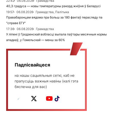
22:42
06.08.2026
Грамадства
40,3 градуса — новы тэмпературны рэкорд жніўня ў Беларусі
19:57
06.08.2026
Грамадства, Палітыка
Правабаронцам вядома пра больш за 180 фактаў пераследу па
"справе ЕГУ"
17:36
06.08.2026
Грамадства
У ліпені ў Гродзенскай вобласці выпала паўтары месячныя нормы
ападкаў, у Гомельскай — менш за 60%
Падпісвайцеся
на нашы сацыяльныя сеткі, каб не
прапусціць важныя навіны (калі гэта
бяспечна для вас)