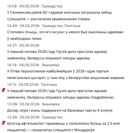
15:08
06.08.2026
Грамадства
У Сенненскім раёне 62-гадовая жанчына пагражала забіць
сужыцеля — распачатая крымінальная справа
14:49
06.08.2026
Грамадства, Палітыка
Статкевіч лічыць, что яго інсульт у няволі быў выкліканы адмоваю
ў неабходных леках
14:27
06.08.2026
У першай палове 2026 года Грузія дала прытулак аднаму
замежніку, беларусы атрымалі чатыры адмовы
14:14
06.08.2026
Эканоміка
У Літве перахопленая найбуйнейшая ў 2026 годзе партыя
нелегальных цыгарэт, у тым ліку з беларускімі акцызнымі маркамі
14:11
06.08.2026
Палітыка
У першай палове 2026 года Грузія дала прытулак аднаму
замежніку, беларусы атрымалі чатыры адмовы (падрабязна)
13:38
06.08.2026
Эканоміка
Долар, еўра і юань падаражэлі на біржавых таргах 6 жніўня
13:36
06.08.2026
Грамадства
Штогод афтальмолагі прымаюць у паліклініках больш за 2,5 млн
пацыентаў — пазаштатны спецыяліст Мінздароўя