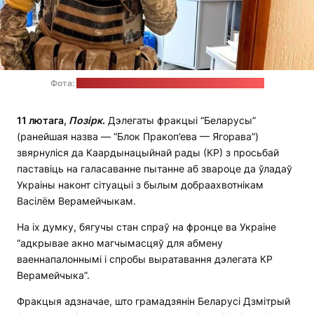
Фота:
старонка Васіля Верамейчыка ў "Фэйсбуку"
11 лютага,
Позірк
.
Дэлегаты фракцыі “Беларусы”
(ранейшая назва — “Блок Пракоп’ева — Ягорава”)
звярнуліся да Каардынацыйнай рады (КР) з просьбай
паставіць на галасаванне пытанне аб звароце да ўладаў
Украіны наконт сітуацыі з былым добраахвотнікам
Васілём Верамейчыкам.
На іх думку, бягучы стан спраў на фронце ва Украіне
“адкрывае акно магчымасцяў для абмену
ваеннапалоннымі і спробы выратавання дэлегата КР
Верамейчыка”.
Фракцыя адзначае, што грамадзянін Беларусі Дзмітрый