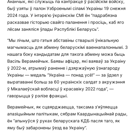
Ананчык, які служыць па кантракце ў расійскім войску,
быў узяты ў палон Узброенымі сіламі Украіны 19 снежня
2024 года. У інтэрв’ю ўкраінскім СМІ ён “падрабязна
расказвае гісторыю свайго паланення і просіць, каб яго
лёсам заняліся ўлады Рэспублікі Беларусь”.
“Мы лічым, што гэтыя абставіны стварылі ўнікальную
магчымасць для абмену беларускімі ваеннапалоннымі. З
нашага боку кандыдатам для такога абмену можа быць
Васіль Верамейчык. Баявы афіцэр, які ваяваў за Украіну
ў 2022-м, атрымаў раненне і дзяржаўную ўзнагароду
Украіны — медаль “Україна — понад усё!” — за ўдзел у
выратаванні больш за 60 украінскіх салдат з акружэння
ў Мікалаеўскай вобласці ў красавіку 2022 года”, —
гаворыцца ў рэлізе фракцыі.
Верамейчык, як сцвярджаецца, таксама з’яўляецца
апазіцыйным палітыкам, сябрам Каардынацыйнай рады,
ён “апынуўся ў руках беларускага КДБ пасля таго, як
яму быў забаронены ўезд ва Украіну”.