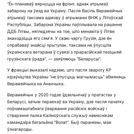
“Ён планаваў вярнуцца на фронт, аднак атрымаў
забарону на ўезд ва Украіну. Пасля Васіль Верамейчык
атрымаў таксама адмову ў атрыманні ВНЖ у Літоўскай
Рэспубліцы. Забарона Украіны паўплывала на рашэнне
ДДБ Літвы, нягледзячы на тое, што менавіта ў Літве
знаходзіцца яго сям’я. У сваю чаргу Грузія, дзе ён
спрабаваў знайсці прытулак, таксама не ўпусціла
ўкраінскага ветэрана ў сувязі з прарасійскай пазіцыяй
грузінскага ўрада”, — заяўляюць “Беларусы”.
У фракцыі выказалі надзею, што пасля звароту КР
кіраўніцтва Украіны “не ўпусціць магчымасць” абмяняць
Верамейчыка на Ананчыка.
Верамейчык у 2020 годзе ўдзельнічаў у пратэстах у
Беларусі, затым пераехаў ва Украіну, дзе пасля пачатку
поўнамаштабнага ўварвання расійскіх войскаў і
стварэння палка Каліноўскага служыў намеснікам
камандзіра батальёна “Волат”. Быў паранены, мае
ўзнагароды.