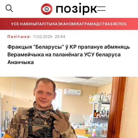
УСЕ НАВІНЫ
ПАЛІТЫКА
ЭКАНОМІКА
ГРАМАДСТВА
БЯСПЕКА
УСЕ
Палітыка
11.02.2025
20:44
Фракцыя “Беларусы” ў КР прапануе абмяняць
Верамейчыка на паланёнага УСУ беларуса
Ананчыка