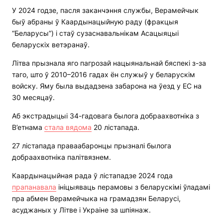
У 2024 годзе, пасля заканчэння службы, Верамейчык
быў абраны ў Каардынацыйную раду (фракцыя
“Беларусы”) і стаў сузаснавальнікам Асацыяцыі
беларускіх ветэранаў.
Літва прызнала яго пагрозай нацыянальнай бяспекі з-за
таго, што ў 2010–2016 гадах ён служыў у беларускім
войску. Яму была выдадзена забарона на ўезд у ЕС на
30 месяцаў.
Аб экстрадыцыі 34-гадовага былога добраахвотніка з
В’етнама
стала вядома
20 лістапада.
27 лістапада праваабаронцы прызналі былога
добраахвотніка палітвязнем.
Каардынацыйная рада ў лістападзе 2024 года
прапанавала
ініцыяваць перамовы з беларускімі ўладамі
пра абмен Верамейчыка на грамадзян Беларусі,
асуджаных у Літве і Украіне за шпіянаж.