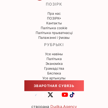
ПОЗІРК
Пра нас
ПОЗІРК+
Кантакты
Палітыка cookie
Палітыка прыватнасці
Палажэнні і ўмовы
РУБРЫКІ
Усе навіны
Палітыка
Эканоміка
Грамадства
Бяспека
Усе артыкулы
ЗВАРОТНАЯ СУВЯЗЬ
створана
Dudka.Agency