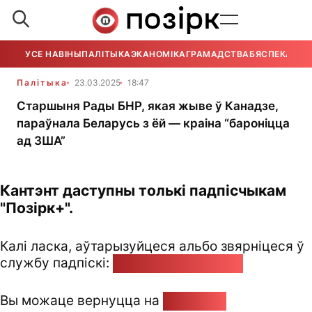
УСЕ НАВІНЫ
ПАЛІТЫКА
ЭКАНОМІКА
ГРАМАДСТВА
БЯСПЕКА
УСЕ
Палітыка
23.03.2025
18:47
Старшыня Рады БНР, якая жыве ў Канадзе,
параўнала Беларусь з ёй — краіна “бароніцца
ад ЗША”
Кантэнт даступны толькі падпісчыкам
"Позірк+".
Калі ласка, аўтарызуйцеся альбо звярніцеся ў
службу падпіскі:
pozirk@pozirk.online
Вы можаце вернуцца на
Галоўную