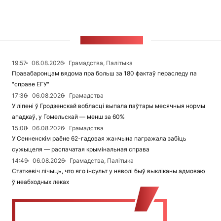
СТУЖКА НАВІН
19:57
06.08.2026
Грамадства, Палітыка
Правабаронцам вядома пра больш за 180 фактаў пераследу па
"справе ЕГУ"
17:36
06.08.2026
Грамадства
У ліпені ў Гродзенскай вобласці выпала паўтары месячныя нормы
ападкаў, у Гомельскай — менш за 60%
15:08
06.08.2026
Грамадства
У Сенненскім раёне 62-гадовая жанчына пагражала забіць
сужыцеля — распачатая крымінальная справа
14:49
06.08.2026
Грамадства, Палітыка
Статкевіч лічыць, что яго інсульт у няволі быў выкліканы адмоваю
ў неабходных леках