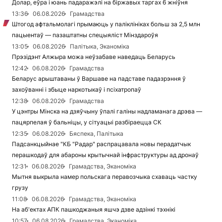
Долар, еўра і юань падаражэлі на біржавых таргах 6 жніўня
13:36
06.08.2026
Грамадства
Штогод афтальмолагі прымаюць у паліклініках больш за 2,5 млн
пацыентаў — пазаштатны спецыяліст Мінздароўя
13:05
06.08.2026
Палітыка, Эканоміка
Прэзідэнт Алжыра можа неўзабаве наведаць Беларусь
12:42
06.08.2026
Грамадства
Беларус арыштаваны ў Варшаве на падставе падазрэння ў
захоўванні і збыце наркотыкаў і псіхатропаў
12:38
06.08.2026
Грамадства
У цэнтры Мінска на дзяўчыну ўпалі галіны надламанага дрэва —
пацярпелая ў бальніцы, у сітуацыі разбіраецца СК
12:35
06.08.2026
Бяспека, Палітыка
Падсанкцыйнае "КБ "Радар" распрацавала новы перадатчык
перашкодаў для абароны крытычнай інфраструктуры ад дронаў
12:31
06.08.2026
Грамадства, Эканоміка
Мытня выкрыла намер польскага перавозчыка схаваць частку
грузу
11:08
06.08.2026
Грамадства, Эканоміка
На аб'ектах АПК пашкоджаныя яшчэ дзве адзінкі тэхнікі
10:57
06.08.2026
Грамадства, Эканоміка