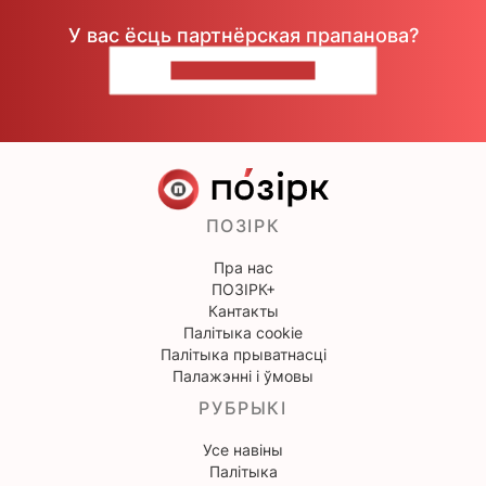
У вас ёсць партнёрская прапанова?
НАПІШЫЦЕ НАМ
ПОЗІРК
Пра нас
ПОЗІРК+
Кантакты
Палітыка cookie
Палітыка прыватнасці
Палажэнні і ўмовы
РУБРЫКІ
Усе навіны
Палітыка