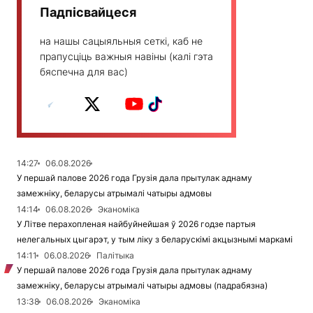
Падпісвайцеся
на нашы сацыяльныя сеткі, каб не
прапусціць важныя навіны (калі гэта
бяспечна для вас)
14:27
06.08.2026
У першай палове 2026 года Грузія дала прытулак аднаму
замежніку, беларусы атрымалі чатыры адмовы
14:14
06.08.2026
Эканоміка
У Літве перахопленая найбуйнейшая ў 2026 годзе партыя
нелегальных цыгарэт, у тым ліку з беларускімі акцызнымі маркамі
14:11
06.08.2026
Палітыка
У першай палове 2026 года Грузія дала прытулак аднаму
замежніку, беларусы атрымалі чатыры адмовы (падрабязна)
13:38
06.08.2026
Эканоміка