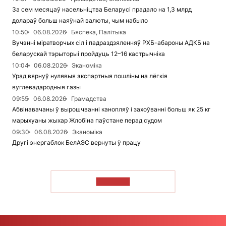
За сем месяцаў насельніцтва Беларусі прадало на 1,3 млрд
долараў больш наяўнай валюты, чым набыло
10:50
06.08.2026
Бяспека, Палітыка
Вучэнні міратворчых сіл і падраздзяленняў РХБ-абароны АДКБ на
беларускай тэрыторыі пройдуць 12–16 кастрычніка
10:04
06.08.2026
Эканоміка
Урад вярнуў нулявыя экспартныя пошліны на лёгкія
вуглевадародныя газы
09:55
06.08.2026
Грамадства
Абвінавачаны ў вырошчванні канопляў і захоўванні больш як 25 кг
марыхуаны жыхар Жлобіна паўстане перад судом
09:30
06.08.2026
Эканоміка
Другі энергаблок БелАЭС вернуты ў працу
ЧЫТАЦЬ