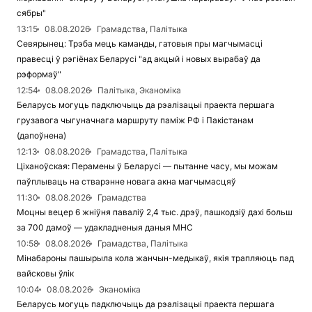
сябры"
13:15
08.08.2026
Грамадства, Палітыка
Севярынец: Трэба мець каманды, гатовыя пры магчымасці
правесці ў рэгіёнах Беларусі "ад акцый і новых вырабаў да
рэформаў"
12:54
08.08.2026
Палітыка, Эканоміка
Беларусь могуць падключыць да рэалізацыі праекта першага
грузавога чыгуначнага маршруту паміж РФ і Пакістанам
(дапоўнена)
12:13
08.08.2026
Грамадства, Палітыка
Ціханоўская: Перамены ў Беларусі — пытанне часу, мы можам
паўплываць на стварэнне новага акна магчымасцяў
11:30
08.08.2026
Грамадства
Моцны вецер 6 жніўня паваліў 2,4 тыс. дрэў, пашкодзіў дахі больш
за 700 дамоў — удакладненыя даныя МНС
10:58
08.08.2026
Грамадства, Палітыка
Мінабароны пашырыла кола жанчын-медыкаў, якія трапляюць пад
вайсковы ўлік
10:04
08.08.2026
Эканоміка
Беларусь могуць падключыць да рэалізацыі праекта першага