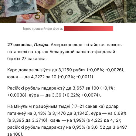
Ілюстрацыйнае фота:
Eric Prouzet / unsplash.com
27 сакавіка,
Позірк
.
Амерыканская і кітайская валюты
патаннелі на таргах Беларускай валютна-фондавай
біржы 27 сакавіка.
Курс долара знізіўся да 3,1259 рубля (-0,08%; -0,0026),
юаня — да 4,2272 за 10 (-0,03%; -0,0011).
Расійскі рубель падаражэў да 3,657 за 100 (+0,1%;
+0,0038), еўра — да 3,36 (+0,22%; +0,0074).
На мінулым працоўным тыдні (17–21 сакавіка) долар
патаннеў на 0,43% (з 3,1476 да 3,1342), еўра — на 0,69%
(з 3,395 да 3,3716), юань — на 1,99% (з 4,223 да 4,12);
расійскі рубель падаражэў на 0,95% (з 3,6152 да 3,6497
за 100).