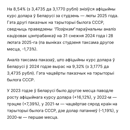
На 8,54% (з 3,4735 да 3,1770 рублі) знізіўся афіцыйны
курс долара ў Беларусі за студзень — люты 2025 года.
Гэта другі паказчык на тэрыторыі былога СССР,
сведчыць праведзены
“
Позіркам
“
параўнальны аналіз
каціровак цэнтрабанкаў на 31 снежня 2024 года і 28
лютага 2025-га (па выніках студзеня таксама другое
месца, -1,73%).
Аналіз таксама паказаў, што афіцыйны курс долара ў
Беларусі ў 2024 годзе вырас на 9,32% (з 3,1775 да
3,4735 рублі). Гэта чацвёрты паказчык на тэрыторыі
былога СССР.
У 2023 годзе ў Беларусі было другое месца паводле
росту афіцыйнага курсу долара (+16,12%), у 2022-м —
трэцяе (+7,39%), у 2021-м — чацвёртае сярод краін на
тэрыторыі былога СССР, дзе долар патаннеў (-1,19%), у
2020-м — першае месца.