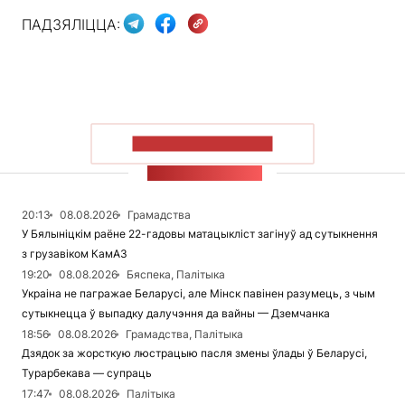
ПАДЗЯЛІЦЦА:
ПАКАЗАЦЬ БОЛЬШ
СТУЖКА НАВІН
20:13
08.08.2026
Грамадства
У Бялыніцкім раёне 22-гадовы матацыкліст загінуў ад сутыкнення
з грузавіком КамАЗ
19:20
08.08.2026
Бяспека, Палітыка
Украіна не пагражае Беларусі, але Мінск павінен разумець, з чым
сутыкнецца ў выпадку далучэння да вайны — Дземчанка
18:56
08.08.2026
Грамадства, Палітыка
Дзядок за жорсткую люстрацыю пасля змены ўлады ў Беларусі,
Турарбекава — супраць
17:47
08.08.2026
Палітыка