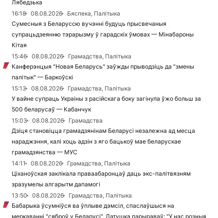
Лябедзька
16:18
08.08.2026
Бяспека, Палітыка
Сумесныя з Беларуссю вучэнні будуць прысвечаныя
супрацьдзеянню тэрарызму ў гарадскіх ўмовах — Мінабароны
Кітая
15:46
08.08.2026
Грамадства, Палітыка
Канферэнцыя "Новая Беларусь" заўжды прыводзіць да "змены
палітык" — Баркоўскі
15:13
08.08.2026
Грамадства, Палітыка
У вайне супраць Украіны з расійскага боку загінула ўжо больш за
500 беларусаў — Кабанчук
15:03
08.08.2026
Грамадства
Дзіця становіцца грамадзянінам Беларусі незалежна ад месца
нараджэння, калі хоць адзін з яго бацькоў мае беларускае
грамадзянства — МУС
14:11
08.08.2026
Грамадства, Палітыка
Ціханоўская заклікала праваабаронцаў даць экс-палітвязням
зразумелы алгарытм дапамогі
13:50
08.08.2026
Грамадства, Палітыка
Бабарыка ўсумніўся ва ўплыве дэмсіл, спаслаўшыся на
меркаванні "сяброў у Беларусі", Латушка парыраваў: "У нас розныя