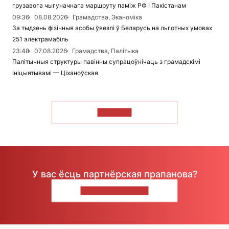
грузавога чыгуначнага маршруту паміж РФ і Пакістанам
09:36
08.08.2026
Грамадства, Эканоміка
За тыдзень фізічныя асобы ўвезлі ў Беларусь на льготных умовах
251 электрамабіль
23:48
07.08.2026
Грамадства, Палітыка
Палітычныя структуры павінны супрацоўнічаць з грамадскімі
ініцыятывамі — Ціханоўская
ЧЫТАЦЬ
У вас ёсць партнёрская прапанова?
НАПІШЫЦЕ НАМ