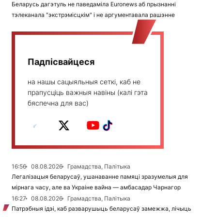
Беларусь дагэтуль не паведаміла Euronews аб прызнанні
тэлеканала "экстрэмісцкім" і не аргументавала рашэнне
Падпісвайцеся
на нашы сацыяльныя сеткі, каб не
прапусціць важныя навіны (калі гэта
бяспечна для вас)
16:56
08.08.2026
Грамадства, Палітыка
Легалізацыя беларусаў, ушанаванне памяці зразумелыя для
мірнага часу, але ва Украіне вайна — амбасадар Чарнагор
16:27
08.08.2026
Грамадства, Палітыка
Патрэбныя ідэі, каб разварушыць беларусаў замежжа, лічыць