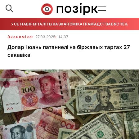
УСЕ НАВІНЫ
ПАЛІТЫКА
ЭКАНОМІКА
ГРАМАДСТВА
БЯСПЕКА
УСЕ
Эканоміка
27.03.2025
14:37
Долар і юань патаннелі на біржавых таргах 27
сакавіка