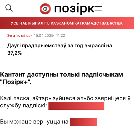
УСЕ НАВІНЫ
ПАЛІТЫКА
ЭКАНОМІКА
ГРАМАДСТВА
БЯСПЕКА
УСЕ
Эканоміка
15.04.2025
11:22
Даўгі прадпрыемстваў за год выраслі на
37,2%
Кантэнт даступны толькі падпісчыкам
"Позірк+".
Калі ласка, аўтарызуйцеся альбо звярніцеся ў
службу падпіскі:
pozirk@pozirk.online
Вы можаце вернуцца на
Галоўную