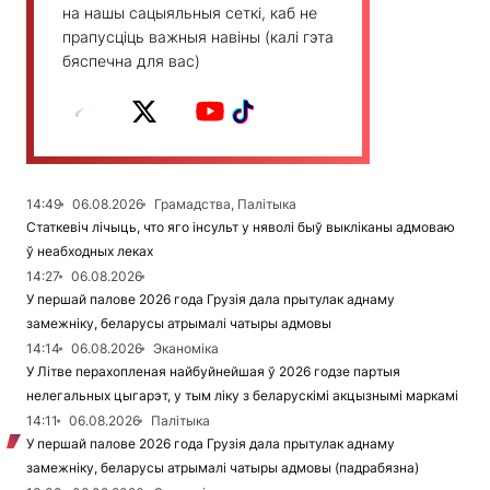
на нашы сацыяльныя сеткі, каб не
прапусціць важныя навіны (калі гэта
бяспечна для вас)
14:49
06.08.2026
Грамадства, Палітыка
Статкевіч лічыць, что яго інсульт у няволі быў выкліканы адмоваю
ў неабходных леках
14:27
06.08.2026
У першай палове 2026 года Грузія дала прытулак аднаму
замежніку, беларусы атрымалі чатыры адмовы
14:14
06.08.2026
Эканоміка
У Літве перахопленая найбуйнейшая ў 2026 годзе партыя
нелегальных цыгарэт, у тым ліку з беларускімі акцызнымі маркамі
14:11
06.08.2026
Палітыка
У першай палове 2026 года Грузія дала прытулак аднаму
замежніку, беларусы атрымалі чатыры адмовы (падрабязна)