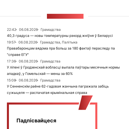
СТУЖКА НАВІН
22:42
06.08.2026
Грамадства
40,3 градуса — новы тэмпературны рэкорд жніўня ў Беларусі
19:57
06.08.2026
Грамадства, Палітыка
Правабаронцам вядома пра больш за 180 фактаў пераследу па
"справе ЕГУ"
17:36
06.08.2026
Грамадства
У ліпені ў Гродзенскай вобласці выпала паўтары месячныя нормы
ападкаў, у Гомельскай — менш за 60%
15:08
06.08.2026
Грамадства
У Сенненскім раёне 62-гадовая жанчына пагражала забіць
сужыцеля — распачатая крымінальная справа
Падпісвайцеся