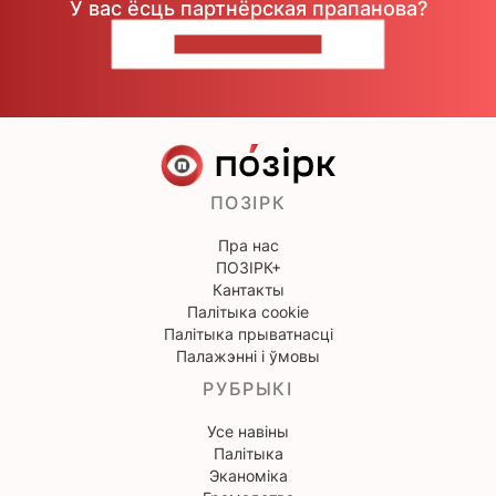
У вас ёсць партнёрская прапанова?
НАПІШЫЦЕ НАМ
ПОЗІРК
Пра нас
ПОЗІРК+
Кантакты
Палітыка cookie
Палітыка прыватнасці
Палажэнні і ўмовы
РУБРЫКІ
Усе навіны
Палітыка
Эканоміка