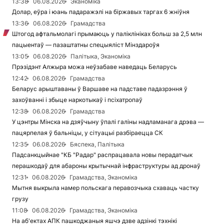
13:38
06.08.2026
Эканоміка
Долар, еўра і юань падаражэлі на біржавых таргах 6 жніўня
13:36
06.08.2026
Грамадства
Штогод афтальмолагі прымаюць у паліклініках больш за 2,5 млн
пацыентаў — пазаштатны спецыяліст Мінздароўя
13:05
06.08.2026
Палітыка, Эканоміка
Прэзідэнт Алжыра можа неўзабаве наведаць Беларусь
12:42
06.08.2026
Грамадства
Беларус арыштаваны ў Варшаве на падставе падазрэння ў
захоўванні і збыце наркотыкаў і псіхатропаў
12:38
06.08.2026
Грамадства
У цэнтры Мінска на дзяўчыну ўпалі галіны надламанага дрэва —
пацярпелая ў бальніцы, у сітуацыі разбіраецца СК
12:35
06.08.2026
Бяспека, Палітыка
Падсанкцыйнае "КБ "Радар" распрацавала новы перадатчык
перашкодаў для абароны крытычнай інфраструктуры ад дронаў
12:31
06.08.2026
Грамадства, Эканоміка
Мытня выкрыла намер польскага перавозчыка схаваць частку
грузу
11:08
06.08.2026
Грамадства, Эканоміка
На аб'ектах АПК пашкоджаныя яшчэ дзве адзінкі тэхнікі