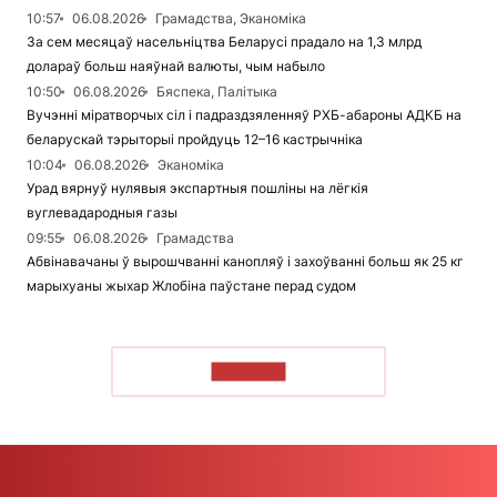
10:57
06.08.2026
Грамадства, Эканоміка
За сем месяцаў насельніцтва Беларусі прадало на 1,3 млрд
долараў больш наяўнай валюты, чым набыло
10:50
06.08.2026
Бяспека, Палітыка
Вучэнні міратворчых сіл і падраздзяленняў РХБ-абароны АДКБ на
беларускай тэрыторыі пройдуць 12–16 кастрычніка
10:04
06.08.2026
Эканоміка
Урад вярнуў нулявыя экспартныя пошліны на лёгкія
вуглевадародныя газы
09:55
06.08.2026
Грамадства
Абвінавачаны ў вырошчванні канопляў і захоўванні больш як 25 кг
марыхуаны жыхар Жлобіна паўстане перад судом
ЧЫТАЦЬ