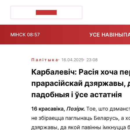
ПОЗІРК+
УСЕ НАВІНЫ
П
МІНСК 08:57
Палітыка
16.04.2025
23:08
Карбалевіч: Расія хоча п
прарасійскай дзяржавы, 
падобныя і ўсе астатнія
16 красавіка,
Позірк
.
Тое, што дэманст
не збіраецца паглынаць Беларусь, а х
дзяржавы, да якой павінны імкнуцца б