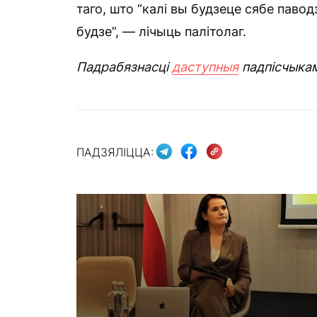
таго, што “калі вы будзеце сябе павод
будзе”, — лічыць палітолаг.
Падрабязнасці
даступныя
падпісчыка
ПАДЗЯЛІЦЦА: