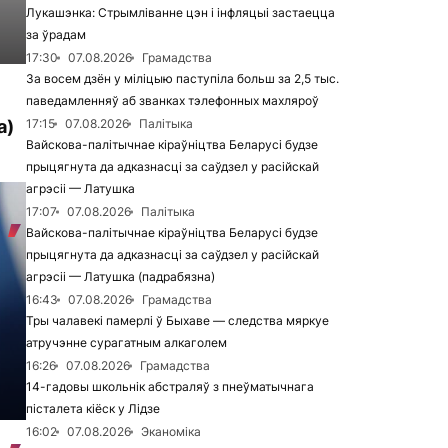
Лукашэнка: Стрымліванне цэн і інфляцыі застаецца
за ўрадам
17:30
07.08.2026
Грамадства
За восем дзён у міліцыю паступіла больш за 2,5 тыс.
паведамленняў аб званках тэлефонных махляроў
а)
17:15
07.08.2026
Палітыка
Вайскова-палітычнае кіраўніцтва Беларусі будзе
прыцягнута да адказнасці за саўдзел у расійскай
агрэсіі — Латушка
17:07
07.08.2026
Палітыка
Вайскова-палітычнае кіраўніцтва Беларусі будзе
прыцягнута да адказнасці за саўдзел у расійскай
агрэсіі — Латушка (падрабязна)
16:43
07.08.2026
Грамадства
Тры чалавекі памерлі ў Быхаве — следства мяркуе
атручэнне сурагатным алкаголем
16:26
07.08.2026
Грамадства
14-гадовы школьнік абстраляў з пнеўматычнага
пісталета кіёск у Лідзе
16:02
07.08.2026
Эканоміка