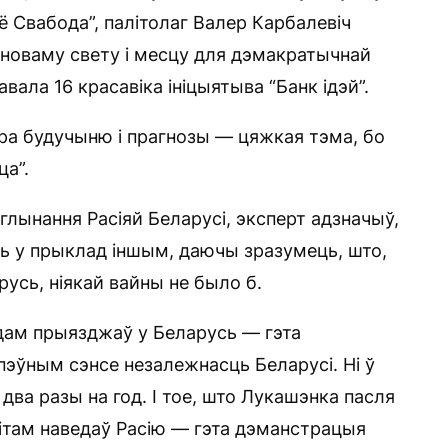
ё Свабода”, палітолаг Валер Карбалевіч
 новаму свету і месцу для дэмакратычнай
вала 16 красавіка ініцыятыва “Банк ідэй”.
пра будучыню і прагнозы — цяжкая тэма, бо
а”.
лынання Расіяй Беларусі, эксперт адзначыў,
ь у прыклад іншым, даючы зразумець, што,
русь, ніякай вайны не было б.
одам прыязджаў у Беларусь — гэта
пэўным сэнсе незалежнасць Беларусі. Ні ў
ь два разы на год. І тое, што Лукашэнка пасля
зітам наведаў Расію — гэта дэманстрацыя