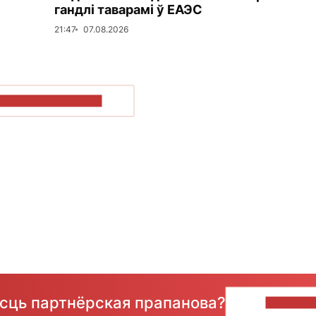
гандлі таварамі ў ЕАЭС
21:47
07.08.2026
ПАКАЗАЦЬ БОЛЬШ
ёсць партнёрская прапанова?
НАПІШЫ