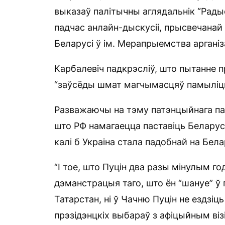
выказаў палітычны аглядальнік “Рады
падчас анлайн-дыскусіі, прысвечанай
Беларусі ў ім. Мерапрыемства арганіза
Карбалевіч падкрэсліў, што пытанне 
“заўсёды шмат магчымасцяў памыліцц
Разважаючы на тэму патэнцыйнага паг
што РФ намагаецца паставіць Беларус
калі б Украіна стала падобнай на Бела
“І тое, што Пуцін два разы мінулым г
дэманстрацыя таго, што ён “шануе” ў 
Татарстан, ні ў Чачню Пуцін не ездзіц
прэзідэнцкіх выбараў з афіцыйным ві