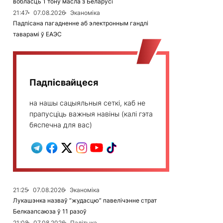
вобласць 1 тону масла з Беларусі
21:47
07.08.2026
Эканоміка
Падпісана пагадненне аб электронным гандлі
таварамі ў ЕАЭС
Падпісвайцеся
на нашы сацыяльныя сеткі, каб не
прапусціць важныя навіны (калі гэта
бяспечна для вас)
21:25
07.08.2026
Эканоміка
Лукашэнка назваў “жудасцю” павелічэнне страт
Белкаапсаюза ў 11 разоў
21:08
07.08.2026
Палітыка