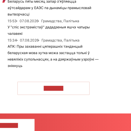
Беларусь пяты месяц запар з'яўляецца
аўтсайдарам у ЕАЭС па дынаміцы прамысловай
вытворчасці
15:53
07.08.2026
Грамадства, Палітыка
У "спіс экстрэмістаў" дададзеныя яшчэ чатыры
чалавекі
15:34
07.08.2026
Грамадства, Палітыка
АПК: Пры захаванні цяперашніх тэндэнцый
беларуская мова хутка можа застацца толькі ў
невялікіх супольнасцях, а на дзяржаўным узроўні —
знікнуць
ЧЫТАЦЬ
ЦЕ НАМ