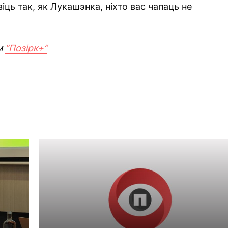
зіць так, як Лукашэнка, ніхто вас чапаць не
м
“Позірк+”