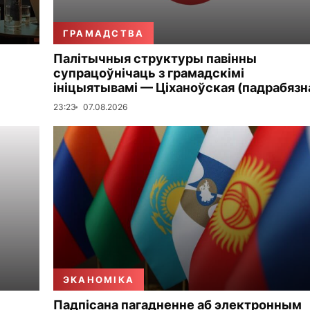
ГРАМАДСТВА
Палітычныя структуры павінны
супрацоўнічаць з грамадскімі
ініцыятывамі — Ціханоўская (падрабязн
23:23
07.08.2026
ЭКАНОМІКА
Падпісана пагадненне аб электронным