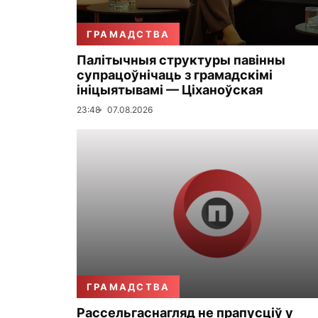
ГРАМАДСТВА
Палітычныя структуры павінны
супрацоўнічаць з грамадскімі
ініцыятывамі — Ціханоўская
23:48
07.08.2026
ГРАМАДСТВА
Рассельгаснагляд не прапусціў у