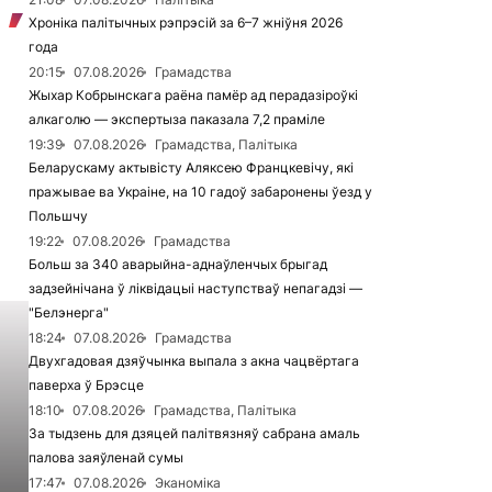
Хроніка палітычных рэпрэсій за 6–7 жніўня 2026
года
20:15
07.08.2026
Грамадства
Жыхар Кобрынскага раёна памёр ад перадазіроўкі
алкаголю — экспертыза паказала 7,2 праміле
19:39
07.08.2026
Грамадства, Палітыка
Беларускаму актывісту Аляксею Францкевічу, які
пражывае ва Украіне, на 10 гадоў забаронены ўезд у
Польшчу
19:22
07.08.2026
Грамадства
Больш за 340 аварыйна-аднаўленчых брыгад
задзейнічана ў ліквідацыі наступстваў непагадзі —
"Белэнерга"
18:24
07.08.2026
Грамадства
Двухгадовая дзяўчынка выпала з акна чацвёртага
паверха ў Брэсце
18:10
07.08.2026
Грамадства, Палітыка
За тыдзень для дзяцей палітвязняў сабрана амаль
палова заяўленай сумы
17:47
07.08.2026
Эканоміка