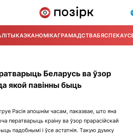
АЛІТЫКА
ЭКАНОМІКА
ГРАМАДСТВА
БЯСПЕКА
УС
ератварыць Беларусь ва ўзор
да якой павінны быць
руе Расія апошнім часам, паказвае, што яна
оча ператварыць краіну ва ўзор прарасійскай
ыць падобнымі і ўсе астатнія. Такую думку