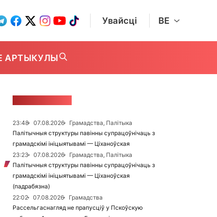
Увайсці
BE
Е АРТЫКУЛЫ
СТУЖКА НАВІН
23:48
07.08.2026
Грамадства, Палітыка
Палітычныя структуры павінны супрацоўнічаць з
грамадскімі ініцыятывамі — Ціханоўская
23:23
07.08.2026
Грамадства, Палітыка
Палітычныя структуры павінны супрацоўнічаць з
грамадскімі ініцыятывамі — Ціханоўская
(падрабязна)
22:02
07.08.2026
Грамадства
Рассельгаснагляд не прапусціў у Пскоўскую