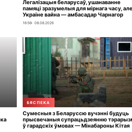
Легалізацыя беларусаў, ушанаванне
памяці зразумелыя для мірнага часу, але
Украіне вайна — амбасадар Чарнагор
16:56
08.08.2026
БЯСПЕКА
Сумесныя з Беларуссю вучэнні будуць
ька
прысвечаныя супрацьдзеянню тэрарыз
ў гарадскіх ўмовах — Мінабароны Кітая