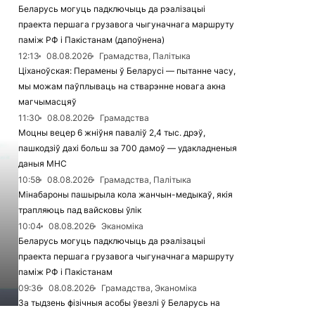
Беларусь могуць падключыць да рэалізацыі
праекта першага грузавога чыгуначнага маршруту
паміж РФ і Пакістанам (дапоўнена)
12:13
08.08.2026
Грамадства, Палітыка
Ціханоўская: Перамены ў Беларусі — пытанне часу,
мы можам паўплываць на стварэнне новага акна
магчымасцяў
11:30
08.08.2026
Грамадства
Моцны вецер 6 жніўня паваліў 2,4 тыс. дрэў,
пашкодзіў дахі больш за 700 дамоў — удакладненыя
даныя МНС
10:58
08.08.2026
Грамадства, Палітыка
Мінабароны пашырыла кола жанчын-медыкаў, якія
трапляюць пад вайсковы ўлік
10:04
08.08.2026
Эканоміка
Беларусь могуць падключыць да рэалізацыі
праекта першага грузавога чыгуначнага маршруту
паміж РФ і Пакістанам
09:36
08.08.2026
Грамадства, Эканоміка
За тыдзень фізічныя асобы ўвезлі ў Беларусь на