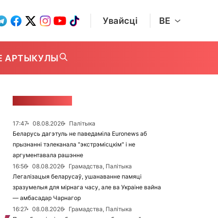
Увайсці
BE
Е АРТЫКУЛЫ
СТУЖКА НАВІН
17:47
08.08.2026
Палітыка
Беларусь дагэтуль не паведаміла Euronews аб
прызнанні тэлеканала "экстрэмісцкім" і не
аргументавала рашэнне
16:56
08.08.2026
Грамадства, Палітыка
Легалізацыя беларусаў, ушанаванне памяці
зразумелыя для мірнага часу, але ва Украіне вайна
— амбасадар Чарнагор
16:27
08.08.2026
Грамадства, Палітыка