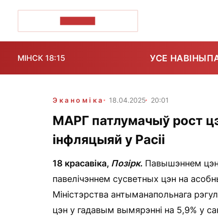
ПОЗІРК+
УСЕ НАВІНЫ
П
МІНСК 18:15
Эканоміка
18.04.2025
20:01
МАРГ патлумачыў рост цэ
інфляцыяй у Расіі
18 красавіка,
Позірк
.
Павышэннем цэн і
павелічэннем сусветных цэн на асоб
Міністэрства антыманапольнага рэгул
цэн у гадавым вымярэнні на 5,9% у сак