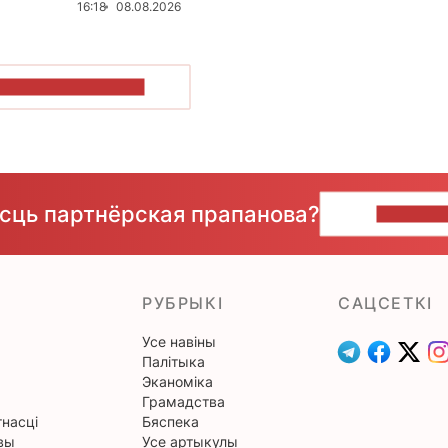
16:18
08.08.2026
ПАКАЗАЦЬ БОЛЬШ
ёсць партнёрская прапанова?
НАПІШЫ
РУБРЫКІ
САЦСЕТКІ
Усе навіны
Палітыка
Эканоміка
Грамадства
насці
Бяспека
вы
Усе артыкулы