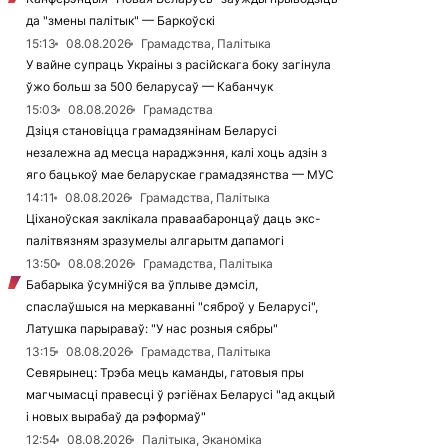
да "змены палітык" — Баркоўскі
15:13
08.08.2026
Грамадства, Палітыка
У вайне супраць Украіны з расійскага боку загінула
ўжо больш за 500 беларусаў — Кабанчук
15:03
08.08.2026
Грамадства
Дзіця становіцца грамадзянінам Беларусі
незалежна ад месца нараджэння, калі хоць адзін з
яго бацькоў мае беларускае грамадзянства — МУС
14:11
08.08.2026
Грамадства, Палітыка
Ціханоўская заклікала праваабаронцаў даць экс-
палітвязням зразумелы алгарытм дапамогі
13:50
08.08.2026
Грамадства, Палітыка
Бабарыка ўсумніўся ва ўплыве дэмсіл,
спаслаўшыся на меркаванні "сяброў у Беларусі",
Латушка парыраваў: "У нас розныя сябры"
13:15
08.08.2026
Грамадства, Палітыка
Севярынец: Трэба мець каманды, гатовыя пры
магчымасці правесці ў рэгіёнах Беларусі "ад акцый
і новых вырабаў да рэформаў"
12:54
08.08.2026
Палітыка, Эканоміка