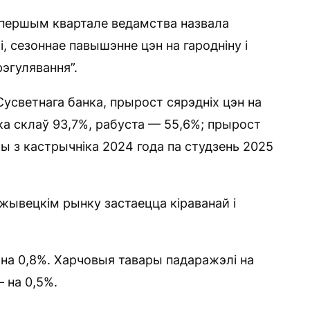
 першым квартале ведамства назвала
 сезоннае павышэнне цэн на гародніну і
рэгулявання”.
усветнага банка, прырост сярэдніх цэн на
ка склаў 93,7%, рабуста — 55,6%; прырост
ы з кастрычніка 2024 года па студзень 2025
ажывецкім рынку застаецца кіраванай і
 на 0,8%. Харчовыя тавары падаражэлі на
— на 0,5%.