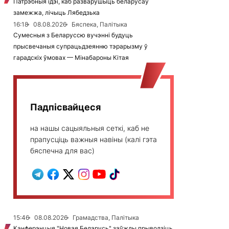
Патрэбныя ідэі, каб разварушыць беларусаў
замежжа, лічыць Лябедзька
16:18
08.08.2026
Бяспека, Палітыка
Сумесныя з Беларуссю вучэнні будуць
прысвечаныя супрацьдзеянню тэрарызму ў
гарадскіх ўмовах — Мінабароны Кітая
Падпісвайцеся
на нашы сацыяльныя сеткі, каб не
прапусціць важныя навіны (калі гэта
бяспечна для вас)
15:46
08.08.2026
Грамадства, Палітыка
Канферэнцыя "Новая Беларусь" заўжды прыводзіць