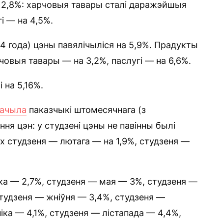
на 2,8%: харчовыя тавары сталі даражэйшыя
і — на 4,5%.
4 года) цэны павялічыліся на 5,9%. Прадукты
човыя тавары — на 3,2%, паслугі — на 6,6%.
 на 5,16%.
ачыла
паказчыкі штомесячнага (з
ня цэн: у студзені цэны не павінны былі
х студзеня — лютага — на 1,9%, студзеня —
іка — 2,7%, студзеня — мая — 3%, студзеня —
студзеня — жніўня — 3,4%, студзеня —
іка — 4,1%, студзеня — лістапада — 4,4%,