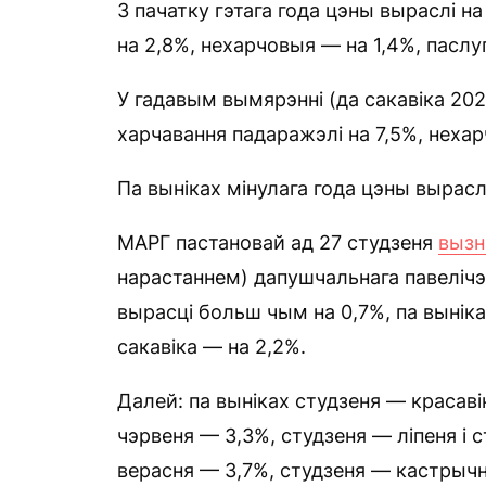
З пачатку гэтага года цэны выраслі 
на 2,8%, нехарчовыя — на 1,4%, паслуг
У гадавым вымярэнні (да сакавіка 202
харчавання падаражэлі на 7,5%, нехар
Па выніках мінулага года цэны выраслі
МАРГ пастановай ад 27 студзеня
вызн
нарастаннем) дапушчальнага павелічэн
вырасці больш чым на 0,7%, па выніка
сакавіка — на 2,2%.
Далей: па выніках студзеня — красав
чэрвеня — 3,3%, студзеня — ліпеня і 
верасня — 3,7%, студзеня — кастрычн