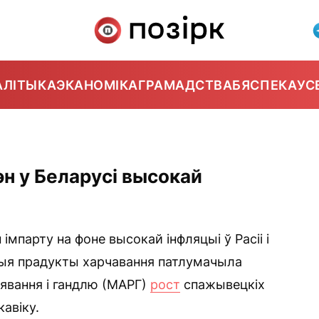
АЛІТЫКА
ЭКАНОМІКА
ГРАМАДСТВА
БЯСПЕКА
УС
н у Беларусі высокай
мпарту на фоне высокай інфляцыі ў Расіі і
ныя прадукты харчавання патлумачыла
явання і гандлю (МАРГ)
рост
спажывецкіх
авіку.