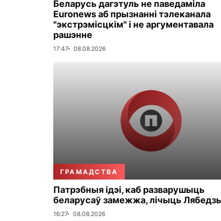
Беларусь дагэтуль не паведаміла
Euronews аб прызнанні тэлеканала
"экстрэмісцкім" і не аргументавала
рашэнне
17:47
08.08.2026
ГРАМАДСТВА
Патрэбныя ідэі, каб разварушыць
беларусаў замежжа, лічыць Лябедз
16:27
08.08.2026