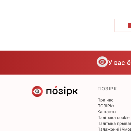
У вас 
ПОЗІРК
Пра нас
ПОЗІРК+
Кантакты
Палітыка cookie
Палітыка прыват
Палажэнні і ўмо