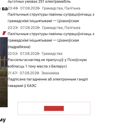
льготных умовах 251 электрамабіль
 ва
23:48
07.08.2026
Грамадства, Палітыка
Палітычныя структуры павінны супрацоўнічаць з
грамадскімі ініцыятывамі — Ціханоўская
23:23
07.08.2026
Грамадства, Палітыка
Палітычныя структуры павінны супрацоўнічаць з
грамадскімі ініцыятывамі — Ціханоўская
(падрабязна)
22:02
07.08.2026
Грамадства
Рассельгаснагляд не прапусціў у Пскоўскую
вобласць 1 тону масла з Беларусі
21:47
07.08.2026
Эканоміка
Падпісана пагадненне аб электронным гандлі
таварамі ў ЕАЭС
ЧЫТАЦЬ
му