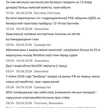
За сем месяцаў насельніцтва Беларусі прадало на 1,3 млрд
долараў больш наяўнай валюты, чым набыло
10:50
06.08.2026
Бяспека, Палітыка
Вучэнні міратворчых сіл і падраздзяленняў РХБ-абароны АДКБ на
беларускай тэрыторыі пройдуць 12–16 кастрычніка
10:04
06.08.2026
Эканоміка
Урад вярнуў нулявыя экспартныя пошліны на лёгкія
вуглевадародныя газы
09:55
06.08.2026
Грамадства
Абвінавачаны ў вырошчванні канопляў і захоўванні больш як 25 кг
марыхуаны жыхар Жлобіна паўстане перад судом
09:30
06.08.2026
Эканоміка
Другі энергаблок БелАЭС вернуты ў працу
09:01
06.08.2026
Эканоміка
У ліпені 2026 года “БелДжы” прадаў на рынку РФ на чвэрць менш
новых аўтамабіляў, чым годам раней
08:28
06.08.2026
Грамадства
МНС папярэджвае пра небяспеку ўзнікнення лясных пажараў і
парушэння электразабеспячэння праз спёку
08:25
06.08.2026
Палітыка, Эканоміка