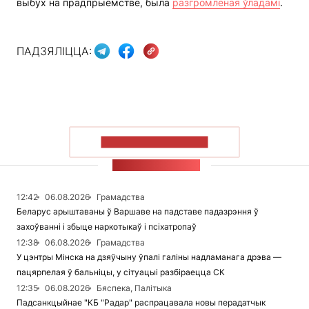
выбух на прадпрыемстве, была
разгромленая ўладамі
.
ПАДЗЯЛІЦЦА:
ПАКАЗАЦЬ БОЛЬШ
СТУЖКА НАВІН
12:42
06.08.2026
Грамадства
Беларус арыштаваны ў Варшаве на падставе падазрэння ў
захоўванні і збыце наркотыкаў і псіхатропаў
12:38
06.08.2026
Грамадства
У цэнтры Мінска на дзяўчыну ўпалі галіны надламанага дрэва —
пацярпелая ў бальніцы, у сітуацыі разбіраецца СК
12:35
06.08.2026
Бяспека, Палітыка
Падсанкцыйнае "КБ "Радар" распрацавала новы перадатчык