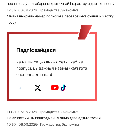
перашкодаў для абароны крытычнай інфраструктуры ад дронаў
12:31
06.08.2026
Грамадства, Эканоміка
Мытня выкрыла намер польскага перавозчыка схаваць частку
грузу
Падпісвайцеся
на нашы сацыяльныя сеткі, каб не
прапусціць важныя навіны (калі гэта
бяспечна для вас)
11:08
06.08.2026
Грамадства, Эканоміка
На аб'ектах АПК пашкоджаныя яшчэ дзве адзінкі тэхнікі
10:57
06.08.2026
Грамадства, Эканоміка