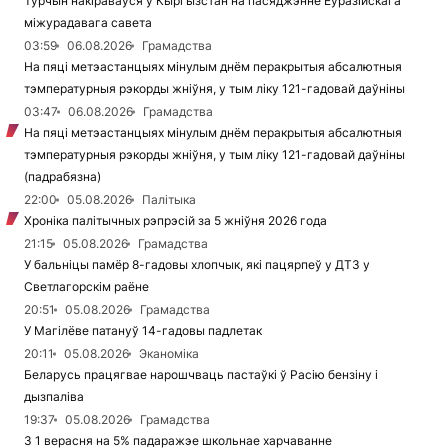
Турчын накіраваўся ў Кыргызстан на пасяджэнне Еўразійскага
міжурадавага савета
03:59
06.08.2026
Грамадства
На пяці метэастанцыях мінулым днём перакрытыя абсалютныя
тэмпературныя рэкорды жніўня, у тым ліку 121-гадовай даўніны
03:47
06.08.2026
Грамадства
На пяці метэастанцыях мінулым днём перакрытыя абсалютныя
тэмпературныя рэкорды жніўня, у тым ліку 121-гадовай даўніны
(падрабязна)
22:00
05.08.2026
Палітыка
Хроніка палітычных рэпрэсій за 5 жніўня 2026 года
21:15
05.08.2026
Грамадства
У бальніцы памёр 8-гадовы хлопчык, які пацярпеў у ДТЗ у
Светлагорскім раёне
20:51
05.08.2026
Грамадства
У Магілёве патануў 14-гадовы падлетак
20:11
05.08.2026
Эканоміка
Беларусь працягвае нарошчваць пастаўкі ў Расію бензіну і
дызпаліва
19:37
05.08.2026
Грамадства
З 1 верасня на 5% падаражэе школьнае харчаванне