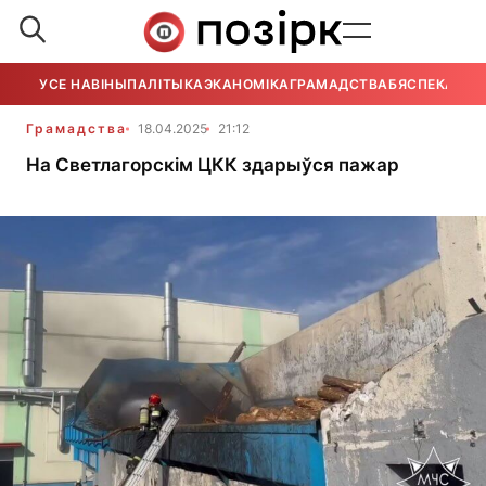
УСЕ НАВІНЫ
ПАЛІТЫКА
ЭКАНОМІКА
ГРАМАДСТВА
БЯСПЕКА
УСЕ
Грамадства
18.04.2025
21:12
На Светлагорскім ЦКК здарыўся пажар