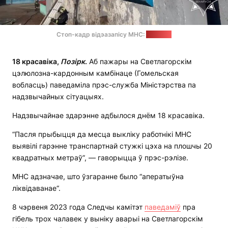
Стоп-кадр відэазапісу МНС:
"Позірк"
18 красавіка,
П
о
зірк
.
Аб пажары на Светлагорскім
цэлюлозна-кардонным камбінаце (Гомельская
вобласць) паведаміла прэс-служба Міністэрства па
надзвычайных сітуацыях.
Надзвычайнае здарэнне адбылося днём 18 красавіка.
“Пасля прыбыцця да месца выкліку работнікі МНС
выявілі гарэнне транспартнай стужкі цэха на плошчы 20
квадратных метраў”, — гаворыцца ў прэс-рэлізе.
МНС адзначае, што ўзгаранне было “аператыўна
ліквідаванае“.
8 чэрвеня 2023 года Следчы камітэт
паведаміў
пра
гібель трох чалавек у выніку аварыі на Светлагорскім