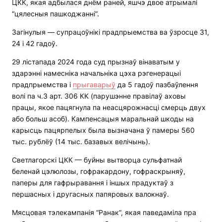
ЦКК, якая адбылася днём раней, яшчэ двое атрымалі
“цялесныя пашкоджанні”.
Загінулыя — супрацоўнікі прадпрыемства ва ўзросце 31,
24 і 42 гадоў.
29 лістапада 2024 года суд прызнаў вінаватым у
здарэнні намесніка начальніка цэха рэгенерацыі
прадпрыемства і
прыгаварыў
да 5 гадоў пазбаўлення
волі па ч.3 арт. 306 КК (парушэнне правілаў аховы
працы, якое пацягнула па неасцярожнасці смерць двух
або больш асоб). Кампенсацыя маральнай шкоды на
карысць пацярпелых была вызначана ў памеры 560
тыс. рублёў (14 тыс. базавых велічынь).
Светлагорскі ЦКК — буйны вытворца сульфатнай
беленай цэлюлозы, гофракардону, гофраскрыняў,
паперы для гафрыравання і іншых прадуктаў з
першасных і другасных папяровых валокнаў.
Мясцовая тэлекампанія “Ранак“, якая паведаміла пра