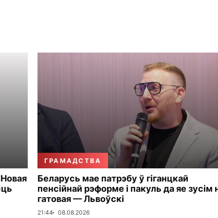
ГРАМАДСТВА
"Новая
Беларусь мае патрэбу ў гіганцкай
сць
пенсійнай рэформе і пакуль да яе зусім 
гатовая — Львоўскі
21:44
08.08.2026