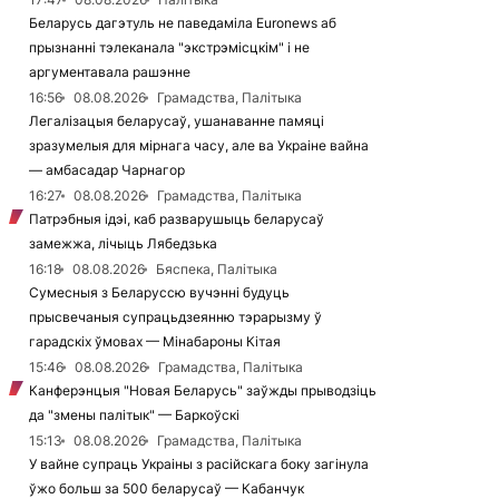
Беларусь дагэтуль не паведаміла Euronews аб
прызнанні тэлеканала "экстрэмісцкім" і не
аргументавала рашэнне
16:56
08.08.2026
Грамадства, Палітыка
Легалізацыя беларусаў, ушанаванне памяці
зразумелыя для мірнага часу, але ва Украіне вайна
— амбасадар Чарнагор
16:27
08.08.2026
Грамадства, Палітыка
Патрэбныя ідэі, каб разварушыць беларусаў
замежжа, лічыць Лябедзька
16:18
08.08.2026
Бяспека, Палітыка
Сумесныя з Беларуссю вучэнні будуць
прысвечаныя супрацьдзеянню тэрарызму ў
гарадскіх ўмовах — Мінабароны Кітая
15:46
08.08.2026
Грамадства, Палітыка
Канферэнцыя "Новая Беларусь" заўжды прыводзіць
да "змены палітык" — Баркоўскі
15:13
08.08.2026
Грамадства, Палітыка
У вайне супраць Украіны з расійскага боку загінула
ўжо больш за 500 беларусаў — Кабанчук