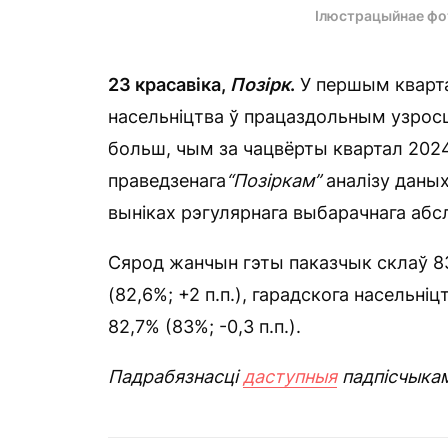
Ілюстрацыйнае фо
23 красавіка,
Позірк
.
У першым кварта
насельніцтва ў працаздольным узросц
больш, чым за чацвёрты квартал 2024-
праведзенага
“Позіркам”
аналізу даных
выніках рэгулярнага выбарачнага абсл
Сярод жанчын гэты паказчык склаў 83
(82,6%; +2 п.п.), гарадскога насельніц
82,7% (83%; -0,3 п.п.).
Падрабязнасці
даступныя
падпісчыка