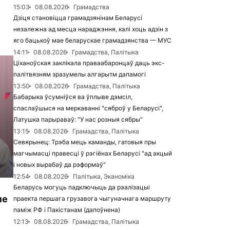
15:03
08.08.2026
Грамадства
Дзіця становіцца грамадзянінам Беларусі
незалежна ад месца нараджэння, калі хоць адзін з
яго бацькоў мае беларускае грамадзянства — МУС
14:11
08.08.2026
Грамадства, Палітыка
Ціханоўская заклікала праваабаронцаў даць экс-
палітвязням зразумелы алгарытм дапамогі
13:50
08.08.2026
Грамадства, Палітыка
Бабарыка ўсумніўся ва ўплыве дэмсіл,
спаслаўшыся на меркаванні "сяброў у Беларусі",
Латушка парыраваў: "У нас розныя сябры"
13:15
08.08.2026
Грамадства, Палітыка
Севярынец: Трэба мець каманды, гатовыя пры
магчымасці правесці ў рэгіёнах Беларусі "ад акцый
і новых вырабаў да рэформаў"
12:54
08.08.2026
Палітыка, Эканоміка
Беларусь могуць падключыць да рэалізацыі
не
праекта першага грузавога чыгуначнага маршруту
паміж РФ і Пакістанам (дапоўнена)
12:13
08.08.2026
Грамадства, Палітыка