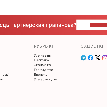
ёсць партнёрская прапанова?
НАПІШЫ
РУБРЫКІ
САЦСЕТКІ
Усе навіны
Палітыка
Эканоміка
Грамадства
насці
Бяспека
вы
Усе артыкулы