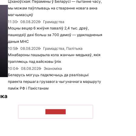
Ціханоўская: Перамены ў Беларусі — пытанне часу,
мы можам паўплываць на стварэнне новага акна
магчымасцяў
11:30
08.08.2026
Грамадства
Моцны вецер 6 жніўня паваліў 2,4 тыс. дрэў,
пашкодзіў дахі больш за 700 дамоў — удакладненыя
даныя МНС
10:58
08.08.2026
Грамадства, Палітыка
Мінабароны пашырыла кола жанчын-медыкаў, якія
трапляюць пад вайсковы ўлік
10:04
08.08.2026
Эканоміка
Беларусь могуць падключыць да рэалізацыі
праекта першага грузавога чыгуначнага маршруту
паміж РФ і Пакістанам
нка
ЧЫТАЦЬ