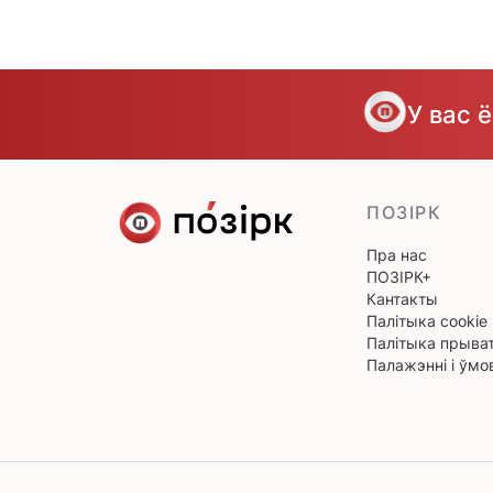
У вас 
ПОЗІРК
Пра нас
ПОЗІРК+
Кантакты
Палітыка cookie
Палітыка прыват
Палажэнні і ўмо