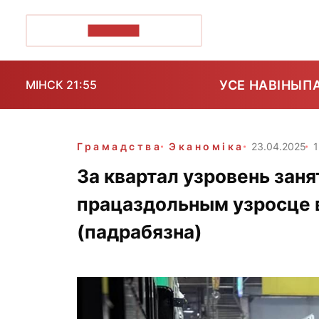
ПОЗІРК+
УСЕ НАВІНЫ
П
МІНСК 21:55
Грамадства
Эканоміка
23.04.2025
1
За квартал узровень заня
працаздольным узросце в
(падрабязна)