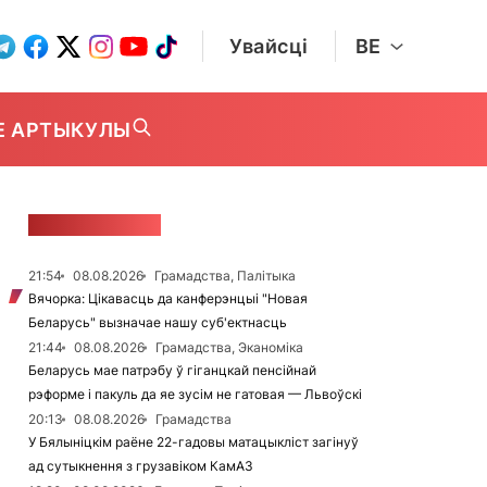
Увайсці
BE
Е АРТЫКУЛЫ
СТУЖКА НАВІН
21:54
08.08.2026
Грамадства, Палітыка
Вячорка: Цікавасць да канферэнцыі "Новая
Беларусь" вызначае нашу суб'ектнасць
21:44
08.08.2026
Грамадства, Эканоміка
Беларусь мае патрэбу ў гіганцкай пенсійнай
рэформе і пакуль да яе зусім не гатовая — Львоўскі
20:13
08.08.2026
Грамадства
У Бялыніцкім раёне 22-гадовы матацыкліст загінуў
ад сутыкнення з грузавіком КамАЗ