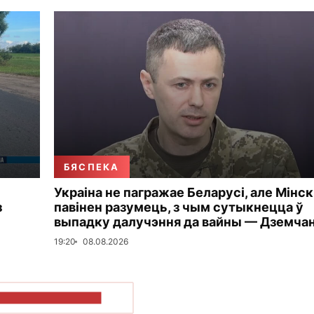
БЯСПЕКА
Украіна не пагражае Беларусі, але Мінск
з
павінен разумець, з чым сутыкнецца ў
выпадку далучэння да вайны — Дземча
19:20
08.08.2026
ПАКАЗАЦЬ БОЛЬШ