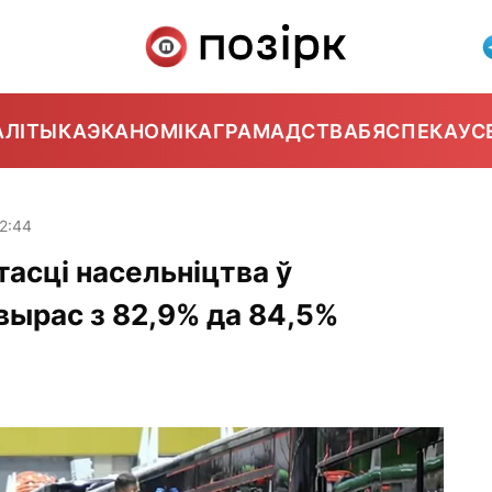
АЛІТЫКА
ЭКАНОМІКА
ГРАМАДСТВА
БЯСПЕКА
УС
2:44
тасці насельніцтва ў
ырас з 82,9% да 84,5%