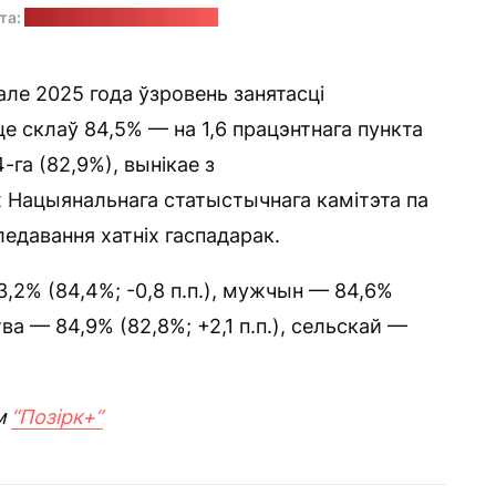
та:
агенцтва "Мінск-Навіны"
ле 2025 года ўзровень занятасці
е склаў 84,5% — на 1,6 працэнтнага пункта
га (82,9%), вынікае з
 Нацыянальнага статыстычнага камітэта па
едавання хатніх гаспадарак.
,2% (84,4%; -0,8 п.п.), мужчын — 84,6%
тва — 84,9% (82,8%; +2,1 п.п.), сельскай —
м
“Позірк+”