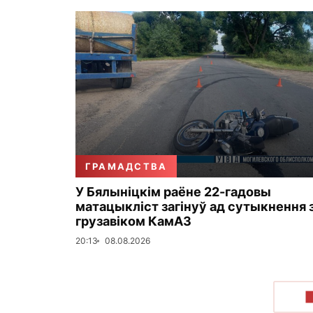
ГРАМАДСТВА
У Бялыніцкім раёне 22-гадовы
матацыкліст загінуў ад сутыкнення 
грузавіком КамАЗ
20:13
08.08.2026