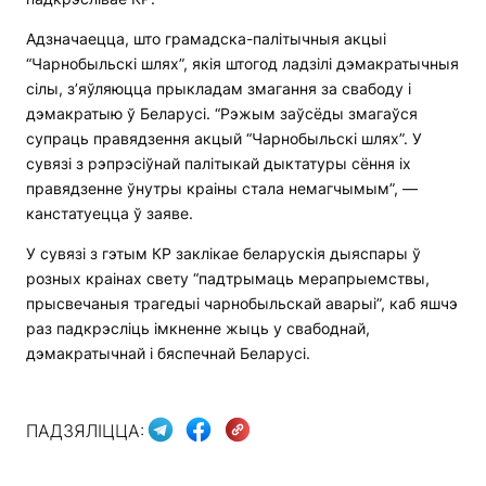
Адзначаецца, што грамадска-палітычныя акцыі
“Чарнобыльскі шлях”, якія штогод ладзілі дэмакратычныя
сілы, з’яўляюцца прыкладам змагання за свабоду і
дэмакратыю ў Беларусі. “Рэжым заўсёды змагаўся
супраць правядзення акцый “Чарнобыльскі шлях”. У
сувязі з рэпрэсіўнай палітыкай дыктатуры сёння іх
правядзенне ўнутры краіны стала немагчымым”, —
канстатуецца ў заяве.
У сувязі з гэтым КР заклікае беларускія дыяспары ў
розных краінах свету “падтрымаць мерапрыемствы,
прысвечаныя трагедыі чарнобыльскай аварыі”, каб яшчэ
раз падкрэсліць імкненне жыць у свабоднай,
дэмакратычнай і бяспечнай Беларусі.
ПАДЗЯЛІЦЦА: