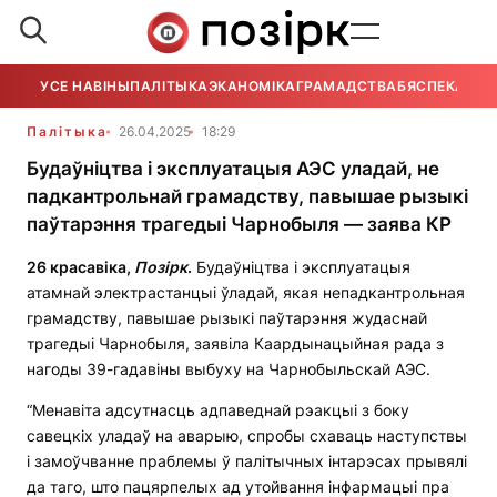
УСЕ НАВІНЫ
ПАЛІТЫКА
ЭКАНОМІКА
ГРАМАДСТВА
БЯСПЕКА
УСЕ
Палітыка
26.04.2025
18:29
Будаўніцтва і эксплуатацыя АЭС уладай, не
падкантрольнай грамадству, павышае рызыкі
паўтарэння трагедыі Чарнобыля — заява КР
26 красавіка,
Позірк
.
Будаўніцтва і эксплуатацыя
атамнай электрастанцыі ўладай, якая непадкантрольная
грамадству, павышае рызыкі паўтарэння жудаснай
трагедыі Чарнобыля, заявіла Каардынацыйная рада з
нагоды 39-гадавіны выбуху на Чарнобыльскай АЭС.
“Менавіта адсутнасць адпаведнай рэакцыі з боку
савецкіх уладаў на аварыю, спробы схаваць наступствы
і замоўчванне праблемы ў палітычных інтарэсах прывялі
да таго, што пацярпелых ад утойвання інфармацыі пра