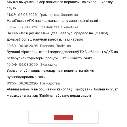
Мытня выкрыла намер польскага перавозчыка схаваць частку
грузу
11:08
06.08.2026
Грамадства, Эканоміка
На аб'ектах АПК пашкоджаныя яшчэ дзве адзінкі тэхнікі
10:57
06.08.2026
Грамадства, Эканоміка
За сем месяцаў насельніцтва Беларусі прадало на 1,3 млрд
долараў больш наяўнай валюты, чым набыло
10:50
06.08.2026
Бяспека, Палітыка
Вучэнні міратворчых сіл і падраздзяленняў РХБ-абароны АДКБ на
беларускай тэрыторыі пройдуць 12–16 кастрычніка
10:04
06.08.2026
Эканоміка
Урад вярнуў нулявыя экспартныя пошліны на лёгкія
вуглевадародныя газы
09:55
06.08.2026
Грамадства
Абвінавачаны ў вырошчванні канопляў і захоўванні больш як 25 кг
марыхуаны жыхар Жлобіна паўстане перад судом
ЧЫТАЦЬ