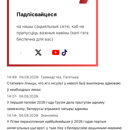
Падпісвайцеся
на нашы сацыяльныя сеткі, каб не
прапусціць важныя навіны (калі гэта
бяспечна для вас)
14:49
06.08.2026
Грамадства, Палітыка
Статкевіч лічыць, что яго інсульт у няволі быў выкліканы адмоваю
ў неабходных леках
14:27
06.08.2026
У першай палове 2026 года Грузія дала прытулак аднаму
замежніку, беларусы атрымалі чатыры адмовы
14:14
06.08.2026
Эканоміка
У Літве перахопленая найбуйнейшая ў 2026 годзе партыя
нелегальных цыгарэт, у тым ліку з беларускімі акцызнымі маркамі