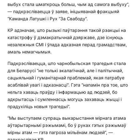
выбух стала шматкроць больш, чым ад самога выбуху”,
— падкрэсліваецца ў заяве, ініцыяванай фракцыяй
“Каманда Латушкі і Рух “За Свабоду”.
КР адзначае, што рызыкі паўтарэння такой рэакцыі на
катастрофу ў дэмакратычнай дзяржаве, дзе існуюць
незалежныя СМІ і ўлада адказная перад грамадствам,
амаль немагчымыя.
Падкрэсліваецца, што чарнобыльская трагедыя стала
для Беларусі “не толькі экалагічнай, але і палітычнай,
сацыяльнай і гуманітарнай праблемай, якая патрабуе
асаблівай увагі і адказнасці”. Гэта “напамін пра тое, што
нельга хаваць праўду і інфармацыю ад людзей, бо
адкрытасць і сумленнасць могуць захаваць жыцці і
прадухіліць новыя трагедыі”.
“Мы выступаем супраць выкарыстання мірнага атама
аўтарытарнымі рэжымамі, бо ў руках гэтых рэжымаў
мірны атам — гэта пагроза мільёнам людзей”, —
падкрэслівае КР.