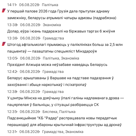
14:11
06.08.2026
Палітыка
У першай палове 2026 года Грузія дала прытулак аднаму
замежніку, беларусы атрымалі чатыры адмовы (падрабязна)
13:38
06.08.2026
Эканоміка
Долар, еўра і юань падаражэлі на біржавых таргах 6 жніўня
13:36
06.08.2026
Грамадства
Штогод афтальмолагі прымаюць у паліклініках больш за 2,5 млн
пацыентаў — пазаштатны спецыяліст Мінздароўя
13:05
06.08.2026
Палітыка, Эканоміка
Прэзідэнт Алжыра можа неўзабаве наведаць Беларусь
12:42
06.08.2026
Грамадства
Беларус арыштаваны ў Варшаве на падставе падазрэння ў
захоўванні і збыце наркотыкаў і псіхатропаў
12:38
06.08.2026
Грамадства
У цэнтры Мінска на дзяўчыну ўпалі галіны надламанага дрэва —
пацярпелая ў бальніцы, у сітуацыі разбіраецца СК
12:35
06.08.2026
Бяспека, Палітыка
Падсанкцыйнае "КБ "Радар" распрацавала новы перадатчык
перашкодаў для абароны крытычнай інфраструктуры ад дронаў
12:31
06.08.2026
Грамадства, Эканоміка