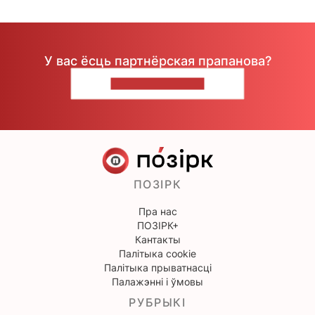
У вас ёсць партнёрская прапанова?
НАПІШЫЦЕ НАМ
ПОЗІРК
Пра нас
ПОЗІРК+
Кантакты
Палітыка cookie
Палітыка прыватнасці
Палажэнні і ўмовы
РУБРЫКІ