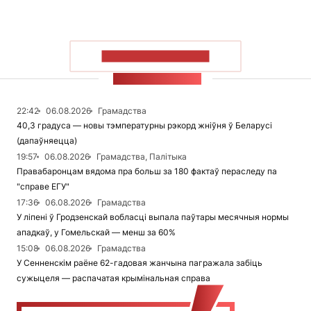
ПАКАЗАЦЬ БОЛЬШ
СТУЖКА НАВІН
22:42
06.08.2026
Грамадства
40,3 градуса — новы тэмпературны рэкорд жніўня ў Беларусі
(дапаўняецца)
19:57
06.08.2026
Грамадства, Палітыка
Правабаронцам вядома пра больш за 180 фактаў пераследу па
"справе ЕГУ"
17:36
06.08.2026
Грамадства
У ліпені ў Гродзенскай вобласці выпала паўтары месячныя нормы
ападкаў, у Гомельскай — менш за 60%
15:08
06.08.2026
Грамадства
У Сенненскім раёне 62-гадовая жанчына пагражала забіць
сужыцеля — распачатая крымінальная справа