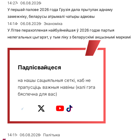
14:27
06.08.2026
У першай палове 2026 года Грузія дала прытулак аднаму
замежніку, беларусы атрымалі чатыры адмовы
14:14
06.08.2026
Эканоміка
У Літве перахопленая найбуйнейшая ў 2026 годзе партыя
нелегальных цыгарэт, у тым ліку з беларускімі акцызнымі маркамі
Падпісвайцеся
на нашы сацыяльныя сеткі, каб не
прапусціць важныя навіны (калі гэта
бяспечна для вас)
14:11
06.08.2026
Палітыка