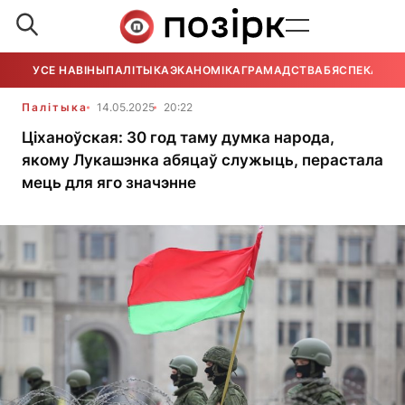
УСЕ НАВІНЫ
ПАЛІТЫКА
ЭКАНОМІКА
ГРАМАДСТВА
БЯСПЕКА
УСЕ
Палітыка
14.05.2025
20:22
Ціханоўская: 30 год таму думка народа,
якому Лукашэнка абяцаў служыць, перастала
мець для яго значэнне