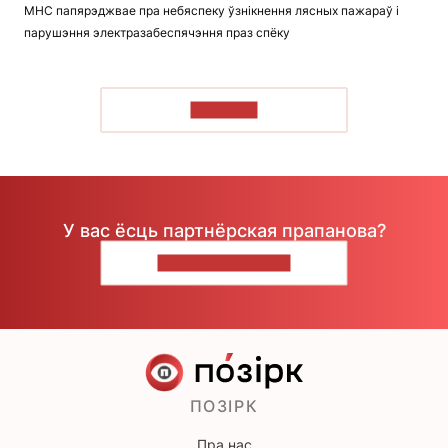
МНС папярэджвае пра небяспеку ўзнікнення лясных пажараў і
парушэння электразабеспячэння праз спёку
ЧЫТАЦЬ
У вас ёсць партнёрская прапанова?
НАПІШЫЦЕ НАМ
ПОЗІРК
Пра нас