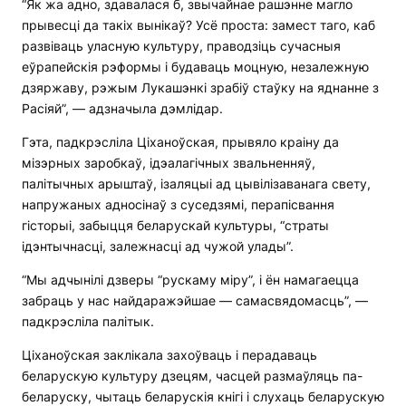
“Як жа адно, здавалася б, звычайнае рашэнне магло
прывесці да такіх вынікаў? Усё проста: замест таго, каб
развіваць уласную культуру, праводзіць сучасныя
еўрапейскія рэформы і будаваць моцную, незалежную
дзяржаву, рэжым Лукашэнкі зрабіў стаўку на яднанне з
Расіяй”, — адзначыла дэмлідар.
Гэта, падкрэсліла Ціханоўская, прывяло краіну да
мізэрных заробкаў, ідэалагічных звальненняў,
палітычных арыштаў, ізаляцыі ад цывілізаванага свету,
напружаных адносінаў з суседзямі, перапісвання
гісторыі, забыцця беларускай культуры, “страты
ідэнтычнасці, залежнасці ад чужой улады”.
“Мы адчынілі дзверы “рускаму міру”, і ён намагаецца
забраць у нас найдаражэйшае — самасвядомасць”, —
падкрэсліла палітык.
Ціханоўская заклікала захоўваць і перадаваць
беларускую культуру дзецям, часцей размаўляць па-
беларуску, чытаць беларускія кнігі і слухаць беларускую