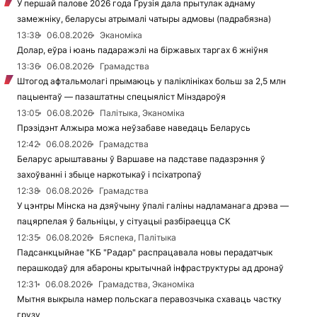
У першай палове 2026 года Грузія дала прытулак аднаму
замежніку, беларусы атрымалі чатыры адмовы (падрабязна)
13:38
06.08.2026
Эканоміка
Долар, еўра і юань падаражэлі на біржавых таргах 6 жніўня
13:36
06.08.2026
Грамадства
Штогод афтальмолагі прымаюць у паліклініках больш за 2,5 млн
пацыентаў — пазаштатны спецыяліст Мінздароўя
13:05
06.08.2026
Палітыка, Эканоміка
Прэзідэнт Алжыра можа неўзабаве наведаць Беларусь
12:42
06.08.2026
Грамадства
Беларус арыштаваны ў Варшаве на падставе падазрэння ў
захоўванні і збыце наркотыкаў і псіхатропаў
12:38
06.08.2026
Грамадства
У цэнтры Мінска на дзяўчыну ўпалі галіны надламанага дрэва —
пацярпелая ў бальніцы, у сітуацыі разбіраецца СК
12:35
06.08.2026
Бяспека, Палітыка
Падсанкцыйнае "КБ "Радар" распрацавала новы перадатчык
перашкодаў для абароны крытычнай інфраструктуры ад дронаў
12:31
06.08.2026
Грамадства, Эканоміка
Мытня выкрыла намер польскага перавозчыка схаваць частку
грузу