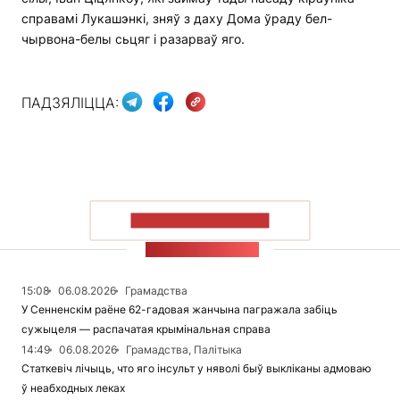
справамі Лукашэнкі, зняў з даху Дома ўраду бел-
чырвона-белы сьцяг і разарваў яго.
ПАДЗЯЛІЦЦА:
ПАКАЗАЦЬ БОЛЬШ
СТУЖКА НАВІН
15:08
06.08.2026
Грамадства
У Сенненскім раёне 62-гадовая жанчына пагражала забіць
сужыцеля — распачатая крымінальная справа
14:49
06.08.2026
Грамадства, Палітыка
Статкевіч лічыць, что яго інсульт у няволі быў выкліканы адмоваю
ў неабходных леках