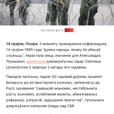
Архіўнае фота:
tut.by
14 траўня,
Позірк
.
З моманту правядзення рэферэндуму
14 траўня 1995 года “думка народа, якому ён абяцаў
служыць”, перастала мець значэнне для Аляксандра
Лукашэнкі,
адзначыла
дэмакратычны лідар Святлана
Ціханоўская ў звароце з нагоды яго гадавіны.
Паводле палітыка, падзеі 30-гадовай даўніны прывялі
Беларусь да аўтарытарнага рэжыму, залежнасці ад
Расіі, захавання “савецкай эканомікі, нестабільнага
росту эканомікі, аслабленай валюты, абмежаваных
рэформаў, рэпрэсій, задушэння пратэстаў”, татальнага
дзяржаўнага кантролю ўлады над СМІ.