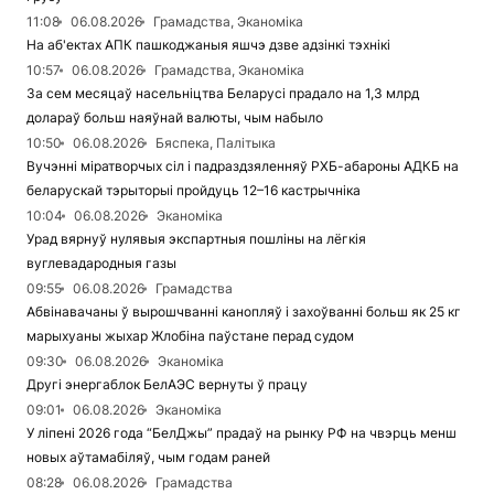
11:08
06.08.2026
Грамадства, Эканоміка
На аб'ектах АПК пашкоджаныя яшчэ дзве адзінкі тэхнікі
10:57
06.08.2026
Грамадства, Эканоміка
За сем месяцаў насельніцтва Беларусі прадало на 1,3 млрд
долараў больш наяўнай валюты, чым набыло
10:50
06.08.2026
Бяспека, Палітыка
Вучэнні міратворчых сіл і падраздзяленняў РХБ-абароны АДКБ на
беларускай тэрыторыі пройдуць 12–16 кастрычніка
10:04
06.08.2026
Эканоміка
Урад вярнуў нулявыя экспартныя пошліны на лёгкія
вуглевадародныя газы
09:55
06.08.2026
Грамадства
Абвінавачаны ў вырошчванні канопляў і захоўванні больш як 25 кг
марыхуаны жыхар Жлобіна паўстане перад судом
09:30
06.08.2026
Эканоміка
Другі энергаблок БелАЭС вернуты ў працу
09:01
06.08.2026
Эканоміка
У ліпені 2026 года “БелДжы” прадаў на рынку РФ на чвэрць менш
новых аўтамабіляў, чым годам раней
08:28
06.08.2026
Грамадства