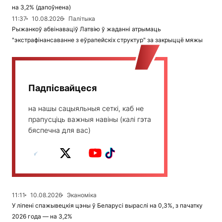
на 3,2% (дапоўнена)
11:37
10.08.2026
Палітыка
Рыжанкоў абвінаваціў Латвію ў жаданні атрымаць
"экстрафінансаванне з еўрапейскіх структур" за закрыццё мяжы
Падпісвайцеся
на нашы сацыяльныя сеткі, каб не
прапусціць важныя навіны (калі гэта
бяспечна для вас)
11:11
10.08.2026
Эканоміка
У ліпені спажывецкія цэны ў Беларусі выраслі на 0,3%, з пачатку
2026 года — на 3,2%