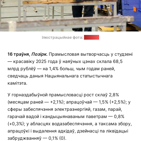
Ілюстрацыйнае фота:
1prof.by
16 траўня,
Позірк
.
Прамысловая вытворчасць у студзені
— красавіку 2025 года ў наяўных цэнах склала 68,5
млрд рублёў — на 1,4% больш, чым годам раней,
сведчаць даныя Нацыянальнага статыстычнага
камітэта.
У горназдабыўной прамысловасці рост склаў 2,8%
(месяцам раней — +2,1%); апрацоўчай — 1,5% (+2,5%); у
сферы забеспячэння электраэнергіяй, газам, парай,
гарачай вадой і кандыцыянаваным паветрам — 0,8%
(+0,3%); у абласцях водазабеспячэння, а таксама збору,
апрацоўкі і выдалення адкідаў, дзейнасці па ліквідацыі
забруджванняў — 0,1% (0).