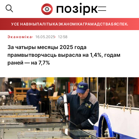
УСЕ НАВІНЫ
ПАЛІТЫКА
ЭКАНОМІКА
ГРАМАДСТВА
БЯСПЕКА
УСЕ
Эканоміка
16.05.2025
12:58
За чатыры месяцы 2025 года
прамвытворчасць вырасла на 1,4%, годам
раней — на 7,7%