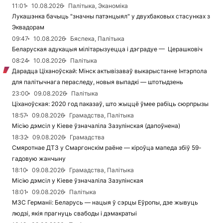
11:01
10.08.2026
Палітыка, Эканоміка
Лукашэнка бачыць "значны патэнцыял" у двухбаковых стасунках з
Эквадорам
09:47
10.08.2026
Бяспека, Палітыка
Беларуская адукацыя мілітарызуецца і дэградуе — Церашковіч
08:24
10.08.2026
Палітыка
Дарадца Ціханоўскай: Мінск актывізаваў выкарыстанне Інтэрпола
для палітычнага пераследу, новыя выпадкі — штотыдзень
23:00
09.08.2026
Палітыка
Ціханоўская: 2020 год паказаў, што жыццё ўмее рабіць сюрпрызы
18:57
09.08.2026
Грамадства, Палітыка
Місію дэмсіл у Кіеве ўзначаліла Зазулінская (дапоўнена)
18:32
09.08.2026
Грамадства
Смяротнае ДТЗ у Смаргонскім раёне — кіроўца мапеда збіў 59-
гадовую жанчыну
18:10
09.08.2026
Грамадства, Палітыка
Місію дэмсіл у Кіеве ўзначаліла Зазулінская
18:01
09.08.2026
Палітыка
МЗС Германіі: Беларусь — нацыя ў сэрцы Еўропы, дзе жывуць
людзі, якія прагнуць свабоды і дэмакратыі