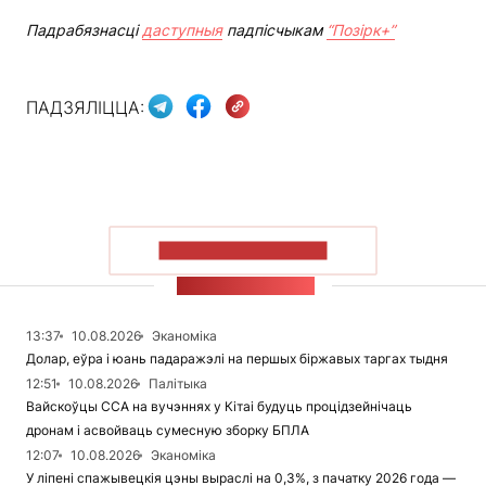
Падрабязнасці
даступныя
падпісчыкам
“Позірк+”
ПАДЗЯЛІЦЦА:
ПАКАЗАЦЬ БОЛЬШ
СТУЖКА НАВІН
13:37
10.08.2026
Эканоміка
Долар, еўра і юань падаражэлі на першых біржавых таргах тыдня
12:51
10.08.2026
Палітыка
Вайскоўцы ССА на вучэннях у Кітаі будуць процідзейнічаць
дронам і асвойваць сумесную зборку БПЛА
12:07
10.08.2026
Эканоміка
У ліпені спажывецкія цэны выраслі на 0,3%, з пачатку 2026 года —