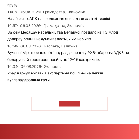
грузу
11:08
06.08.2026
Грамадства, Эканоміка
На аб'ектах АПК пашкоджаныя яшчэ дзве адзінкі тэхнікі
10:57
06.08.2026
Грамадства, Эканоміка
За сем месяцаў насельніцтва Беларусі прадало на 1,3 млрд
долараў больш наяўнай валюты, чым набыло
10:50
06.08.2026
Бяспека, Палітыка
Вучэнні міратворчых сіл і падраздзяленняў РХБ-абароны АДКБ на
беларускай тэрыторыі пройдуць 12–16 кастрычніка
10:04
06.08.2026
Эканоміка
Урад вярнуў нулявыя экспартныя пошліны на лёгкія
вуглевадародныя газы
ЧЫТАЦЬ