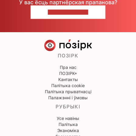
У вас ёсць партнёрская прапанова?
НАПІШЫЦЕ НАМ
ПОЗІРК
Пра нас
ПОЗІРК+
Кантакты
Палітыка cookie
Палітыка прыватнасці
Палажэнні і ўмовы
РУБРЫКІ
Усе навіны
Палітыка
Эканоміка