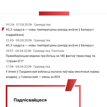
СТУЖКА НАВІН
00:24
07.08.2026
Грамадства
40,3 градуса — новы тэмпературны рэкорд жніўня ў Беларусі
(падрабязна)
22:42
06.08.2026
Грамадства
40,3 градуса — новы тэмпературны рэкорд жніўня ў Беларусі
19:57
06.08.2026
Грамадства, Палітыка
Правабаронцам вядома пра больш за 180 фактаў пераследу па
"справе ЕГУ"
17:36
06.08.2026
Грамадства
У ліпені ў Гродзенскай вобласці выпала паўтары месячныя нормы
ападкаў, у Гомельскай — менш за 60%
Падпісвайцеся