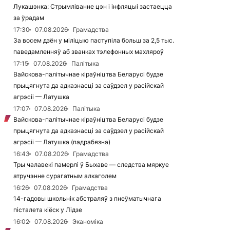
Лукашэнка: Стрымліванне цэн і інфляцыі застаецца
за ўрадам
17:30
07.08.2026
Грамадства
За восем дзён у міліцыю паступіла больш за 2,5 тыс.
паведамленняў аб званках тэлефонных махляроў
17:15
07.08.2026
Палітыка
Вайскова-палітычнае кіраўніцтва Беларусі будзе
прыцягнута да адказнасці за саўдзел у расійскай
агрэсіі — Латушка
17:07
07.08.2026
Палітыка
Вайскова-палітычнае кіраўніцтва Беларусі будзе
прыцягнута да адказнасці за саўдзел у расійскай
агрэсіі — Латушка (падрабязна)
16:43
07.08.2026
Грамадства
Тры чалавекі памерлі ў Быхаве — следства мяркуе
атручэнне сурагатным алкаголем
16:26
07.08.2026
Грамадства
14-гадовы школьнік абстраляў з пнеўматычнага
пісталета кіёск у Лідзе
16:02
07.08.2026
Эканоміка