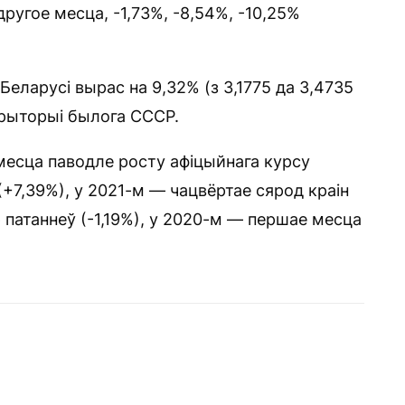
другое месца, -1,73%, -8,54%, -10,25%
Беларусі вырас на 9,32% (з 3,1775 да 3,4735
эрыторыі былога СССР.
 месца паводле росту афіцыйнага курсу
(+7,39%), у 2021-м — чацвёртае сярод краін
 патаннеў (-1,19%), у 2020-м — першае месца