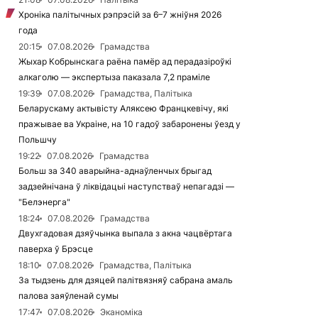
Хроніка палітычных рэпрэсій за 6–7 жніўня 2026
года
20:15
07.08.2026
Грамадства
Жыхар Кобрынскага раёна памёр ад перадазіроўкі
алкаголю — экспертыза паказала 7,2 праміле
19:39
07.08.2026
Грамадства, Палітыка
Беларускаму актывісту Аляксею Францкевічу, які
пражывае ва Украіне, на 10 гадоў забаронены ўезд у
Польшчу
19:22
07.08.2026
Грамадства
Больш за 340 аварыйна-аднаўленчых брыгад
задзейнічана ў ліквідацыі наступстваў непагадзі —
"Белэнерга"
18:24
07.08.2026
Грамадства
Двухгадовая дзяўчынка выпала з акна чацвёртага
паверха ў Брэсце
18:10
07.08.2026
Грамадства, Палітыка
За тыдзень для дзяцей палітвязняў сабрана амаль
палова заяўленай сумы
17:47
07.08.2026
Эканоміка