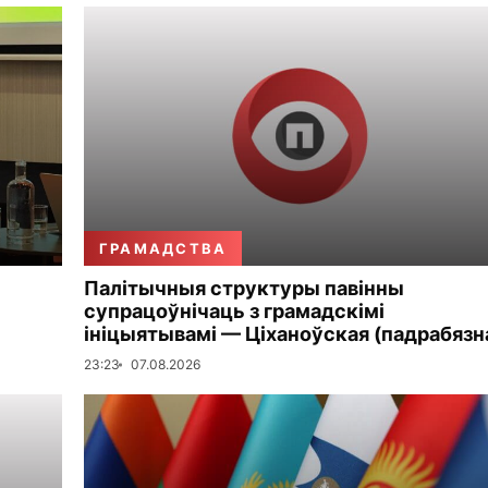
ГРАМАДСТВА
Палітычныя структуры павінны
супрацоўнічаць з грамадскімі
ініцыятывамі — Ціханоўская (падрабязн
23:23
07.08.2026