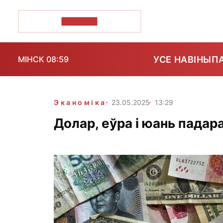
ПОЗІРК+
УСЕ НАВІНЫ
П
МІНСК 08:59
Эканоміка
23.05.2025
13:29
Долар, еўра і юань пада