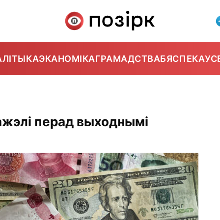
АЛІТЫКА
ЭКАНОМІКА
ГРАМАДСТВА
БЯСПЕКА
УС
ражэлі перад выходнымі