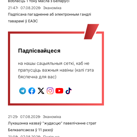
вобласць 1 тону масла з Беларусі
21:47
07.08.2026
Эканоміка
Падпісана пагадненне аб электронным гандлі
таварамі ў ЕАЭС
Падпісвайцеся
на нашы сацыяльныя сеткі, каб не
прапусціць важныя навіны (калі гэта
бяспечна для вас)
21:25
07.08.2026
Эканоміка
Лукашэнка назваў “жудасцю” павелічэнне страт
Белкаапсаюза ў 11 разоў
21:08
07.08.2026
Палітыка