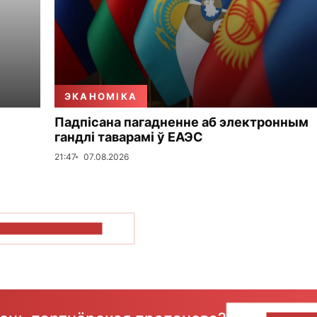
ЭКАНОМІКА
Падпісана пагадненне аб электронным
гандлі таварамі ў ЕАЭС
21:47
07.08.2026
ПАКАЗАЦЬ БОЛЬШ