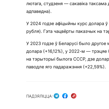
лютага, студзеня — сакавіка таксама 
адпаведна).
У 2024 годзе афіцыйны курс долара ў 
рубля). Гэта чацвёрты паказчык на т
У 2023 годзе ў Беларусі было другое
долара (+16,12%), у 2022-м — трэцяе 
на тэрыторыі былога СССР, дзе долар
паводле яго падаражэння (+22,59%).
ПАДЗЯЛІЦЦА: