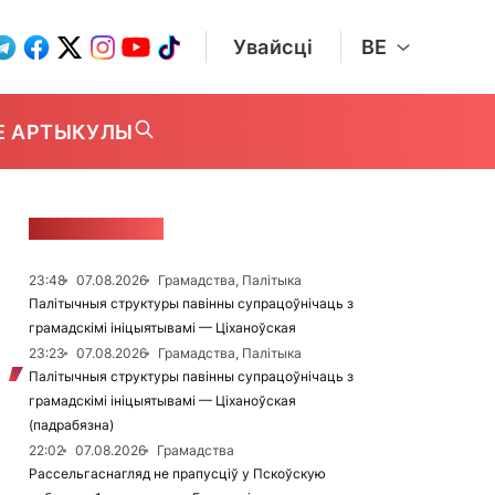
Увайсці
BE
Е АРТЫКУЛЫ
СТУЖКА НАВІН
23:48
07.08.2026
Грамадства, Палітыка
Палітычныя структуры павінны супрацоўнічаць з
грамадскімі ініцыятывамі — Ціханоўская
23:23
07.08.2026
Грамадства, Палітыка
Палітычныя структуры павінны супрацоўнічаць з
грамадскімі ініцыятывамі — Ціханоўская
(падрабязна)
22:02
07.08.2026
Грамадства
Рассельгаснагляд не прапусціў у Пскоўскую