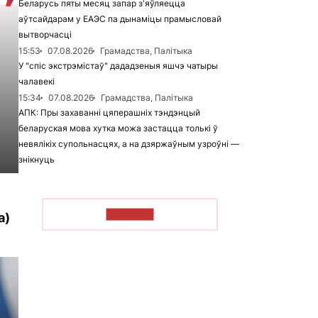
Беларусь пяты месяц запар з'яўляецца
аўтсайдарам у ЕАЭС па дынаміцы прамысловай
вытворчасці
15:53
07.08.2026
Грамадства, Палітыка
У "спіс экстрэмістаў" дададзеныя яшчэ чатыры
чалавекі
15:34
07.08.2026
Грамадства, Палітыка
АПК: Пры захаванні цяперашніх тэндэнцый
беларуская мова хутка можа застацца толькі ў
невялікіх супольнасцях, а на дзяржаўным узроўні —
знікнуць
ЧЫТАЦЬ
а)