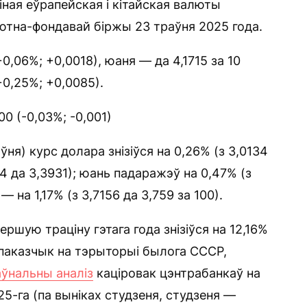
ная еўрапейская і кітайская валюты
ютна-фондавай біржы 23 траўня 2025 года.
0,06%; +0,0018), юаня — да 4,1715 за 10
+0,25%; +0,0085).
00 (-0,03%; -0,001)
ня) курс долара знізіўся на 0,26% (з 3,0134
,4 да 3,3931); юань падаражэў на 0,47% (з
 — на 1,17% (з 3,7156 да 3,759 за 100).
ршую траціну гэтага года знізіўся на 12,16%
гі паказчык на тэрыторыі былога СССР,
ўнальны аналіз
каціровак цэнтрабанкаў на
25-га (па выніках студзеня, студзеня —