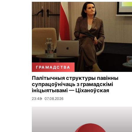
ГРАМАДСТВА
Палітычныя структуры павінны
супрацоўнічаць з грамадскімі
ініцыятывамі — Ціханоўская
23:48
07.08.2026