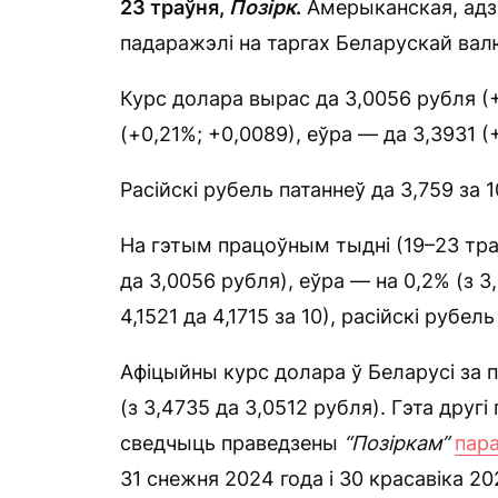
23 траўня,
Позірк
.
Амерыканская, адзі
падаражэлі на таргах Беларускай вал
Курс долара вырас да 3,0056 рубля (+
(+0,21%; +0,0089), еўра — да 3,3931 (
Расійскі рубель патаннеў да 3,759 за 1
На гэтым працоўным тыдні (19–23 траў
да 3,0056 рубля), еўра — на 0,2% (з 3
4,1521 да 4,1715 за 10), расійскі рубель
Афіцыйны курс долара ў Беларусі за пе
(з 3,4735 да 3,0512 рубля). Гэта дру
сведчыць праведзены
“Позіркам”
пара
31 снежня 2024 года і 30 красавіка 20