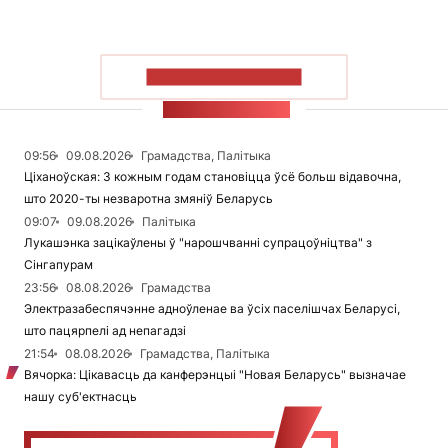
ПАКАЗАЦЬ БОЛЬШ
СТУЖКА НАВІН
09:56
09.08.2026
Грамадства, Палітыка
Ціханоўская: З кожным годам становіцца ўсё больш відавочна,
што 2020-ты незваротна змяніў Беларусь
09:07
09.08.2026
Палітыка
Лукашэнка зацікаўлены ў "нарошчванні супрацоўніцтва" з
Сінгапурам
23:56
08.08.2026
Грамадства
Электразабеспячэнне адноўленае ва ўсіх паселішчах Беларусі,
што пацярпелі ад непагадзі
21:54
08.08.2026
Грамадства, Палітыка
Вячорка: Цікавасць да канферэнцыі "Новая Беларусь" вызначае
нашу суб'ектнасць