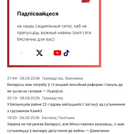
Падпісвайцеся
на нашы сацыяльныя сеткі, каб не
прапусціць важныя навіны (калі гэта
бяспечна для вас)
21:44
08.08.2026
Грамадства, Эканоміка
Беларусь мае патрэбу ў гіганцкай пенсійнай рэформе і пакуль да
яе зусім не гатовая — Львоўскі
20:13
08.08.2026
Грамадства
У Бялыніцкім раёне 22-гадовы матацыкліст загінуў ад сутыкнення
з грузавіком КамАЗ
19:20
08.08.2026
Бяспека, Палітыка
Украіна не пагражае Беларусі, але Мінск павінен разумець, з чым
сутыкнецца ў выпадку далучэння да вайны — Дземчанка