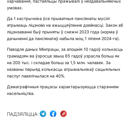
харчавання, пастаяльцы пражывалі ў нездавальняючых
умовах.
Да 1 кастрычніка ўсе прыватныя пансіянаты мусілі
атрымаць ліцэнзію на ажыццяўленне дзейнасці. Закон аб
ліцэнзаванні быў прыняты ў снежні 2023 года (норма ў
дачыненні да пансіянатаў набыла моц 1 ліпеня 2024-га).
Паводле даных Мінпрацы, за апошнія 10 гадоў колькасць
грамадзян ва ўзросце звыш 65 гадоў узрасла больш як
на 200 тыс. і складае больш за 1,5 млн. чалавек. За
названы перыяд колькасць атрымальнікаў сацыяльных
паслуг павялічылася на 40%.
Дэмаграфічныя працэсы характарызуюцца старэннем
насельніцтва.
ПАДЗЯЛІЦЦА: