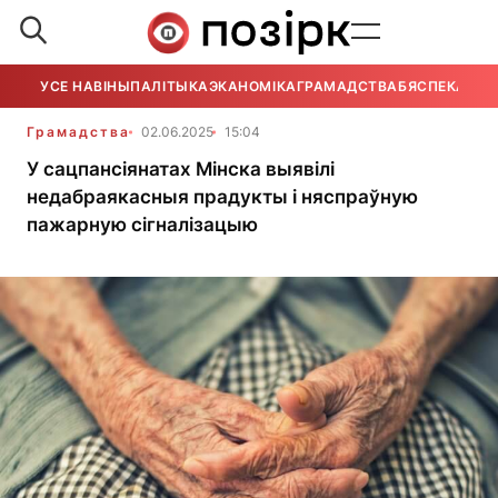
УСЕ НАВІНЫ
ПАЛІТЫКА
ЭКАНОМІКА
ГРАМАДСТВА
БЯСПЕКА
УСЕ
Грамадства
02.06.2025
15:04
У сацпансіянатах Мінска выявілі
недабраякасныя прадукты і няспраўную
пажарную сігналізацыю