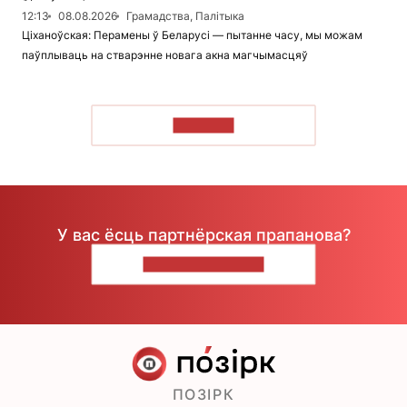
12:13
08.08.2026
Грамадства, Палітыка
Ціханоўская: Перамены ў Беларусі — пытанне часу, мы можам
паўплываць на стварэнне новага акна магчымасцяў
ЧЫТАЦЬ
У вас ёсць партнёрская прапанова?
НАПІШЫЦЕ НАМ
ПОЗІРК