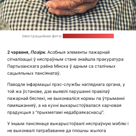
Ілюстрацыйнае фота:
Danie Franco / unsplash.com
2 чэрвеня,
Позірк
.
Асобныя элементы пажарнай
сігналізацыі ў няспраўным стане знайшла пракуратура
Партызанскага раёна Мінска ў адным са сталічных
сацыяльных пансіянатаў.
Паводле інфармацыі прэс-службы нагляднага органа, у
той жа ўстанове, дзе выявілі парушэнні правілаў
пажарнай бяспекі, не выконваліся нормы па ўтрыманні
памяшканняў, а на кухні выкарыстоўвалася харчовая
прадукцыя з “прыкметамі недабраякаснасці”.
У іншым пансіянаце выкарыстоўвалі няспраўную мэблю і
не выконвалі патрабаванне да плошчы жылога