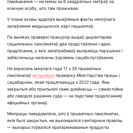
памяшкання — не менш за 6 квадратных метраў на
кожную асобу, што там пражывае.
У плане аховы здароўя выяўленыя факты няпоўнага
запаўнення медыцынскіх карт пацыентаў.
Па выніках праверкі пракурор выдаў дырэктарам
сацыяльных пансіянатаў два прадстаўленні і адно
прадпісанне, у якіх запатрабаваў выправіць парушэнні і
забяспечыць належны ўзровень сацабслугоўвання.
На верасень мінулага года 11 з 35 прыватных
пансіянатаў
не прайшлі
праверку Міністэрства працы і
сацабароны, якая працягваецца з 2022 года. Яны
закрытыя або прыпынілі сваю дзейнасць — самастойна
або паводле рашэння суда — на падставе прадпісанняў
афіцыйных органаў.
Мінпрацы паведамляла, што ў прыватных пансіянатах,
якія былі закрытыя, не выконваліся санітарныя правілы
— выкарыстоўваліся пратэрмінаваныя прадукты