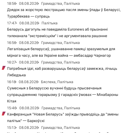
18:56
08.08.2026
Грамадства, Палітыка
Дзядок за жорсткую люстрацыю пасля змены ўлады ў Беларусі,
Турарбекава — супраць
17:47
08.08.2026
Палітыка
Беларусь дагэтуль не паведаміла Euronews аб прызнанні
тэлеканала "экстрэмісцкім" і не аргументавала рашэнне
16:56
08.08.2026
Грамадства, Палітыка
Легалізацыя беларусаў, ушанаванне памяці зразумелыя для
мірнага часу, але ва Украіне вайна — амбасадар Чарнагор
16:27
08.08.2026
Грамадства, Палітыка
Патрэбныя ідэі, каб разварушыць беларусаў замежжа, лічыць
Лябедзька
16:18
08.08.2026
Бяспека, Палітыка
Сумесныя з Беларуссю вучэнні будуць прысвечаныя
супрацьдзеянню тэрарызму ў гарадскіх ўмовах — Мінабароны
Кітая
15:46
08.08.2026
Грамадства, Палітыка
Канферэнцыя "Новая Беларусь" заўжды прыводзіць да "змены
палітык" — Баркоўскі
15:13
08.08.2026
Грамадства, Палітыка