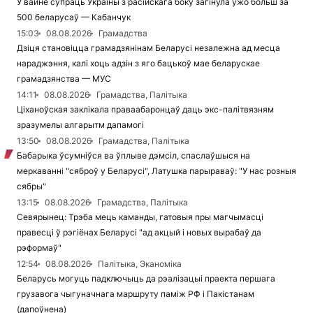
У вайне супраць Украіны з расійскага боку загінула ўжо больш за
500 беларусаў — Кабанчук
15:03
08.08.2026
Грамадства
Дзіця становіцца грамадзянінам Беларусі незалежна ад месца
нараджэння, калі хоць адзін з яго бацькоў мае беларускае
грамадзянства — МУС
14:11
08.08.2026
Грамадства, Палітыка
Ціханоўская заклікала праваабаронцаў даць экс-палітвязням
зразумелы алгарытм дапамогі
13:50
08.08.2026
Грамадства, Палітыка
Бабарыка ўсумніўся ва ўплыве дэмсіл, спаслаўшыся на
меркаванні "сяброў у Беларусі", Латушка парыраваў: "У нас розныя
сябры"
13:15
08.08.2026
Грамадства, Палітыка
Севярынец: Трэба мець каманды, гатовыя пры магчымасці
правесці ў рэгіёнах Беларусі "ад акцый і новых вырабаў да
рэформаў"
12:54
08.08.2026
Палітыка, Эканоміка
Беларусь могуць падключыць да рэалізацыі праекта першага
грузавога чыгуначнага маршруту паміж РФ і Пакістанам
(дапоўнена)