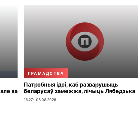
ГРАМАДСТВА
Патрэбныя ідэі, каб разварушыць
 але ва
беларусаў замежжа, лічыць Лябедзька
р
16:27
08.08.2026