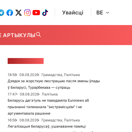
Увайсці
BE
Е АРТЫКУЛЫ
СТУЖКА НАВІН
18:56
08.08.2026
Грамадства, Палітыка
Дзядок за жорсткую люстрацыю пасля змены ўлады
ў Беларусі, Турарбекава — супраць
17:47
08.08.2026
Палітыка
Беларусь дагэтуль не паведаміла Euronews аб
прызнанні тэлеканала "экстрэмісцкім" і не
аргументавала рашэнне
16:56
08.08.2026
Грамадства, Палітыка
Легалізацыя беларусаў, ушанаванне памяці