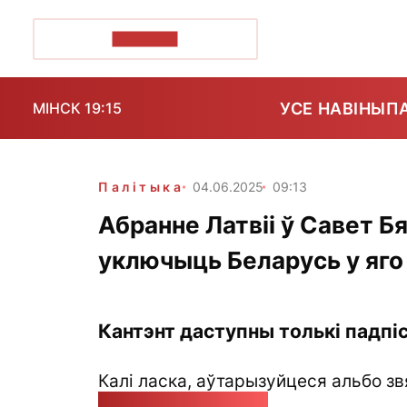
ПОЗІРК+
УСЕ НАВІНЫ
П
МІНСК 19:15
Палітыка
04.06.2025
09:13
Абранне Латвіі ў Савет 
уключыць Беларусь у яго
Кантэнт даступны толькі падпіс
Калі ласка, аўтарызуйцеся альбо зв
pozirk@pozirk.online