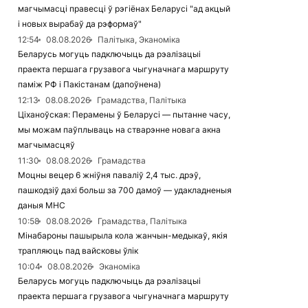
магчымасці правесці ў рэгіёнах Беларусі "ад акцый
і новых вырабаў да рэформаў"
12:54
08.08.2026
Палітыка, Эканоміка
Беларусь могуць падключыць да рэалізацыі
праекта першага грузавога чыгуначнага маршруту
паміж РФ і Пакістанам (дапоўнена)
12:13
08.08.2026
Грамадства, Палітыка
Ціханоўская: Перамены ў Беларусі — пытанне часу,
мы можам паўплываць на стварэнне новага акна
магчымасцяў
11:30
08.08.2026
Грамадства
Моцны вецер 6 жніўня паваліў 2,4 тыс. дрэў,
пашкодзіў дахі больш за 700 дамоў — удакладненыя
даныя МНС
10:58
08.08.2026
Грамадства, Палітыка
Мінабароны пашырыла кола жанчын-медыкаў, якія
трапляюць пад вайсковы ўлік
10:04
08.08.2026
Эканоміка
Беларусь могуць падключыць да рэалізацыі
праекта першага грузавога чыгуначнага маршруту