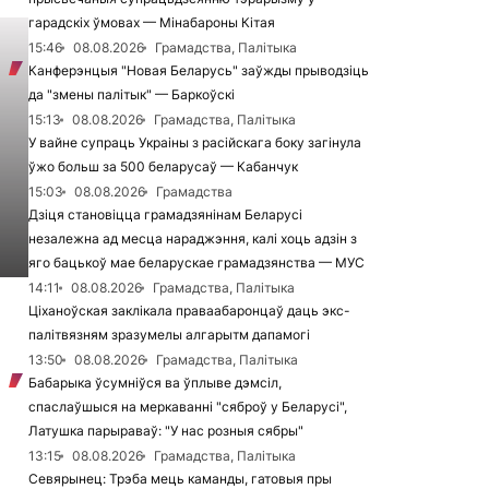
гарадскіх ўмовах — Мінабароны Кітая
15:46
08.08.2026
Грамадства, Палітыка
Канферэнцыя "Новая Беларусь" заўжды прыводзіць
да "змены палітык" — Баркоўскі
15:13
08.08.2026
Грамадства, Палітыка
У вайне супраць Украіны з расійскага боку загінула
ўжо больш за 500 беларусаў — Кабанчук
15:03
08.08.2026
Грамадства
Дзіця становіцца грамадзянінам Беларусі
незалежна ад месца нараджэння, калі хоць адзін з
яго бацькоў мае беларускае грамадзянства — МУС
14:11
08.08.2026
Грамадства, Палітыка
Ціханоўская заклікала праваабаронцаў даць экс-
палітвязням зразумелы алгарытм дапамогі
13:50
08.08.2026
Грамадства, Палітыка
Бабарыка ўсумніўся ва ўплыве дэмсіл,
спаслаўшыся на меркаванні "сяброў у Беларусі",
Латушка парыраваў: "У нас розныя сябры"
13:15
08.08.2026
Грамадства, Палітыка
Севярынец: Трэба мець каманды, гатовыя пры