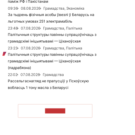
паміж РФ і Пакістанам
09:36
08.08.2026
Грамадства, Эканоміка
За тыдзень фізічныя асобы ўвезлі ў Беларусь на
льготных умовах 251 электрамабіль
23:48
07.08.2026
Грамадства, Палітыка
Палітычныя структуры павінны супрацоўнічаць з
грамадскімі ініцыятывамі — Ціханоўская
23:23
07.08.2026
Грамадства, Палітыка
Палітычныя структуры павінны супрацоўнічаць з
грамадскімі ініцыятывамі — Ціханоўская
(падрабязна)
22:02
07.08.2026
Грамадства
Рассельгаснагляд не прапусціў у Пскоўскую
вобласць 1 тону масла з Беларусі
ЧЫТАЦЬ