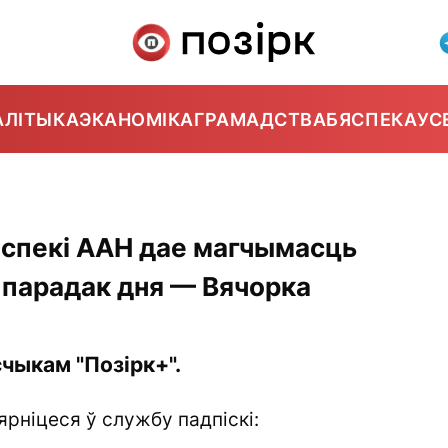
АЛІТЫКА
ЭКАНОМІКА
ГРАМАДСТВА
БЯСПЕКА
УС
Бяспекі ААН дае магчымасць
 парадак дня — Вячорка
чыкам "Позірк+".
ярніцеся ў службу падпіскі: