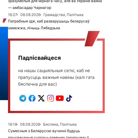
зразумелыя для мірнага часу, але ва Украіне вайна
— амбасадар Чарнагор
16:27
08.08.2026
Грамадства, Палітыка
Патрэбныя ідэі, каб разварушыць беларусаў
замежжа, лічыць Лябедзька
Падпісвайцеся
на нашы сацыяльныя сеткі, каб не
прапусціць важныя навіны (калі гэта
бяспечна для вас)
16:18
08.08.2026
Бяспека, Палітыка
Сумесныя з Беларуссю вучэнні будуць
прысвечаныя супрацьдзеянню тэрарызму ў