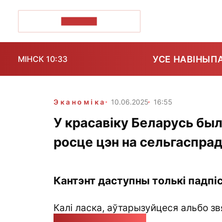
ПОЗІРК+
УСЕ НАВІНЫ
П
МІНСК 10:33
Эканоміка
10.06.2025
16:55
У красавіку Беларусь был
росце цэн на сельгаспра
Кантэнт даступны толькі падпіс
Калі ласка, аўтарызуйцеся альбо зв
pozirk@pozirk.online