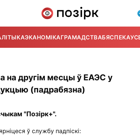
АЛІТЫКА
ЭКАНОМІКА
ГРАМАДСТВА
БЯСПЕКА
УС
а на другім месцы ў ЕАЭС у
дукцыю (падрабязна)
чыкам "Позірк+".
ярніцеся ў службу падпіскі: