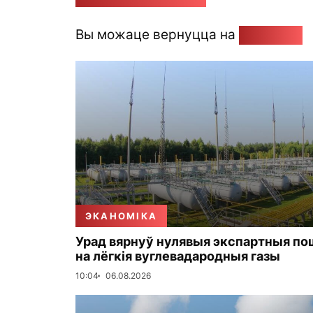
Вы можаце вернуцца на
Галоўную
ЭКАНОМІКА
Урад вярнуў нулявыя экспартныя по
на лёгкія вуглевадародныя газы
10:04
06.08.2026