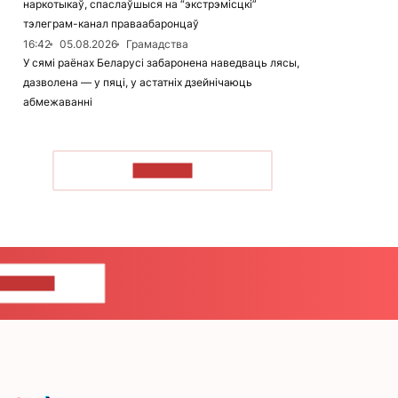
наркотыкаў, спаслаўшыся на “экстрэмісцкі”
тэлеграм-канал праваабаронцаў
16:42
05.08.2026
Грамадства
У сямі раёнах Беларусі забаронена наведваць лясы,
дазволена — у пяці, у астатніх дзейнічаюць
абмежаванні
ЧЫТАЦЬ
ЦЕ НАМ