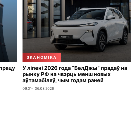
ЭКАНОМІКА
 працу
У ліпені 2026 года “БелДжы” прадаў на
рынку РФ на чвэрць менш новых
аўтамабіляў, чым годам раней
09:01
06.08.2026