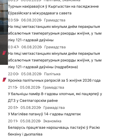
Турчын накіраваўся ў Кыргызстан на пасяджэнне
Еўразійскага міжурадавага савета
03:59
06.08.2026
Грамадства
На пяці метэастанцыях мінулым днём перакрытыя
абсалютныя тэмпературныя рэкорды жніўня, у тым
ліку 121-гадовай даўніны
03:47
06.08.2026
Грамадства
На пяці метэастанцыях мінулым днём перакрытыя
абсалютныя тэмпературныя рэкорды жніўня, у тым
ліку 121-гадовай даўніны (падрабязна)
22:00
05.08.2026
Палітыка
Хроніка палітычных рэпрэсій за 5 жніўня 2026 года
21:15
05.08.2026
Грамадства
У бальніцы памёр 8-гадовы хлопчык, які пацярпеў у
ДТЗ у Светлагорскім раёне
20:51
05.08.2026
Грамадства
У Магілёве патануў 14-гадовы падлетак
20:11
05.08.2026
Эканоміка
Беларусь працягвае нарошчваць пастаўкі ў Расію
бензіну і дызпаліва