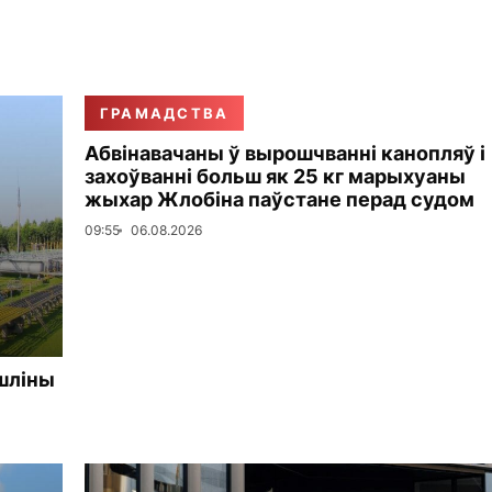
ГРАМАДСТВА
Абвінавачаны ў вырошчванні канопляў і
захоўванні больш як 25 кг марыхуаны
жыхар Жлобіна паўстане перад судом
09:55
06.08.2026
шліны