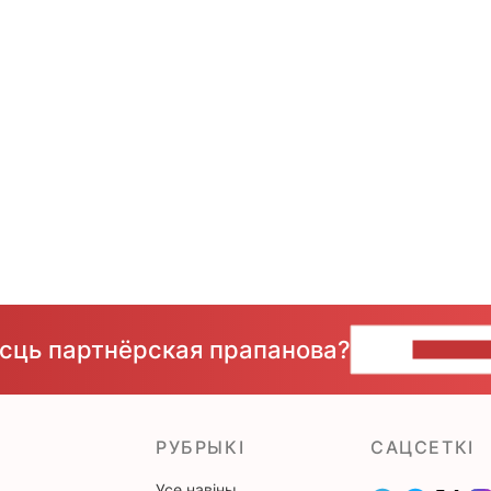
ёсць партнёрская прапанова?
НАПІШЫ
РУБРЫКІ
САЦСЕТКІ
Усе навіны