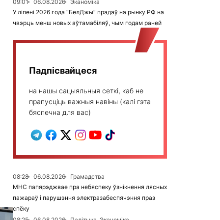
09:01
06.08.2026
Эканоміка
У ліпені 2026 года “БелДжы” прадаў на рынку РФ на
чвэрць менш новых аўтамабіляў, чым годам раней
Падпісвайцеся
на нашы сацыяльныя сеткі, каб не
прапусціць важныя навіны (калі гэта
бяспечна для вас)
08:28
06.08.2026
Грамадства
МНС папярэджвае пра небяспеку ўзнікнення лясных
пажараў і парушэння электразабеспячэння праз
спёку
08:25
06.08.2026
Палітыка, Эканоміка