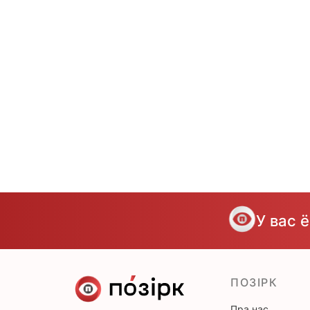
У вас 
ПОЗІРК
Пра нас