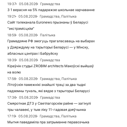
19:37
05.08.2026
Грамадства
З 1 верасня на 5% падаражэе школьнае харчаванне
19:21
05.08.2026
Грамадства, Палітыка
Сайт тэлеканала Euronews прызнаны ў Беларусі
"экстрэмісцкім"
18:59
05.08.2026
Палітыка
Грамадзяне РФ змогуць прагаласаваць на выбарах
у Дзярждуму на тэрыторыі Беларусі — у Мінску,
абласных цэнтрах і Бабруйску
18:39
05.08.2026
Грамадства
Кіраўнік студыі ZROBIM architects Макоўскі выйшаў
на волю
17:56
05.08.2026
Грамадства, Палітыка
Літоўскія памежнікі знайшлі трэці за два тыдні
падземны тунэль, які вядзе з тэрыторыі Беларусі
17:36
05.08.2026
Грамадства
Смяротнае ДТЗ у Светлагорскім раёне — загінулі
тры чалавекі, у тым ліку 11-гадовая дзяўчынка
17:19
05.08.2026
Грамадства, Палітыка
Мытня паведаміла пра затрыманне перавозчыка