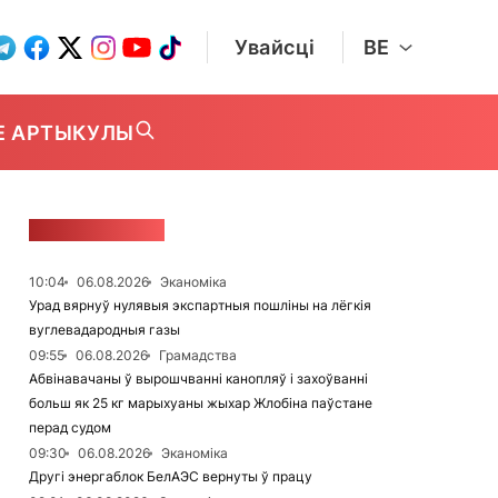
Увайсці
BE
Е АРТЫКУЛЫ
СТУЖКА НАВІН
10:04
06.08.2026
Эканоміка
Урад вярнуў нулявыя экспартныя пошліны на лёгкія
вуглевадародныя газы
09:55
06.08.2026
Грамадства
Абвінавачаны ў вырошчванні канопляў і захоўванні
больш як 25 кг марыхуаны жыхар Жлобіна паўстане
перад судом
09:30
06.08.2026
Эканоміка
Другі энергаблок БелАЭС вернуты ў працу