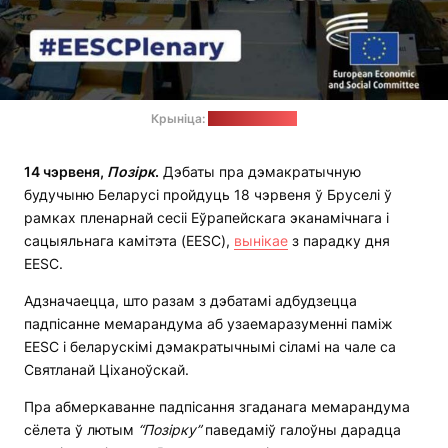
Крыніца:
eesc.europa.eu
14 чэрвеня,
Позірк
.
Дэбаты пра дэмакратычную
будучыню Беларусі пройдуць 18 чэрвеня ў Бруселі ў
рамках пленарнай сесіі Еўрапейскага эканамічнага і
сацыяльнага камітэта (EESC),
вынікае
з парадку дня
EESC.
Адзначаецца, што разам з дэбатамі адбудзецца
падпісанне мемарандума аб узаемаразуменні паміж
EESC і беларускімі дэмакратычнымі сіламі на чале са
Святланай Ціханоўскай.
Пра абмеркаванне падпісання згаданага мемарандума
сёлета ў лютым
“Позірку”
паведаміў галоўны дарадца