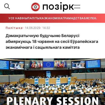
УСЕ НАВІНЫ
ПАЛІТЫКА
ЭКАНОМІКА
ГРАМАДСТВА
БЯСПЕКА
УСЕ
Палітыка
14.06.2025
14:32
Дэмакратычную будучыню Беларусі
абмяркуюць 18 чэрвеня на сесіі Еўрапейскага
эканамічнага і сацыяльнага камітэта