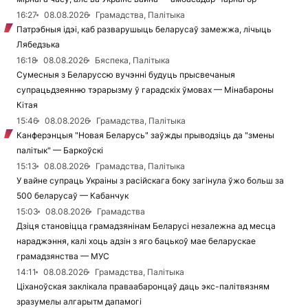
16:27
08.08.2026
Грамадства, Палітыка
Патрэбныя ідэі, каб разварушыць беларусаў замежжа, лічыць
Лябедзька
16:18
08.08.2026
Бяспека, Палітыка
Сумесныя з Беларуссю вучэнні будуць прысвечаныя
супрацьдзеянню тэрарызму ў гарадскіх ўмовах — Мінабароны
Кітая
15:46
08.08.2026
Грамадства, Палітыка
Канферэнцыя "Новая Беларусь" заўжды прыводзіць да "змены
палітык" — Баркоўскі
15:13
08.08.2026
Грамадства, Палітыка
У вайне супраць Украіны з расійскага боку загінула ўжо больш за
500 беларусаў — Кабанчук
15:03
08.08.2026
Грамадства
Дзіця становіцца грамадзянінам Беларусі незалежна ад месца
нараджэння, калі хоць адзін з яго бацькоў мае беларускае
грамадзянства — МУС
14:11
08.08.2026
Грамадства, Палітыка
Ціханоўская заклікала праваабаронцаў даць экс-палітвязням
зразумелы алгарытм дапамогі