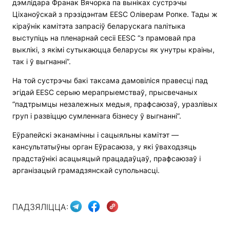
дэмлідара Франак Вячорка па выніках сустрэчы
Ціханоўскай з прэзідэнтам EESC Оліверам Ропке. Тады ж
кіраўнік камітэта запрасіў беларускага палітыка
выступіць на пленарнай сесіі EESC “з прамовай пра
выклікі, з якімі сутыкаюцца беларусы як унутры краіны,
так і ў выгнанні”.
На той сустрэчы бакі таксама дамовіліся правесці пад
эгідай EESC серыю мерапрыемстваў, прысвечаных
“падтрымцы незалежных медыя, прафсаюзаў, уразлівых
груп і развіццю сумленнага бізнесу ў выгнанні”.
Еўрапейскі эканамічны і сацыяльны камітэт —
кансультатыўны орган Еўрасаюза, у які ўваходзяць
прадстаўнікі асацыяцый працадаўцаў, прафсаюзаў і
арганізацый грамадзянскай супольнасці.
ПАДЗЯЛІЦЦА: