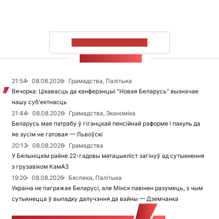
ПАКАЗАЦЬ БОЛЬШ
СТУЖКА НАВІН
21:54
08.08.2026
Грамадства, Палітыка
Вячорка: Цікавасць да канферэнцыі "Новая Беларусь" вызначае
нашу суб'ектнасць
21:44
08.08.2026
Грамадства, Эканоміка
Беларусь мае патрэбу ў гіганцкай пенсійнай рэформе і пакуль да
яе зусім не гатовая — Львоўскі
20:13
08.08.2026
Грамадства
У Бялыніцкім раёне 22-гадовы матацыкліст загінуў ад сутыкнення
з грузавіком КамАЗ
19:20
08.08.2026
Бяспека, Палітыка
Украіна не пагражае Беларусі, але Мінск павінен разумець, з чым
сутыкнецца ў выпадку далучэння да вайны — Дземчанка