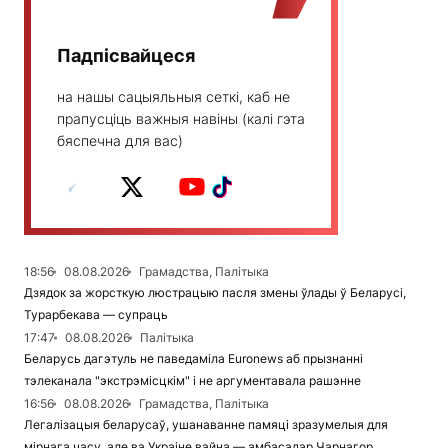
Падпісвайцеся
на нашы сацыяльныя сеткі, каб не
прапусціць важныя навіны (калі гэта
бяспечна для вас)
18:56
08.08.2026
Грамадства, Палітыка
Дзядок за жорсткую люстрацыю пасля змены ўлады ў Беларусі,
Турарбекава — супраць
17:47
08.08.2026
Палітыка
Беларусь дагэтуль не паведаміла Euronews аб прызнанні
тэлеканала "экстрэмісцкім" і не аргументавала рашэнне
16:56
08.08.2026
Грамадства, Палітыка
Легалізацыя беларусаў, ушанаванне памяці зразумелыя для
мірнага часу, але ва Украіне вайна — амбасадар Чарнагор