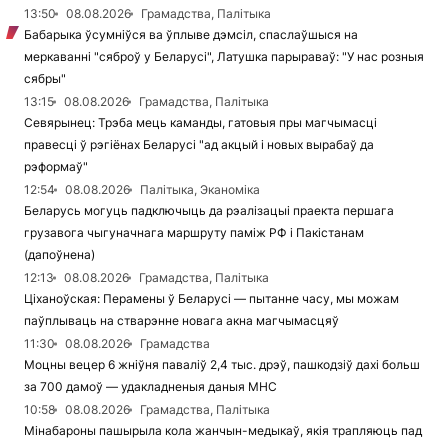
13:50
08.08.2026
Грамадства, Палітыка
Бабарыка ўсумніўся ва ўплыве дэмсіл, спаслаўшыся на
меркаванні "сяброў у Беларусі", Латушка парыраваў: "У нас розныя
сябры"
13:15
08.08.2026
Грамадства, Палітыка
Севярынец: Трэба мець каманды, гатовыя пры магчымасці
правесці ў рэгіёнах Беларусі "ад акцый і новых вырабаў да
рэформаў"
12:54
08.08.2026
Палітыка, Эканоміка
Беларусь могуць падключыць да рэалізацыі праекта першага
грузавога чыгуначнага маршруту паміж РФ і Пакістанам
(дапоўнена)
12:13
08.08.2026
Грамадства, Палітыка
Ціханоўская: Перамены ў Беларусі — пытанне часу, мы можам
паўплываць на стварэнне новага акна магчымасцяў
11:30
08.08.2026
Грамадства
Моцны вецер 6 жніўня паваліў 2,4 тыс. дрэў, пашкодзіў дахі больш
за 700 дамоў — удакладненыя даныя МНС
10:58
08.08.2026
Грамадства, Палітыка
Мінабароны пашырыла кола жанчын-медыкаў, якія трапляюць пад