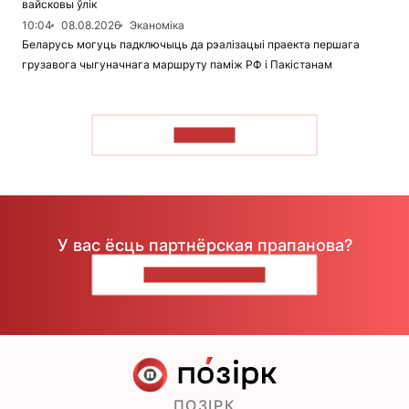
вайсковы ўлік
10:04
08.08.2026
Эканоміка
Беларусь могуць падключыць да рэалізацыі праекта першага
грузавога чыгуначнага маршруту паміж РФ і Пакістанам
ЧЫТАЦЬ
У вас ёсць партнёрская прапанова?
НАПІШЫЦЕ НАМ
ПОЗІРК