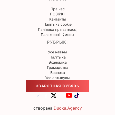
Пра нас
ПОЗІРК+
Кантакты
Палітыка cookie
Палітыка прыватнасці
Палажэнні і ўмовы
РУБРЫКІ
Усе навіны
Палітыка
Эканоміка
Грамадства
Бяспека
Усе артыкулы
ЗВАРОТНАЯ СУВЯЗЬ
створана
Dudka.Agency