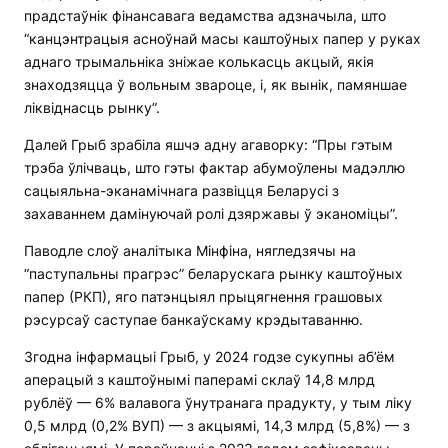
прадстаўнік фінансавага ведамства адзначыла, што
“канцэнтрацыя асноўнай масы каштоўных папер у руках
аднаго трымальніка зніжае колькасць акцый, якія
знаходзяцца ў вольным звароце, і, як вынік, памяншае
ліквіднасць рынку”.
Далей Грыб зрабіла яшчэ адну агаворку: “Пры гэтым
трэба ўлічваць, што гэты фактар абумоўлены мадэллю
сацыяльна-эканамічнага развіцця Беларусі з
захаваннем дамінуючай ролі дзяржавы ў эканоміцы”.
Паводле слоў аналітыка Мінфіна, нягледзячы на
“паступальны прагрэс” беларускага рынку каштоўных
папер (РКП), яго патэнцыял прыцягнення грашовых
рэсурсаў саступае банкаўскаму крэдытаванню.
Згодна інфармацыі Грыб, у 2024 годзе сукупны аб’ём
аперацый з каштоўнымі паперамі склаў 14,8 млрд
рублёў — 6% валавога ўнутранага прадукту, у тым ліку
0,5 млрд (0,2% ВУП) — з акцыямі, 14,3 млрд (5,8%) — з