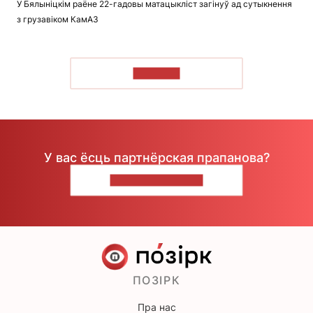
У Бялыніцкім раёне 22-гадовы матацыкліст загінуў ад сутыкнення
з грузавіком КамАЗ
ЧЫТАЦЬ
У вас ёсць партнёрская прапанова?
НАПІШЫЦЕ НАМ
ПОЗІРК
Пра нас