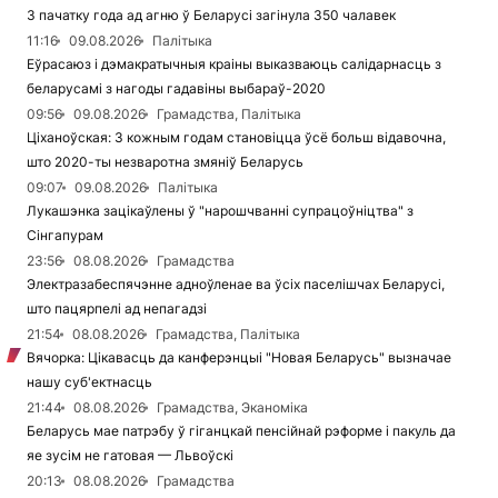
З пачатку года ад агню ў Беларусі загінула 350 чалавек
11:16
09.08.2026
Палітыка
Еўрасаюз і дэмакратычныя краіны выказваюць салідарнасць з
беларусамі з нагоды гадавіны выбараў-2020
09:56
09.08.2026
Грамадства, Палітыка
Ціханоўская: З кожным годам становіцца ўсё больш відавочна,
што 2020-ты незваротна змяніў Беларусь
09:07
09.08.2026
Палітыка
Лукашэнка зацікаўлены ў "нарошчванні супрацоўніцтва" з
Сінгапурам
23:56
08.08.2026
Грамадства
Электразабеспячэнне адноўленае ва ўсіх паселішчах Беларусі,
што пацярпелі ад непагадзі
21:54
08.08.2026
Грамадства, Палітыка
Вячорка: Цікавасць да канферэнцыі "Новая Беларусь" вызначае
нашу суб'ектнасць
21:44
08.08.2026
Грамадства, Эканоміка
Беларусь мае патрэбу ў гіганцкай пенсійнай рэформе і пакуль да
яе зусім не гатовая — Львоўскі
20:13
08.08.2026
Грамадства