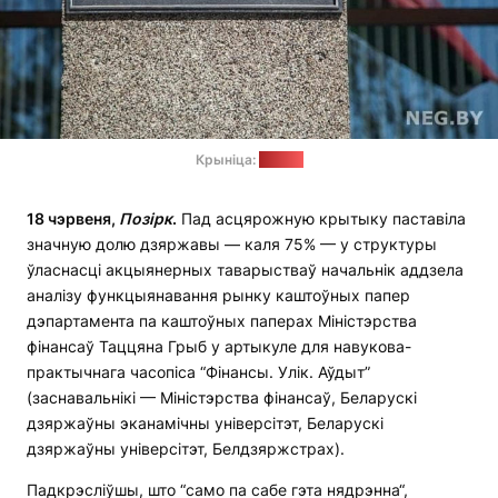
Крыніца:
neg.by
18 чэрвеня,
Позірк
.
Пад асцярожную крытыку паставіла
значную долю дзяржавы — каля 75% — у структуры
ўласнасці акцыянерных таварыстваў начальнік аддзела
аналізу функцыянавання рынку каштоўных папер
дэпартамента па каштоўных паперах Міністэрства
фінансаў Таццяна Грыб у артыкуле для навукова-
практычнага часопіса “Фінансы. Улік. Аўдыт”
(заснавальнікі — Міністэрства фінансаў, Беларускі
дзяржаўны эканамічны універсітэт, Беларускі
дзяржаўны універсітэт, Белдзяржстрах).
Падкрэсліўшы, што “само па сабе гэта нядрэнна“,