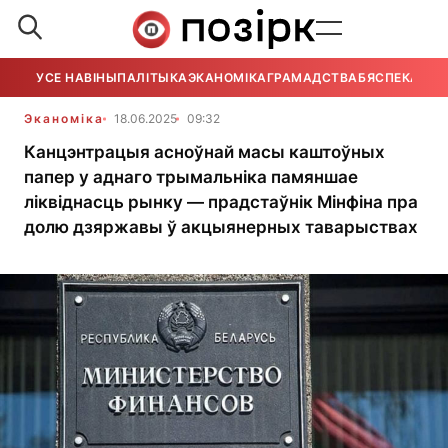
УСЕ НАВІНЫ
ПАЛІТЫКА
ЭКАНОМІКА
ГРАМАДСТВА
БЯСПЕКА
УСЕ
Эканоміка
18.06.2025
09:32
Канцэнтрацыя асноўнай масы каштоўных
папер у аднаго трымальніка памяншае
ліквіднасць рынку — прадстаўнік Мінфіна пра
долю дзяржавы ў акцыянерных таварыствах