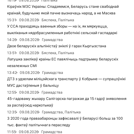
16:19
09.08.2026
Палітыка
Кіраўнік МЗС Украіны: Спадзяемся, Беларусь стане свабоднай
краінай, будучыню якой пачне вызначаць народ, а не Масква
15:31
09.08.2026
Бяспека, Палітыка
У ССА праходзяць ваенныя зборы — на іх, як мяркуецца,
выкліканыя нядобрасумленныя работнікі сельскай гаспадаркі
14:26
09.08.2026
Грамадства
Двое беларускіх альпіністаў зніклі ў гарах Кыргызстана
13:51
09.08.2026
Бяспека, Палітыка
Латушка заклікаў краіны ЕС павялічыць падтрымку беларускіх
незалежных СМІ
13:42
09.08.2026
Грамадства
ДТЗ з удзелам міліцэйскага транспарту ў Кобрыне — супрацоўнікі
МУС дастаўленыя ў бальніцу
12:55
09.08.2026
Грамадства
45-гадоваму жыхару Салігорска пагражае да 15 гадоў зняволення
за распаўсюд наркотыкаў
12:35
09.08.2026
Грамадства, Палітыка
З 2020 года праваабаронцы зафіксавалі ў Беларусі больш за 100
тыс. фактаў палітычнага пераследу
11:55
09.08.2026
Грамадства