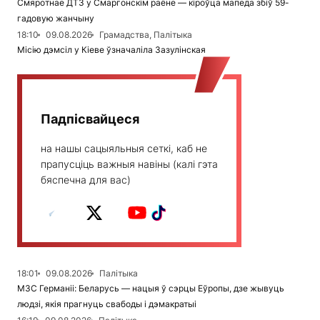
Смяротнае ДТЗ у Смаргонскім раёне — кіроўца мапеда збіў 59-
гадовую жанчыну
18:10
09.08.2026
Грамадства, Палітыка
Місію дэмсіл у Кіеве ўзначаліла Зазулінская
Падпісвайцеся
на нашы сацыяльныя сеткі, каб не
прапусціць важныя навіны (калі гэта
бяспечна для вас)
18:01
09.08.2026
Палітыка
МЗС Германіі: Беларусь — нацыя ў сэрцы Еўропы, дзе жывуць
людзі, якія прагнуць свабоды і дэмакратыі