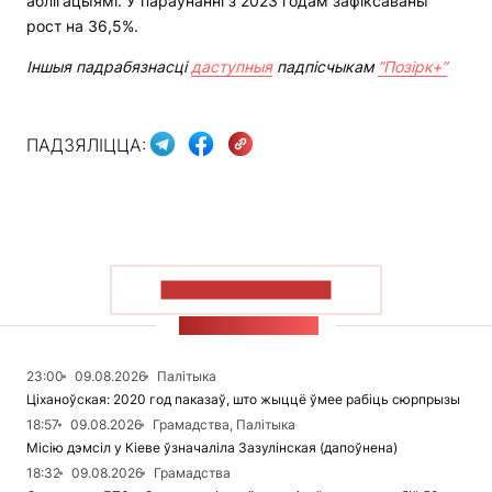
аблігацыямі. У параўнанні з 2023 годам зафіксаваны
рост на 36,5%.
Іншыя падрабязнасці
даступныя
падпісчыкам
“Позірк+”
ПАДЗЯЛІЦЦА:
ПАКАЗАЦЬ БОЛЬШ
СТУЖКА НАВІН
23:00
09.08.2026
Палітыка
Ціханоўская: 2020 год паказаў, што жыццё ўмее рабіць сюрпрызы
18:57
09.08.2026
Грамадства, Палітыка
Місію дэмсіл у Кіеве ўзначаліла Зазулінская (дапоўнена)
18:32
09.08.2026
Грамадства