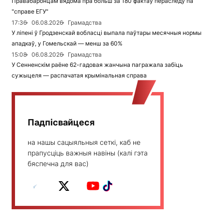
Правабаронцам вядома пра больш за 180 фактаў пераследу па
"справе ЕГУ"
17:36
06.08.2026
Грамадства
У ліпені ў Гродзенскай вобласці выпала паўтары месячныя нормы
ападкаў, у Гомельскай — менш за 60%
15:08
06.08.2026
Грамадства
У Сенненскім раёне 62-гадовая жанчына пагражала забіць
сужыцеля — распачатая крымінальная справа
Падпісвайцеся
на нашы сацыяльныя сеткі, каб не
прапусціць важныя навіны (калі гэта
бяспечна для вас)