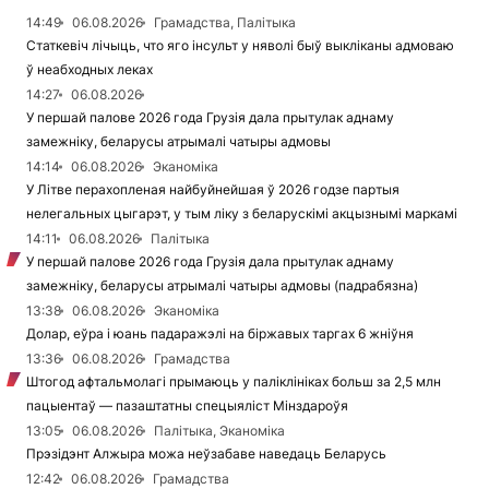
14:49
06.08.2026
Грамадства, Палітыка
Статкевіч лічыць, что яго інсульт у няволі быў выкліканы адмоваю
ў неабходных леках
14:27
06.08.2026
У першай палове 2026 года Грузія дала прытулак аднаму
замежніку, беларусы атрымалі чатыры адмовы
14:14
06.08.2026
Эканоміка
У Літве перахопленая найбуйнейшая ў 2026 годзе партыя
нелегальных цыгарэт, у тым ліку з беларускімі акцызнымі маркамі
14:11
06.08.2026
Палітыка
У першай палове 2026 года Грузія дала прытулак аднаму
замежніку, беларусы атрымалі чатыры адмовы (падрабязна)
13:38
06.08.2026
Эканоміка
Долар, еўра і юань падаражэлі на біржавых таргах 6 жніўня
13:36
06.08.2026
Грамадства
Штогод афтальмолагі прымаюць у паліклініках больш за 2,5 млн
пацыентаў — пазаштатны спецыяліст Мінздароўя
13:05
06.08.2026
Палітыка, Эканоміка
Прэзідэнт Алжыра можа неўзабаве наведаць Беларусь
12:42
06.08.2026
Грамадства