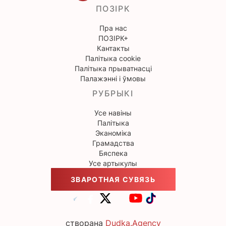
ПОЗІРК
Пра нас
ПОЗІРК+
Кантакты
Палітыка cookie
Палітыка прыватнасці
Палажэнні і ўмовы
РУБРЫКІ
Усе навіны
Палітыка
Эканоміка
Грамадства
Бяспека
Усе артыкулы
ЗВАРОТНАЯ СУВЯЗЬ
створана
Dudka.Agency