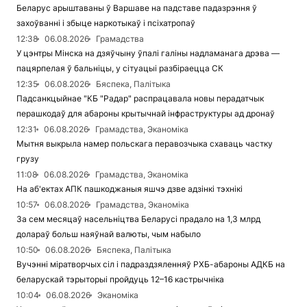
Беларус арыштаваны ў Варшаве на падставе падазрэння ў
захоўванні і збыце наркотыкаў і псіхатропаў
12:38
06.08.2026
Грамадства
У цэнтры Мінска на дзяўчыну ўпалі галіны надламанага дрэва —
пацярпелая ў бальніцы, у сітуацыі разбіраецца СК
12:35
06.08.2026
Бяспека, Палітыка
Падсанкцыйнае "КБ "Радар" распрацавала новы перадатчык
перашкодаў для абароны крытычнай інфраструктуры ад дронаў
12:31
06.08.2026
Грамадства, Эканоміка
Мытня выкрыла намер польскага перавозчыка схаваць частку
грузу
11:08
06.08.2026
Грамадства, Эканоміка
На аб'ектах АПК пашкоджаныя яшчэ дзве адзінкі тэхнікі
10:57
06.08.2026
Грамадства, Эканоміка
За сем месяцаў насельніцтва Беларусі прадало на 1,3 млрд
долараў больш наяўнай валюты, чым набыло
10:50
06.08.2026
Бяспека, Палітыка
Вучэнні міратворчых сіл і падраздзяленняў РХБ-абароны АДКБ на
беларускай тэрыторыі пройдуць 12–16 кастрычніка
10:04
06.08.2026
Эканоміка