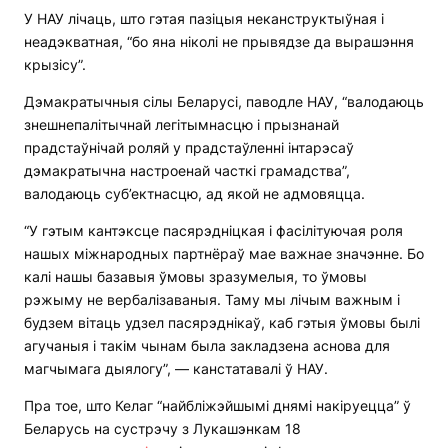
У НАУ лічаць, што гэтая пазіцыя неканструктыўная і
неадэкватная, “бо яна ніколі не прывядзе да вырашэння
крызісу”.
Дэмакратычныя сілы Беларусі, паводле НАУ, “валодаюць
знешнепалітычнай легітымнасцю і прызнанай
прадстаўнічай роляй у прадстаўленні інтарэсаў
дэмакратычна настроенай часткі грамадства”,
валодаюць суб’ектнасцю, ад якой не адмовяцца.
“У гэтым кантэксце пасярэдніцкая і фасілітуючая роля
нашых міжнародных партнёраў мае важнае значэнне. Бо
калі нашы базавыя ўмовы зразумелыя, то ўмовы
рэжыму не вербалізаваныя. Таму мы лічым важным і
будзем вітаць удзел пасярэднікаў, каб гэтыя ўмовы былі
агучаныя і такім чынам была закладзена аснова для
магчымага дыялогу”, — канстатавалі ў НАУ.
Пра тое, што Келаг “найбліжэйшымі днямі накіруецца” ў
Беларусь на сустрэчу з Лукашэнкам 18