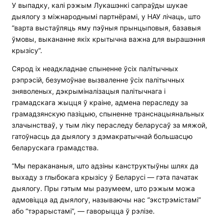
У выпадку, калі рэжым Лукашэнкі сапраўды шукае
дыялогу з міжнароднымі партнёрамі, у НАУ лічаць, што
“варта выстаўляць яму пэўныя прынцыповыя, базавыя
ўмовы, выкананне якіх крытычна важна для вырашэння
крызісу”.
Сярод іх неадкладнае спыненне ўсіх палітычных
рэпрэсій, безумоўнае вызваленне ўсіх палітычных
зняволеных, дэкрыміналізацыя палітычнага і
грамадскага жыцця ў краіне, адмена пераследу за
грамадзянскую пазіцыю, спыненне транснацыянальных
злачынстваў, у тым ліку пераследу беларусаў за мяжой,
гатоўнасць да дыялогу з дэмакратычнай большасцю
беларускага грамадства.
“Мы перакананыя, што адзіны канструктыўны шлях да
выхаду з глыбокага крызісу ў Беларусі — гэта пачатак
дыялогу. Пры гэтым мы разумеем, што рэжым можа
адмовіцца ад дыялогу, называючы нас “экстрэмістамі”
або “тэрарыстамі”, — гаворыцца ў рэлізе.