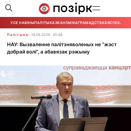
УСЕ НАВІНЫ
ПАЛІТЫКА
ЭКАНОМІКА
ГРАМАДСТВА
БЯСПЕКА
УСЕ
Палітыка
18.06.2025
20:48
НАУ: Вызваленне палітзняволеных не “жэст
добрай волі”, а абавязак рэжыму