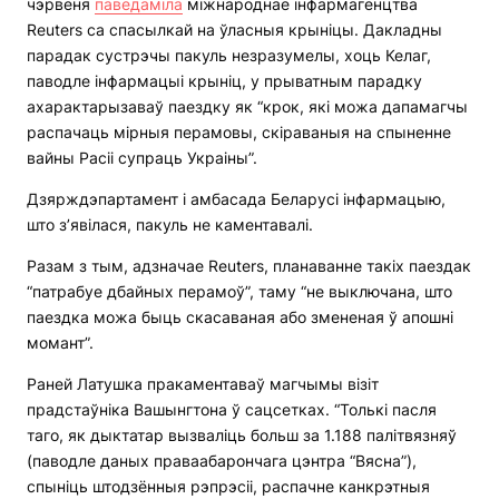
чэрвеня
паведаміла
міжнароднае інфармагенцтва
Reuters са спасылкай на ўласныя крыніцы. Дакладны
парадак сустрэчы пакуль незразумелы, хоць Келаг,
паводле інфармацыі крыніц, у прыватным парадку
ахарактарызаваў паездку як “крок, які можа дапамагчы
распачаць мірныя перамовы, скіраваныя на спыненне
вайны Расіі супраць Украіны”.
Дзярждэпартамент і амбасада Беларусі інфармацыю,
што з’явілася, пакуль не каментавалі.
Разам з тым, адзначае Reuters, планаванне такіх паездак
“патрабуе дбайных перамоў”, таму “не выключана, што
паездка можа быць скасаваная або змененая ў апошні
момант”.
Раней Латушка пракаментаваў магчымы візіт
прадстаўніка Вашынгтона ў сацсетках. “Толькі пасля
таго, як дыктатар вызваліць больш за 1.188 палітвязняў
(паводле даных праваабарончага цэнтра “Вясна”),
спыніць штодзённыя рэпрэсіі, распачне канкрэтныя