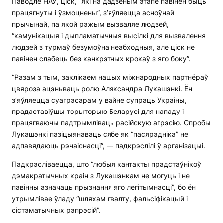
Паводле НАУ, ціск, “які на дадзеным этапе павінен быць
працягнуты і ўзмоцнены”, з’яўляецца асноўнай
прычынай, па якой рэжым вызваляе людзей,
“камунікацыя і дыпламатычныя высілкі для вызвалення
людзей з турмаў безумоўна неабходныя, але ціск не
павінен слабець без канкрэтных крокаў з яго боку”.
“Разам з тым, заклікаем нашых міжнародных партнёраў
цвяроза ацэньваць ролю Аляксандра Лукашэнкі. Ён
з’яўляецца суагрэсарам у вайне супраць Украіны,
прадаставіўшы тэрыторыю Беларусі для нападу і
працягваючы падтрымліваць расійскую агрэсію. Спробы
Лукашэнкі пазіцыянаваць сябе як “пасярэдніка” не
адпавядаюць рэчаіснасці”, — падкрэслілі ў арганізацыі.
Падкрэсліваецца, што “любыя кантакты прадстаўнікоў
дэмакратычных краін з Лукашэнкам не могуць і не
павінны азначаць прызнання яго легітымнасці”, бо ён
утрымлівае ўладу “шляхам гвалту, фальсіфікацый і
сістэматычных рэпрэсій”.