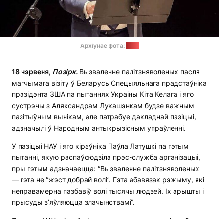
Архіўнае фота:
АПК
18 чэрвеня,
Позірк.
Вызваленне палітзняволеных пасля
магчымага візіту ў Беларусь Спецыяльнага прадстаўніка
прэзідэнта ЗША па пытаннях Украіны Кіта Келага і яго
сустрэчы з Аляксандрам Лукашэнкам будзе важным
пазітыўным вынікам, але патрабуе дакладнай пазіцыі,
адзначылі ў Народным антыкрызісным упраўленні.
У пазіцыі НАУ і яго кіраўніка Паўла Латушкі па гэтым
пытанні, якую распаўсюдзіла прэс-служба арганізацыі,
пры гэтым адзначаецца: “Вызваленне палітзняволеных
— гэта не “жэст добрай волі”. Гэта абавязак рэжыму, які
неправамерна пазбавіў волі тысячы людзей. Іх арышты і
прысуды з’яўляюцца злачынствамі”.