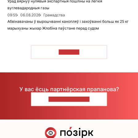
Урад вярнуў нулявыя экспартныя пошліны на лёгкія
вуглевадародныя газы
09:55
06.08.2026
Грамадства
Абвінавачаны ў вырошчванні канопляў і захоўванні больш як 25 кг
марыхуаны жыхар Жлобіна паўстане перад судом
ЧЫТАЦЬ
У вас ёсць партнёрская прапанова?
НАПІШЫЦЕ НАМ