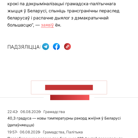
крокі па дэкрыміналізацыі грамадска-палітычнага
жыцця ў Беларусі, спыніць трансгранічны пераслед
беларусаў і распачне дыялог з дэмакратычнай
большасцю”, —
заявіў
ён.
ПАДЗЯЛІЦЦА:
ПАКАЗАЦЬ БОЛЬШ
СТУЖКА НАВІН
22:42
06.08.2026
Грамадства
40,3 градуса — новы тэмпературны рэкорд жніўня ў Беларусі
(дапаўняецца)
19:57
06.08.2026
Грамадства, Палітыка