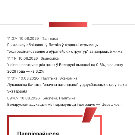
СТУЖКА НАВІН
11:37
10.08.2026
Палітыка
Рыжанкоў абвінаваціў Латвію ў жаданні атрымаць
"экстрафінансаванне з еўрапейскіх структур" за закрыццё мяжы
11:11
10.08.2026
Эканоміка
У ліпені спажывецкія цэны ў Беларусі выраслі на 0,3%, з пачатку
2026 года — на 3,2%
11:01
10.08.2026
Палітыка, Эканоміка
Лукашэнка бачыць "значны патэнцыял" у двухбаковых стасунках з
Эквадорам
09:47
10.08.2026
Бяспека, Палітыка
Беларуская адукацыя мілітарызуецца і дэградуе — Церашковіч
Падпісвайцеся