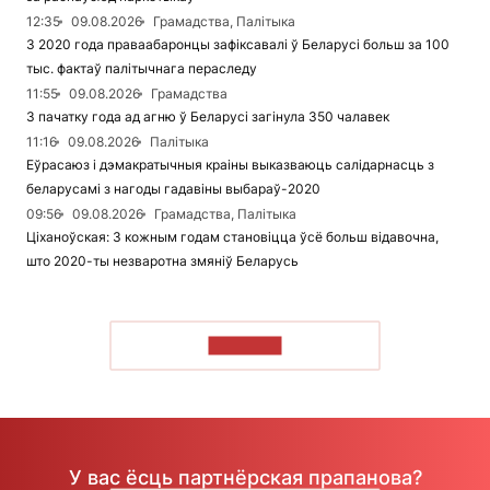
12:35
09.08.2026
Грамадства, Палітыка
З 2020 года праваабаронцы зафіксавалі ў Беларусі больш за 100
тыс. фактаў палітычнага пераследу
11:55
09.08.2026
Грамадства
З пачатку года ад агню ў Беларусі загінула 350 чалавек
11:16
09.08.2026
Палітыка
Еўрасаюз і дэмакратычныя краіны выказваюць салідарнасць з
беларусамі з нагоды гадавіны выбараў-2020
09:56
09.08.2026
Грамадства, Палітыка
Ціханоўская: З кожным годам становіцца ўсё больш відавочна,
што 2020-ты незваротна змяніў Беларусь
ЧЫТАЦЬ
У вас ёсць партнёрская прапанова?