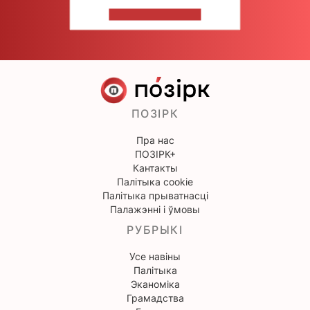
НАПІШЫЦЕ НАМ
ПОЗІРК
Пра нас
ПОЗІРК+
Кантакты
Палітыка cookie
Палітыка прыватнасці
Палажэнні і ўмовы
РУБРЫКІ
Усе навіны
Палітыка
Эканоміка
Грамадства