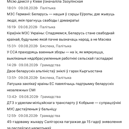
Місію дэмсіл у Кіеве ўзначаліла Зазулінская
18:01
09.08.2026
Палітыка
МЗС Германіі: Беларусь — нацыя ў сэрцы Еўропы, дзе жывуць
людзі, якія прагнуць свабоды і дэмакратыі
16:19
09.08.2026
Палітыка
Кіраўнік МЗС Украіны: Спадзяемся, Беларусь стане свабоднай
краінай, будучыню якой пачне вызначаць народ, а не Масква
15:31
09.08.2026
Бяспека, Палітыка
У ССА праходзяць ваенныя зборы — на іх, як мяркуецца,
выкліканыя нядобрасумленныя работнікі сельскай гаспадаркі
14:26
09.08.2026
Грамадства
Двое беларускіх альпіністаў зніклі ў гарах Кыргызстана
13:51
09.08.2026
Бяспека, Палітыка
Латушка заклікаў краіны ЕС павялічыць падтрымку беларускіх
незалежных СМІ
13:42
09.08.2026
Грамадства
ДТЗ з удзелам міліцэйскага транспарту ў Кобрыне — супрацоўнікі
МУС дастаўленыя ў бальніцу
12:55
09.08.2026
Грамадства
45-гадоваму жыхару Салігорска пагражае да 15 гадоў зняволення
за распаўсюд наркотыкаў