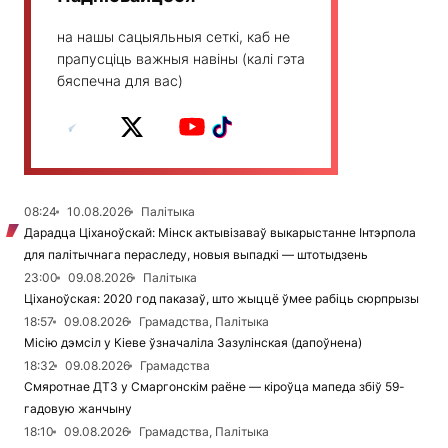
на нашы сацыяльныя сеткі, каб не
прапусціць важныя навіны (калі гэта
бяспечна для вас)
08:24
10.08.2026
Палітыка
Дарадца Ціханоўскай: Мінск актывізаваў выкарыстанне Інтэрпола
для палітычнага пераследу, новыя выпадкі — штотыдзень
23:00
09.08.2026
Палітыка
Ціханоўская: 2020 год паказаў, што жыццё ўмее рабіць сюрпрызы
18:57
09.08.2026
Грамадства, Палітыка
Місію дэмсіл у Кіеве ўзначаліла Зазулінская (дапоўнена)
18:32
09.08.2026
Грамадства
Смяротнае ДТЗ у Смаргонскім раёне — кіроўца мапеда збіў 59-
гадовую жанчыну
18:10
09.08.2026
Грамадства, Палітыка