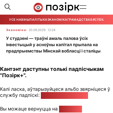
УСЕ НАВІНЫ
ПАЛІТЫКА
ЭКАНОМІКА
ГРАМАДСТВА
БЯСПЕКА
УСЕ
Эканоміка
20.06.2025
12:24
У студзені — траўні амаль палова ўсіх
інвестыцый у асноўны капітал прыпала на
прадпрыемствы Мінскай вобласці і сталіцы
Кантэнт даступны толькі падпісчыкам
"Позірк+".
Калі ласка, аўтарызуйцеся альбо звярніцеся ў
службу падпіскі:
pozirk@pozirk.online
Вы можаце вернуцца на
Галоўную