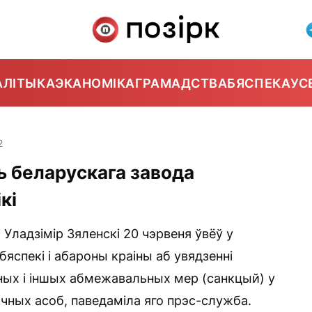
АЛІТЫКА
ЭКАНОМІКА
ГРАМАДСТВА
БЯСПЕКА
УС
2
ь беларускага завода
кі
 Уладзімір Зяленскі 20 чэрвеня ўвёў у
яспекі і абароны краіны аб увядзенні
ых і іншых абмежавальных мер (санкцый) у
ычных асоб, паведаміла яго прэс-служба.