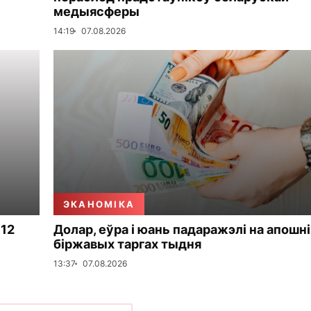
медыясферы
14:19
07.08.2026
ЭКАНОМІКА
 12
Долар, еўра і юань падаражэлі на апошні
біржавых таргах тыдня
13:37
07.08.2026