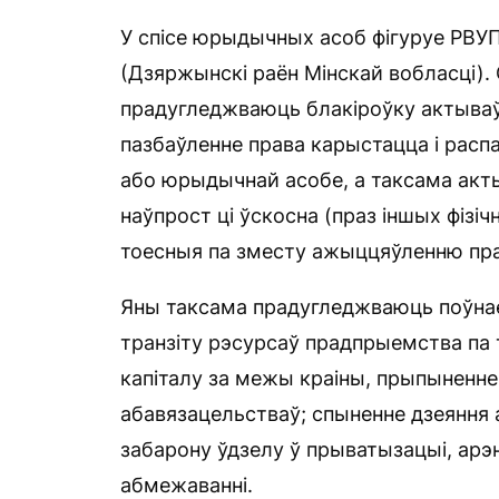
У спісе юрыдычных асоб фігуруе РВУП
(Дзяржынскі раён Мінскай вобласці).
прадугледжваюць блакіроўку актываў 
пазбаўленне права карыстацца і расп
або юрыдычнай асобе, а таксама акты
наўпрост ці ўскосна (праз іншых фізі
тоесныя па зместу ажыццяўленню пра
Яны таксама прадугледжваюць поўнае
транзіту рэсурсаў прадпрыемства па 
капіталу за межы краіны, прыпыненне
абавязацельстваў; спыненне дзеяння а
забарону ўдзелу ў прыватызацыі, арэ
абмежаванні.