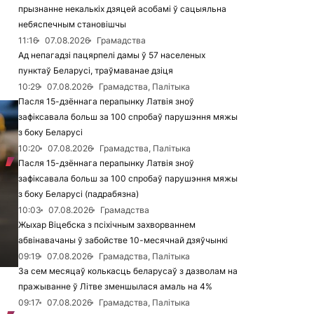
прызнанне некалькіх дзяцей асобамі ў сацыяльна
небяспечным становішчы
11:16
07.08.2026
Грамадства
Ад непагадзі пацярпелі дамы ў 57 населеных
пунктаў Беларусі, траўмаванае дзіця
10:29
07.08.2026
Грамадства, Палітыка
Пасля 15-дзённага перапынку Латвія зноў
зафіксавала больш за 100 спробаў парушэння мяжы
з боку Беларусі
10:20
07.08.2026
Грамадства, Палітыка
Пасля 15-дзённага перапынку Латвія зноў
зафіксавала больш за 100 спробаў парушэння мяжы
з боку Беларусі (падрабязна)
10:03
07.08.2026
Грамадства
Жыхар Віцебска з псіхічным захворваннем
абвінавачаны ў забойстве 10-месячнай дзяўчынкі
09:19
07.08.2026
Грамадства, Палітыка
За сем месяцаў колькасць беларусаў з дазволам на
пражыванне ў Літве зменшылася амаль на 4%
09:17
07.08.2026
Грамадства, Палітыка