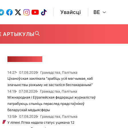
Увайсці
BE
Е АРТЫКУЛЫ
СТУЖКА НАВІН
14:27
07.08.2026
Грамадства, Палітыка
Ціханоўская заклікала "зрабіць усё магчымае, каб
злачынствы рэжыму не засталіся беспакаранымі"
14:19
07.08.2026
Грамадства, Палітыка
Міжнародная і Еўрапейская федэрацыі журналістаў
патрабуюць спыніць пераслед прадстаўнікоў
беларускай медыясферы
13:58
07.08.2026
Грамадства, Палітыка
У ліпені Літва надала статус уцекача 12