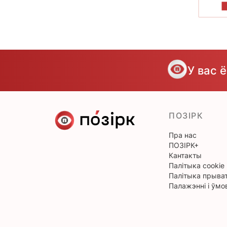
У вас 
ПОЗІРК
Пра нас
ПОЗІРК+
Кантакты
Палітыка cookie
Палітыка прыват
Палажэнні і ўмо