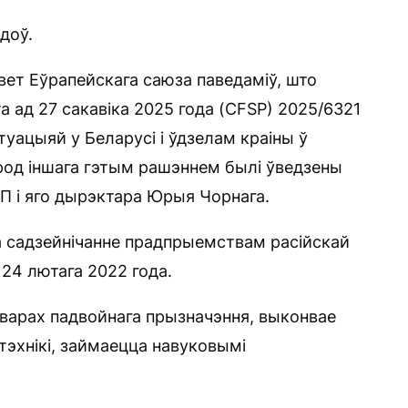
доў.
вет Еўрапейскага саюза паведаміў, што
 ад 27 сакавіка 2025 года (CFSP) 2025/6321
туацыяй у Беларусі і ўдзелам краіны ў
ярод іншага гэтым рашэннем былі ўведзены
УП і яго дырэктара Юрыя Чорнага.
за садзейнічанне прадпрыемствам расійскай
з 24 лютага 2022 года.
варах падвойнага прызначэння, выконвае
тэхнікі, займаецца навуковымі