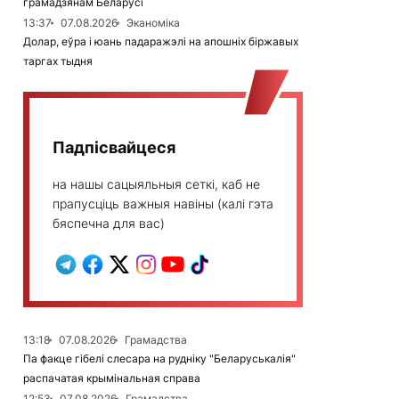
грамадзянам Беларусі
13:37
07.08.2026
Эканоміка
Долар, еўра і юань падаражэлі на апошніх біржавых
таргах тыдня
Падпісвайцеся
на нашы сацыяльныя сеткі, каб не
прапусціць важныя навіны (калі гэта
бяспечна для вас)
13:18
07.08.2026
Грамадства
Па факце гібелі слесара на рудніку "Беларуськалія"
распачатая крымінальная справа
12:53
07.08.2026
Грамадства