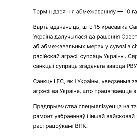
Тэрмін дзеяння абмежаванняў — 10 га
Варта адзначыць, што 15 красавіка Са
Украіна далучылася да рашэння Савета
аб абмежавальных мерах у сувязі з сі
расійскай агрэсіі супраць Украіны. С
санкцыі супраць згаданага завода РВ
Санкцыі ЕС, як і Украіны, уведзеныя 
агрэсіі ва Украіне, што працягваецца 
Прадпрыемства спецыялізуецца на та
рамонт узбраенняў і іншай вайсковай 
распрацоўкамі ВПК.