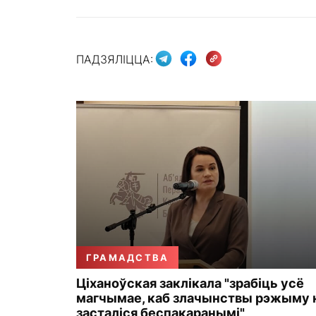
ПАДЗЯЛІЦЦА:
ГРАМАДСТВА
Ціханоўская заклікала "зрабіць усё
магчымае, каб злачынствы рэжыму 
засталіся беспакаранымі"