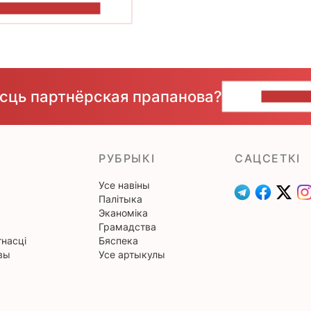
ПАКАЗАЦЬ БОЛЬШ
ёсць партнёрская прапанова?
НАПІШЫ
РУБРЫКІ
САЦСЕТКІ
Усе навіны
Палітыка
Эканоміка
Грамадства
насці
Бяспека
вы
Усе артыкулы