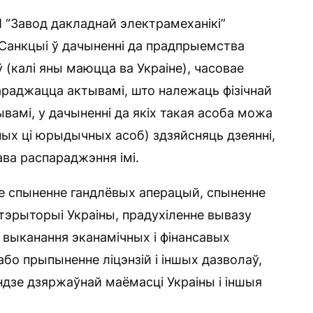
 “Завод дакладнай электрамеханікі”
 Санкцыі ў дачыненні да прадпрыемства
(калі яны маюцца ва Украіне), часовае
араджацца актывамі, што належаць фізічнай
вамі, у дачыненні да якіх такая асоба можа
чных ці юрыдычных асоб) здзяйсняць дзеянні,
ва распараджэння імі.
 спыненне гандлёвых аперацый, спыненне
тэрыторыі Украіны, прадухіленне вывазу
 выканання эканамічных і фінансавых
бо прыпыненне ліцэнзій і іншых дазволаў,
ндзе дзяржаўнай маёмасці Украіны і іншыя