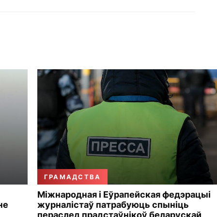
ГРАМАДСТВА
Міжнародная і Еўрапейская федэрацыі
не
журналістаў патрабуюць спыніць
пераслед прадстаўнікоў беларускай