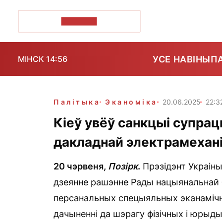
ПОЗІРК+
УСЕ НАВІНЫ
П
МІНСК 14:56
Палітыка
Эканоміка
20.06.2025
22:3
Кіеў увёў санкцыі супрац
дакладнай электрамехані
20 чэрвеня,
Позірк
.
Прэзідэнт Украіны
дзеянне рашэнне Рады нацыянальнай б
персанальных спецыяльных эканамічн
дачыненні да шэрагу фізічных і юрыд