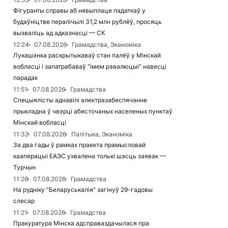
Фігуранты справы аб нявыплаце падаткаў у
будаўніцтве пералічылі 31,2 млн рублёў, просяць
вызваліць ад адказнасці — СК
12:24
07.08.2026
Грамадства, Эканоміка
Лукашэнка раскрытыкаваў стан палёў у Мінскай
вобласці і запатрабаваў "імем рэвалюцыі" навесці
парадак
11:51
07.08.2026
Грамадства
Спецыялісты аднавілі электразабеспячэнне
прыкладна ў чвэрці абясточаных населеных пунктаў
Мінскай вобласці
11:32
07.08.2026
Палітыка, Эканоміка
За два гады ў рамках праекта прамысловай
кааперацыі ЕАЭС ухвалена толькі шэсць заявак —
Турчын
11:26
07.08.2026
Грамадства
На рудніку "Беларуськалія" загінуў 29-гадовы
слесар
11:21
07.08.2026
Грамадства
Пракуратура Мінска адсправаздачылася пра