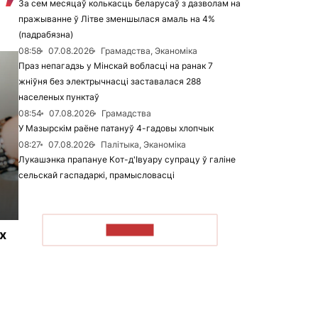
За сем месяцаў колькасць беларусаў з дазволам на
пражыванне ў Літве зменшылася амаль на 4%
(падрабязна)
08:58
07.08.2026
Грамадства, Эканоміка
Праз непагадзь у Мінскай вобласці на ранак 7
жніўня без электрычнасці заставалася 288
населеных пунктаў
08:54
07.08.2026
Грамадства
У Мазырскім раёне патануў 4-гадовы хлопчык
08:27
07.08.2026
Палітыка, Эканоміка
Лукашэнка прапануе Кот-д'Івуару супрацу ў галіне
сельскай гаспадаркі, прамысловасці
ЧЫТАЦЬ
х