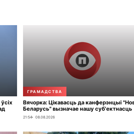
ГРАМАДСТВА
 ўсіх
Вячорка: Цікавасць да канферэнцыі "Но
ад
Беларусь" вызначае нашу суб'ектнасць
21:54
08.08.2026