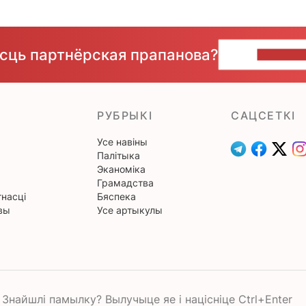
ёсць партнёрская прапанова?
НАПІШЫ
РУБРЫКІ
САЦСЕТКІ
Усе навіны
Палітыка
Эканоміка
Грамадства
насці
Бяспека
вы
Усе артыкулы
Знайшлі памылку? Вылучыце яе і націсніце Ctrl+Enter