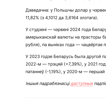
Даведачна: у Польшчы долар у чэрвені
11,82% (з 4,1012 да 3,6164 злотага).
У студзені — чэрвені 2024 года Белар
амерыканскай валюты на прасторы был
рубля), па выніках года — чацвёртае 
У 2023 годзе Беларусь была другой па
2022-м — трэцяй (+7,39%), у 2021 год
патаннеў (-1,19%), у 2020-м — першай
Іншыя падрабязнасці
даступныя
падпі