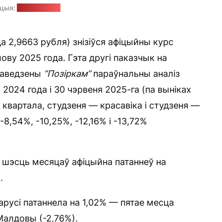
ацыя:
pixabay.com
а 2,9663 рубля) знізіўся афіцыйны курс
ву 2025 года. Гэта другі паказчык на
раведзены
“Позіркам”
параўнальны аналіз
2024 года і 30 чэрвеня 2025-га (па выніках
 квартала, студзеня — красавіка і студзеня —
-8,54%, -10,25%, -12,16% і -13,72%
 шэсць месяцаў афіцыйна патаннеў на
.
арусі патаннела на 1,02% — пятае месца
і Малдовы (-2,76%).