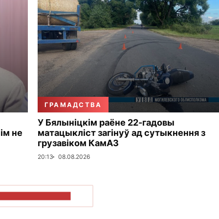
ГРАМАДСТВА
У Бялыніцкім раёне 22-гадовы
ім не
матацыкліст загінуў ад сутыкнення з
грузавіком КамАЗ
20:13
08.08.2026
ПАКАЗАЦЬ БОЛЬШ