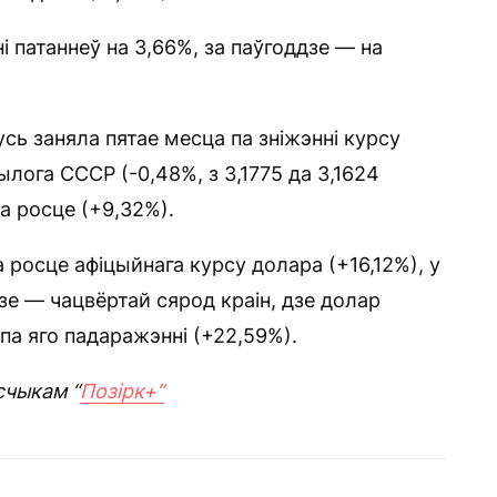
 патаннеў на 3,66%, за паўгоддзе — на
усь заняла пятае месца па зніжэнні курсу
ога СССР (-0,48%, з 3,1775 да 3,1624
па росце (+9,32%).
 росце афіцыйнага курсу долара (+16,12%), у
зе — чацвёртай сярод краін, дзе долар
 па яго падаражэнні (+22,59%).
счыкам “
Позірк+”