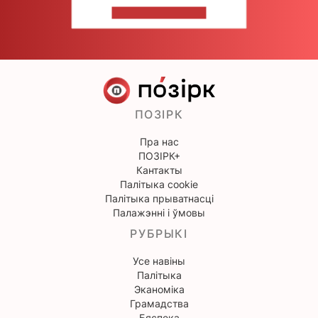
НАПІШЫЦЕ НАМ
ПОЗІРК
Пра нас
ПОЗІРК+
Кантакты
Палітыка cookie
Палітыка прыватнасці
Палажэнні і ўмовы
РУБРЫКІ
Усе навіны
Палітыка
Эканоміка
Грамадства
Бяспека