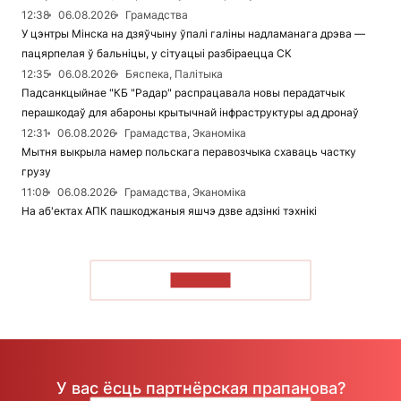
12:38
06.08.2026
Грамадства
У цэнтры Мінска на дзяўчыну ўпалі галіны надламанага дрэва —
пацярпелая ў бальніцы, у сітуацыі разбіраецца СК
12:35
06.08.2026
Бяспека, Палітыка
Падсанкцыйнае "КБ "Радар" распрацавала новы перадатчык
перашкодаў для абароны крытычнай інфраструктуры ад дронаў
12:31
06.08.2026
Грамадства, Эканоміка
Мытня выкрыла намер польскага перавозчыка схаваць частку
грузу
11:08
06.08.2026
Грамадства, Эканоміка
На аб'ектах АПК пашкоджаныя яшчэ дзве адзінкі тэхнікі
ЧЫТАЦЬ
У вас ёсць партнёрская прапанова?