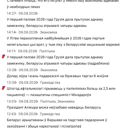
Статкевіч лічыць, что яго інсульт у няволі быў выкліканы адмоваю
ў неабходных леках
14:27
06.08.2026
У першай палове 2026 года Грузія дала прытулак аднаму
замежніку, беларусы атрымалі чатыры адмовы
14:14
06.08.2026
Эканоміка
У Літве перахопленая найбуйнейшая ў 2026 годзе партыя
нелегальных цыгарэт, у тым ліку з беларускімі акцызнымі маркамі
14:11
06.08.2026
Палітыка
У першай палове 2026 года Грузія дала прытулак аднаму
замежніку, беларусы атрымалі чатыры адмовы (падрабязна)
13:38
06.08.2026
Эканоміка
Долар, еўра і юань падаражэлі на біржавых таргах 6 жніўня
13:36
06.08.2026
Грамадства
Штогод афтальмолагі прымаюць у паліклініках больш за 2,5 млн
пацыентаў — пазаштатны спецыяліст Мінздароўя
13:05
06.08.2026
Палітыка, Эканоміка
Прэзідэнт Алжыра можа неўзабаве наведаць Беларусь
12:42
06.08.2026
Грамадства
Беларус арыштаваны ў Варшаве на падставе падазрэння ў
захоўванні і збыце наркотыкаў і псіхатропаў