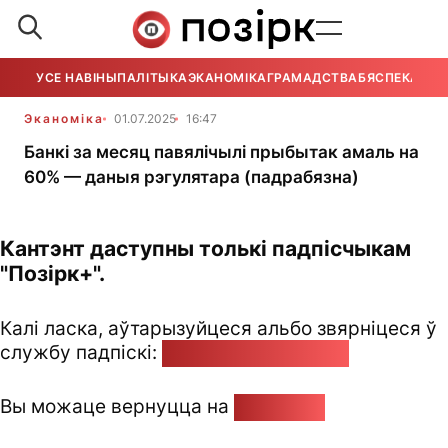
УСЕ НАВІНЫ
ПАЛІТЫКА
ЭКАНОМІКА
ГРАМАДСТВА
БЯСПЕКА
УСЕ
Эканоміка
01.07.2025
16:47
Банкі за месяц павялічылі прыбытак амаль на
60% — даныя рэгулятара (падрабязна)
Кантэнт даступны толькі падпісчыкам
"Позірк+".
Калі ласка, аўтарызуйцеся альбо звярніцеся ў
службу падпіскі:
pozirk@pozirk.online
Вы можаце вернуцца на
Галоўную