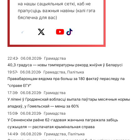
на нашы сацыяльныя сеткі, каб не
прапусціць важныя навіны (калі гэта
бяспечна для вас)
22:42
06.08.2026
Грамадства
40,3 градуса — новы тэмпературны рэкорд жніўня ў Беларусі
19:57
06.08.2026
Грамадства, Палітыка
Правабаронцам вядома пра больш за 180 фактаў пераследу па
"справе ЕГУ"
17:36
06.08.2026
Грамадства
У ліпені ў Гродзенскай вобласці выпала паўтары месячныя нормы
ападкаў, у Гомельскай — менш за 60%
15:08
06.08.2026
Грамадства
У Сенненскім раёне 62-гадовая жанчына пагражала забіць
сужыцеля — распачатая крымінальная справа
14:49
06.08.2026
Грамадства, Палітыка