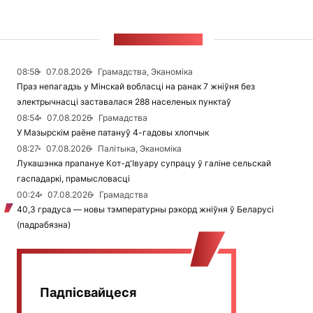
СТУЖКА НАВІН
08:58
07.08.2026
Грамадства, Эканоміка
Праз непагадзь у Мінскай вобласці на ранак 7 жніўня без
электрычнасці заставалася 288 населеных пунктаў
08:54
07.08.2026
Грамадства
У Мазырскім раёне патануў 4-гадовы хлопчык
08:27
07.08.2026
Палітыка, Эканоміка
Лукашэнка прапануе Кот-д'Івуару супрацу ў галіне сельскай
гаспадаркі, прамысловасці
00:24
07.08.2026
Грамадства
40,3 градуса — новы тэмпературны рэкорд жніўня ў Беларусі
(падрабязна)
Падпісвайцеся