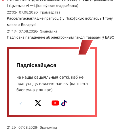
ініцыятывамі — Ціханоўская (падрабязна)
22:02
07.08.2026
Грамадства
Рассельгаснагляд не прапусціў у Пскоўскую вобласць 1 тону
масла з Беларусі
21:47
07.08.2026
Эканоміка
Падпісана пагадненне аб электронным гандлі таварамі ў ЕАЭС
Падпісвайцеся
на нашы сацыяльныя сеткі, каб не
прапусціць важныя навіны (калі гэта
бяспечна для вас)
21:25
07.08.2026
Эканоміка