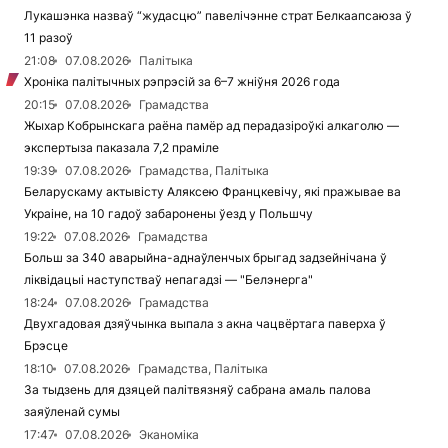
Лукашэнка назваў “жудасцю” павелічэнне страт Белкаапсаюза ў
11 разоў
21:08
07.08.2026
Палітыка
Хроніка палітычных рэпрэсій за 6–7 жніўня 2026 года
20:15
07.08.2026
Грамадства
Жыхар Кобрынскага раёна памёр ад перадазіроўкі алкаголю —
экспертыза паказала 7,2 праміле
19:39
07.08.2026
Грамадства, Палітыка
Беларускаму актывісту Аляксею Францкевічу, які пражывае ва
Украіне, на 10 гадоў забаронены ўезд у Польшчу
19:22
07.08.2026
Грамадства
Больш за 340 аварыйна-аднаўленчых брыгад задзейнічана ў
ліквідацыі наступстваў непагадзі — "Белэнерга"
18:24
07.08.2026
Грамадства
Двухгадовая дзяўчынка выпала з акна чацвёртага паверха ў
Брэсце
18:10
07.08.2026
Грамадства, Палітыка
За тыдзень для дзяцей палітвязняў сабрана амаль палова
заяўленай сумы
17:47
07.08.2026
Эканоміка