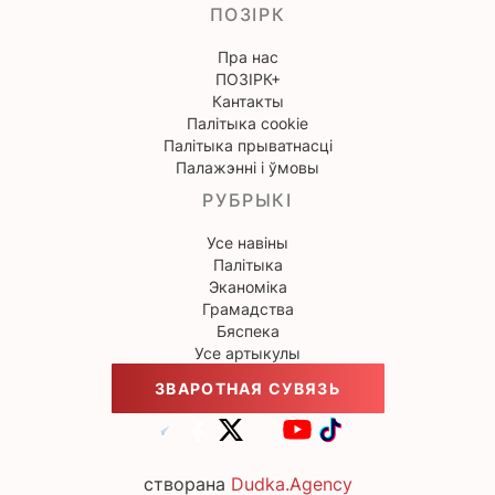
ПОЗІРК
Пра нас
ПОЗІРК+
Кантакты
Палітыка cookie
Палітыка прыватнасці
Палажэнні і ўмовы
РУБРЫКІ
Усе навіны
Палітыка
Эканоміка
Грамадства
Бяспека
Усе артыкулы
ЗВАРОТНАЯ СУВЯЗЬ
створана
Dudka.Agency