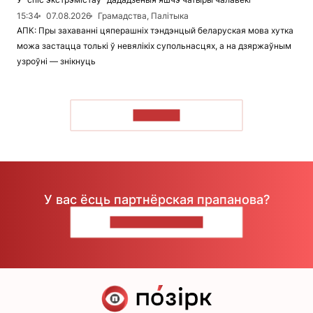
15:34
07.08.2026
Грамадства, Палітыка
АПК: Пры захаванні цяперашніх тэндэнцый беларуская мова хутка
можа застацца толькі ў невялікіх супольнасцях, а на дзяржаўным
узроўні — знікнуць
ЧЫТАЦЬ
У вас ёсць партнёрская прапанова?
НАПІШЫЦЕ НАМ