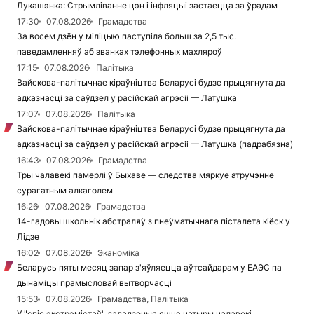
Лукашэнка: Стрымліванне цэн і інфляцыі застаецца за ўрадам
17:30
07.08.2026
Грамадства
За восем дзён у міліцыю паступіла больш за 2,5 тыс.
паведамленняў аб званках тэлефонных махляроў
17:15
07.08.2026
Палітыка
Вайскова-палітычнае кіраўніцтва Беларусі будзе прыцягнута да
адказнасці за саўдзел у расійскай агрэсіі — Латушка
17:07
07.08.2026
Палітыка
Вайскова-палітычнае кіраўніцтва Беларусі будзе прыцягнута да
адказнасці за саўдзел у расійскай агрэсіі — Латушка (падрабязна)
16:43
07.08.2026
Грамадства
Тры чалавекі памерлі ў Быхаве — следства мяркуе атручэнне
сурагатным алкаголем
16:26
07.08.2026
Грамадства
14-гадовы школьнік абстраляў з пнеўматычнага пісталета кіёск у
Лідзе
16:02
07.08.2026
Эканоміка
Беларусь пяты месяц запар з'яўляецца аўтсайдарам у ЕАЭС па
дынаміцы прамысловай вытворчасці
15:53
07.08.2026
Грамадства, Палітыка
У "спіс экстрэмістаў" дададзеныя яшчэ чатыры чалавекі