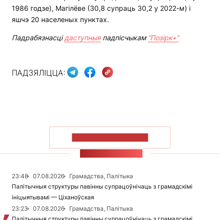
1986 годзе), Магілёве (30,8 супраць 30,2 у 2022-м) і
яшчэ 20 населеных пунктах.
Падрабязнасці
даступныя
падпісчыкам
“Позірк+”
ПАДЗЯЛІЦЦА:
ПАКАЗАЦЬ БОЛЬШ
СТУЖКА НАВІН
23:48
07.08.2026
Грамадства, Палітыка
Палітычныя структуры павінны супрацоўнічаць з грамадскімі
ініцыятывамі — Ціханоўская
23:23
07.08.2026
Грамадства, Палітыка
Палітычныя структуры павінны супрацоўнічаць з грамадскімі