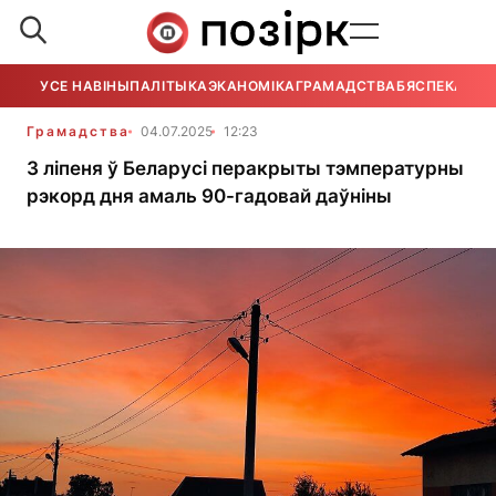
УСЕ НАВІНЫ
ПАЛІТЫКА
ЭКАНОМІКА
ГРАМАДСТВА
БЯСПЕКА
УСЕ
Грамадства
04.07.2025
12:23
3 ліпеня ў Беларусі перакрыты тэмпературны
рэкорд дня амаль 90-гадовай даўніны