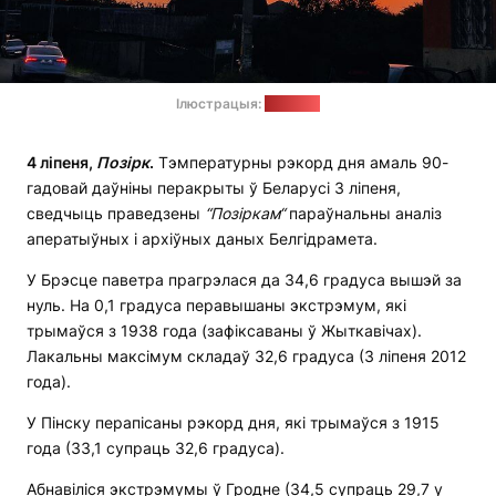
Ілюстрацыя:
"Позірк"
4 ліпеня,
Позірк
.
Тэмпературны рэкорд дня амаль 90-
гадовай даўніны перакрыты ў Беларусі 3 ліпеня,
сведчыць праведзены
“Позіркам“
параўнальны аналіз
аператыўных і архіўных даных Белгідрамета.
У Брэсце паветра прагрэлася да 34,6 градуса вышэй за
нуль. На 0,1 градуса перавышаны экстрэмум, які
трымаўся з 1938 года (зафіксаваны ў Жыткавічах).
Лакальны максімум складаў 32,6 градуса (3 ліпеня 2012
года).
У Пінску перапісаны рэкорд дня, які трымаўся з 1915
года (33,1 супраць 32,6 градуса).
Абнавіліся экстрэмумы ў Гродне (34,5 супраць 29,7 у