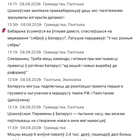
14:11
08.08.2026
Грамадства, Палітыка
Ціханоўская заклікала праваабаронцаў даць экс-палітвязням
зразумелы алгарытм дапамогі
13:50
08.08.2026
Грамадства, Палітыка
Бабарыка ўсумніўся ва ўплыве дэмсіл, спаслаўшыся на
меркаванні "сяброў у Беларусі", Латушка парыраваў: "У нас розныя
сябры"
13:15
08.08.2026
Грамадства, Палітыка
Севярынец: Трэба мець каманды, гатовыя пры магчымасці
правесці ў рэгіёнах Беларусі "ад акцый і новых вырабаў да
рэформаў"
12:54
08.08.2026
Палітыка, Эканоміка
Беларусь могуць падключыць да рэалізацыі праекта першага
грузавога чыгуначнага маршруту паміж РФ і Пакістанам
(дапоўнена)
12:13
08.08.2026
Грамадства, Палітыка
Ціханоўская: Перамены ў Беларусі — пытанне часу, мы можам
паўплываць на стварэнне новага акна магчымасцяў
11:30
08.08.2026
Грамадства
Моцны вецер 6 жніўня паваліў 2,4 тыс. дрэў, пашкодзіў дахі больш