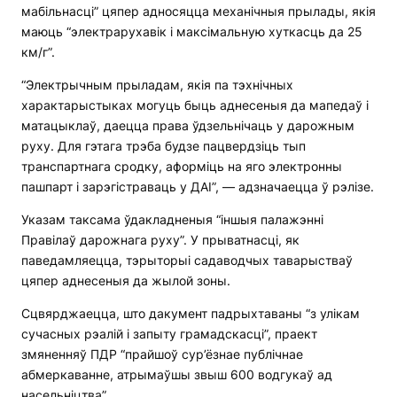
мабільнасці” цяпер адносяцца механічныя прылады, якія
маюць “электрарухавік і максімальную хуткасць да 25
км/г”.
“Электрычным прыладам, якія па тэхнічных
характарыстыках могуць быць аднесеныя да мапедаў і
матацыклаў, даецца права ўдзельнічаць у дарожным
руху. Для гэтага трэба будзе пацвердзіць тып
транспартнага сродку, аформіць на яго электронны
пашпарт і зарэгістраваць у ДАІ”, — адзначаецца ў рэлізе.
Указам таксама ўдакладненыя “іншыя палажэнні
Правілаў дарожнага руху”. У прыватнасці, як
паведамляецца, тэрыторыі садаводчых таварыстваў
цяпер аднесеныя да жылой зоны.
Сцвярджаецца, што дакумент падрыхтаваны “з улікам
сучасных рэалій і запыту грамадскасці”, праект
змяненняў ПДР “прайшоў сур’ёзнае публічнае
абмеркаванне, атрымаўшы звыш 600 водгукаў ад
насельніцтва”.