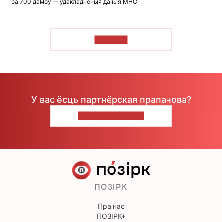
за 700 дамоў — удакладненыя даныя МНС
ЧЫТАЦЬ
У вас ёсць партнёрская прапанова?
НАПІШЫЦЕ НАМ
ПОЗІРК
Пра нас
ПОЗІРК+