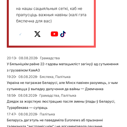
на нашы сацыяльныя сеткі, каб не
прапусціць важныя навіны (калі гэта
бяспечна для вас)
20:13
08.08.2026
Грамадства
У Бялыніцкім раёне 22-гадовы матацыкліст загінуў ад сутыкнення
з грузавіком КамАЗ
19:20
08.08.2026
Бяспека, Палітыка
Украіна не пагражае Беларусі, але Мінск павінен разумець, з чым
сутыкнецца ў выпадку далучэння да вайны — Дземчанка
18:56
08.08.2026
Грамадства, Палітыка
Дзядок за жорсткую люстрацыю пасля змены ўлады ў Беларусі,
Турарбекава — супраць
17:47
08.08.2026
Палітыка
Беларусь дагэтуль не паведаміла Euronews аб прызнанні
тэлеканала "экстрэмісцкім" і не аргументавала рашэнне