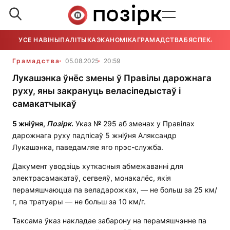
УСЕ НАВІНЫ
ПАЛІТЫКА
ЭКАНОМІКА
ГРАМАДСТВА
БЯСПЕКА
УСЕ
Грамадства
05.08.2025
20:59
Лукашэнка ўнёс змены ў Правілы дарожнага
руху, яны закрануць веласіпедыстаў і
самакатчыкаў
5 жніўня,
Позірк
.
Указ № 295 аб зменах у Правілах
дарожнага руху падпісаў 5 жніўня Аляксандр
Лукашэнка, паведамляе яго прэс-служба.
Дакумент уводзіць хуткасныя абмежаванні для
электрасамакатаў, сегвеяў, монакалёс, якія
перамяшчаюцца па веладарожках, — не больш за 25 км/
г, па тратуары — не больш за 10 км/г.
Таксама ўказ накладае забарону на перамяшчэнне па