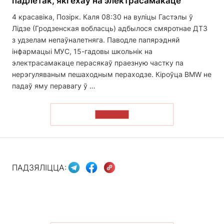
падлетак, які ехаў на электрасамакаце
4 красавіка, Позірк. Каля 08:30 на вуліцы Гастэлы ў
Лідзе (Гродзенская вобласць) адбылося смяротнае ДТЗ
з удзелам непаўналетняга. Паводле папярэдняй
інфармацыі МУС, 15-гадовы школьнік на
электрасамакаце перасякаў праезную частку па
нерэгуляваным пешаходным пераходзе. Кіроўца BMW не
падаў яму перавагу ў …
ЧЫТАЦЬ
ПАДЗЯЛІЦЦА: