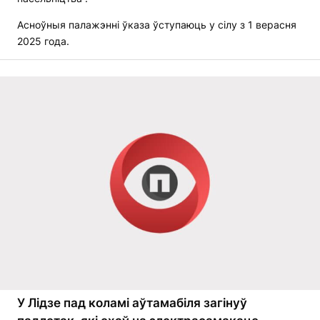
Асноўныя палажэнні ўказа ўступаюць у сілу з 1 верасня
2025 года.
У Лідзе пад коламі аўтамабіля загінуў