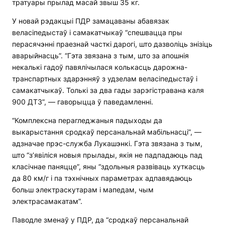
тратуары прылад масай звыш 35 кг.
У новай рэдакцыі ПДР замацаваны абавязак
веласіпедыстаў і самакатчыкаў “спешвацца пры
перасячэнні праезнай часткі дарогі, што дазволіць знізіць
аварыйнасць”. “Гэта звязана з тым, што за апошнія
некалькі гадоў павялічылася колькасць дарожна-
транспартных здарэнняў з удзелам веласіпедыстаў і
самакатчыкаў. Толькі за два гады зарэгістравана каля
900 ДТЗ”, — гаворыцца ў паведамленні.
“Комплексна перагледжаныя падыходы да
выкарыстання сродкаў персанальнай мабільнасці”, —
адзначае прэс-служба Лукашэнкі. Гэта звязана з тым,
што “з’явіліся новыя прылады, якія не падпадаюць пад
класічнае паняцце”, яны “здольныя развіваць хуткасць
да 80 км/г і па тэхнічных параметрах адпавядаюць
больш электраскутарам і мапедам, чым
электрасамакатам”.
Паводле зменаў у ПДР, да “сродкаў персанальнай