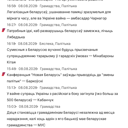
16:56
08.08.2026
Грамадства, Палітыка
Легалізацыя беларусаў, ушанаванне памяці зразумелыя для
мірнага часу, але ва Украіне вайна — амбасадар Чарнагор
16:27
08.08.2026
Грамадства, Палітыка
Патрэбныя ідэі, каб разварушыць беларусаў замежжа, лічыць
Лябедзька
16:18
08.08.2026
Бяспека, Палітыка
Сумесныя з Беларуссю вучэнні будуць прысвечаныя
супрацьдзеянню тэрарызму ў гарадскіх ўмовах — Мінабароны
Кітая
15:46
08.08.2026
Грамадства, Палітыка
Канферэнцыя "Новая Беларусь" заўжды прыводзіць да "змены
палітык" — Баркоўскі
15:13
08.08.2026
Грамадства, Палітыка
У вайне супраць Украіны з расійскага боку загінула ўжо больш за
500 беларусаў — Кабанчук
15:03
08.08.2026
Грамадства
Дзіця становіцца грамадзянінам Беларусі незалежна ад месца
нараджэння, калі хоць адзін з яго бацькоў мае беларускае
грамадзянства — МУС