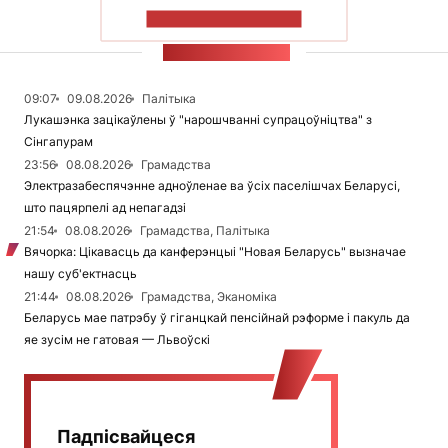
ПАКАЗАЦЬ БОЛЬШ
СТУЖКА НАВІН
09:07
09.08.2026
Палітыка
Лукашэнка зацікаўлены ў "нарошчванні супрацоўніцтва" з
Сінгапурам
23:56
08.08.2026
Грамадства
Электразабеспячэнне адноўленае ва ўсіх паселішчах Беларусі,
што пацярпелі ад непагадзі
21:54
08.08.2026
Грамадства, Палітыка
Вячорка: Цікавасць да канферэнцыі "Новая Беларусь" вызначае
нашу суб'ектнасць
21:44
08.08.2026
Грамадства, Эканоміка
Беларусь мае патрэбу ў гіганцкай пенсійнай рэформе і пакуль да
яе зусім не гатовая — Львоўскі
Падпісвайцеся