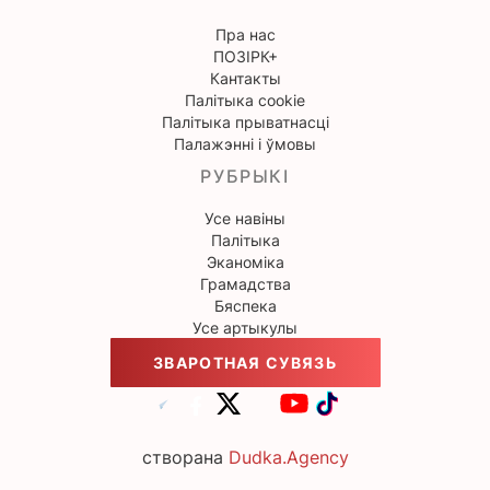
Пра нас
ПОЗІРК+
Кантакты
Палітыка cookie
Палітыка прыватнасці
Палажэнні і ўмовы
РУБРЫКІ
Усе навіны
Палітыка
Эканоміка
Грамадства
Бяспека
Усе артыкулы
ЗВАРОТНАЯ СУВЯЗЬ
створана
Dudka.Agency