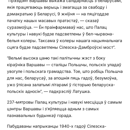
“Прэзідэнт Варшавы выкажа салідарнасць з беларусамі,
якія працягваюць верыць і змагацца за свабоду і
дэмакратыю ў Беларусі, 9 жніўня — на пяцігоддзе
пачатку нашых масавых пратэстаў, — сказаў
суразмоўца. — Ён праінфармаваў нас, што Палац
культуры і навукі будзе падсветлены ў бел-чырвона-
белыя колеры. Таксама ў колеры нашага нацыянальнага
сцяга будзе падсветлены Сілезска-Дамброўскі мост”.
“Вельмі высока цаню такі палітычны жэст з боку
кіраўніка Варшавы — сталіцы Польшчы, польскіх уладаў
увогуле і польскага грамадства. Тое, што робіць Польшча
для нас, беларусаў, за апошнія пяць гадоў, безумоўна,
ужо ўпісана залатымі літарамі ў гісторыю беларуска-
польскіх адносін”, — падкрэсліў Латушка.
237-мятровы Палац культуры і навукі месціцца ў самым
цэнтры Варшавы і з’яўляецца адным з самых
пазнавальных будынкаў горада.
Пабудаваны напрыканцы 1940-х гадоў Сілезска-