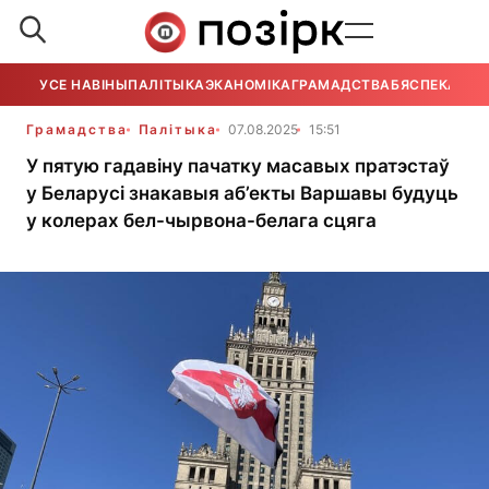
УСЕ НАВІНЫ
ПАЛІТЫКА
ЭКАНОМІКА
ГРАМАДСТВА
БЯСПЕКА
УСЕ
Грамадства
Палітыка
07.08.2025
15:51
У пятую гадавіну пачатку масавых пратэстаў
у Беларусі знакавыя аб’екты Варшавы будуць
у колерах бел-чырвона-белага сцяга