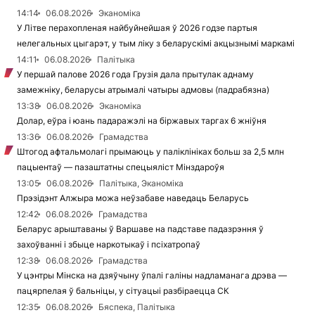
14:14
06.08.2026
Эканоміка
У Літве перахопленая найбуйнейшая ў 2026 годзе партыя
нелегальных цыгарэт, у тым ліку з беларускімі акцызнымі маркамі
14:11
06.08.2026
Палітыка
У першай палове 2026 года Грузія дала прытулак аднаму
замежніку, беларусы атрымалі чатыры адмовы (падрабязна)
13:38
06.08.2026
Эканоміка
Долар, еўра і юань падаражэлі на біржавых таргах 6 жніўня
13:36
06.08.2026
Грамадства
Штогод афтальмолагі прымаюць у паліклініках больш за 2,5 млн
пацыентаў — пазаштатны спецыяліст Мінздароўя
13:05
06.08.2026
Палітыка, Эканоміка
Прэзідэнт Алжыра можа неўзабаве наведаць Беларусь
12:42
06.08.2026
Грамадства
Беларус арыштаваны ў Варшаве на падставе падазрэння ў
захоўванні і збыце наркотыкаў і псіхатропаў
12:38
06.08.2026
Грамадства
У цэнтры Мінска на дзяўчыну ўпалі галіны надламанага дрэва —
пацярпелая ў бальніцы, у сітуацыі разбіраецца СК
12:35
06.08.2026
Бяспека, Палітыка