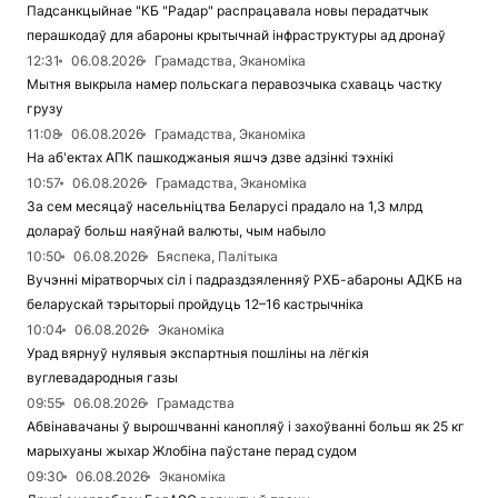
Падсанкцыйнае "КБ "Радар" распрацавала новы перадатчык
перашкодаў для абароны крытычнай інфраструктуры ад дронаў
12:31
06.08.2026
Грамадства, Эканоміка
Мытня выкрыла намер польскага перавозчыка схаваць частку
грузу
11:08
06.08.2026
Грамадства, Эканоміка
На аб'ектах АПК пашкоджаныя яшчэ дзве адзінкі тэхнікі
10:57
06.08.2026
Грамадства, Эканоміка
За сем месяцаў насельніцтва Беларусі прадало на 1,3 млрд
долараў больш наяўнай валюты, чым набыло
10:50
06.08.2026
Бяспека, Палітыка
Вучэнні міратворчых сіл і падраздзяленняў РХБ-абароны АДКБ на
беларускай тэрыторыі пройдуць 12–16 кастрычніка
10:04
06.08.2026
Эканоміка
Урад вярнуў нулявыя экспартныя пошліны на лёгкія
вуглевадародныя газы
09:55
06.08.2026
Грамадства
Абвінавачаны ў вырошчванні канопляў і захоўванні больш як 25 кг
марыхуаны жыхар Жлобіна паўстане перад судом
09:30
06.08.2026
Эканоміка