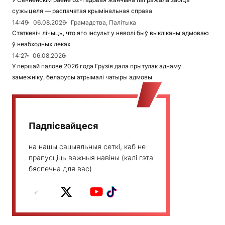
сужыцеля — распачатая крымінальная справа
14:49
06.08.2026
Грамадства, Палітыка
Статкевіч лічыць, что яго інсульт у няволі быў выкліканы адмоваю
ў неабходных леках
14:27
06.08.2026
У першай палове 2026 года Грузія дала прытулак аднаму
замежніку, беларусы атрымалі чатыры адмовы
Падпісвайцеся
на нашы сацыяльныя сеткі, каб не
прапусціць важныя навіны (калі гэта
бяспечна для вас)