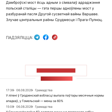
Дамброўскі мост ёсць адным з сімвалаў адраджэння
польскай сталіцы — гэта першы адноўлены мост у
разбуранай пасля Другой сусветнай вайны Варшаве.
Злучае цэнтральныя раёны Срудмесце і Прага-Пулноц.
ПАДЗЯЛІЦЦА:
ПАКАЗАЦЬ БОЛЬШ
СТУЖКА НАВІН
17:36
06.08.2026
Грамадства
У ліпені ў Гродзенскай вобласці выпала паўтары месячныя нормы
ападкаў, у Гомельскай — менш за 60%
15:08
06.08.2026
Грамадства
У Сенненскім раёне 62-гадовая жанчына пагражала забіць