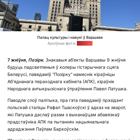
Палац культуры і навукі ў Варшаве
Архіўнае фота:
"Позірк"
7 жніўня,
Позірк
.
Знакавыя аб’екты Варшавы 9 жніўня
будуць падсветленыя ў колеры гістарычнага сцяга
Беларусі, паведаміў “Позірку” намеснік кіраўніцы
Аб’яднанага пераходнага кабінета (АПК), кіраўнік
Народнага антыкрызіснага ўпраўлення Павел Латушка.
Паводле слоў палітыка, пра гэта паведаміў прэзідэнт
польскай сталіцы Рафал Тшаскоўскі ў адказ на зварот,
які Латушка даслаў разам з выканаўцам абавязкаў
прадстаўніка АПК па пытаннях нацыянальнага
адраджэння Паўлам Баркоўскім.