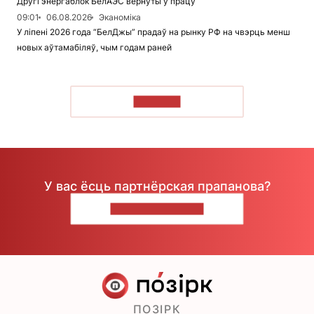
Другі энергаблок БелАЭС вернуты ў працу
09:01
06.08.2026
Эканоміка
У ліпені 2026 года “БелДжы” прадаў на рынку РФ на чвэрць менш
новых аўтамабіляў, чым годам раней
ЧЫТАЦЬ
У вас ёсць партнёрская прапанова?
НАПІШЫЦЕ НАМ
ПОЗІРК