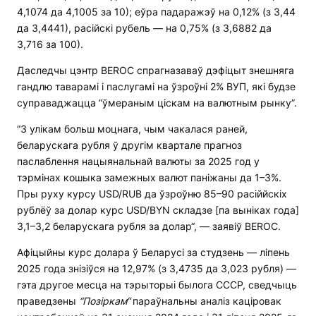
4,1074 да 4,1005 за 10); еўра падаражэў на 0,12% (з 3,44
да 3,4441), расійскі рубель — на 0,75% (з 3,6882 да
3,716 за 100).
Даследчы цэнтр BEROC спрагназаваў дэфіцыт знешняга
гандлю таварамі і паслугамі на ўзроўні 2% ВУП, які будзе
суправаджацца “ўмераным ціскам на валютным рынку”.
“З улікам больш моцнага, чым чакалася раней,
беларускага рубля ў другім квартале прагноз
паслаблення нацыянальнай валюты за 2025 год у
тэрмінах кошыка замежных валют паніжаны да 1–3%.
Пры руху курсу USD/RUB да ўзроўню 85–90 расіййскіх
рублёў за долар курс USD/BYN складзе [па выніках года]
3,1–3,2 беларускага рубля за долар“, — заявіў BEROC.
Афіцыйны курс долара ў Беларусі за студзень — ліпень
2025 года знізіўся на 12,97% (з 3,4735 да 3,023 рубля) —
гэта другое месца на тэрыторыі былога СССР, сведчыць
праведзены
“Позіркам“
параўнальны аналіз каціровак