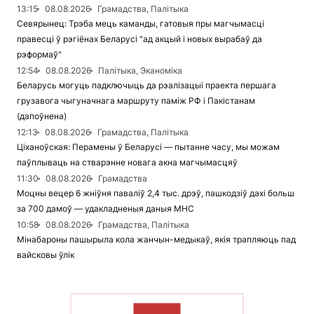
13:15
08.08.2026
Грамадства, Палітыка
Севярынец: Трэба мець каманды, гатовыя пры магчымасці
правесці ў рэгіёнах Беларусі "ад акцый і новых вырабаў да
рэформаў"
12:54
08.08.2026
Палітыка, Эканоміка
Беларусь могуць падключыць да рэалізацыі праекта першага
грузавога чыгуначнага маршруту паміж РФ і Пакістанам
(дапоўнена)
12:13
08.08.2026
Грамадства, Палітыка
Ціханоўская: Перамены ў Беларусі — пытанне часу, мы можам
паўплываць на стварэнне новага акна магчымасцяў
11:30
08.08.2026
Грамадства
Моцны вецер 6 жніўня паваліў 2,4 тыс. дрэў, пашкодзіў дахі больш
за 700 дамоў — удакладненыя даныя МНС
10:58
08.08.2026
Грамадства, Палітыка
Мінабароны пашырыла кола жанчын-медыкаў, якія трапляюць пад
вайсковы ўлік
ЧЫТАЦЬ