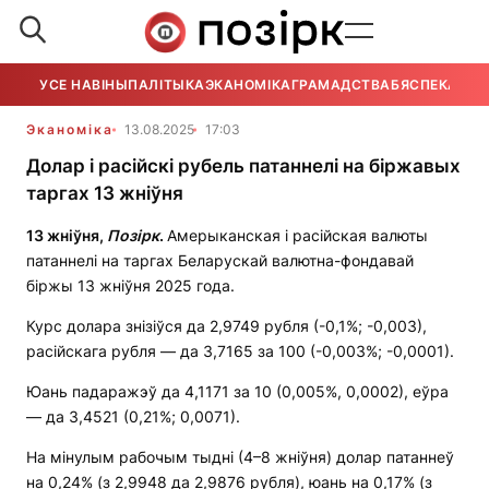
УСЕ НАВІНЫ
ПАЛІТЫКА
ЭКАНОМІКА
ГРАМАДСТВА
БЯСПЕКА
УСЕ
Эканоміка
13.08.2025
17:03
Долар і расійскі рубель патаннелі на біржавых
таргах 13 жніўня
13 жніўня,
Позірк
.
Амерыканская і расійская валюты
патаннелі на таргах Беларускай валютна-фондавай
біржы 13 жніўня 2025 года.
Курс долара знізіўся да 2,9749 рубля (-0,1%; -0,003),
расійскага рубля — да 3,7165 за 100 (-0,003%; -0,0001).
Юань падаражэў да 4,1171 за 10 (0,005%, 0,0002), еўра
— да 3,4521 (0,21%; 0,0071).
На мінулым рабочым тыдні (4–8 жніўня) долар патаннеў
на 0,24% (з 2,9948 да 2,9876 рубля), юань на 0,17% (з