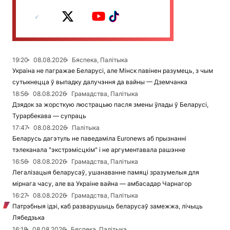
19:20
08.08.2026
Бяспека, Палітыка
Украіна не пагражае Беларусі, але Мінск павінен разумець, з чым
сутыкнецца ў выпадку далучэння да вайны — Дземчанка
18:56
08.08.2026
Грамадства, Палітыка
Дзядок за жорсткую люстрацыю пасля змены ўлады ў Беларусі,
Турарбекава — супраць
17:47
08.08.2026
Палітыка
Беларусь дагэтуль не паведаміла Euronews аб прызнанні
тэлеканала "экстрэмісцкім" і не аргументавала рашэнне
16:56
08.08.2026
Грамадства, Палітыка
Легалізацыя беларусаў, ушанаванне памяці зразумелыя для
мірнага часу, але ва Украіне вайна — амбасадар Чарнагор
16:27
08.08.2026
Грамадства, Палітыка
Патрэбныя ідэі, каб разварушыць беларусаў замежжа, лічыць
Лябедзька
16:18
08.08.2026
Бяспека, Палітыка