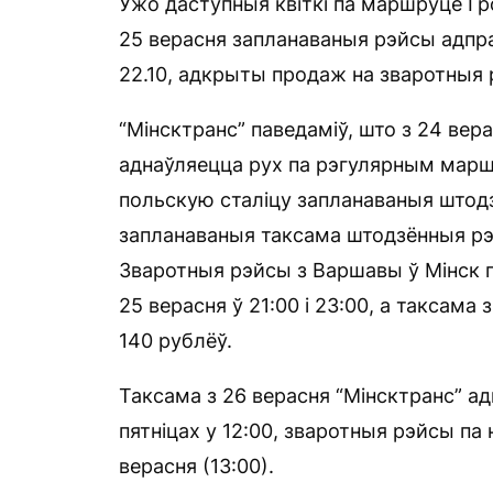
Ужо даступныя квіткі па маршруце Гр
25 верасня запланаваныя рэйсы адпраўл
22.10, адкрыты продаж на зваротныя 
“Мінсктранс” паведаміў, што з 24 вер
аднаўляецца рух па рэгулярным марш
польскую сталіцу запланаваныя штодзе
запланаваныя таксама штодзённыя рэй
Зваротныя рэйсы з Варшавы ў Мінск 
25 верасня ў 21:00 і 23:00, а таксама 
140 рублёў.
Таксама з 26 верасня “Мінсктранс” а
пятніцах у 12:00, зваротныя рэйсы па 
верасня (13:00).