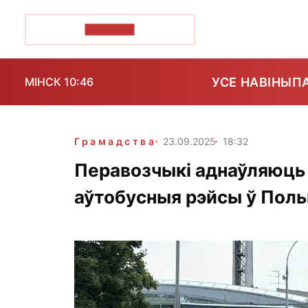
ПОЗІРК+
УСЕ НАВІНЫ
П
МІНСК 10:46
Грамадства
23.09.2025
18:32
Перавозчыкі аднаўляюць 
аўтобусныя рэйсы ў Пол