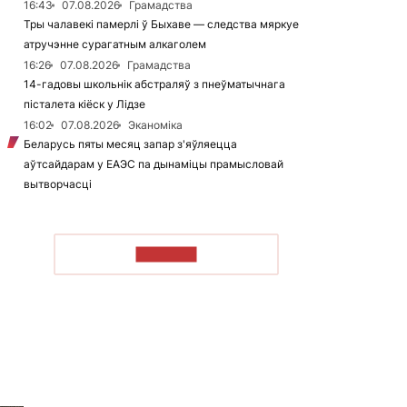
16:43
07.08.2026
Грамадства
Тры чалавекі памерлі ў Быхаве — следства мяркуе
атручэнне сурагатным алкаголем
16:26
07.08.2026
Грамадства
14-гадовы школьнік абстраляў з пнеўматычнага
пісталета кіёск у Лідзе
16:02
07.08.2026
Эканоміка
Беларусь пяты месяц запар з'яўляецца
аўтсайдарам у ЕАЭС па дынаміцы прамысловай
вытворчасці
ЧЫТАЦЬ