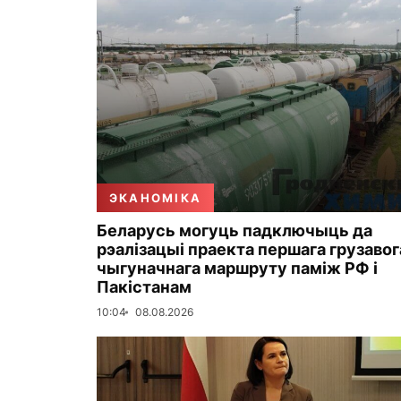
ЭКАНОМІКА
Беларусь могуць падключыць да
рэалізацыі праекта першага грузавог
чыгуначнага маршруту паміж РФ і
Пакістанам
10:04
08.08.2026