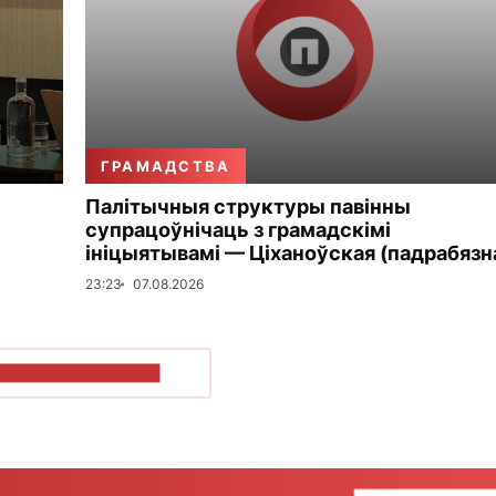
ГРАМАДСТВА
Палітычныя структуры павінны
супрацоўнічаць з грамадскімі
ініцыятывамі — Ціханоўская (падрабязн
23:23
07.08.2026
ПАКАЗАЦЬ БОЛЬШ