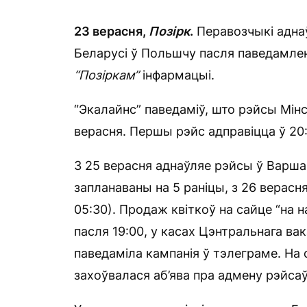
23 верасня,
Позірк
.
Перавозчыкі адна
Беларусі ў Польшчу пасля паведамле
“Позіркам”
інфармацыі.
“Экалайнс” паведаміў, што рэйсы Мін
верасня. Першы рэйс адправіцца ў 20:
З 25 верасня аднаўляе рэйсы ў Варшав
запланаваны на 5 раніцы, з 26 верас
05:30). Продаж квіткоў на сайце “на
пасля 19:00, у касах Цэнтральнага вак
паведаміла кампанія ў тэлеграме. На
захоўвалася аб’ява пра адмену рэйсаў