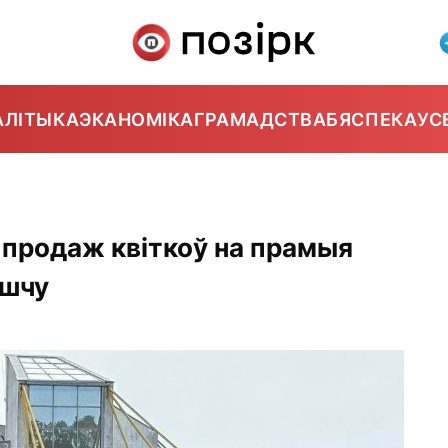
АЛІТЫКА
ЭКАНОМІКА
ГРАМАДСТВА
БЯСПЕКА
УС
продаж квіткоў на прамыя
ьшчу