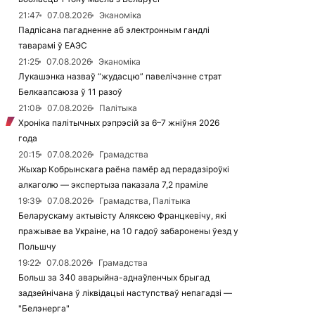
21:47
07.08.2026
Эканоміка
Падпісана пагадненне аб электронным гандлі
таварамі ў ЕАЭС
21:25
07.08.2026
Эканоміка
Лукашэнка назваў “жудасцю” павелічэнне страт
Белкаапсаюза ў 11 разоў
21:08
07.08.2026
Палітыка
Хроніка палітычных рэпрэсій за 6–7 жніўня 2026
года
20:15
07.08.2026
Грамадства
Жыхар Кобрынскага раёна памёр ад перадазіроўкі
алкаголю — экспертыза паказала 7,2 праміле
19:39
07.08.2026
Грамадства, Палітыка
Беларускаму актывісту Аляксею Францкевічу, які
пражывае ва Украіне, на 10 гадоў забаронены ўезд у
Польшчу
19:22
07.08.2026
Грамадства
Больш за 340 аварыйна-аднаўленчых брыгад
задзейнічана ў ліквідацыі наступстваў непагадзі —
"Белэнерга"