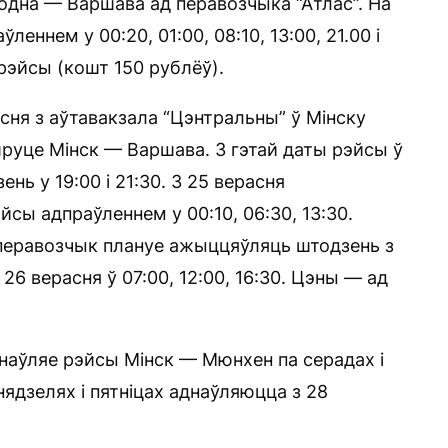
одна — Варшава ад перавозчыка “Атлас”. На
еннем у 00:20, 01:00, 08:10, 13:00, 21.00 і
рэйсы (кошт 150 рублёў).
асня з аўтавакзала “Цэнтральны” ў Мінску
руце Мінск — Варшава. З гэтай даты рэйсы ў
нь у 19:00 і 21:30. З 25 верасня
сы адпраўленнем у 00:10, 06:30, 13:30.
перавозчык плануе ажыццяўляць штодзень з
з 26 верасня ў 07:00, 12:00, 16:30. Цэны — ад
днаўляе рэйсы Мінск — Мюнхен па серадах і
нядзелях і пятніцах аднаўляюцца з 28