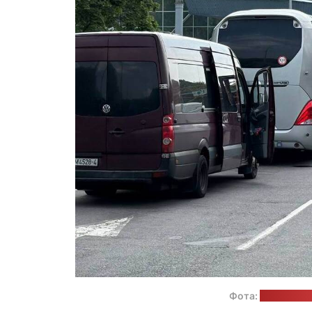
Фота:
Дзяржаўны