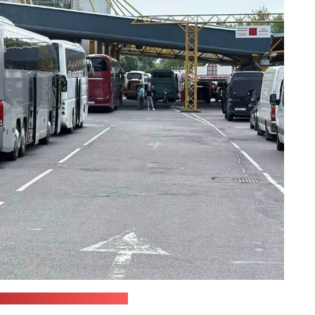
 мытны камітэт Беларусі