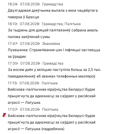
18:24
07.08.2026
Грамадства
Двухгадовая дзяўчынка выпала з акна чацвёртага
паверха ў Брэсце
18:10
07.08.2026
Грамадства, Палітыка
За тыдзень для дзяцей палітвязняў сабрана амаль
палова заяўленай сумы
17:47
07.08.2026
Эканоміка
Лукашэнка: Стрымліванне цэн і інфляцыі застаецца
за ўрадам
17:30
07.08.2026
Грамадства
За восем дзён у міліцыю паступіла больш за 2,5 тыс.
паведамленняў аб званках тэлефонных махляроў
17:15
07.08.2026
Палітыка
Вайскова-палітычнае кіраўніцтва Беларусі будзе
прыцягнута да адказнасці за саўдзел у расійскай
агрэсіі — Латушка
17:07
07.08.2026
Палітыка
Вайскова-палітычнае кіраўніцтва Беларусі будзе
прыцягнута да адказнасці за саўдзел у расійскай
агрэсіі — Латушка (падрабязна)