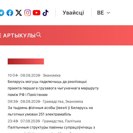
Увайсці
BE
Е АРТЫКУЛЫ
СТУЖКА НАВІН
10:04
08.08.2026
Эканоміка
Беларусь могуць падключыць да рэалізацыі
праекта першага грузавога чыгуначнага маршруту
паміж РФ і Пакістанам
09:36
08.08.2026
Грамадства, Эканоміка
За тыдзень фізічныя асобы ўвезлі ў Беларусь на
льготных умовах 251 электрамабіль
23:48
07.08.2026
Грамадства, Палітыка
Палітычныя структуры павінны супрацоўнічаць з