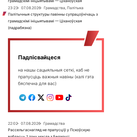
грамадскімі ініцыятывамі — Ціханоўская
23:23
07.08.2026
Грамадства, Палітыка
Палітычныя структуры павінны супрацоўнічаць з
грамадскімі ініцыятывамі — Ціханоўская
(падрабязна)
Падпісвайцеся
на нашы сацыяльныя сеткі, каб не
прапусціць важныя навіны (калі гэта
бяспечна для вас)
22:02
07.08.2026
Грамадства
Рассельгаснагляд не прапусціў у Пскоўскую
вобласць 1 тону масла з Беларусі