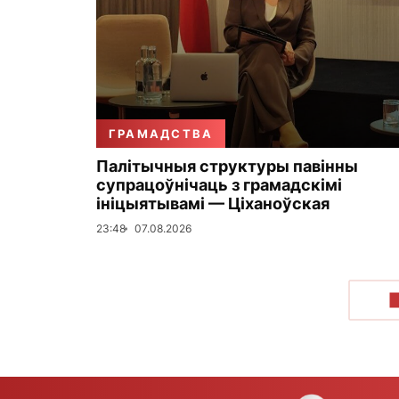
ГРАМАДСТВА
Палітычныя структуры павінны
супрацоўнічаць з грамадскімі
ініцыятывамі — Ціханоўская
23:48
07.08.2026