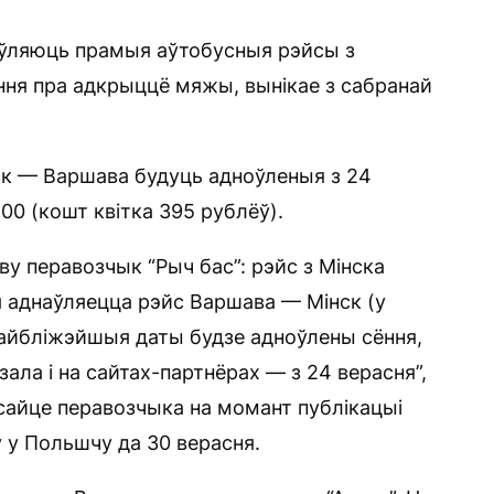
ўляюць прамыя аўтобусныя рэйсы з
ння пра адкрыццё мяжы, вынікае з сабранай
ск — Варшава будуць адноўленыя з 24
00 (кошт квітка 395 рублёў).
у перавозчык “Рыч бас”: рэйс з Мінска
ня аднаўляецца рэйс Варшава — Мінск (у
 найбліжэйшыя даты будзе адноўлены сёння,
зала і на сайтах-партнёрах — з 24 верасня”,
 сайце перавозчыка на момант публікацыі
 у Польшчу да 30 верасня.