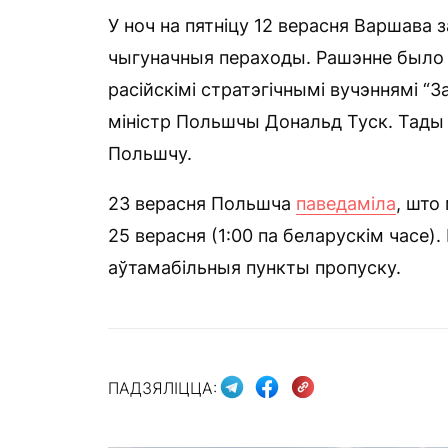
У ноч на пятніцу 12 верасня Варшава 
чыгуначныя пераходы. Рашэнне было 
расійскімі стратэгічнымі вучэннямі “
міністр Польшчы Дональд Туск. Тады
Польшчу.
23 верасня Польшча
паведаміла
, што
25 верасня (1:00 па беларускім часе). 
аўтамабільныя пункты пропуску.
ПАДЗЯЛІЦЦА: