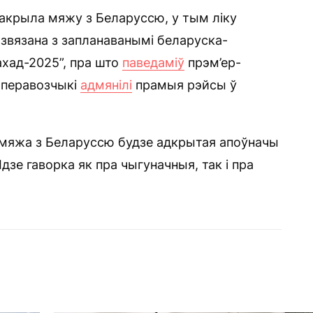
закрыла мяжу з Беларуссю, у тым ліку
звязана з запланаванымі беларуска-
Захад-2025”, пра што
паведаміў
прэм’ер-
 перавозчыкі
адмянілі
прамыя рэйсы ў
 мяжа з Беларуссю будзе адкрытая апоўначы
Ідзе гаворка як пра чыгуначныя, так і пра