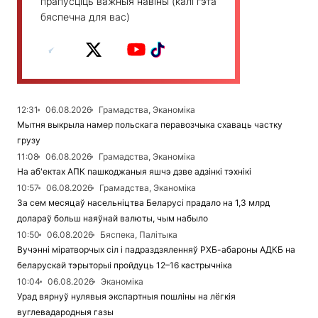
прапусціць важныя навіны (калі гэта
бяспечна для вас)
12:31
06.08.2026
Грамадства, Эканоміка
Мытня выкрыла намер польскага перавозчыка схаваць частку
грузу
11:08
06.08.2026
Грамадства, Эканоміка
На аб'ектах АПК пашкоджаныя яшчэ дзве адзінкі тэхнікі
10:57
06.08.2026
Грамадства, Эканоміка
За сем месяцаў насельніцтва Беларусі прадало на 1,3 млрд
долараў больш наяўнай валюты, чым набыло
10:50
06.08.2026
Бяспека, Палітыка
Вучэнні міратворчых сіл і падраздзяленняў РХБ-абароны АДКБ на
беларускай тэрыторыі пройдуць 12–16 кастрычніка
10:04
06.08.2026
Эканоміка
Урад вярнуў нулявыя экспартныя пошліны на лёгкія
вуглевадародныя газы