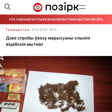
УСЕ НАВІНЫ
ПАЛІТЫКА
ЭКАНОМІКА
ГРАМАДСТВА
БЯСПЕКА
УСЕ
Грамадства
21.10.2025
18:12
Дзве спробы ўвозу марыхуаны спынілі
віцебскія мытнікі