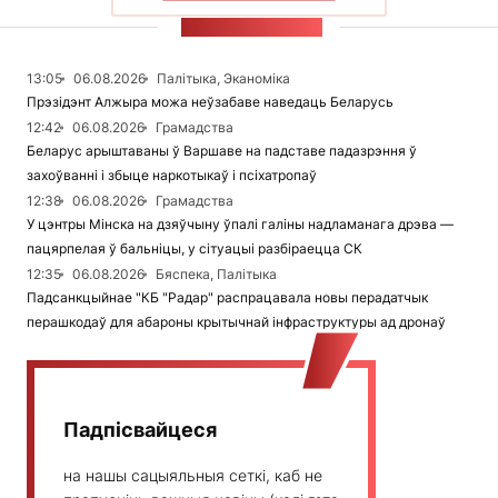
СТУЖКА НАВІН
13:05
06.08.2026
Палітыка, Эканоміка
Прэзідэнт Алжыра можа неўзабаве наведаць Беларусь
12:42
06.08.2026
Грамадства
Беларус арыштаваны ў Варшаве на падставе падазрэння ў
захоўванні і збыце наркотыкаў і псіхатропаў
12:38
06.08.2026
Грамадства
У цэнтры Мінска на дзяўчыну ўпалі галіны надламанага дрэва —
пацярпелая ў бальніцы, у сітуацыі разбіраецца СК
12:35
06.08.2026
Бяспека, Палітыка
Падсанкцыйнае "КБ "Радар" распрацавала новы перадатчык
перашкодаў для абароны крытычнай інфраструктуры ад дронаў
Падпісвайцеся
на нашы сацыяльныя сеткі, каб не