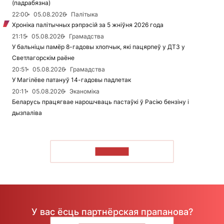
(падрабязна)
22:00
05.08.2026
Палітыка
Хроніка палітычных рэпрэсій за 5 жніўня 2026 года
21:15
05.08.2026
Грамадства
У бальніцы памёр 8-гадовы хлопчык, які пацярпеў у ДТЗ у
Светлагорскім раёне
20:51
05.08.2026
Грамадства
У Магілёве патануў 14-гадовы падлетак
20:11
05.08.2026
Эканоміка
Беларусь працягвае нарошчваць пастаўкі ў Расію бензіну і
дызпаліва
ЧЫТАЦЬ
У вас ёсць партнёрская прапанова?