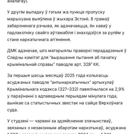
аналагаў).
У другім выпадку ў гэтым жа пункце пропуску
марыхуана выяўлена ў жыхара Эстоніі. 8 грамаў
забароненага рэчыва, як адзначаецца, ён хаваў у
падлакотніку свайго аўтамабіля і знаходзіўся за рулём у
стане наркатычнага ап’янення.
ДМК адзначае, што матэрыялы праверкі перададзеныя ў
Следчы камітэт для “вырашэння пытання аб пачатку
крымінальнай справы” паводле арт. 328¹ КК.
За першыя шэсць месяцаў 2025 года колькасць
асуджаных паводле “антынаркатычных” артыкулаў
Крымінальнага кодэкса (327–332) павялічылася на 2,9%
у параўнанні з адпаведным перыядам мінулага года,
вынікае са статыстычных звестак на сайце Вярхоўнага
суда.
У студзені — чэрвені за здзяйсненне злачынстваў,
звязаных з незаконным абаротам наркотыкаў, асуджана