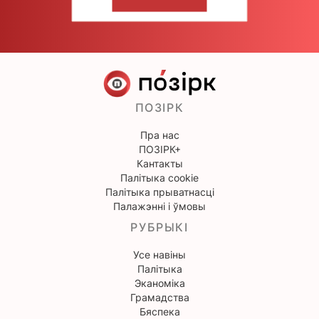
НАПІШЫЦЕ НАМ
ПОЗІРК
Пра нас
ПОЗІРК+
Кантакты
Палітыка cookie
Палітыка прыватнасці
Палажэнні і ўмовы
РУБРЫКІ
Усе навіны
Палітыка
Эканоміка
Грамадства
Бяспека