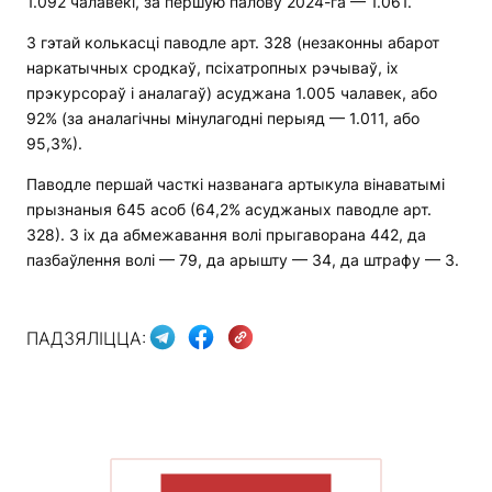
1.092 чалавекі, за першую палову 2024-га — 1.061.
З гэтай колькасці паводле арт. 328 (незаконны абарот
наркатычных сродкаў, псіхатропных рэчываў, іх
прэкурсораў і аналагаў) асуджана 1.005 чалавек, або
92% (за аналагічны мінулагодні перыяд — 1.011, або
95,3%).
Паводле першай часткі названага артыкула вінаватымі
прызнаныя 645 асоб (64,2% асуджаных паводле арт.
328). З іх да абмежавання волі прыгаворана 442, да
пазбаўлення волі — 79, да арышту — 34, да штрафу — 3.
ПАДЗЯЛІЦЦА:
ПАКАЗАЦЬ БОЛЬШ