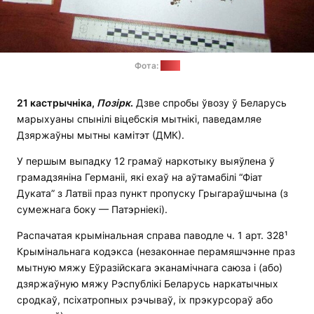
Фота:
ДМК
21 кастрычніка,
Позірк
.
Дзве спробы ўвозу ў Беларусь
марыхуаны спынілі віцебскія мытнікі, паведамляе
Дзяржаўны мытны камітэт (ДМК).
У першым выпадку 12 грамаў наркотыку выяўлена ў
грамадзяніна Германіі, які ехаў на аўтамабілі “Фіат
Дуката” з Латвіі праз пункт пропуску Грыгараўшчына (з
сумежнага боку — Патэрніекі).
Распачатая крымінальная справа паводле ч. 1 арт. 328¹
Крымінальнага кодэкса (незаконнае перамяшчэнне праз
мытную мяжу Еўразійскага эканамічнага саюза і (або)
дзяржаўную мяжу Рэспублікі Беларусь наркатычных
сродкаў, псіхатропных рэчываў, іх прэкурсораў або