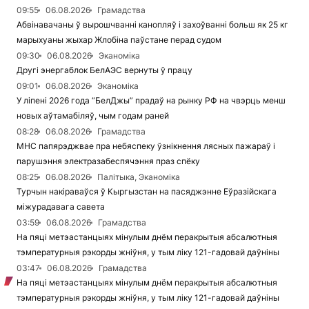
09:55
06.08.2026
Грамадства
Абвінавачаны ў вырошчванні канопляў і захоўванні больш як 25 кг
марыхуаны жыхар Жлобіна паўстане перад судом
09:30
06.08.2026
Эканоміка
Другі энергаблок БелАЭС вернуты ў працу
09:01
06.08.2026
Эканоміка
У ліпені 2026 года “БелДжы” прадаў на рынку РФ на чвэрць менш
новых аўтамабіляў, чым годам раней
08:28
06.08.2026
Грамадства
МНС папярэджвае пра небяспеку ўзнікнення лясных пажараў і
парушэння электразабеспячэння праз спёку
08:25
06.08.2026
Палітыка, Эканоміка
Турчын накіраваўся ў Кыргызстан на пасяджэнне Еўразійскага
міжурадавага савета
03:59
06.08.2026
Грамадства
На пяці метэастанцыях мінулым днём перакрытыя абсалютныя
тэмпературныя рэкорды жніўня, у тым ліку 121-гадовай даўніны
03:47
06.08.2026
Грамадства
На пяці метэастанцыях мінулым днём перакрытыя абсалютныя
тэмпературныя рэкорды жніўня, у тым ліку 121-гадовай даўніны