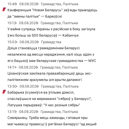
15:46
08.08.2026
Грамадства, Палітыка
Канферэнцыя "Новая Беларусь" заўжды прыводзіць
да "змены палітык" — Баркоўскі
15:13
08.08.2026
Грамадства, Палітыка
У вайне супраць Украіны з расійскага боку загінула
ўжо больш за 500 беларусаў — Кабанчук
15:03
08.08.2026
Грамадства
Дзіця становіцца грамадзянінам Беларусі
незалежна ад месца нараджэння, калі хоць адзін з
яго бацькоў мае беларускае грамадзянства — МУС
14:11
08.08.2026
Грамадства, Палітыка
Ціханоўская заклікала праваабаронцаў даць экс-
палітвязням зразумелы алгарытм дапамогі
13:50
08.08.2026
Грамадства, Палітыка
Бабарыка ўсумніўся ва ўплыве дэмсіл,
спаслаўшыся на меркаванні "сяброў у Беларусі",
Латушка парыраваў: "У нас розныя сябры"
13:15
08.08.2026
Грамадства, Палітыка
Севярынец: Трэба мець каманды, гатовыя пры
магчымасці правесці ў рэгіёнах Беларусі "ад акцый