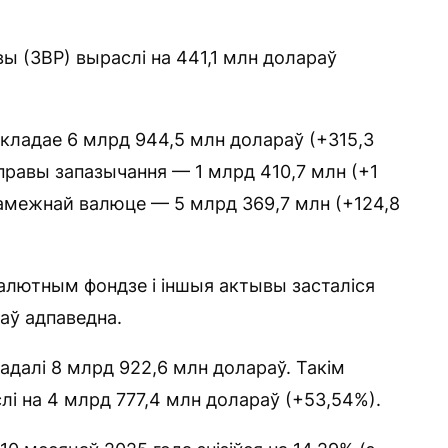
ы (ЗВР) выраслі на 441,1 млн долараў
кладае 6 млрд 944,5 млн долараў (+315,3
правы запазычання — 1 млрд 410,7 млн (+1
амежнай валюце — 5 млрд 369,7 млн ​​(+124,8
алютным фондзе і іншыя актывы засталіся
аў адпаведна.
адалі 8 млрд 922,6 млн долараў. Такім
лі на 4 млрд 777,4 млн долараў (+53,54%).