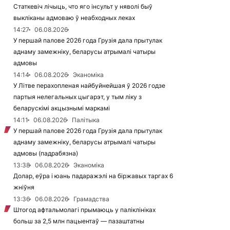
Статкевіч лічыць, что яго інсульт у няволі быў
выкліканы адмоваю ў неабходных леках
14:27
06.08.2026
У першай палове 2026 года Грузія дала прытулак
аднаму замежніку, беларусы атрымалі чатыры
адмовы
14:14
06.08.2026
Эканоміка
У Літве перахопленая найбуйнейшая ў 2026 годзе
партыя нелегальных цыгарэт, у тым ліку з
беларускімі акцызнымі маркамі
14:11
06.08.2026
Палітыка
У першай палове 2026 года Грузія дала прытулак
аднаму замежніку, беларусы атрымалі чатыры
адмовы (падрабязна)
13:38
06.08.2026
Эканоміка
Долар, еўра і юань падаражэлі на біржавых таргах 6
жніўня
13:36
06.08.2026
Грамадства
Штогод афтальмолагі прымаюць у паліклініках
больш за 2,5 млн пацыентаў — пазаштатны