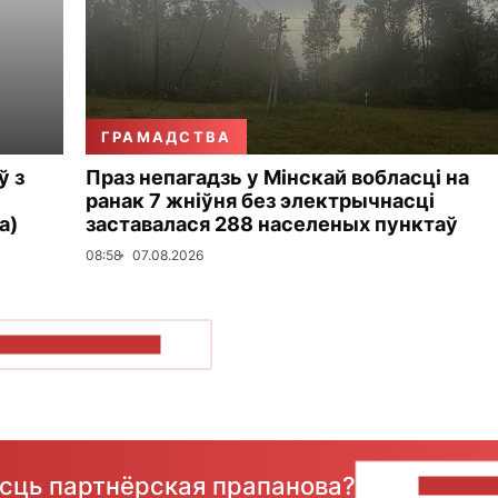
ГРАМАДСТВА
ў з
Праз непагадзь у Мінскай вобласці на
ранак 7 жніўня без электрычнасці
а)
заставалася 288 населеных пунктаў
08:58
07.08.2026
ПАКАЗАЦЬ БОЛЬШ
ёсць партнёрская прапанова?
НАПІШЫ