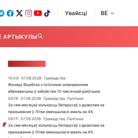
Увайсці
BE
Е АРТЫКУЛЫ
СТУЖКА НАВІН
10:03
07.08.2026
Грамадства
Жыхару Віцебска з псіхічным захворваннем
абвінавачаны ў забойстве 10-месячнай дзяўчынкі
09:19
07.08.2026
Грамадства, Палітыка
За сем месяцаў колькасць беларусаў з дазволам на
пражыванне ў Літве зменшылася амаль на 4%
09:17
07.08.2026
Грамадства, Палітыка
За сем месяцаў колькасць беларусаў з дазволам на
пражыванне ў Літве зменшылася амаль на 4%