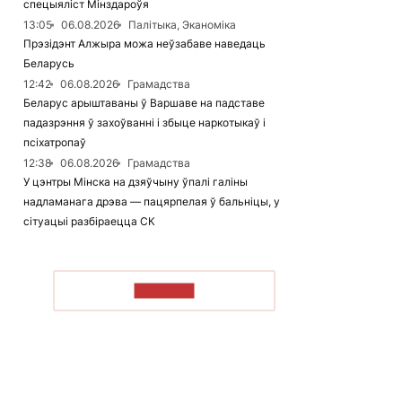
спецыяліст Мінздароўя
13:05
06.08.2026
Палітыка, Эканоміка
Прэзідэнт Алжыра можа неўзабаве наведаць
Беларусь
12:42
06.08.2026
Грамадства
Беларус арыштаваны ў Варшаве на падставе
падазрэння ў захоўванні і збыце наркотыкаў і
псіхатропаў
12:38
06.08.2026
Грамадства
У цэнтры Мінска на дзяўчыну ўпалі галіны
надламанага дрэва — пацярпелая ў бальніцы, у
сітуацыі разбіраецца СК
ЧЫТАЦЬ