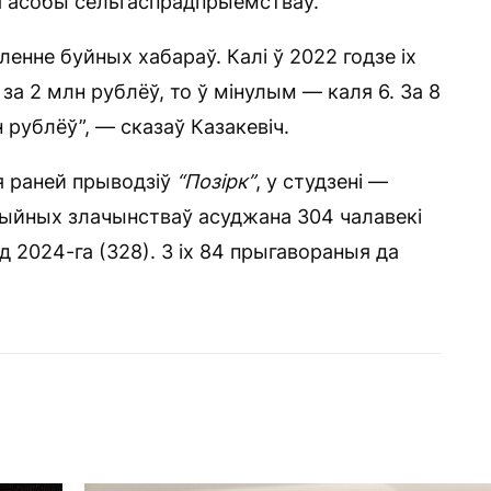
я асобы сельгаспрадпрыемстваў.
енне буйных хабараў. Калі ў 2022 годзе іх
а 2 млн рублёў, то ў мінулым — каля 6. За 8
 рублёў”, — сказаў Казакевіч.
ія раней прыводзіў
“Позірк”
, у студзені —
цыйных злачынстваў асуджана 304 чалавекі
 2024-га (328). З іх 84 прыгавораныя да