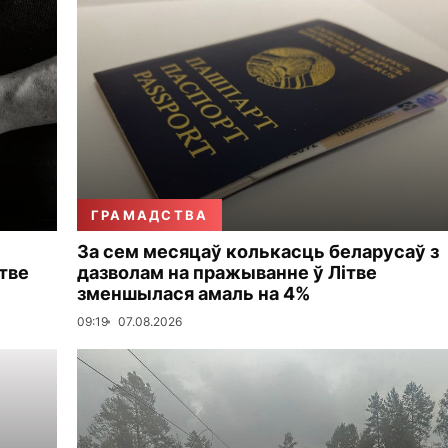
ГРАМАДСТВА
За сем месяцаў колькасць беларусаў з
тве
дазволам на пражыванне ў Літве
зменшылася амаль на 4%
09:19
07.08.2026