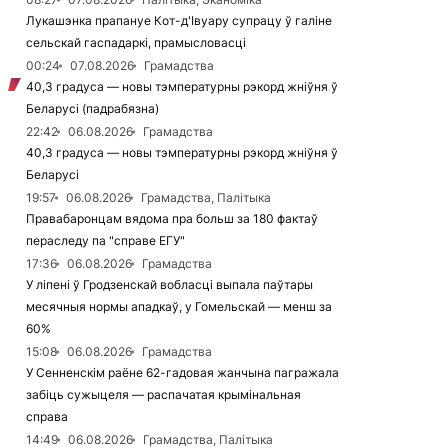
Лукашэнка прапануе Кот-д'Івуару супрацу ў галіне
сельскай гаспадаркі, прамысловасці
00:24
07.08.2026
Грамадства
40,3 градуса — новы тэмпературны рэкорд жніўня ў
Беларусі (падрабязна)
22:42
06.08.2026
Грамадства
40,3 градуса — новы тэмпературны рэкорд жніўня ў
Беларусі
19:57
06.08.2026
Грамадства, Палітыка
Правабаронцам вядома пра больш за 180 фактаў
пераследу па "справе ЕГУ"
17:36
06.08.2026
Грамадства
У ліпені ў Гродзенскай вобласці выпала паўтары
месячныя нормы ападкаў, у Гомельскай — менш за
60%
15:08
06.08.2026
Грамадства
У Сенненскім раёне 62-гадовая жанчына пагражала
забіць сужыцеля — распачатая крымінальная
справа
14:49
06.08.2026
Грамадства, Палітыка