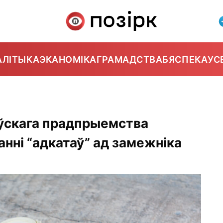
АЛІТЫКА
ЭКАНОМІКА
ГРАМАДСТВА
БЯСПЕКА
УС
ўскага прадпрыемства
нні “адкатаў” ад замежніка