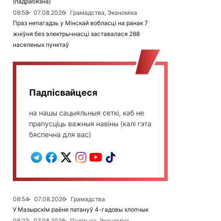
(падрабязна)
08:58
07.08.2026
Грамадства, Эканоміка
Праз непагадзь у Мінскай вобласці на ранак 7
жніўня без электрычнасці заставалася 288
населеных пунктаў
Падпісвайцеся
на нашы сацыяльныя сеткі, каб не
прапусціць важныя навіны (калі гэта
бяспечна для вас)
08:54
07.08.2026
Грамадства
У Мазырскім раёне патануў 4-гадовы хлопчык
08:27
07.08.2026
Палітыка, Эканоміка