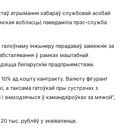
ктаў атрымання хабараў службовай асобай
нская вобласць) паведаміла прэс-служба
 галоўнаму інжынеру перадаваў замежнік за
 абсталявання ў рамках маштабнай
одзіцца беларускім прадпрыемствам.
ы 10% ад кошту кантракту. Валюту фігурант
, а таксама гатоўкай пры сустрэчах з
 і знаходзячыся ў камандзіроўках за мяжой”,
20 тыс. рублёў у эквіваленце.