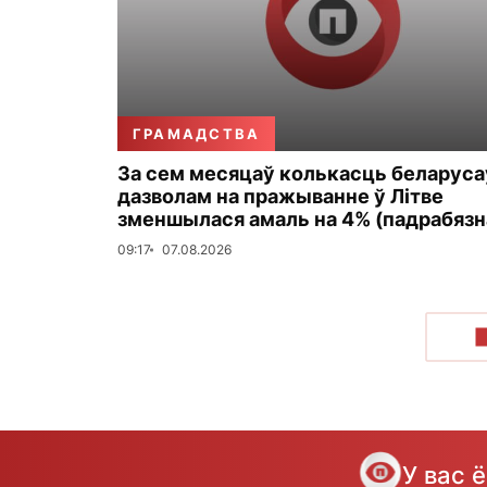
ГРАМАДСТВА
За сем месяцаў колькасць беларуса
дазволам на пражыванне ў Літве
зменшылася амаль на 4% (падрабязн
09:17
07.08.2026
У вас 