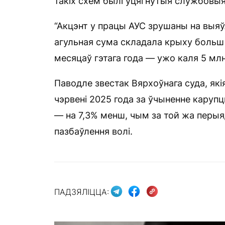
такіх схем былі ўцягнутыя службовы
“Акцэнт у працы АУС зрушаны на выяўл
агульная сума складала крыху больш з
месяцаў гэтага года — ужо каля 5 млн
Паводле звестак Вярхоўнага суда, як
чэрвені 2025 года за ўчыненне каруп
— на 7,3% менш, чым за той жа перыяд
пазбаўлення волі.
ПАДЗЯЛІЦЦА: