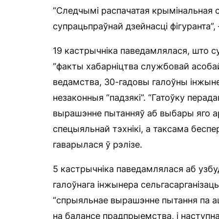
“Следчымі распачатая крымінальная 
супрацьпраўнай дзейнасці фігуранта”,
19 кастрычніка паведамлялася, што су
“факты хабарніцтва службовай асоба
ведамства, 30-гадовы галоўны інжыне
незаконныя “падзякі”. “Гатоўку пера
вырашэнне пытанняў аб выбары яго а
спецыяльнай тэхнікі, а таксама бесп
гаварылася ў рэлізе.
5 кастрычніка паведамлялася аб узбу
галоўнага інжынера сельгасарганізацы
“спрыяльнае вырашэнне пытання па ац
на балансе прадпрыемства, і наступна