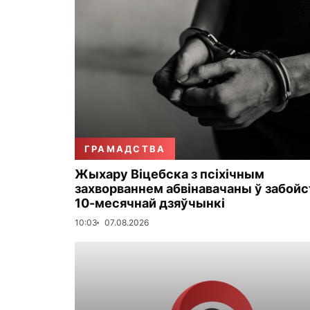
ГРАМАДСТВА
Жыхару Віцебска з псіхічным
захворваннем абвінавачаны ў забойс
10-месячнай дзяўчынкі
10:03
07.08.2026