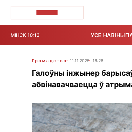
ПОЗІРК+
УСЕ НАВІНЫ
П
МІНСК 10:13
Грамадства
11.11.2025
16:26
Галоўны інжынер барыса
абвінавачваецца ў атрыма