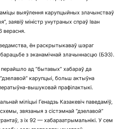
наміцы выяўлення карупцыйных злачынстваў
”, заявіў міністр унутраных спраў Іван
6 верасня.
ведамства, ён раскрытыкаваў шэраг
барацьбе з эканамічнай злачыннасцю (БЭЗ).
 перайшло ад “бытавых” хабараў да
 “дзелавой” карупцыі, больш актыўна
ператыўна-вышуковай прафілактыкі.
альнай міліцыі Генадзь Казакевіч паведаміў,
 схемы, звязаныя з сістэмнай “дзелавой”
урантаў, з іх 92 — хабараатрымальнікі. У сем