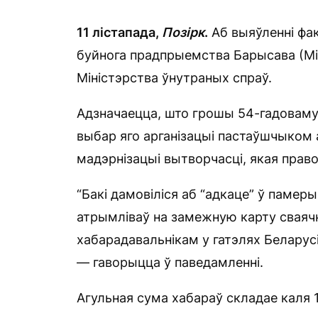
11 лістапада,
Позірк
.
Аб выяўленні фа
буйнога прадпрыемства Барысава (Мі
Міністэрства ўнутраных спраў.
Адзначаецца, што грошы 54-гадоваму
выбар яго арганізацыі пастаўшчыком
мадэрнізацыі вытворчасці, якая прав
“Бакі дамовіліся аб “адкаце” ў памер
атрымліваў на замежную карту сваячкі
хабарадавальнікам у гатэлях Беларусі
— гаворыцца ў паведамленні.
Агульная сума хабараў складае каля 1