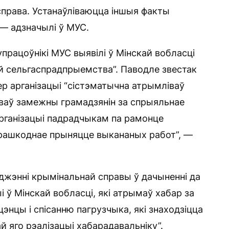
справа. Устанаўліваюцца іншыя факты
 — адзначылі ў МУС.
працоўнікі МУС выявілі ў Мінскай вобласці
й сельгаспрадпрыемства”. Паводле звестак
р арганізацыі “сістэматычна атрымліваў
даваў замежны грамадзянін за спрыяльнае
рганізацыі падрадчыкам па рамонце
ерашкоднае прыняцце выкананых работ”, —
джэнні крымінальнай справы ў дачыненні да
і ў Мінскай вобласці, які атрымаў хабар за
энцы і спісанню пагрузчыка, які знаходзіцца
й яго рэалізацыі хабарадавальніку”.