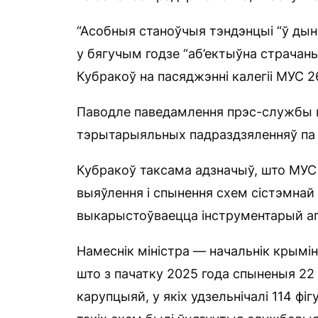
“Асобныя станоўчыя тэндэнцыі “ў ды
у бягучым годзе “аб’ектыўна страчаныя
Кубракоў на пасяджэнні калегіі МУС 2
Паводле паведамлення прэс-службы 
тэрытарыяльных падраздзяленняў па 
Кубракоў таксама адзначыў, што МУС
выяўлення і спынення схем сістэмнай
выкарыстоўваецца інструментарый а
Намеснік міністра — начальнік крымін
што з пачатку 2025 года спыненыя 22
карупцыяй, у якіх удзельнічалі 114 фіг