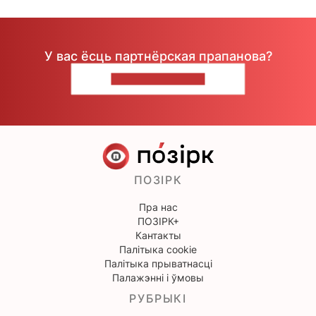
У вас ёсць партнёрская прапанова?
НАПІШЫЦЕ НАМ
ПОЗІРК
Пра нас
ПОЗІРК+
Кантакты
Палітыка cookie
Палітыка прыватнасці
Палажэнні і ўмовы
РУБРЫКІ