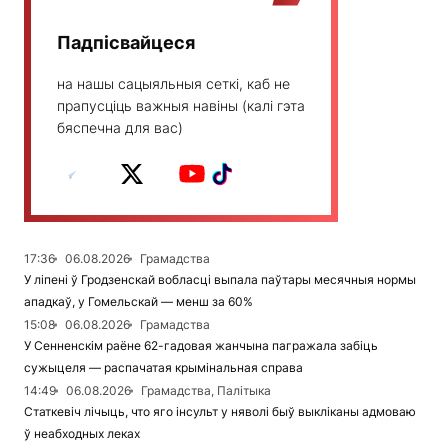
Падпісвайцеся
на нашы сацыяльныя сеткі, каб не
прапусціць важныя навіны (калі гэта
бяспечна для вас)
17:36
06.08.2026
Грамадства
У ліпені ў Гродзенскай вобласці выпала паўтары месячныя нормы
ападкаў, у Гомельскай — менш за 60%
15:08
06.08.2026
Грамадства
У Сенненскім раёне 62-гадовая жанчына пагражала забіць
сужыцеля — распачатая крымінальная справа
14:49
06.08.2026
Грамадства, Палітыка
Статкевіч лічыць, что яго інсульт у няволі быў выкліканы адмоваю
ў неабходных леках