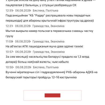
пацярпелая ў бальніцы, у сітуацыі разбіраецца СК
12:35
06.08.2026
Бяспека, Палітыка
Падсанкцыйнае "КБ "Радар" распрацавала новы перадатчык
перашкодаў для абароны крытычнай інфраструктуры ад дронаў
12:31
06.08.2026
Грамадства, Эканоміка
Мытня выкрыла намер польскага перавозчыка схаваць частку
грузу
11:08
06.08.2026
Грамадства, Эканоміка
На аб'ектах АПК пашкоджаныя яшчэ дзве адзінкі тэхнікі
10:57
06.08.2026
Грамадства, Эканоміка
За сем месяцаў насельніцтва Беларусі прадало на 1,3 млрд
долараў больш наяўнай валюты, чым набыло
10:50
06.08.2026
Бяспека, Палітыка
Вучэнні міратворчых сіл і падраздзяленняў РХБ-абароны АДКБ на
беларускай тэрыторыі пройдуць 12–16 кастрычніка
ЧЫТАЦЬ