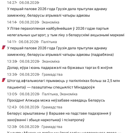
14:27
06.08.2026
У першай палове 2026 года Грузія дала прытулак аднаму
замежніку, беларусы атрымалі чатыры адмовы
14:14
06.08.2026
Эканоміка
У Літве перахопленая найбуйнейшая ў 2026 годзе партыя
нелегальных цыгарэт, у тым ліку з беларускімі акцызнымі маркамі
14:11
06.08.2026
Палітыка
У першай палове 2026 года Грузія дала прытулак аднаму
замежніку, беларусы атрымалі чатыры адмовы (падрабязна)
13:38
06.08.2026
Эканоміка
Долар, еўра і юань падаражэлі на біржавых таргах 6 жніўня
13:36
06.08.2026
Грамадства
Штогод афтальмолагі прымаюць у паліклініках больш за 2,5 млн
пацыентаў — пазаштатны спецыяліст Мінздароўя
13:05
06.08.2026
Палітыка, Эканоміка
Прэзідэнт Алжыра можа неўзабаве наведаць Беларусь
12:42
06.08.2026
Грамадства
Беларус арыштаваны ў Варшаве на падставе падазрэння ў
захоўванні і збыце наркотыкаў і псіхатропаў
12:38
06.08.2026
Грамадства
У цэнтры Мінска на дзяўчыну ўпалі галіны надламанага дрэва —