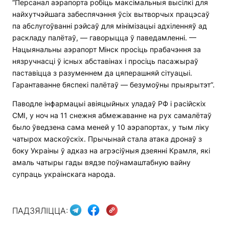
“Персанал аэрапорта робіць максімальныя высілкі для
найхутчэйшага забеспячэння ўсіх вытворчых працэсаў
па абслугоўванні рэйсаў для мінімізацыі адхіленняў ад
раскладу палётаў, — гаворыцца ў паведамленні. —
Нацыянальны аэрапорт Мінск просіць прабачэння за
нязручнасці ў існых абставінах і просіць пасажыраў
паставіцца з разуменнем да цяперашняй сітуацыі.
Гарантаванне бяспекі палётаў — безумоўны прыярытэт”.
Паводле інфармацыі авіяцыйных уладаў РФ і расійскіх
СМІ, у ноч на 11 снежня абмежаванне на рух самалётаў
было ўведзена сама меней у 10 аэрапортах, у тым ліку
чатырох маскоўскіх. Прычынай стала атака дронаў з
боку Украіны ў адказ на агрэсіўныя дзеянні Крамля, які
амаль чатыры гады вядзе поўнамаштабную вайну
супраць украінскага народа.
ПАДЗЯЛІЦЦА: