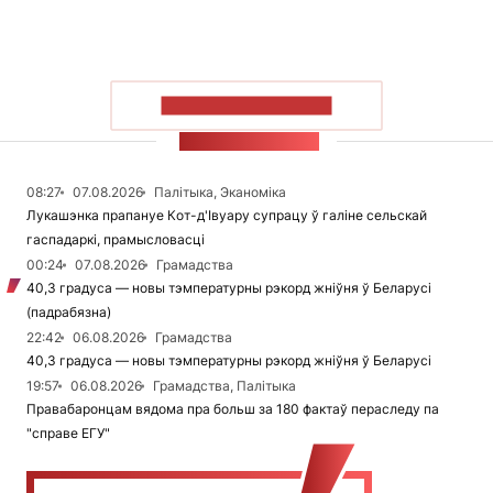
ПАКАЗАЦЬ БОЛЬШ
СТУЖКА НАВІН
08:27
07.08.2026
Палітыка, Эканоміка
Лукашэнка прапануе Кот-д'Івуару супрацу ў галіне сельскай
гаспадаркі, прамысловасці
00:24
07.08.2026
Грамадства
40,3 градуса — новы тэмпературны рэкорд жніўня ў Беларусі
(падрабязна)
22:42
06.08.2026
Грамадства
40,3 градуса — новы тэмпературны рэкорд жніўня ў Беларусі
19:57
06.08.2026
Грамадства, Палітыка
Правабаронцам вядома пра больш за 180 фактаў пераследу па
"справе ЕГУ"