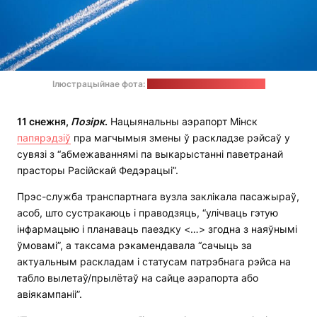
Ілюстрацыйнае фота:
William Hook / unsplash.com
11 снежня,
Позірк
.
Нацыянальны аэрапорт Мінск
папярэдзіў
пра магчымыя змены ў раскладзе рэйсаў у
сувязі з “абмежаваннямі па выкарыстанні паветранай
прасторы Расійскай Федэрацыі”.
Прэс-служба транспартнага вузла заклікала пасажыраў,
асоб, што сустракаюць і праводзяць, “улічваць гэтую
інфармацыю і планаваць паездку <…> згодна з наяўнымі
ўмовамі”, а таксама рэкамендавала “сачыць за
актуальным раскладам і статусам патрэбнага рэйса на
табло вылетаў/прылётаў на сайце аэрапорта або
авіякампаніі”.