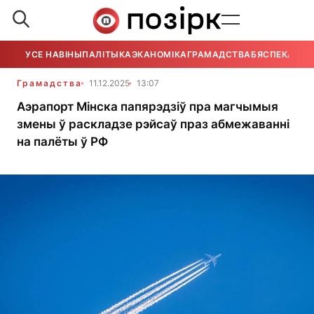
УСЕ НАВІНЫ
ПАЛІТЫКА
ЭКАНОМІКА
ГРАМАДСТВА
БЯСПЕКА
УСЕ
Грамадства
11.12.2025
13:07
Аэрапорт Мінска папярэдзіў пра магчымыя
змены ў раскладзе рэйсаў праз абмежаванні
на палёты ў РФ