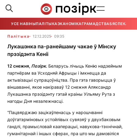
УСЕ НАВІНЫ
ПАЛІТЫКА
ЭКАНОМІКА
ГРАМАДСТВА
БЯСПЕКА
УСЕ
Палітыка
12.12.2025
09:35
Лукашэнка па-ранейшаму чакае ў Мінску
прэзідэнта Кеніі
12 снежня,
П
о
зірк
.
Беларусь лічыць Кенію надзейным
партнёрам ва Усходняй Афрыцы і імкнецца да
актывізацыі супрацоўніцтва. Пра гэта гаворыцца ў
віншаванні, якое накіраваў 12 снежня Аляксандр
Лукашэнка прэзідэнту гэтай краіны Уільяму Рута з
нагоды Дня незалежнасці.
“Пацвярджаю зацікаўленасць у нарошчванні
доўгатэрміновых устойлівых сувязяў у двухбаковым
гандлі, прамысловай кааперацыі, навукова-тэхнічнай,
гуманітарнай і іншых сферах, пра што мы дамовіліся