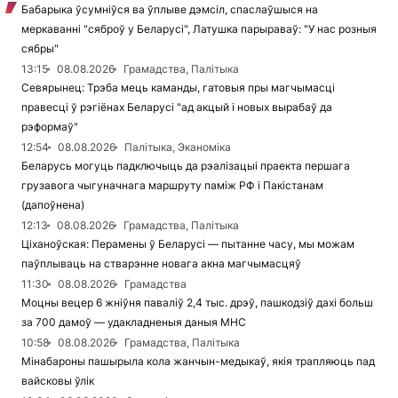
Бабарыка ўсумніўся ва ўплыве дэмсіл, спаслаўшыся на
меркаванні "сяброў у Беларусі", Латушка парыраваў: "У нас розныя
сябры"
13:15
08.08.2026
Грамадства, Палітыка
Севярынец: Трэба мець каманды, гатовыя пры магчымасці
правесці ў рэгіёнах Беларусі "ад акцый і новых вырабаў да
рэформаў"
12:54
08.08.2026
Палітыка, Эканоміка
Беларусь могуць падключыць да рэалізацыі праекта першага
грузавога чыгуначнага маршруту паміж РФ і Пакістанам
(дапоўнена)
12:13
08.08.2026
Грамадства, Палітыка
Ціханоўская: Перамены ў Беларусі — пытанне часу, мы можам
паўплываць на стварэнне новага акна магчымасцяў
11:30
08.08.2026
Грамадства
Моцны вецер 6 жніўня паваліў 2,4 тыс. дрэў, пашкодзіў дахі больш
за 700 дамоў — удакладненыя даныя МНС
10:58
08.08.2026
Грамадства, Палітыка
Мінабароны пашырыла кола жанчын-медыкаў, якія трапляюць пад
вайсковы ўлік