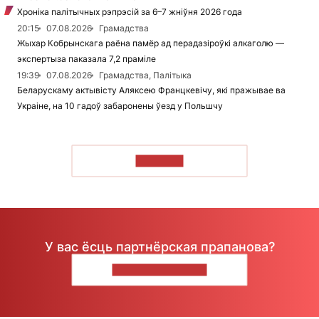
Хроніка палітычных рэпрэсій за 6–7 жніўня 2026 года
20:15
07.08.2026
Грамадства
Жыхар Кобрынскага раёна памёр ад перадазіроўкі алкаголю —
экспертыза паказала 7,2 праміле
19:39
07.08.2026
Грамадства, Палітыка
Беларускаму актывісту Аляксею Францкевічу, які пражывае ва
Украіне, на 10 гадоў забаронены ўезд у Польшчу
ЧЫТАЦЬ
У вас ёсць партнёрская прапанова?
НАПІШЫЦЕ НАМ