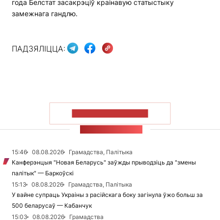
года Белстат засакрэціў краінавую статыстыку
замежнага гандлю.
ПАДЗЯЛІЦЦА:
ПАКАЗАЦЬ БОЛЬШ
СТУЖКА НАВІН
15:46
08.08.2026
Грамадства, Палітыка
Канферэнцыя "Новая Беларусь" заўжды прыводзіць да "змены
палітык" — Баркоўскі
15:13
08.08.2026
Грамадства, Палітыка
У вайне супраць Украіны з расійскага боку загінула ўжо больш за
500 беларусаў — Кабанчук
15:03
08.08.2026
Грамадства