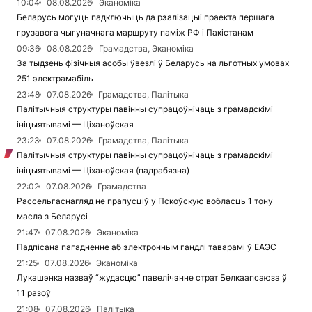
10:04
08.08.2026
Эканоміка
Беларусь могуць падключыць да рэалізацыі праекта першага
грузавога чыгуначнага маршруту паміж РФ і Пакістанам
09:36
08.08.2026
Грамадства, Эканоміка
За тыдзень фізічныя асобы ўвезлі ў Беларусь на льготных умовах
251 электрамабіль
23:48
07.08.2026
Грамадства, Палітыка
Палітычныя структуры павінны супрацоўнічаць з грамадскімі
ініцыятывамі — Ціханоўская
23:23
07.08.2026
Грамадства, Палітыка
Палітычныя структуры павінны супрацоўнічаць з грамадскімі
ініцыятывамі — Ціханоўская (падрабязна)
22:02
07.08.2026
Грамадства
Рассельгаснагляд не прапусціў у Пскоўскую вобласць 1 тону
масла з Беларусі
21:47
07.08.2026
Эканоміка
Падпісана пагадненне аб электронным гандлі таварамі ў ЕАЭС
21:25
07.08.2026
Эканоміка
Лукашэнка назваў “жудасцю” павелічэнне страт Белкаапсаюза ў
11 разоў
21:08
07.08.2026
Палітыка