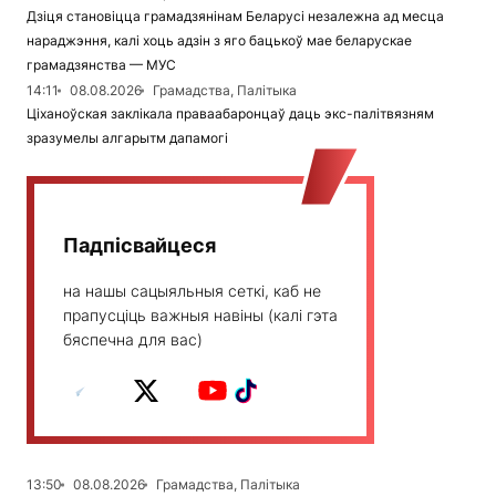
Дзіця становіцца грамадзянінам Беларусі незалежна ад месца
нараджэння, калі хоць адзін з яго бацькоў мае беларускае
грамадзянства — МУС
14:11
08.08.2026
Грамадства, Палітыка
Ціханоўская заклікала праваабаронцаў даць экс-палітвязням
зразумелы алгарытм дапамогі
Падпісвайцеся
на нашы сацыяльныя сеткі, каб не
прапусціць важныя навіны (калі гэта
бяспечна для вас)
13:50
08.08.2026
Грамадства, Палітыка