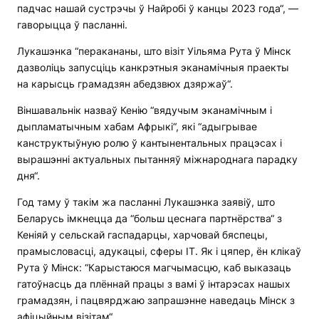
падчас нашай сустрэчы ў Найробі ў канцы 2023 года“, —
гаворыцца ў пасланні.
Лукашэнка “перакананы, што візіт Уільяма Рута ў Мінск
дазволіць запусціць канкрэтныя эканамічныя праекты
на карысць грамадзян абедзвюх дзяржаў“.
Віншавальнік назваў Кенію “вядучым эканамічным і
дыпламатычным хабам Афрыкі“, які “адыгрывае
канструктыўную ролю ў кантынентальных працэсах і
вырашэнні актуальных пытанняў міжнароднага парадку
дня“.
Год таму ў такім жа пасланні Лукашэнка заявіў, што
Беларусь імкнецца да “больш цеснага партнёрства“ з
Кеніяй у сельскай гаспадарцы, харчовай бяспецы,
прамысловасці, адукацыі, сферы ІТ. Як і цяпер, ён клікаў
Рута ў Мінск: “Карыстаюся магчымасцю, каб выказаць
гатоўнасць да плённай працы з вамі ў інтарэсах нашых
грамадзян, і пацвярджаю запрашэнне наведаць Мінск з
афіцыйным візітам“.