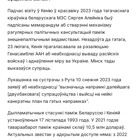
Падчас візіту ў Кенію ў красавіку 2023 года тагачаснага
кіраўніка беларускага МЗС Сяргея Алейніка быў
падпісаны мемарандум аб стварэнні механізму
рэгулярных палітычных кансультацый паміж
знешнепалітычнымі ведамствамі. Незадоўга да гэтага,
23 лютага, Кенія прагаласавала за рэзалюцыю
Генасамблеі ААН аб неабходнасці вываду расійскіх
войскаў і аднаўлення міру ва Украіне. Мінск тады
выказаўся супраць.
Лукашэнка на сустрэчы з Рута 10 снежня 2023 года
заявіў аб неабходнасці “вызначыць напрамкі далейшага
[двухбаковага] супрацоўніцтва і выйсці на нейкі
канкрэтны план па гэтых напрамках”.
Дыпламатычныя стасункі паміж Беларуссю і Кеніяй
устаноўленыя 17 лістапада 1993 года. У 2021 годзе
тавараабарот паміж краінамі склаў 10,5 млн долараў.
Актуальных звестак у адкрытым доступе няма: з 2022