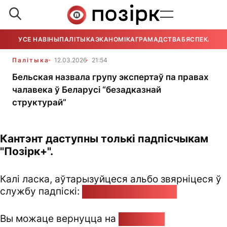
УСЕ НАВІНЫ
ПАЛІТЫКА
ЭКАНОМІКА
ГРАМАДСТВА
БЯСПЕКА
УСЕ
Палітыка
12.03.2026
21:54
Бельская назвала групу экспертаў па правах
чалавека ў Беларусі “безадказнай
структурай”
Кантэнт даступны толькі падпісчыкам
"Позірк+".
Калі ласка, аўтарызуйцеся альбо звярніцеся ў
службу падпіскі:
pozirk@pozirk.online
Вы можаце вернуцца на
Галоўную