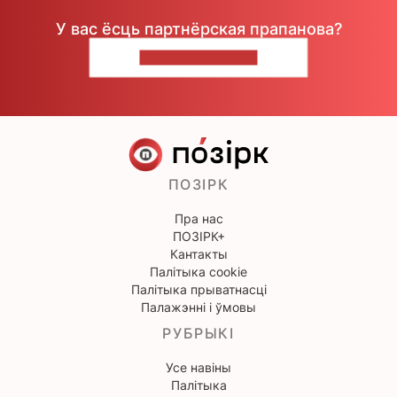
У вас ёсць партнёрская прапанова?
НАПІШЫЦЕ НАМ
ПОЗІРК
Пра нас
ПОЗІРК+
Кантакты
Палітыка cookie
Палітыка прыватнасці
Палажэнні і ўмовы
РУБРЫКІ
Усе навіны
Палітыка