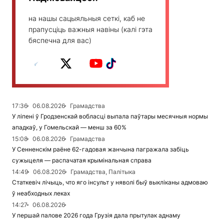
на нашы сацыяльныя сеткі, каб не
прапусціць важныя навіны (калі гэта
бяспечна для вас)
17:36
06.08.2026
Грамадства
У ліпені ў Гродзенскай вобласці выпала паўтары месячныя нормы
ападкаў, у Гомельскай — менш за 60%
15:08
06.08.2026
Грамадства
У Сенненскім раёне 62-гадовая жанчына пагражала забіць
сужыцеля — распачатая крымінальная справа
14:49
06.08.2026
Грамадства, Палітыка
Статкевіч лічыць, что яго інсульт у няволі быў выкліканы адмоваю
ў неабходных леках
14:27
06.08.2026
У першай палове 2026 года Грузія дала прытулак аднаму