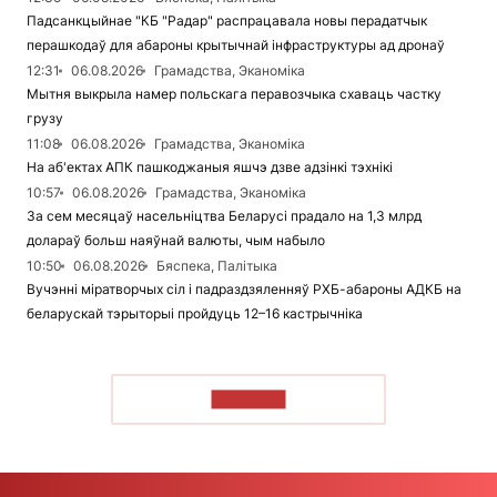
Падсанкцыйнае "КБ "Радар" распрацавала новы перадатчык
перашкодаў для абароны крытычнай інфраструктуры ад дронаў
12:31
06.08.2026
Грамадства, Эканоміка
Мытня выкрыла намер польскага перавозчыка схаваць частку
грузу
11:08
06.08.2026
Грамадства, Эканоміка
На аб'ектах АПК пашкоджаныя яшчэ дзве адзінкі тэхнікі
10:57
06.08.2026
Грамадства, Эканоміка
За сем месяцаў насельніцтва Беларусі прадало на 1,3 млрд
долараў больш наяўнай валюты, чым набыло
10:50
06.08.2026
Бяспека, Палітыка
Вучэнні міратворчых сіл і падраздзяленняў РХБ-абароны АДКБ на
беларускай тэрыторыі пройдуць 12–16 кастрычніка
ЧЫТАЦЬ