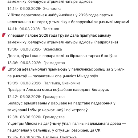
замежніку, беларусы атрымалі чатыры адмовы
14:14
06.08.2026
Эканоміка
У Літве перахопленая найбуйнейшая ў 2026 годзе партыя
нелегальных цыгарэт, у тым ліку з беларускімі акцызнымі маркамі
14:11
06.08.2026
Палітыка
У першай палове 2026 года Грузія дала прытулак аднаму
замежніку, беларусы атрымалі чатыры адмовы (падрабязна)
13:38
06.08.2026
Эканоміка
Долар, еўра і юань падаражэлі на біржавых таргах 6 жніўня
13:36
06.08.2026
Грамадства
Штогод афтальмолагі прымаюць у паліклініках больш за 2,5 млн
пацыентаў — пазаштатны спецыяліст Мінздароўя
13:05
06.08.2026
Палітыка, Эканоміка
Прэзідэнт Алжыра можа неўзабаве наведаць Беларусь
12:42
06.08.2026
Грамадства
Беларус арыштаваны ў Варшаве на падставе падазрэння ў
захоўванні і збыце наркотыкаў і псіхатропаў
12:38
06.08.2026
Грамадства
У цэнтры Мінска на дзяўчыну ўпалі галіны надламанага дрэва —
пацярпелая ў бальніцы, у сітуацыі разбіраецца СК
12:35
06.08.2026
Бяспека, Палітыка