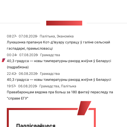
СТУЖКА НАВІН
08:27
07.08.2026
Палітыка, Эканоміка
Лукашэнка прапануе Кот-д'Івуару супрацу ў галіне сельскай
гаспадаркі, прамысловасці
00:24
07.08.2026
Грамадства
40,3 градуса — новы тэмпературны рэкорд жніўня ў Беларусі
(падрабязна)
22:42
06.08.2026
Грамадства
40,3 градуса — новы тэмпературны рэкорд жніўня ў Беларусі
19:57
06.08.2026
Грамадства, Палітыка
Правабаронцам вядома пра больш за 180 фактаў пераследу па
"справе ЕГУ"
Падпісвайцеся